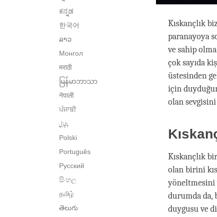
ಕನ್ನಡ
Kıskançlık bi
한국어
paranayoya s
ລາວ
ve sahip olma
Монгол
çok sayıda ki
मराठी
üstesinden ge
မြန်မာဘာသာ
için duyduğum
नेपाली
olan sevgisini
ਪੰਜਾਬੀ
پنجابی
Kıskanç
Polski
Português
Kıskançlık birk
Русский
olan birini kı
සිංහල
yöneltmesini y
தமிழ்
durumda da, b
తెలుగు
duygusu ve di