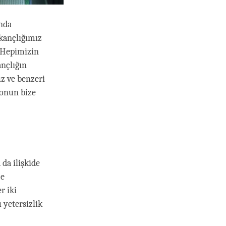
unda
kançlığımız
. Hepimizin
nçlığın
z ve benzeri
 onun bize
 da ilişkide
ze
r iki
 yetersizlik