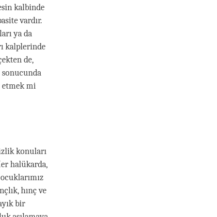
esin kalbinde
site vardır.
ları ya da
rı kalplerinde
ekten de,
un sonucunda
m etmek mi
izlik konuları
Her halükarda,
 çocuklarımız
nçlık, hınç ve
ayık bir
uluk aşılamaya