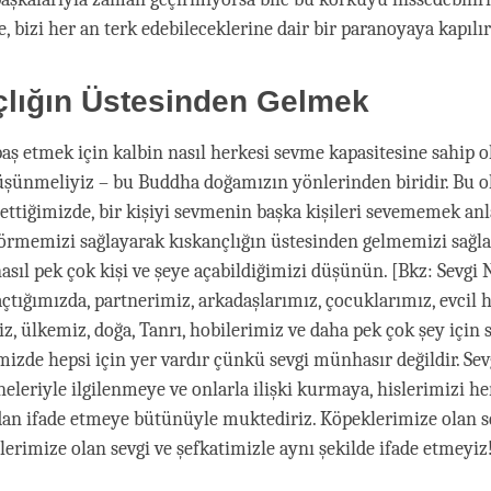
 bizi her an terk edebileceklerine dair bir paranoyaya kapılır
çlığın Üstesinden Gelmek
baş etmek için kalbin nasıl herkesi sevme kapasitesine sahip 
şünmeliyiz – bu Buddha doğamızın yönlerinden biridir. Bu 
 ettiğimizde, bir kişiyi sevmenin başka kişileri sevememek a
örmemizi sağlayarak kıskançlığın üstesinden gelmemizi sağla
asıl pek çok kişi ve şeye açabildiğimizi düşünün. [Bkz: Sevgi 
açtığımızda, partnerimiz, arkadaşlarımız, çocuklarımız, evcil 
z, ülkemiz, doğa, Tanrı, hobilerimiz ve daha pek çok şey için 
imizde hepsi için yer vardır çünkü sevgi münhasır değildir. Se
eleriyle ilgilenmeye ve onlarla ilişki kurmaya, hislerimizi h
an ifade etmeye bütünüyle muktediriz. Köpeklerimize olan s
lerimize olan sevgi ve şefkatimizle aynı şekilde ifade etmeyiz