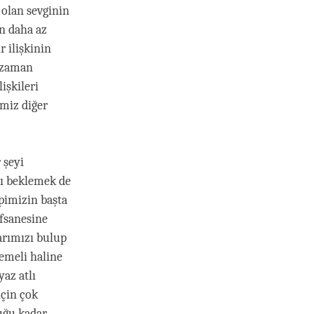
n olan sevginin
in daha az
 ilişkinin
z zaman
lişkileri
imiz diğer
 şeyi
nı beklemek de
epimizin başta
fsanesine
arımızı bulup
emeli haline
az atlı
için çok
duğu kadar