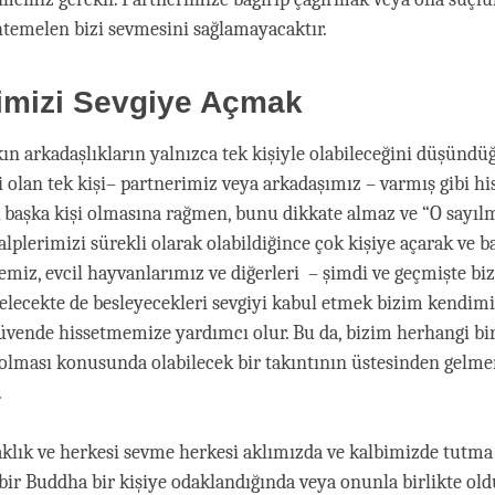
temelen bizi sevmesini sağlamayacaktır.
imizi Sevgiye Açmak
kın arkadaşlıkların yalnızca tek kişiyle olabileceğini düşünd
 olan tek kişi– partnerimiz veya arkadaşımız – varmış gibi his
 başka kişi olmasına rağmen, bunu dikkate almaz ve “O sayılm
lplerimizi sürekli olarak olabildiğince çok kişiye açarak ve b
lemiz, evcil hayvanlarımız ve diğerleri – şimdi ve geçmişte bi
 gelecekte de besleyecekleri sevgiyi kabul etmek bizim kendim
üvende hissetmemize yardımcı olur. Bu da, bizim herhangi bir
 olması konusunda olabilecek bir takıntının üstesinden gelm
.
klık ve herkesi sevme herkesi aklımızda ve kalbimizde tutm
e, bir Buddha bir kişiye odaklandığında veya onunla birlikte o