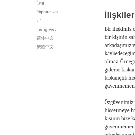
ไทย
Українська
İlişkil
اُردو
Bir ilişkimiz
Tiếng Việt
bir kişinin s
简体中文
arkadaşımız ve
繁體中文
kaybedeceğim
olmaz. Örneği
giderse kıska
kıskançlık hi
güvenmemenin 
Özgüvenimiz y
hissetmeye b
kişinin bize 
güvenmememize
arkadaşımız b