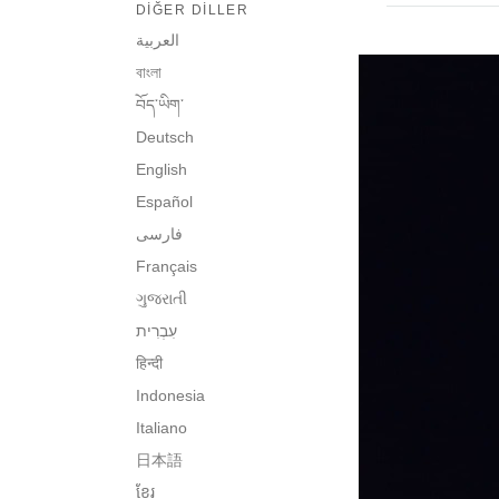
DIĞER DILLER
العربية
বাংলা
བོད་ཡིག་
Deutsch
English
Español
فارسی
Français
ગુજરાતી
हिन्दी
Indonesia
Italiano
日本語
ខ្មែរ