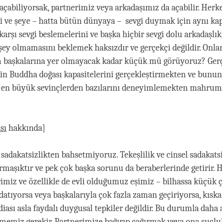
 açabiliyorsak, partnerimiz veya arkadaşımız da açabilir. Herk
şi ve şeye – hatta bütün dünyaya – sevgi duymak için aynı kapa
karşı sevgi beslemelerini ve başka hiçbir sevgi dolu arkadaşlık
i şey olmamasını beklemek haksızdır ve gerçekçi değildir. Onla
 başkalarına yer olmayacak kadar küçük mü görüyoruz? Gerç
için Buddha doğası kapasitelerini gerçekleştirmekten ve bun
 en büyük sevinçlerden bazılarını deneyimlemekten mahru
sı
hakkında]
 sadakatsizlikten bahsetmiyoruz. Tekeşlilik ve cinsel sadakats
rmaşıktır ve pek çok başka sorunu da beraberlerinde getirir. 
rimiz ve özellikle de evli olduğumuz eşimiz – bilhassa küçük
ldatıyorsa veya başkalarıyla çok fazla zaman geçiriyorsa, kıska
iası asla faydalı duygusal tepkiler değildir. Bu durumla daha 
tmemiz gerekir. Partnerimize bağırıp çağırmak veya ona suçl