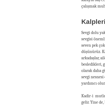
çalışmak muh
Kalpler
Sevgi dolu ya
sevgisi önemli
seven pek çok
düşünürüz. Ka
arkadaşlar, ai
besledikleri,
olarak daha g
sevgi nesnesi
yardımcı olur
Kadir-i mutla
gelir. Yine d