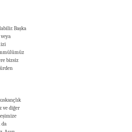
abilir. Başka
 veya
izi
ahammülümüz
re bizsiz
türden
kıskançlık
 ve diğer
 eşimize
 da
. Aşırı