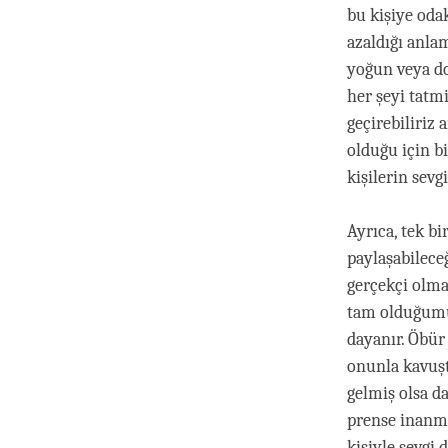
bu kişiye odak
azaldığı anlam
yoğun veya do
her şeyi tatm
geçirebiliriz a
olduğu için bi
kişilerin sevgi
Ayrıca, tek b
paylaşabilece
gerçekçi olmay
tam olduğumu
dayanır. Öbür
onunla kavuş
gelmiş olsa d
prense inanma
kişiyle sevgi 