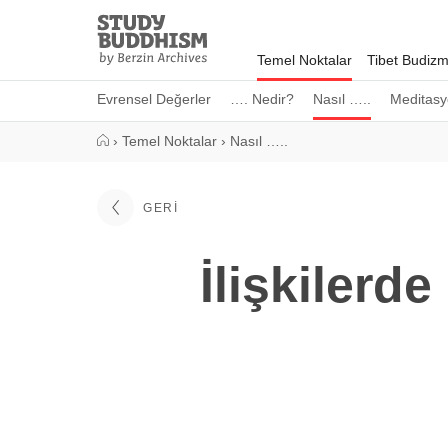
Close
Study
Buddhism
Temel Noktalar
Tibet Budizm
Home
Evrensel Değerler
…. Nedir?
Nasıl …..
Meditasy
›
Temel Noktalar
›
Nasıl …..
GERI
İlişkilerde