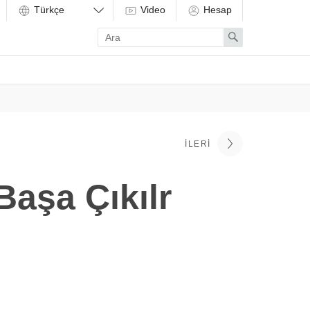
Video
Hesap
Enter
Search
search
term
İLERI
 Başa Çıkılr