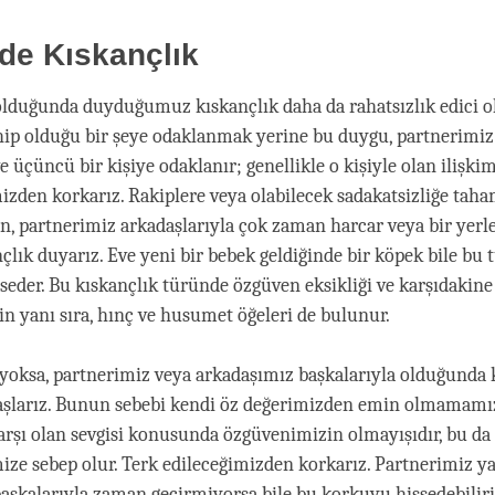
erde Kıskançlık
 olduğunda duyduğumuz kıskançlık daha da rahatsızlık edici ol
ahip olduğu bir şeye odaklanmak yerine bu duygu, partnerimiz
 üçüncü bir kişiye odaklanır; genellikle o kişiyle olan ilişkim
izden korkarız. Rakiplere veya olabilecek sadakatsizliğe t
n, partnerimiz arkadaşlarıyla çok zaman harcar veya bir yerle
nçlık duyarız. Eve yeni bir bebek geldiğinde bir köpek bile bu 
sseder. Bu kıskançlık türünde özgüven eksikliği ve karşıdakine
yanı sıra, hınç ve husumet öğeleri de bulunur.
oksa, partnerimiz veya arkadaşımız başkalarıyla olduğunda 
aşlarız. Bunun sebebi kendi öz değerimizden emin olmamamız
karşı olan sevgisi konusunda özgüvenimizin olmayışıdır, bu da
 sebep olur. Terk edileceğimizden korkarız. Partnerimiz ya
aşkalarıyla zaman geçirmiyorsa bile bu korkuyu hissedebiliriz