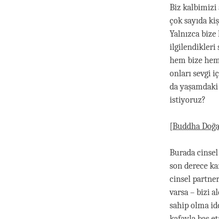
Biz kalbimizi
çok sayıda ki
Yalnızca bize 
ilgilendikler
hem bize hem
onları sevgi 
da yaşamdaki
istiyoruz?
[
Buddha Doğa
Burada cinsel
son derece ka
cinsel partne
varsa – bizi a
sahip olma idd
kafayla baş e