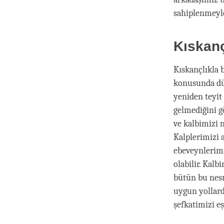
sahiplenmeyle,
Kıskan
Kıskançlıkla 
konusunda dü
yeniden teyit
gelmediğini g
ve kalbimizi n
Kalplerimizi 
ebeveynlerimi
olabilir. Kalb
bütün bu nesn
uygun yollard
şefkatimizi eş