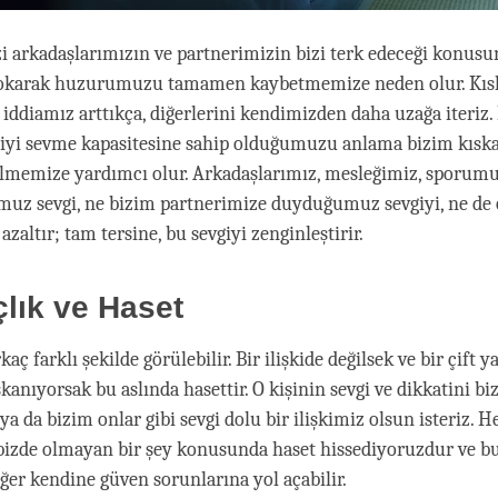
zi arkadaşlarımızın ve partnerimizin bizi terk edeceği konus
okarak huzurumuzu tamamen kaybetmemize neden olur. Kıs
 iddiamız arttıkça, diğerlerini kendimizden daha uzağa iteriz
şiyi sevme kapasitesine sahip olduğumuzu anlama bizim kıska
lmemize yardımcı olur. Arkadaşlarımız, mesleğimiz, sporumu
uz sevgi, ne bizim partnerimize duyduğumuz sevgiyi, ne de
 azaltır; tam tersine, bu sevgiyi zenginleştirir.
lık ve Haset
aç farklı şekilde görülebilir. Bir ilişkide değilsek ve bir çift ya
skanıyorsak bu aslında hasettir. O kişinin sevgi ve dikkatini bi
a da bizim onlar gibi sevgi dolu bir ilişkimiz olsun isteriz. He
izde olmayan bir şey konusunda haset hissediyoruzdur ve bu
ğer kendine güven sorunlarına yol açabilir.