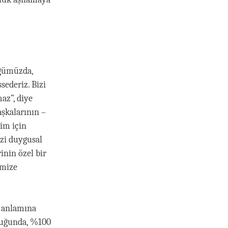
üğümüzda,
sederiz. Bizi
az”, diye
aşkalarının –
zim için
izi duygusal
inin özel bir
emize
a anlamına
lduğunda, %100