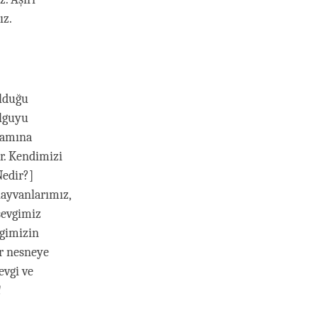
ız.
olduğu
olguyu
nlamına
r. Kendimizi
Nedir?]
hayvanlarımız,
sevgimiz
vgimizin
er nesneye
evgi ve
!