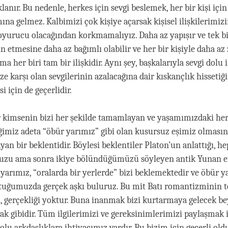
lanır. Bu nedenle, herkes için sevgi beslemek, her bir kişi içi
ına gelmez. Kalbimizi çok kişiye açarsak kişisel ilişkilerimiz
yurucu olacağından korkmamalıyız. Daha az yapışır ve tek bir
in etmesine daha az bağımlı olabilir ve her bir kişiyle daha a
ma her biri tam bir ilişkidir. Aynı şey, başkalarıyla sevgi dolu i
ze karşı olan sevgilerinin azalacağına dair kıskançlık hissetiğ
si için de geçerlidir.
ir kimsenin bizi her şekilde tamamlayan ve yaşamımızdaki her
ğimiz adeta “öbür yarımız” gibi olan kusursuz eşimiz olması
an bir beklentidir. Böylesi beklentiler Platon’un anlattığı, h
zu ama sonra ikiye bölündüğümüzü söyleyen antik Yunan e
 yarımız, “oralarda bir yerlerde” bizi beklemektedir ve öbür y
tuğumuzda gerçek aşkı buluruz. Bu mit Batı romantizminin t
a, gerçekliği yoktur. Buna inanmak bizi kurtarmaya gelecek bey
k gibidir. Tüm ilgilerimizi ve gereksinimlerimizi paylaşmak 
dolu arkdaşlıklara ihtiyacımız vardır. Bu bizim için geçerli ol