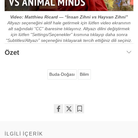
Video: Matthieu Ricard
—
“İnsan Zihni vs Hayvan Zihni”
Altyazı seçeneğini aktif hale getirmek için lütfen video ekranının
alt sağındaki “CC” ibaresine tıklayınız. Altyazı dilini değiştirmek
için lütfen “Settings/Seçenekler” kısmına tıklayıp daha sonra
“Subtitles/Altyazı” seçeneğini tıklayarak tercih ettiğiniz dili seçiniz.
Özet
Buda-Doğası
Bilim
Share
Bookmark
on
facebook
İLGILI İÇERIK