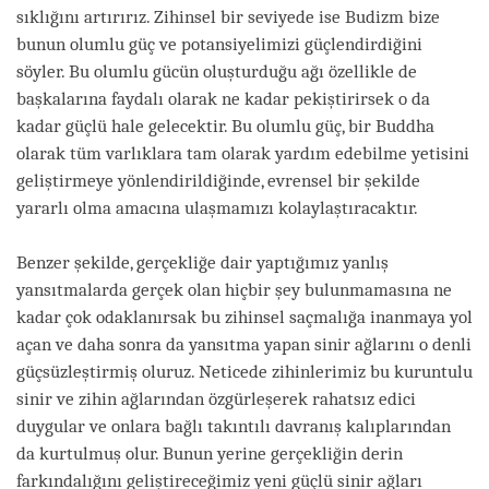
sıklığını artırırız. Zihinsel bir seviyede ise Budizm bize
bunun olumlu güç ve potansiyelimizi güçlendirdiğini
söyler. Bu olumlu gücün oluşturduğu ağı özellikle de
başkalarına faydalı olarak ne kadar pekiştirirsek o da
kadar güçlü hale gelecektir. Bu olumlu güç, bir Buddha
olarak tüm varlıklara tam olarak yardım edebilme yetisini
geliştirmeye yönlendirildiğinde, evrensel bir şekilde
yararlı olma amacına ulaşmamızı kolaylaştıracaktır.
Benzer şekilde, gerçekliğe dair yaptığımız yanlış
yansıtmalarda gerçek olan hiçbir şey bulunmamasına ne
kadar çok odaklanırsak bu zihinsel saçmalığa inanmaya yol
açan ve daha sonra da yansıtma yapan sinir ağlarını o denli
güçsüzleştirmiş oluruz. Neticede zihinlerimiz bu kuruntulu
sinir ve zihin ağlarından özgürleşerek rahatsız edici
duygular ve onlara bağlı takıntılı davranış kalıplarından
da kurtulmuş olur. Bunun yerine gerçekliğin derin
farkındalığını geliştireceğimiz yeni güçlü sinir ağları