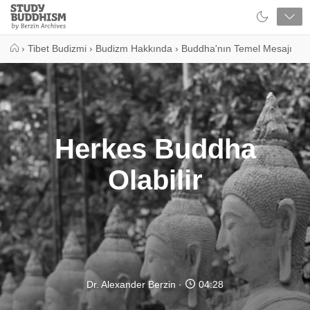
Close
Study
Buddhism
Home
›
Tibet Budizmi
›
Budizm Hakkında
›
Buddha'nın Temel Mesajı
Herkes Buddha
Olabilir
Dr. Alexander Berzin
04:28