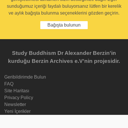
sunduğumuz içeriği faydalı buluyorsanız lütfen bir kerelik
ve aylık bağışta bulunma seçeneklerini gözden geçirin.
Bağışta bulunun
Study Buddhism Dr Alexander Berzin'in
kurduğu Berzin Archives e.V'nin projesidir.
Geribildirimde Bulun
FAQ
Site Haritası
Privacy Policy
Newsletter
Yeni İçerikler
Progress Reports
Courses