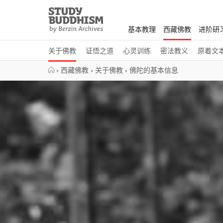
Close
Study
Buddhism
基本教理
西藏佛教
进阶研
Home
关于佛教
证悟之道
心灵训练
密法教义
原着文
›
西藏佛教
›
关于佛教
›
佛陀的基本信息