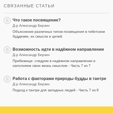
facebook
СВЯЗАННЫЕ СТАТЬИ
Что такое посвящение?
Д-р Александр Берзин
Объяснение различных типов посвящения в тибетском
буддизме, их смысла и целей.
Возможность идти в надёжном направлении
Д-р Александр Берзин
Прибежище: следуем в надёжном направлении и
наполняем свою жизнь смыслом - Часть 7 из 7
Работа с факторами природы будды в тантре
Д-р Александр Берзин
Подход к тантре для западных людей - Часть 7 из 8