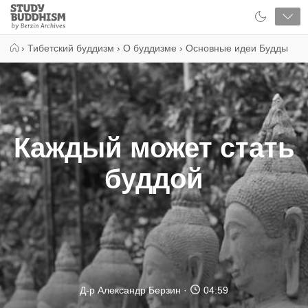
Close
Study
Buddhism
Home
›
Тибетский буддизм
›
О буддизме
›
Основные идеи Будды
Каждый может стать
буддой
Д-р Александр Берзин
04:59