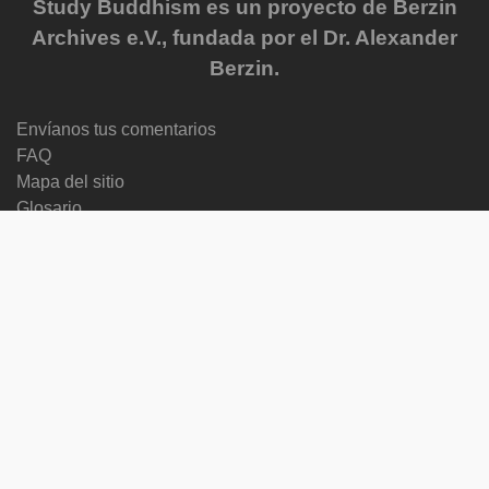
Study Buddhism es un proyecto de Berzin
Archives e.V., fundada por el Dr. Alexander
Berzin.
Envíanos tus comentarios
FAQ
Mapa del sitio
Glosario
Privacy Policy
Newsletter
Contenido reciente
Progress Reports
Courses
Cambiar idioma