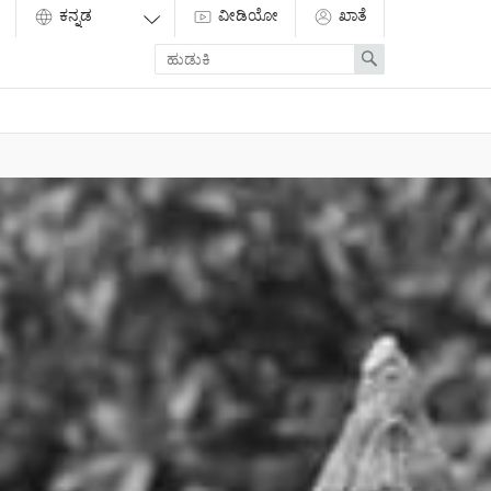
ವೀಡಿಯೋ
ಖಾತೆ
Enter
Search
search
term