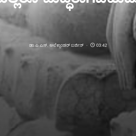
ಡಾ.ಎ.ಎಸ್. ಅಲೆಕ್ಸಾಂಡರ್ ಬರ್ಜಿನ್
03:42