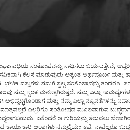
ದೀರ್ಘಾವಧಿಯ ಸಂತೋಷವನ್ನು ಸಾಧಿಸಲು ಬಯಸುತ್ತೇವೆ, ಆದ್ದ
ಸ್ತವಿಕವಾಗಿ ಕೆಲಸ ಮಾಡುವುದು ಅತ್ಯಂತ ಅರ್ಥಪೂರ್ಣ ಮತ್ತು ತ
. ಭೌತಿಕ ವಸ್ತುಗಳು ನಮಗೆ ಸ್ವಲ್ಪ ಸಂತೋಷವನ್ನು ತಂದರೂ,
ು ನಮ್ಮ ಸ್ವಂತ ಮನಸ್ಸಾಗಿರುತ್ತದೆ. ನಮ್ಮ ಎಲ್ಲಾ ಸಾಮರ್ಥ್ಯಗಳ
 ಅಭಿವೃದ್ಧಿಗೊಂಡಾಗ ಮತ್ತು ನಮ್ಮ ಎಲ್ಲಾ ನ್ಯೂನತೆಗಳನ್ನು ನಿವಾ
ಮಾತ್ರವಲ್ಲದೆ ಎಲ್ಲರಿಗೂ ಸಂತೋಷದ ಮೂಲವಾಗುವ ಬುದ್ಧರಾಗುತ
ಬುದ್ಧರಾಗಬಹುದು, ಏಕೆಂದರೆ ಆ ಗುರಿಯನ್ನು ತಲುಪಲು ಬೇಕಾಗಿ
ಕಾರ್ಯಕಾರಿ ಅಂಶಗಳು ನಮ್ಮಲ್ಲಿಯೇ ಇವೆ. ನಾವೆಲ್ಲರೂ ಬುದ್ಧ-