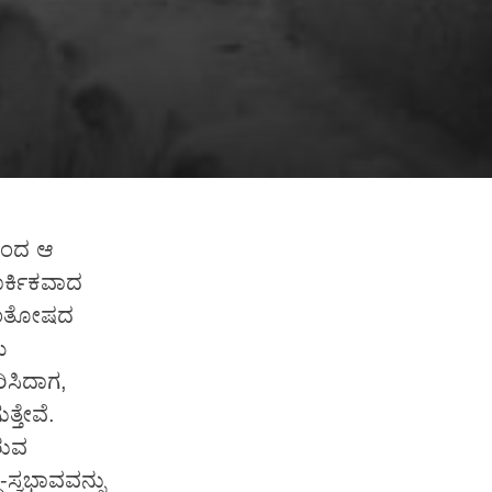
ರಿಂದ ಆ
ಾರ್ಕಿಕವಾದ
 ಸಂತೋಷದ
ು
ರಿಸಿದಾಗ,
್ತೇವೆ.
ರುವ
ಸ್ವಭಾವವನ್ನು