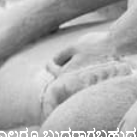
ಎಲ್ಲರೂ ಬುದ್ಧರಾಗಬಹುದ