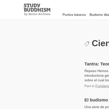
Close
Study
Buddhism
Puntos básicos
Budismo tib
Home
Cien
Tantra: Teo
Repaso Hemos es
introductoria g
sobre el cual to
Part
in
Fundamen
El budismo 
Una serie de pr