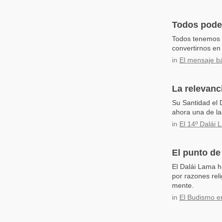
Todos pode
Todos tenemos l
convertirnos en
in
El mensaje b
La relevanc
Su Santidad el 
ahora una de la
in
El 14º Dalái
El punto de
El Dalái Lama h
por razones rel
mente.
in
El Budismo e