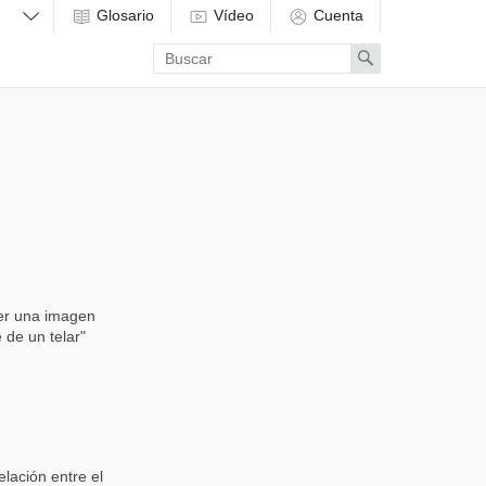
Glosario
Vídeo
Cuenta
Enter
Search
search
term
ner una imagen
 de un telar"
elación entre el