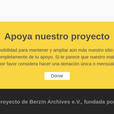
Apoya nuestro proyecto
sibilidad para mantener y ampliar aún más nuestro sitio 
pletamente de tu apoyo. Si te parece que nuestro mater
por favor considera hacer una donación única o mensual
Donar
oyecto de Berzin Archives e.V., fundada por 