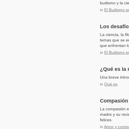
budismo y la ci
in
El Budismo e
Los desafío
La ciencia, la f
temas que se enf
que enfrentan lo
in
El Budismo e
¿Qué es la
Una breve intro
in
Qué es
Compasión b
La compasión es
madre y su reci
felices.
in
Amor y comp