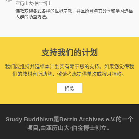
亚历山大·伯金博士
佛教欢迎各式各样的世界宗教，并且愿意与其分享和学习造福
人群的助益方法。
支持我们的计划
我们能维持并延续本计划实有赖于您的支持。如果您觉得我
们的教材有所助益，敬请考虑提供单次或按月捐款。
捐款
Study Buddhism是Berzin Archives e.V.的一个
项目,由亚历山大·伯金博士创立。