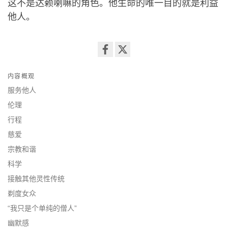
这不是达赖喇嘛的角色。他生命的唯一目的就是利益
他人。
Share
on
内容概观
facebook
服务他人
伦理
行程
慈爱
宗教和谐
科学
接触其他灵性传统
剃度女众
“我只是个单纯的僧人”
幽默感