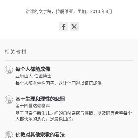
讲课的文字稿，拉脱维亚，里加，2013 年8月
Share
on
facebook
相关教材
每个人都能成佛
亚历山大·伯金博士
每个人都有佛性因子，这让他们得以证悟成佛
基于生理和理性的悲悯
第十四世达赖喇嘛
基于母亲与新生儿之间的自然亲密与感情，以及同等希望每个
人都快乐的悲心，是最稳固的。
佛教对其他宗教的看法