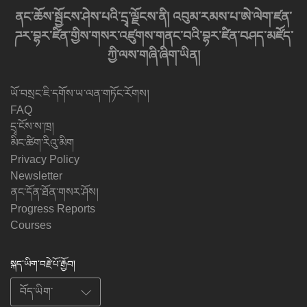
ནང་ཆོས་སྦྱོངས་ཤེས་པའི་དྲྭ་ལྗོངས་ནི། འབུམ་རམས་པ་ཨེ་ལེག་ཛན་
ཌར་བྷར་ཛིན་གྱིས་གསར་འཛུགས་གནང་བའི་བྷར་ཛིན་བཤད་མཛོད་
ཀྱི་ལས་གཞི་ཞིག་ཡིན།
ཡོ་བསྲང་ཇི་དགོས་ཡ་ལན་གཏོང་རོགས།
FAQ
དྲྭ་ངོས་ས་ཁྲ།
མིང་ཚིག་རིའུ་མིག
Privacy Policy
Newsletter
ནང་དོན་ཐོན་གསར་ཤོས།
Progress Reports
Courses
སྐད་ཡིག་བརྗེ་པོ་རྒྱོབ།