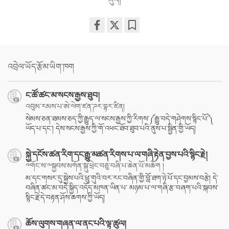
Share
Bookmark
on
facebook
འབྲེལ་ཡོད་རྩོམ་ཡིག་ཁག
ང་ཚོ་ཚང་མ་སངས་རྒྱས་ཐུབ།
འབུམ་རམས་པ་ཨེ་ལེག་ཛན་ཌར་བྷར་ཛིན།
སེམས་ཅན་ཐམས་ཅད་ཀྱི་རྒྱུད་ལ་སངས་རྒྱས་ཀྱི་རིགས་༼རྒྱུ་བདེ་གཤེགས་སྙིང་པོ་༽
ཡོད་པ་དང་། དེས་སངས་རྒྱས་ཀྱི་གོ་འཕང་ཐོབ་ཐུབ་པའི་ནུས་པ་སྦྱིན་གྱི་ཡོད།
སྐྱེ་དངོས་ཚན་རིག་དང་རྒྱུ་མཚན་རིགས་པ་ལ་གཞི་རྟེན་བྱས་པའི་སྙིང་རྗེ།
༸གོང་ས་༸སྐྱབས་མགོན་སྐུ་ཕྲེང་བཅུ་བཞི་པ་ཆེན་པོ་མཆོག །
མ་དང་གསར་དུ་སྐྱེས་པའི་ཕྲུ་གུའི་བར་རང་བཞིན་གྱི་བློ་ཐག་ཉེ་པོ་དང་བྱམས་བརྩེ། དེ་
བཞིན་ཚང་མ་བདེ་སྐྱིད་འདོད་མཁན་ཡིན་པ་ མཉམ་པ་ལ་གཞི་རྩ་བཞག་པའི་སྐབས་
སྙིང་རྗེ་དེ་བརྟན་ཤོས་ཆགས་ཀྱི་ཡོད།
ཆོས་ལུགས་གཞན་ལ་ནང་པའི་ལྟ་ཚུལ།