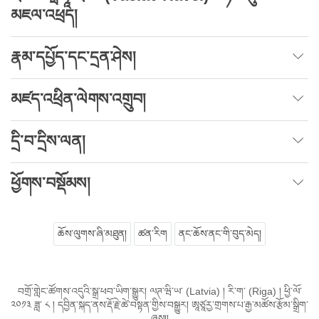
མཇལ་འཕྲད།
རྣམ་དཔྱོད་དང་དྲན་ཤེས།
མཛད་འཕྲིན་ལེགས་འགྲུབ།
དྲི་བ་དྲིས་ལན།
ཕྱོགས་བསྡོམས།
ཆོས་ལུགས་ཞི་མཐུན།
ཚན་རིག
ནང་ཆོས་ནང་གི་བུད་མེད།
བགྲོ་གླེང་ཚོགས་འདུའི་སྒྲ་ཕབ་ཡིག་སྒྱུར། ལཊ་ཝི་ཡ་ (Latvia) ། རི་ག་ (Riga) ། ཕྱི་ལོ་
༢༠༡༣ ཟླ་ ༨ ། དབྱིན་སྐད་ནས་རྡོ་རྗེ་ཚེ་བསྟན་གྱིས་བསྒྱུར། ཨཱཙཱརྱ་གྲགས་པ་རྒྱ་མཚོས་རྩོམ་སྒྲིག་
ཞུས།།