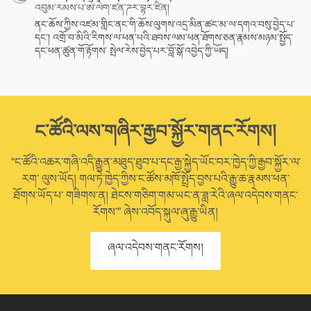
འབུམ་རམས་པ་ཨེ་ལེག་ཛན་ཌར་བྷར་ཛིན།
ནང་ཆོས་ཀྱིས་འཛམ་གླིང་ནང་གི་ཆོས་ལུགས་འདྲ་མིན་ཚང་མ་ལ་དགའ་བསུ་བྱེད་པ་
དང་། འགྲོ་བ་མིའི་རིགས་ལ་ཕན་པའི་ཐབས་ལམ་ཕན་ཐོགས་ཅན་རྣམས་མཉམ་སྤྱོད་
དང་ཕན་ཚུན་གོ་རྟོགས་ སྤེལ་རེས་བྱེད་པར་བློ་སྒོ་འབྱེད་ཀྱི་ཡོད།
ང་ཚོའི་ལས་གཞིར་རྒྱབ་སྐྱོར་གནང་རོགས།
“ང་ཚོའི་འཆར་གཞི་འདི་རྒྱུན་མཐུད་ཐུབ་པ་དང་རྒྱ་སྐྱེད་ཡོང་བར་ཁྱེད་ཀྱི་རྒྱབ་སྐྱོར་ལ་
རག་ ལུས་ཡོད། གལ་ཏེ་ཁྱེད་ཀྱིས་ང་ཚོས་མཁོ་སྤྲོད་བྱས་པའི་རྒྱུ་ཆ་རྣམས་ཕན་
ཐོགས་ཡོད་པ་ གཟིགས་ན། ཐེངས་གཅིག་གམ་ཡང་ན་ཟླ་རེའི་ཞལ་འདེབས་གནང་
རོགས་” ཞེས་འབོད་སྐུལ་ཞུ་རྒྱུ་ཡིན།
ཞལ་འདེབས་གནང་རོགས།