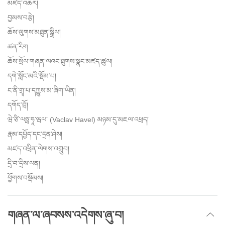
མཛད་འཆར།
བྱམས་བརྩེ།
ཆོས་ལུགས་མཐུན་སྒྲིལ།
ཚན་རིག
ཆོས་སྲོལ་གཞན་ལའང་ཐུགས་སྣང་མཛད་ཚུལ།
དགེ་སློང་མའི་སྡོམ་པ།
ང་ནི་གྲྭ་པ་དཀྱུས་མ་ཞིག་ཡིན།
དགོད་བྲོ།
ཝེ་ཙི་ལཧྥ་ཧཱ་ཝལ་ (Vaclav Havel) མཉམ་དུ་མཇལ་འཕྲད།
རྣམ་དཔྱོད་དང་དྲན་ཤེས།
མཛད་འཕྲིན་ལེགས་འགྲུབ།
དྲི་བ་དྲིས་ལན།
ཕྱོགས་བསྡོམས།
གཞན་ལ་ཞབསས་འདེགས་ཞུ་བ།