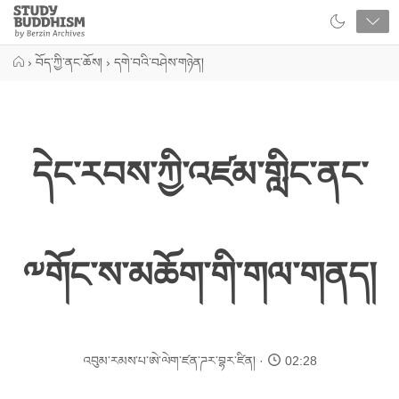
Close
Study
Buddhism
Home
›
བོད་ཀྱི་ནང་ཆོས།
›
དགེ་བའི་བཤེས་གཉེན།
དེང་རབས་ཀྱི་འཛམ་གླིང་ནང་
༸གོང་ས་མཆོག་གི་གལ་གནད།
འབུམ་རམས་པ་ཨེ་ལེག་ཛན་ཌར་བྷར་ཛིན།
02:28