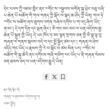
དེང་རབས་ཀྱི་འཛམ་གླིང་ནང་༸གོང་ས་༸སྐྱབས་མགོན་སྐུ་ཕྲེང་བཅུ་བཞི་
པ་ཆེན་པོ་མཆོག་གི་གལ་གནད་ཀྱི་སྐོར་ལ་སྐད་ཆ་ཤོད་ཀྱི་ཡིན། གལ་ཏེ་
༸གོང་ས་མཆོག་ནས་ཐུགས་འགན་བཞེས་དགོས་པ་ག་འདྲ་ཞིག་ཡོད་
ནའང་། དེ་དག་དོན་དང་ལྡན་ཞིང་། མི་གང་མང་མང་ལ་ཕན་འདོགས་རྒྱ་
ཆེན་པོ་སྐྲུན་གྱི་ཡོད། དེ་ཡང་ཁོང་ཧ་ཅང་སྙན་གྲགས་ཅན་གྱི་མི་སྣ་ལྟ་བུ་
གཞན་ལ་གནས་སྐབས་བདེ་བ་དང་སྤྲོ་སྐྱིད་ཙམ་དང་། གཞན་ལ་ཤེས་
འདོད་གང་ཡོད་པ་རྣམས་ཀྱི་རེ་བ་སྐོང་བ་ཙམ་མིན་པར། ༸གོང་ས་
མཆོག་གི་སྐུ་ཚེའི་ནང་དགོངས་གཞི་གཅིག་རང་ཡོད་པ་ནི་གཞན་སེམས་
ཅན་ཐམས་ཅད་ལ་ཕན་འདོགས་རྒྱུ་དེ་ཡིན།
Share
Bookmark
on
ནང་དོན་སྙིང་པོ།
facebook
གཞན་ལ་ཞབསས་འདེགས་ཞུ་བ།
བཟང་སྤྱོད།