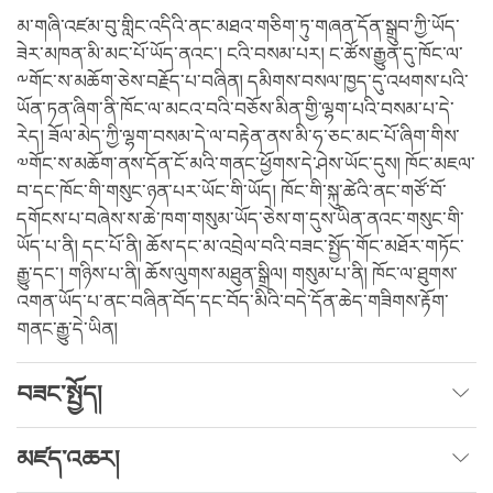
མ་གཞི་འཛམ་བུ་གླིང་འདིའི་ནང་མཐའ་གཅིག་ཏུ་གཞན་དོན་སྒྲུབ་ཀྱི་ཡོད་
ཟེར་མཁན་མི་མང་པོ་ཡོད་ནའང་། ངའི་བསམ་པར། ང་ཚོས་རྒྱུན་དུ་ཁོང་ལ་
༸གོང་ས་མཆོག་ཅེས་བརྗོད་པ་བཞིན། དམིགས་བསལ་ཁྱད་དུ་འཕགས་པའི་
ཡོན་ཏན་ཞིག་ནི་ཁོང་ལ་མངའ་བའི་བཅོས་མིན་གྱི་ལྷག་པའི་བསམ་པ་དེ་
རེད། ཟོལ་མེད་ཀྱི་ལྷག་བསམ་དེ་ལ་བརྟེན་ནས་མི་ཧ་ཅང་མང་པོ་ཞིག་གིས་
༧གོང་ས་མཆོག་ནས་དོན་ངོ་མའི་གནང་ཕྱོགས་དེ་ཤེས་ཡོང་དུས། ཁོང་མཇལ་
བ་དང་ཁོང་གི་གསུང་ཉན་པར་ཡོང་གི་ཡོད། ཁོང་གི་སྐུ་ཚེའི་ནང་གཙོ་བོ་
དགོངས་པ་བཞེས་ས་ཆེ་ཁག་གསུམ་ཡོད་ཅེས་ག་དུས་ཡིན་ནའང་གསུང་གི་
ཡོད་པ་ནི། དང་པོ་ནི། ཆོས་དང་མ་འབྲེལ་བའི་བཟང་སྤྱོད་གོང་མཐོར་གཏོང་
རྒྱུ་དང་། གཉིས་པ་ནི། ཆོས་ལུགས་མཐུན་སྒྲིལ། གསུམ་པ་ནི། ཁོང་ལ་ཐུགས་
འགན་ཡོད་པ་ནང་བཞིན་བོད་དང་བོད་མིའི་བདེ་དོན་ཆེད་གཟིགས་རྟོག་
གནང་རྒྱུ་དེ་ཡིན།
བཟང་སྤྱོད།
མཛད་འཆར།