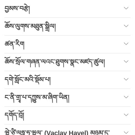
བྱམས་བརྩེ།
ཆོས་ལུགས་མཐུན་སྒྲིལ།
ཚན་རིག
ཆོས་སྲོལ་གཞན་ལའང་ཐུགས་སྣང་མཛད་ཚུལ།
དགེ་སློང་མའི་སྡོམ་པ།
ང་ནི་གྲྭ་པ་དཀྱུས་མ་ཞིག་ཡིན།
དགོད་བྲོ།
ཝེ་ཙི་ལཧྥ་ཧཱ་ཝལ་ (Vaclav Havel) མཉམ་དུ་