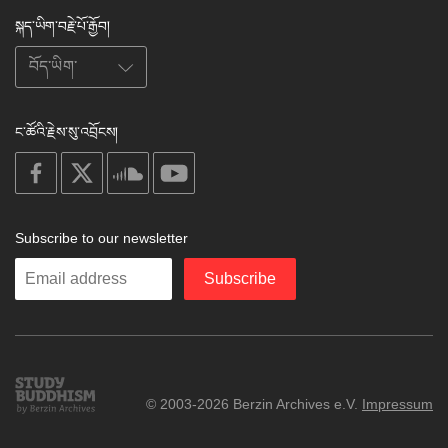
སྐད་ཡིག་བརྗེ་པོ་རྒྱོབ།
ང་ཚོའི་རྗེས་སུ་འབྲོངས།
on
on
on
on
facebook
X
soundcloud
youtube
Subscribe to our newsletter
Enter
Subscribe
your
email
Study
© 2003-2026 Berzin Archives e.V.
Impressum
Buddhism
Home