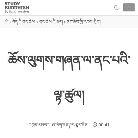
Close
Study
Buddhism
Home
›
བོད་ཀྱི་ནང་ཆོས།
›
ནང་ཆོས་ཀྱི་སྐོར།
›
ནང་ཆོས་ཀྱི་འཛམ་གླིང་།
ཆོས་ལུགས་གཞན་ལ་ནང་པའི་
ལྟ་ཚུལ།
འབུམ་རམས་པ་ཨེ་ལེག་ཛན་ཌར་བྷར་ཛིན།
00:41