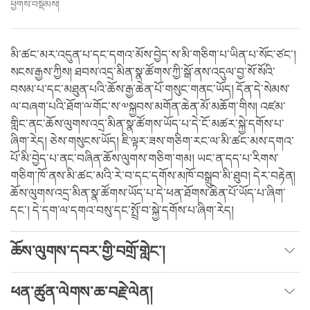
ཕྱོགས་བསྡོམས།
མི་ཚང་མར་འདུན་པ་དང་དགའ་མོས་བྱེད་ས་མི་གཅིག་པ་ཡིན་པ་སོང་ཙང་།
སངས་རྒྱས་ཀྱིས། ཐབས་འདྲ་མིན་སྣ་ཚོགས་ཀྱི་སྒོ་ནས་འདུལ་བྱ་སོ་སོའི་
བསམ་པ་དང་མཐུན་པའི་ཆོས་རྒྱ་ཆེན་པོ་གསུང་གནང་ཡོད། དོན་དེ་སེམས་
ལ་བཞག་པའི་ཐོག་ྋགོང་ས་༧སྐྱབས་མགོན་ཆེན་མོ་མཆོག་གིས། འཛམ་
གླིང་ནང་ཆོས་ལུགས་འདྲ་མིན་སྣ་ཚོགས་ཡོད་པ་དེ་ངོ་མཚར་སྐྱེ་དགོས་པ་
ཞིག་རེད། ཅེས་གསུངས་ཡོད། ཇི་ལྟར་ཟས་གཅིག་རང་ལ་མི་ཚང་མས་དགའ་
པོ་མི་བྱེད་པ་ནང་བཞིན་ཆོས་ལུགས་གཅིག་གམ། ཡང་ན་དད་པ་རིགས་
གཅིག་ཁོ་ནས་མི་ཚང་མའི་རེ་བ་དང་དགོས་མཁོ་བསྒྲུབ་མི་ཐུབ། དེར་བརྟེན།
ཆོས་ལུགས་འདྲ་མིན་སྣ་ཚོགས་ཡོད་པ་དེ་ཕན་ཐོགས་ཆེན་པོ་ཡོད་པ་ཞིག་
དང་། དེ་དག་ལ་དགའ་བསུ་དང་སྤྲོ་བ་སྐྱེ་དགོས་པ་ཞིག་རེད།
ཆོས་ལུགས་དབར་གྱི་བགྲོ་གླེང་།
ཕན་ཚུན་ལེགས་ཆ་བརྗེ་ལེན།