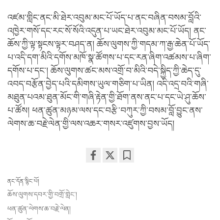
འཛམ་གླིང་ནང་མི་ཐེར་འབུམ་མང་པོ་ཡོད་པ་ནང་བཞིན་བསམ་བློའི་
འཁྱེར་གསོ་དང་རང་སོ་སོའི་འདུན་པ་ཡང་ཐེར་འབུམ་མང་པོ་ཡོད། ནང་
ཆོས་ཀྱི་ལྟ་སྟངས་ལྟར་བཤད་ན། ཆོས་ལུགས་ཀྱི་གདམ་ཀ་རྒྱ་ཆེན་པོ་ཡོད་
པ་འདི་དག་མིའི་དགོས་མཁོ་སྣ་ཚོགས་པ་དང་རན་ཞིག་འཚམས་པ་ཞིག་
དགོས་པ་དང་། ཆོས་ལུགས་ཚང་མས་འགྲོ་བ་མིའི་བདེ་སྐྱིད་ཀྱི་ཆེད་དུ་
འབད་བརྩོན་བྱེད་པའི་དམིགས་ཡུལ་གཅིག་པ་ཡིན། འདི་འདྲ་བའི་གཞི་
མཐུན་པའམ་ཐུན་མོང་གི་གཞི་རྟེན་གྱི་ཐོག་ནས་ནང་པ་དང་ཡེ་ཤུ་ཆོས་
པ་ཚོས། ཕན་ཚུན་མཉམ་ལས་དང་བརྩི་བཀུར་ཀྱི་བསམ་བློ་བྱུང་ནས་
ལེགས་ཆ་བརྗེ་ལེན་གྱི་ལས་འཆར་གསར་འཛུགས་བྱས་ཡོད།
Share
Bookmark
on
ནང་དོན་སྙིང་པོ།
facebook
ཆོས་ལུགས་དབར་གྱི་བགྲོ་གླེང་།
ཕན་ཚུན་ལེགས་ཆ་བརྗེ་ལེན།