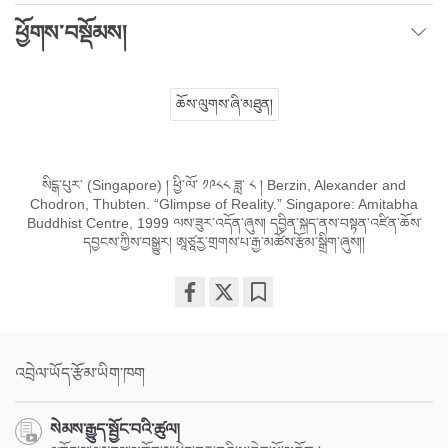
ཕྱོགས་བསྡོམས།
ཆོས་ལུགས་ཞི་མཐུན།
སིངྒ་པུར་ (Singapore) ། ཕྱི་ལོ་ ༡༩༨༨ ཟླ་ ༨ ། Berzin, Alexander and
Chodron, Thubten. “Glimpse of Reality.” Singapore: Amitabha
Buddhist Centre, 1999 ལས་ཟུར་འདོན་ཞུས། དབྱིན་སྐད་ནས་བསྟན་འཛིན་ཆོས་
དབྱངས་ཀྱིས་བསྒྱུར། ཨཱཙཱརྱ་གྲགས་པ་རྒྱ་མཚོས་རྩོམ་སྒྲིག་ཞུས།།
Share
Bookmark
on
facebook
འབྲེལ་ཡོད་རྩོམ་ཡིག་ཁག
སེམས་རྒྱུད་སྦྱོང་བའི་ཚུལ།