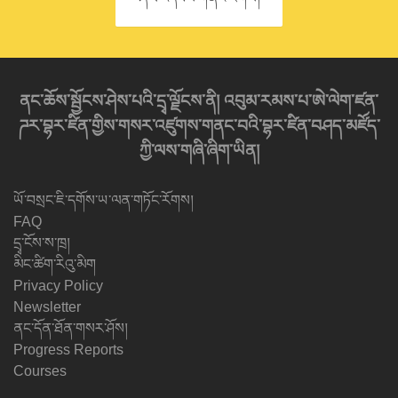
ནང་ཆོས་སྦྱོངས་ཤེས་པའི་དྲྭ་ལྗོངས་ནི། འབུམ་རམས་པ་ཨེ་ལེག་ཛན་
ཌར་བྷར་ཛིན་གྱིས་གསར་འཛུགས་གནང་བའི་བྷར་ཛིན་བཤད་མཛོད་
ཀྱི་ལས་གཞི་ཞིག་ཡིན།
ཡོ་བསྲང་ཇི་དགོས་ཡ་ལན་གཏོང་རོགས།
FAQ
དྲྭ་ངོས་ས་ཁྲ།
མིང་ཚིག་རིའུ་མིག
Privacy Policy
Newsletter
ནང་དོན་ཐོན་གསར་ཤོས།
Progress Reports
Courses