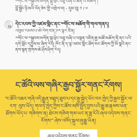
༸གོང་ས་༸སྐྱབས་མགོན་སྐུ་ཕྲེང་བཅུ་བཞི་པ་ཆེན་པོ་མཆོག །
བློ་སྦྱོང་ཉི་མའི་འོད་ཟེར་གྱི་འགྲེལ་བ། - དུམ་བུ། ༡ / ༦
དེང་རབས་ཀྱི་འཛམ་གླིང་ནང་༸གོང་ས་མཆོག་གི་གལ་གནད།
འབུམ་རམས་པ་ཨེ་ལེག་ཛན་ཌར་བྷར་ཛིན།
༸གོང་ས་༸སྐྱབས་མགོན་སྐུ་ཕྲེང་བཅུ་བཞི་པ་བསྟན་འཛིན་རྒྱ་མཚོ་མཆོག་ནི་ནང་པའི་
དགེ་སློང་དཀྱུས་མ་ཞིག་རེད། ཁོང་ནི་ད་ལྟ་འཛམ་གླིང་ཐོག་མང་ཚོགས་ཀྱི་མི་སྣའི་ནང་
ནས་སྙན་གྲགས་ཆེ་ཤོས་ཤིག་རེད།
ང་ཚོའི་ལས་གཞིར་རྒྱབ་སྐྱོར་གནང་རོགས།
“ང་ཚོའི་འཆར་གཞི་འདི་རྒྱུན་མཐུད་ཐུབ་པ་དང་རྒྱ་སྐྱེད་ཡོང་བར་ཁྱེད་ཀྱི་རྒྱབ་སྐྱོར་ལ་
རག་ ལུས་ཡོད། གལ་ཏེ་ཁྱེད་ཀྱིས་ང་ཚོས་མཁོ་སྤྲོད་བྱས་པའི་རྒྱུ་ཆ་རྣམས་ཕན་
ཐོགས་ཡོད་པ་ གཟིགས་ན། ཐེངས་གཅིག་གམ་ཡང་ན་ཟླ་རེའི་ཞལ་འདེབས་གནང་
རོགས་” ཞེས་འབོད་སྐུལ་ཞུ་རྒྱུ་ཡིན།
ཞལ་འདེབས་གནང་རོགས།