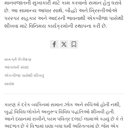
માનવજાતની સુખાકારી માટે કામ કરવાનો સમાન હેતુ ધરાવે
છે. આ સામાન્ય આધાર સાથે, બૌદ્ધો અને ખ્રિસ્તીઓએ
પરસ્પર સહકાર અને આદરની ભાવનાથી એકબીજા પાસેથી
શીખવા માટે વિનિમય કાર્યક્રમોની સ્થાપના કરી છે.
Share
Bookmark
on
સામગ્રી નિરીક્ષણ
facebook
આંતરધર્મ સંવાદ
એકબીજા પાસેથી શીખવું
સારાંશ
કારણ કે દરેક વ્યક્તિમાં સમાન ઝોક અને રુચિઓ હોતી નથી,
બુદ્ધે વિવિધ લોકોને અનુરૂપ વિવિધ પદ્ધતિઓ શીખવી હતી.
આને ધ્યાનમાં રાખીને, પરમ પવિત્ર દલાઈ લામાએ કહ્યું છે કે તે
અદ્ભુત છે કે વિશ્વમાં ઘણા બધા ધર્મો અસ્તિત્વમાં છે. જેમ એક