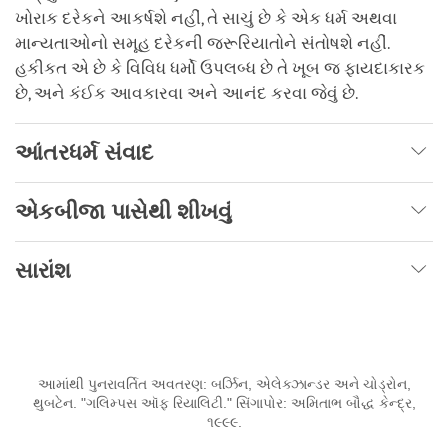
ખોરાક દરેકને આકર્ષશે નહીં, તે સાચું છે કે એક ધર્મ અથવા
માન્યતાઓનો સમૂહ દરેકની જરૂરિયાતોને સંતોષશે નહીં.
હકીકત એ છે કે વિવિધ ધર્મો ઉપલબ્ધ છે તે ખૂબ જ ફાયદાકારક
છે, અને કંઈક આવકારવા અને આનંદ કરવા જેવું છે.
આંતરધર્મ સંવાદ
એકબીજા પાસેથી શીખવું
સારાંશ
આમાંથી પુનરાવર્તિત અવતરણ: બર્ઝિન, એલેક્ઝાન્ડર અને ચોડ્રોન,
થુબટેન. "ગલિમ્પસ ઑફ રિયાલિટી." સિંગાપોર: અમિતાભ બૌદ્ધ કેન્દ્ર,
૧૯૯૯.