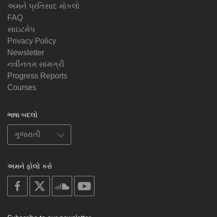
અમને પ્રતિસાદ મોકલો
FAQ
સાઇટમેપ
Privacy Policy
Newsletter
નવીનતમ સામગ્રી
Progress Reports
Courses
ભાષા બદલો
અમને ફોલો કરો
on
on
on
on
facebook
X
soundcloud
youtube