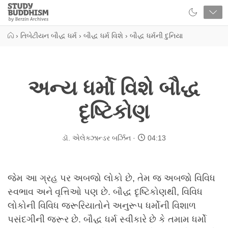
Close
Study
Buddhism
Home
›
તિબેટીયન બૌદ્ધ ધર્મ
›
બૌદ્ધ ધર્મ વિશે
›
બૌદ્ધ ધર્મની દુનિયા
અન્ય ધર્મો વિશે બૌદ્ધ
દૃષ્ટિકોણ
ડૉ. એલેક્ઝાન્ડર બર્ઝિન
04:13
જેમ આ ગ્રહ પર અબજો લોકો છે, તેમ જ અબજો વિવિધ
સ્વભાવ અને વૃત્તિઓ પણ છે. બૌદ્ધ દૃષ્ટિકોણથી, વિવિધ
લોકોની વિવિધ જરૂરિયાતોને અનુરૂપ ધર્મોની વિશાળ
પસંદગીની જરૂર છે. બૌદ્ધ ધર્મ સ્વીકારે છે કે તમામ ધર્મો