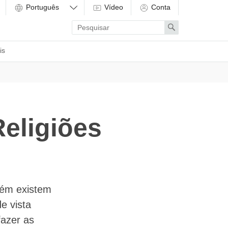
Vídeo
Conta
Enter
Search
search
term
is
Religiões
bém existem
e vista
fazer as