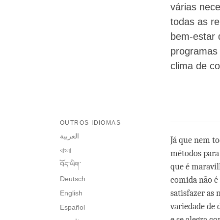
várias nec
todas as re
bem-estar 
programas 
clima de c
OUTROS IDIOMAS
العربية
Já que nem to
বাংলা
métodos para 
བོད་ཡིག་
que é maravil
Deutsch
comida não é 
satisfazer as
English
variedade de d
Español
e se alegra co