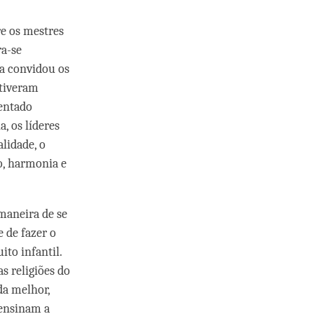
re os mestres
ra-se
pa convidou os
stiveram
sentado
, os líderes
lidade, o
o, harmonia e
 maneira de se
 de fazer o
ito infantil.
s religiões do
da melhor,
 ensinam a