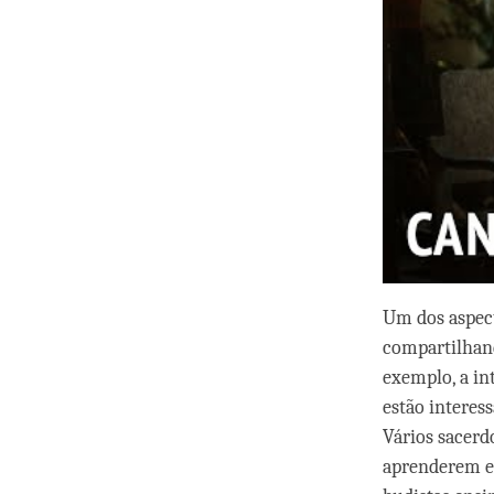
Um dos aspect
compartilhand
exemplo, a in
estão interes
Vários sacerdo
aprenderem es