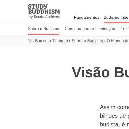
Close
Study
Buddhism
Fundamentos
Budismo Tibe
Home
Sobre o Budismo
Caminho para a Iluminação
Trei
›
Budismo Tibetano
›
Sobre o Budismo
›
O Mundo do
Visão Bu
Assim como
bilhões de 
budista, é 