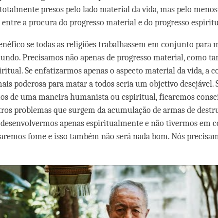
totalmente presos pelo lado material da vida, mas pelo men
 entre a procura do progresso material e do progresso espiritu
enéfico se todas as religiões trabalhassem em conjunto para
mundo. Precisamos não apenas de progresso material, como 
iritual. Se enfatizarmos apenas o aspecto material da vida, a 
s poderosa para matar a todos seria um objetivo desejável. S
os de uma maneira humanista ou espiritual, ficaremos consc
tros problemas que surgem da acumulação de armas de destr
 desenvolvermos apenas espiritualmente e não tivermos em c
ssaremos fome e isso também não será nada bom. Nós precisa