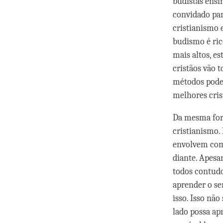
budistas ensi
convidado par
cristianismo 
budismo é ric
mais altos, es
cristãos vão 
métodos podem
melhores cris
Da mesma form
cristianismo.
envolvem com 
diante. Apesa
todos contudo
aprender o se
isso. Isso não
lado possa ap