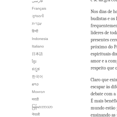
فارسی
Français
Nos dias de h
ગુજરાતી
budistas e os 
frequentement
हिन्दी
líderes de to
Indonesia
presentes cer
Italiano
próximo do Pa
espirituais d
日本語
amor e a comp
ខ្មែរ
respeito que o
ಕನ್ನಡ
한국어
Claro que exi
ລາວ
escapar às di
Монгол
debate com a a
मराठी
É mais benéfi
မြန်မာဘာသာ
mundo estão p
नेपाली
ensinando as 