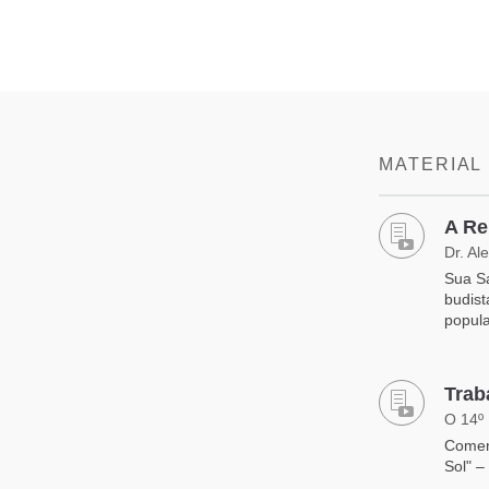
MATERIAL
A Re
Dr. Al
Sua S
budist
popul
Trab
O 14º
Comen
Sol" –