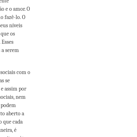
ente
ão e o amor. O
 fazê-lo. O
eus níveis
 que os
 Esses
s a serem
sociais com o
as se
 e assim por
sociais, nem
as podem
to aberto a
mo que cada
neira, é