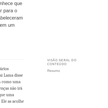
onhece que
r para o
tabeleceram
, em um
VISÃO GERAL DO
CONTEÚDO
ários
Resumo
ai Lama disse
im como uma
enças não irá
 que uma
 Ele as acolhe