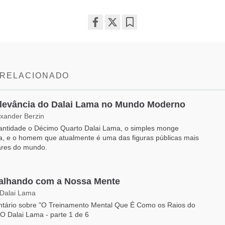
Share
Bookmark
on
facebook
 RELACIONADO
levância do Dalai Lama no Mundo Moderno
exander Berzin
antidade o Décimo Quarto Dalai Lama, o simples monge
a, e o homem que atualmente é uma das figuras públicas mais
ares do mundo.
alhando com a Nossa Mente
 Dalai Lama
tário sobre "O Treinamento Mental Que É Como os Raios do
 O Dalai Lama - parte 1 de 6