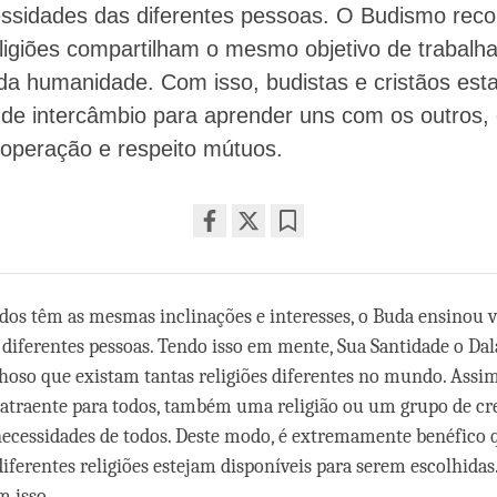
essidades das diferentes pessoas. O Budismo rec
ligiões compartilham o mesmo objetivo de trabalha
da humanidade. Com isso, budistas e cristãos es
de intercâmbio para aprender uns com os outros
ooperação e respeito mútuos.
Share
Bookmark
on
facebook
dos têm as mesmas inclinações e interesses, o Buda ensinou v
diferentes pessoas. Tendo isso em mente, Sua Santidade o Dal
hoso que existam tantas religiões diferentes no mundo. Ass
atraente para todos, também uma religião ou um grupo de cr
 necessidades de todos. Deste modo, é extremamente benéfico
iferentes religiões estejam disponíveis para serem escolhidas.
m isso.