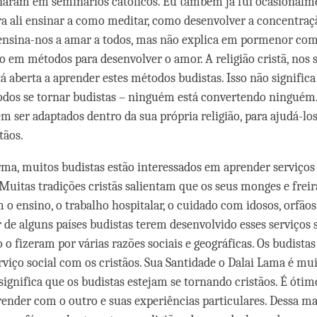
naram em seminários católicos. Eu também já fui ocasionalm
a ali ensinar a como meditar, como desenvolver a concentraç
ensina-nos a amar a todos, mas não explica em pormenor como
o em métodos para desenvolver o amor. A religião cristã, nos s
tá aberta a aprender estes métodos budistas. Isso não significa
todos se tornar budistas – ninguém está convertendo ninguém.
 ser adaptados dentro da sua própria religião, para ajudá-lo
tãos.
a, muitos budistas estão interessados em aprender serviços 
 Muitas tradições cristãs salientam que os seus monges e freir
o ensino, o trabalho hospitalar, o cuidado com idosos, orfãos
r de alguns países budistas terem desenvolvido esses serviços 
 o fizeram por várias razões sociais e geográficas. Os budist
rviço social com os cristãos. Sua Santidade o Dalai Lama é mui
 significa que os budistas estejam se tornando cristãos. É óti
render com o outro e suas experiências particulares. Dessa ma