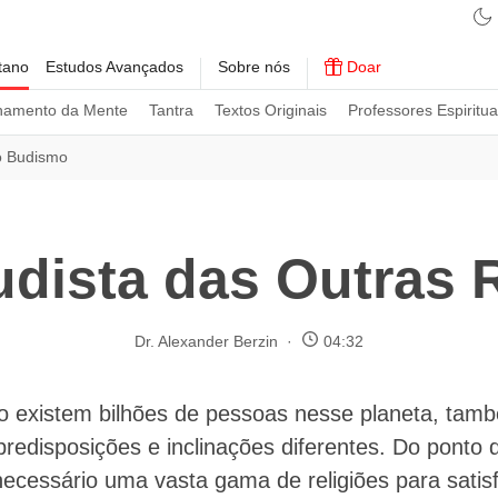
tano
Estudos Avançados
Sobre nós
Doar
namento da Mente
Tantra
Textos Originais
Professores Espiritua
 Budismo
dista das Outras 
Dr. Alexander Berzin
04:32
 existem bilhões de pessoas nesse planeta, tam
predisposições e inclinações diferentes. Do ponto d
necessário uma vasta gama de religiões para satis