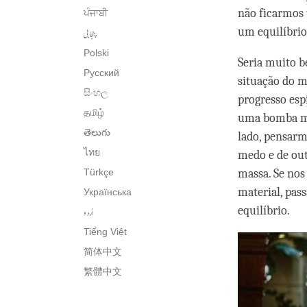
não ficarmos 
ਪੰਜਾਬੀ
um equilíbrio
پنجابی
Polski
Seria muito b
Русский
situação do 
සිංහල
progresso esp
தமிழ்
uma bomba mai
తెలుగు
lado, pensarm
ไทย
medo e de ou
Türkçe
massa. Se nos
material, pa
Українська
equilíbrio.
اُردو
Tiếng Việt
简体中文
繁體中文