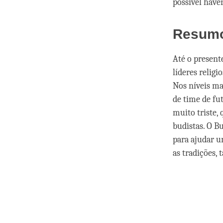
possível have
Resum
Até o present
líderes relig
Nos níveis ma
de time de fu
muito triste, 
budistas. O 
para ajudar u
as tradições,