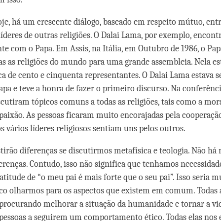
oje, há um crescente diálogo, baseado em respeito mútuo, ent
líderes de outras religiões. O Dalai Lama, por exemplo, encont
e com o Papa. Em Assis, na Itália, em Outubro de 1986, o Pa
das as religiões do mundo para uma grande assembleia. Nela e
ca de cento e cinquenta representantes. O Dalai Lama estava 
pa e teve a honra de fazer o primeiro discurso. Na conferência
iscutiram tópicos comuns a todas as religiões, tais como a mora
aixão. As pessoas ficaram muito encorajadas pela cooperaçã
s vários líderes religiosos sentiam uns pelos outros.
stirão diferenças se discutirmos metafísica e teologia. Não há
ferenças. Contudo, isso não significa que tenhamos necessidade
titude de “o meu pai é mais forte que o seu pai”. Isso seria mu
co olharmos para os aspectos que existem em comum. Todas a
rocurando melhorar a situação da humanidade e tornar a vi
pessoas a seguirem um comportamento ético. Todas elas nos