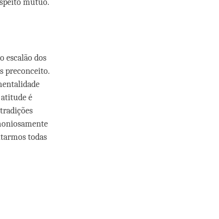
espeito mútuo.
o escalão dos
s preconceito.
mentalidade
 atitude é
 tradições
rmoniosamente
itarmos todas