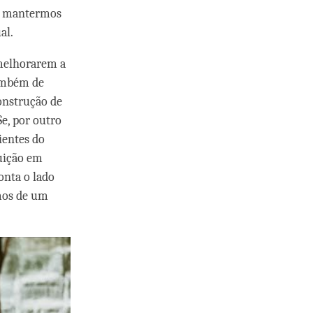
os mantermos
al.
 melhorarem a
também de
construção de
e, por outro
ientes do
uição em
onta o lado
mos de um