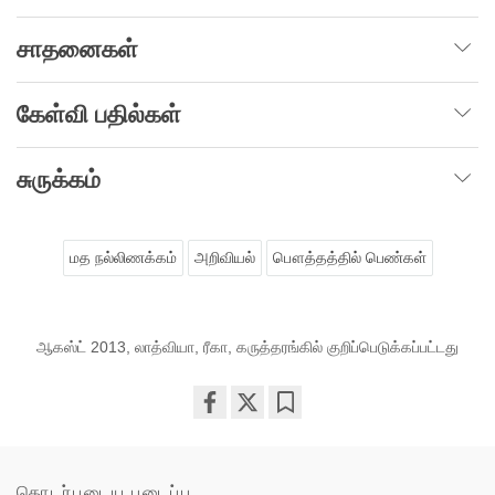
சாதனைகள்
கேள்வி பதில்கள்
சுருக்கம்
மத நல்லிணக்கம்
அறிவியல்
பௌத்தத்தில் பெண்கள்
ஆகஸ்ட் 2013, லாத்வியா, ரீகா, கருத்தரங்கில் குறிப்பெடுக்கப்பட்டது
Share
Bookmark
on
facebook
தொடர்புடைய படைப்பு