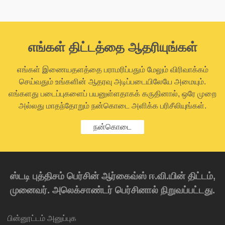
எங்கள் திட்டத்தை ஆதரியுங்கள்
எங்கள் இணையதளத்தை பராமரிப்பதும் மேலும் விரிவாக்கம்
செய்வதும் உங்களின் ஆதரவு அடிப்படையிலேயே அமையும்.
எங்களது படைப்புகளைப் பயனுள்ளதாகக் கருதினால், ஒரே முறை
அல்லது மாதந்தோறும் நன்கொடை அளிக்க பரிசீலியுங்கள்.
நன்கொடை
ஸ்டடி புத்திசம் பெர்சின் ஆர்கைவ்ஸ் ஈ.வி.யின் திட்டம்,
முனைவர். அலெக்சாண்டர் பெர்சினால் நிறுவப்பட்டது.
பின்னூட்டம் அனுப்புக