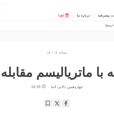
ت پیشرفته
درباره ما
اهدا
به‌ها
مقاله ۱۴ / ۱۵
 با ماتریالیسم مقابله 
چهاردهمین دالایی لاما
02:35
Bookmark
Share