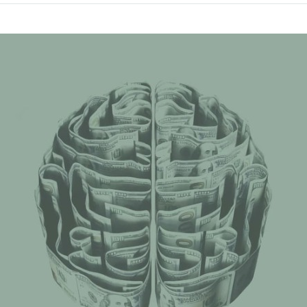
on
facebook