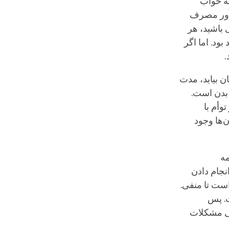
ه خواب
‌آور مصرف
 باشید، هر
ود. اما اگر
.
 بیاید، مدت
 بدن است.
وأم با
‌ها وجود
مه
نجام دادن
ست تا منفی.
ت. پس
قتی مشکلات