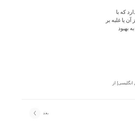
رد که با
ن یا غلبه بر
ه بهبود
و ویرایش [متن انگلیسی] از
بعد