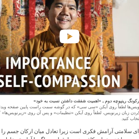
سرکونگ رینپوچه دوم ـ «اهمیت شفقت داشتن نسبت به خود»
نویس‌ها لطفاً روی آیکن «سی سی» که در گوشه سمت راست پایین صفحه ویدئو
ردن زبان زیرنویس، لطفاً روی آیکن «تنظیمات» و پس آن روی «زیرنویس‌ها» کل
خاب کنید.
رای سلامتی آرامش فکری است زیرا تعادل میان ارکان جسم را ب