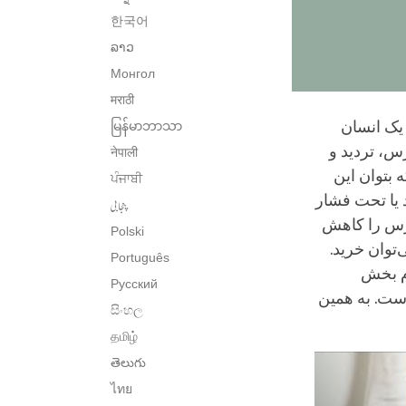
한국어
ລາວ
Монгол
मराठी
یک انسان
မြန်မာဘာသာ
رس، تردید و
नेपाली
 بتوان این
ਪੰਜਾਬੀ
 یا تحت فشار
پنجابی
ترس را کاهش
Polski
توان خرید.
Português
ام بخش
Русский
ست. به همین
සිංහල
தமிழ்
తెలుగు
ไทย