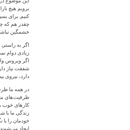
این موضوع در
برویم هیچ نار
کنیم. برای بسی
چقدر هم که چهر
خشمگین نباشید
اگر به راستی 
زیادی دوام نم
اگر ویروس وارد
شفقت نیاز داری
دارد، نیروی ب
در همه ما ظرفی
ظرفیت‌های مثبت
کارهای خوب هم
زندگی ما با ش
خودمان را با ن
ایجاد می‌شوند م