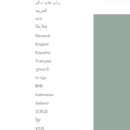
زبان های دیگر
العربية
বাংলা
བོད་ཡིག་
Deutsch
English
Español
Français
ગુજરાતી
עִבְרִית‎
हिन्दी
Indonesia
Italiano
日本語
ខ្មែរ
ಕನ್ನಡ