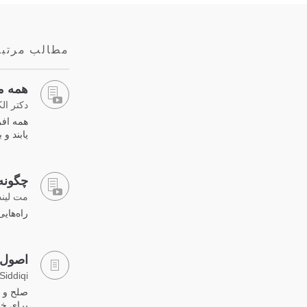
مطالب مرتب
همه می
دکتر ال
همه افر
یابند و 
چگونه 
مت لین
راه‌های
اصول 
iddiqi
صلح و ع
برای خو