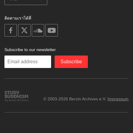
ติดตามเราได้ที่
on
on
on
on
facebook
X
soundcloud
youtube
Subscribe to our newsletter
Enter
Subscribe
your
email
Study
© 2003-2026 Berzin Archives e.V.
Impressum
Buddhism
Home