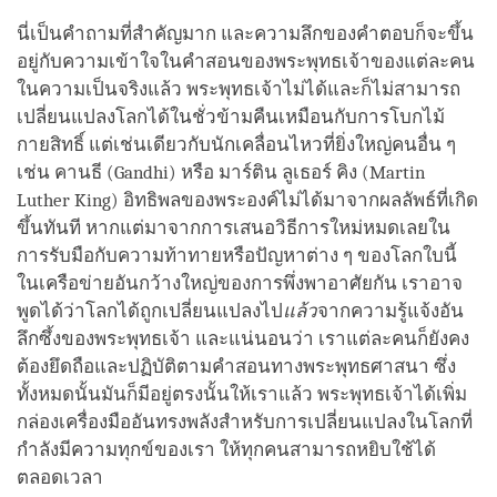
นี่เป็นคำถามที่สำคัญมาก และความลึกของคำตอบก็จะขึ้น
อยู่กับความเข้าใจในคำสอนของพระพุทธเจ้าของแต่ละคน
ในความเป็นจริงแล้ว พระพุทธเจ้าไม่ได้และก็ไม่สามารถ
เปลี่ยนแปลงโลกได้ในชั่วข้ามคืนเหมือนกับการโบกไม้
กายสิทธิ์ แต่เช่นเดียวกับนักเคลื่อนไหวที่ยิ่งใหญ่คนอื่น ๆ
เช่น คานธี (Gandhi) หรือ มาร์ติน ลูเธอร์ คิง (Martin
Luther King) อิทธิพลของพระองค์ไม่ได้มาจากผลลัพธ์ที่เกิด
ขึ้นทันที หากแต่มาจากการเสนอวิธีการใหม่หมดเลยใน
การรับมือกับความท้าทายหรือปัญหาต่าง ๆ ของโลกใบนี้
ในเครือข่ายอันกว้างใหญ่ของการพึ่งพาอาศัยกัน เราอาจ
พูดได้ว่าโลกได้ถูกเปลี่ยนแปลงไป
แล้ว
จากความรู้แจ้งอัน
ลึกซึ้งของพระพุทธเจ้า และแน่นอนว่า เราแต่ละคนก็ยังคง
ต้องยึดถือและปฏิบัติตามคำสอนทางพระพุทธศาสนา ซึ่ง
ทั้งหมดนั้นมันก็มีอยู่ตรงนั้นให้เราแล้ว พระพุทธเจ้าได้เพิ่ม
กล่องเครื่องมืออันทรงพลังสำหรับการเปลี่ยนแปลงในโลกที่
กำลังมีความทุกข์ของเรา ให้ทุกคนสามารถหยิบใช้ได้
ตลอดเวลา