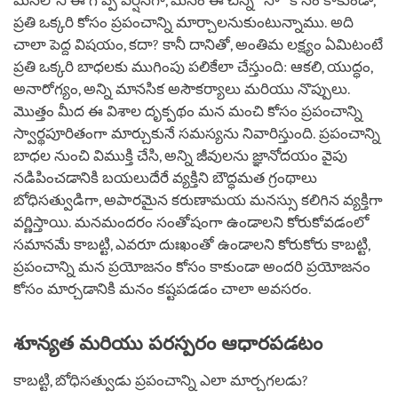
మనలోని ఈ గొప్ప వెర్షన్‌గా, మనం ఈ చిన్న "నా" కోసం కాకుండా,
ప్రతి ఒక్కరి కోసం ప్రపంచాన్ని మార్చాలనుకుంటున్నాము. అది
చాలా పెద్ద విషయం, కదా? కానీ దానితో, అంతిమ లక్ష్యం ఏమిటంటే
ప్రతి ఒక్కరి బాధలకు ముగింపు పలికేలా చేస్తుంది: ఆకలి, యుద్ధం,
అనారోగ్యం, అన్ని మానసిక అసౌకర్యాలు మరియు నొప్పులు.
మొత్తం మీద ఈ విశాల దృక్పథం మన మంచి కోసం ప్రపంచాన్ని
స్వార్థపూరితంగా మార్చుకునే సమస్యను నివారిస్తుంది. ప్రపంచాన్ని
బాధల నుంచి విముక్తి చేసి, అన్ని జీవులను జ్ఞానోదయం వైపు
నడిపించడానికి బయలుదేరే వ్యక్తిని బౌద్ధమత గ్రంథాలు
బోధిసత్వుడిగా, అపారమైన కరుణామయ మనస్సు కలిగిన వ్యక్తిగా
వర్ణిస్తాయి. మనమందరం సంతోషంగా ఉండాలని కోరుకోవడంలో
సమానమే కాబట్టి, ఎవరూ దుఃఖంతో ఉండాలని కోరుకోరు కాబట్టి,
ప్రపంచాన్ని మన ప్రయోజనం కోసం కాకుండా అందరి ప్రయోజనం
కోసం మార్చడానికి మనం కష్టపడడం చాలా అవసరం.
శూన్యత మరియు పరస్పరం ఆధారపడటం
కాబట్టి, బోధిసత్వుడు ప్రపంచాన్ని ఎలా మార్చగలడు?