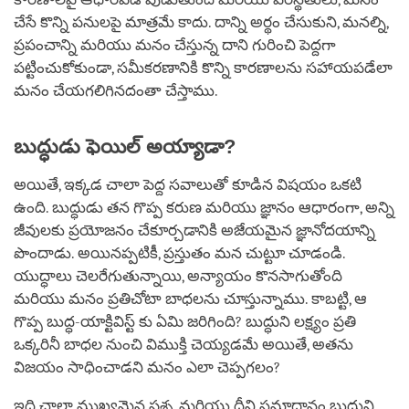
చేసే కొన్ని పనులపై మాత్రమే కాదు. దాన్ని అర్థం చేసుకుని, మనల్ని,
ప్రపంచాన్ని మరియు మనం చేస్తున్న దాని గురించి పెద్దగా
పట్టించుకోకుండా, సమీకరణానికి కొన్ని కారణాలను సహాయపడేలా
మనం చేయగలిగినదంతా చేస్తాము.
బుద్ధుడు ఫెయిల్ అయ్యాడా?
అయితే, ఇక్కడ చాలా పెద్ద సవాలుతో కూడిన విషయం ఒకటి
ఉంది. బుద్ధుడు తన గొప్ప కరుణ మరియు జ్ఞానం ఆధారంగా, అన్ని
జీవులకు ప్రయోజనం చేకూర్చడానికి అజేయమైన జ్ఞానోదయాన్ని
పొందాడు. అయినప్పటికీ, ప్రస్తుతం మన చుట్టూ చూడండి.
యుద్ధాలు చెలరేగుతున్నాయి, అన్యాయం కొనసాగుతోంది
మరియు మనం ప్రతిచోటా బాధలను చూస్తున్నాము. కాబట్టి, ఆ
గొప్ప బుద్ధ-యాక్టివిస్ట్ కు ఏమి జరిగింది? బుద్ధుని లక్ష్యం ప్రతి
ఒక్కరినీ బాధల నుంచి విముక్తి చెయ్యడమే అయితే, అతను
విజయం సాధించాడని మనం ఎలా చెప్పగలం?
ఇది చాలా ముఖ్యమైన ప్రశ్న, మరియు దీని సమాధానం బుద్ధుని