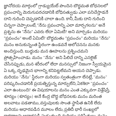
జ్ఞానోదయ మార్గంలో గ్రాడ్యుయేట్ పొందిన బౌద్ధమత బోధనలలో
ప్రపంచాన్ని మెరుగుపరచడానికి బోధిసత్వుడు ఎలా పనిచేస్తాడనే
దాని గురించి చెప్పడానికి చాలా ఉంది. కానీ, మీకు దాని గురించి
చిన్నగా చెప్పాలంటే, “నేను ప్రపంచాన్ని ఎలా మార్చగలను” అనే
ప్రశ్నను ఈ “నేను” ఎవరు లేదా ఏమిటి? అని మార్చడం మరియు
“ప్రపంచం” అంటే ఏమిటి? బౌద్ధమతం “ప్రపంచం” మరియు “నేను”
మనం అనుకున్నంత స్థిరంగా ఉండవనే ఆలోచనను మనకు
అందిస్తుంది. బుద్ధుడు మన ఊహలను ప్రశ్నించమని
ప్రోత్సహించాడు. మనం "నేను" అని పిలిచే దాన్ని ఎనలైజ్
చేసినప్పుడు, మన శరీరంలో లేదా మనస్సులో నిజంగా స్వీయమైన
ఏ ఒక్క, దృఢమైన భాగాన్ని కనిపెట్టలేమని ఆయన చెప్పాడు.
మరియు "నేను" స్థిరంగా మరియు స్వతంత్రంగా లేనట్లే, "మనం"
పరిష్కరించడానికి ప్రయత్నిస్తున్న మార్పులేని, ఏకశిలా "ప్రపంచం"
ఎలా ఉంటుంది? ఈ విషయాలను మనం ఎంత ఎక్కువగా విశ్లేషిస్తే,
శూన్యం (శూన్యం) అనే కేంద్ర బౌద్ధ బోధనలకు మనం మరింత
అలవాటు పడతాము, వస్తువులకు సొంత-స్థాపిత ఉనికి లేదు
మరియు ఆధారపడిన మూలం లేదు, ప్రతిదీ భారీ సంఖ్యలో
కారణాలపై ఆధారపడి పుడుతుంది మరియు పరిస్థితులు, మనం