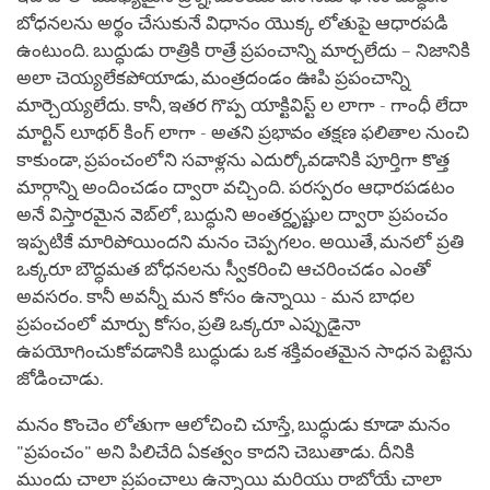
బోధనలను అర్థం చేసుకునే విధానం యొక్క లోతుపై ఆధారపడి
ఉంటుంది. బుద్ధుడు రాత్రికి రాత్రే ప్రపంచాన్ని మార్చలేదు – నిజానికి
అలా చెయ్యలేకపోయాడు, మంత్రదండం ఊపి ప్రపంచాన్ని
మార్చెయ్యలేదు. కానీ, ఇతర గొప్ప యాక్టివిస్ట్ ల లాగా - గాంధీ లేదా
మార్టిన్ లూథర్ కింగ్ లాగా - అతని ప్రభావం తక్షణ ఫలితాల నుంచి
కాకుండా, ప్రపంచంలోని సవాళ్లను ఎదుర్కోవడానికి పూర్తిగా కొత్త
మార్గాన్ని అందించడం ద్వారా వచ్చింది. పరస్పరం ఆధారపడటం
అనే విస్తారమైన వెబ్‌లో, బుద్ధుని అంతర్దృష్టుల ద్వారా ప్రపంచం
ఇప్పటికే మారిపోయిందని మనం చెప్పగలం. అయితే, మనలో ప్రతి
ఒక్కరూ బౌద్ధమత బోధనలను స్వీకరించి ఆచరించడం ఎంతో
అవసరం. కానీ అవన్నీ మన కోసం ఉన్నాయి - మన బాధల
ప్రపంచంలో మార్పు కోసం, ప్రతి ఒక్కరూ ఎప్పుడైనా
ఉపయోగించుకోవడానికి బుద్ధుడు ఒక శక్తివంతమైన సాధన పెట్టెను
జోడించాడు.
మనం కొంచెం లోతుగా ఆలోచించి చూస్తే, బుద్ధుడు కూడా మనం
"ప్రపంచం" అని పిలిచేది ఏకత్వం కాదని చెబుతాడు. దీనికి
ముందు చాలా ప్రపంచాలు ఉన్నాయి మరియు రాబోయే చాలా