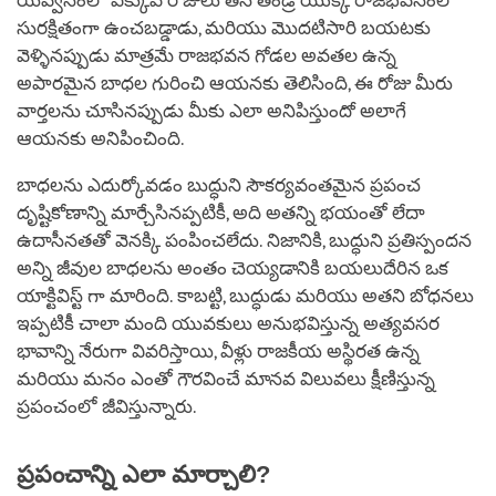
యవ్వనంలో ఎక్కువ రోజులు తన తండ్రి యొక్క రాజభవనంలో
సురక్షితంగా ఉంచబడ్డాడు, మరియు మొదటిసారి బయటకు
వెళ్ళినప్పుడు మాత్రమే రాజభవన గోడల అవతల ఉన్న
అపారమైన బాధల గురించి ఆయనకు తెలిసింది, ఈ రోజు మీరు
వార్తలను చూసినప్పుడు మీకు ఎలా అనిపిస్తుందో అలాగే
ఆయనకు అనిపించింది.
బాధలను ఎదుర్కోవడం బుద్ధుని సౌకర్యవంతమైన ప్రపంచ
దృష్టికోణాన్ని మార్చేసినప్పటికీ, అది అతన్ని భయంతో లేదా
ఉదాసీనతతో వెనక్కి పంపించలేదు. నిజానికి, బుద్ధుని ప్రతిస్పందన
అన్ని జీవుల బాధలను అంతం చెయ్యడానికి బయలుదేరిన ఒక
యాక్టివిస్ట్ గా మారింది. కాబట్టి, బుద్ధుడు మరియు అతని బోధనలు
ఇప్పటికీ చాలా మంది యువకులు అనుభవిస్తున్న అత్యవసర
భావాన్ని నేరుగా వివరిస్తాయి, వీళ్లు రాజకీయ అస్థిరత ఉన్న
మరియు మనం ఎంతో గౌరవించే మానవ విలువలు క్షీణిస్తున్న
ప్రపంచంలో జీవిస్తున్నారు.
ప్రపంచాన్ని ఎలా మార్చాలి?