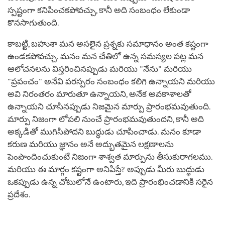
స్పష్టంగా కనిపించకపోవచ్చు, కానీ అది సంబంధం లేకుండా
కొనసాగుతుంది.
కాబట్టి, బహుశా మన అసలైన ప్రశ్నకు సమాధానం అంత కష్టంగా
ఉండకపోవచ్చు. మనం మన చేతిలో ఉన్న సమస్యల పట్ల మన
ఆలోచనలను విస్తరించినప్పుడు మరియు "నేను" మరియు
"ప్రపంచం" అనేవి పరస్పరం సంబంధం కలిగి ఉన్నాయని మరియు
అవి నిరంతరం మారుతూ ఉన్నాయని, అనేక అవకాశాలతో
ఉన్నాయని చూసినప్పుడు నిజమైన మార్పు ప్రారంభమవుతుంది.
మార్పు నిజంగా లోపలి నుంచే ప్రారంభమవుతుందని, కానీ అది
అక్కడితో ముగిసిపోదని బుద్ధుడు చూపించాడు. మనం కూడా
కరుణ మరియు జ్ఞానం అనే అద్భుతమైన లక్షణాలను
పెంపొందించుకుంటే నిజంగా శాశ్వత మార్పును తీసుకురాగలము.
మరియు ఈ మార్గం కష్టంగా అనిపిస్తే? అప్పుడు మీరు బుద్ధుడు
ఒకప్పుడు ఉన్న చోటులోనే ఉంటారు, ఇది ప్రారంభించడానికి సరైన
ప్రదేశం.