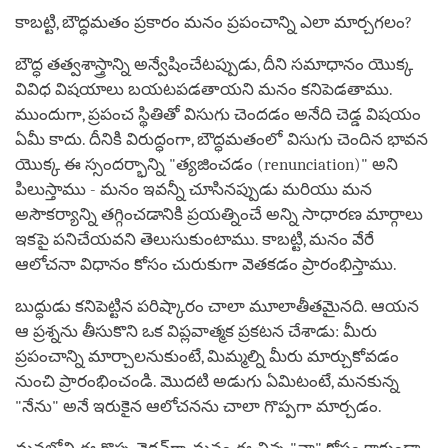
కాబట్టి, బౌద్ధమతం ప్రకారం మనం ప్రపంచాన్ని ఎలా మార్చగలం?
బౌద్ధ తత్వశాస్త్రాన్ని అన్వేషించేటప్పుడు, దీని సమాధానం యొక్క
వివిధ విషయాలు బయటపడతాయని మనం కనిపెడతాము.
ముందుగా, ప్రపంచ స్థితితో విసుగు చెందడం అనేది చెడ్డ విషయం
ఏమీ కాదు. దీనికి విరుద్ధంగా, బౌద్ధమతంలో విసుగు చెందిన భావన
యొక్క ఈ స్సందర్భాన్ని "త్యజించడం (renunciation)" అని
పిలుస్తాము - మనం ఇవన్నీ చూసినప్పుడు మరియు మన
అసౌకర్యాన్ని తగ్గించడానికి ప్రయత్నించే అన్ని సాధారణ మార్గాలు
ఇకపై పనిచేయవని తెలుసుకుంటాము. కాబట్టి, మనం వేరే
ఆలోచనా విధానం కోసం చురుకుగా వెతకడం ప్రారంభిస్తాము.
బుద్ధుడు కనిపెట్టిన పరిష్కారం చాలా మూలాతీతమైనది. ఆయన
ఆ ప్రశ్నను తీసుకొని ఒక విప్లవాత్మక ప్రకటన చేశాడు: మీరు
ప్రపంచాన్ని మార్చాలనుకుంటే, మిమ్మల్ని మీరు మార్చుకోవడం
నుంచి ప్రారంభించండి. మొదటి అడుగు ఏమిటంటే, మనకున్న
"నేను" అనే ఇరుకైన ఆలోచనను చాలా గొప్పగా మార్చడం.