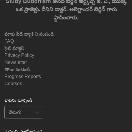
Study Buddhism అనేది బెర్జిన్ ఆర్కైవ్స్ ఇ. వీ., యొక్క
ఒక ప్రాజెక్టు. దీనిని డాక్టర్. అలెగ్జాండర్ బెర్జిన్ గారు
స్థాపించారు.
మాకు ఫీడ్ బ్యాక్ ని పంపండి
FAQ
సైట్ మ్యాప్
Privacy Policy
Newsletter
తాజా కంటెంట్
Progress Reports
Courses
భాషను మార్చండి
మమ్మల్ని ఫాలో అవ్వండి