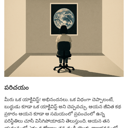
పరిచయం
మీరు ఒక యాక్టివిస్ట్! అభినందనలు. ఒక విధంగా చెప్పాలంటే,
బుద్ధుడు కూడా ఒక యాక్టివిస్ట్ అని చెప్పవచ్చు. ఆయన జీవిత కథ
ప్రకారం ఆయన కూడా ఆ సమయంలో ప్రపంచంలో ఉన్న
పరిస్థితిలు చూసి విసిగిపోయాడని తెలుస్తుంది. ఆయన తన