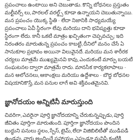
ప్రపంచాలు ఉంటాయి అని చెబుతాడు. కొన్ని బోధనలు ప్రస్తుతం
మల్టీవర్స్ లు, పారలల్ వరల్డ్స్ కూడా ఉన్నాయని చెబుతున్నాయి.
మన ప్రపంచం యొక్క స్థితి - లేదా నిజానికి సాధ్యమయ్యే
ప్రపంచాలు ఏవీ స్థిరంగా లేవు మరియు దాని భవిష్యత్తు కూడా
స్థిరంగా లేదు. కానీ ఒకటి మాత్రం ఖచ్చితంగా చెప్పవచ్చు; ఇది
నిరంతరం మారుతున్న ప్రపంచం కాబట్టి, దీనిలో మనం చేసే ఏ
సానుకూల ప్రభావం అయినా విలువైనదే. మరియు మన శారీరక
చర్యలు మాత్రమే ముఖ్యమైనవి కావు, ఎందుకంటే మార్పు బయటి
సంఘటనల ద్వారా మాత్రమే రాదు. మానసిక కార్యకలాపాలు -
మన ఆలోచనలు, ఆకాంక్షలు మరియు ఉద్దేశాలు - బౌద్ధ బోధనల
విషయానికొస్తే, మన పనుల లాగే అవి శక్తివంతమైనవి.
జ్ఞానోదయం అన్నిటినీ మారుస్తుంది
చివరిగా, ఎవరైనా పూర్తి జ్ఞానోదయాన్ని చేరుకున్నప్పుడు, పూర్తి
జీవితం పూర్తిగా మారుతుంది. పూర్తిగా జ్ఞానోదయం పొందిన
బుద్ధుని పనులు స్థలం, స్పేస్, టైమ్, లేదా విజిబిలిటీతో ముడిపడి
ఉండవు. వారు అందించే సహాయం ఎప్పుడూ మనిషి కంటికి