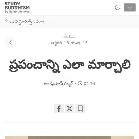
Close
Study
Buddhism
Home
›
ఎసెన్షియల్స్
›
ఎలా...
ఎలా...
ఆర్టికల్ 15 యొక్క 15
ప్రపంచాన్ని ఎలా మార్చాలి
ఆండ్రియాస్ కిల్మన్
04:16
Share
Bookmark
on
facebook