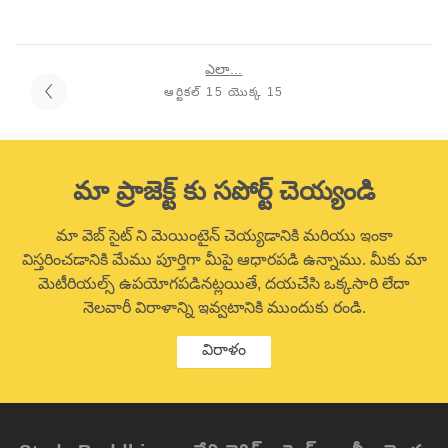
ఎలా...
ఆర్టికల్ 15 యొక్క 15
మా ప్రాజెక్ట్ కు సపోర్ట్ చెయ్యండి
మా వెబ్ సైట్ ని మెయింటైన్ చెయ్యడానికి మరియు ఇంకా
విస్తరించడానికి మేము పూర్తిగా మీపై ఆధారపడి ఉన్నాము. మీకు మా
మెటీరియల్స్ ఉపయోగపడినట్లయితే, దయచేసి ఒక్కసారి లేదా
నెలవారీ విరాళాన్ని ఇవ్వటానికి ముందుకు రండి.
విరాళం