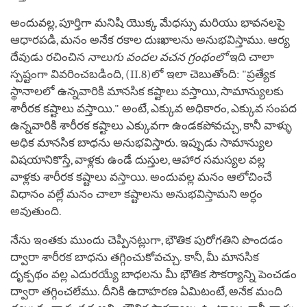
అందువల్ల, పూర్తిగా మనిషి యొక్క మేధస్సు మరియు భావనలపై
ఆధారపడి, మనం అనేక రకాల దుఃఖాలను అనుభవిస్తాము. ఆర్య
దేవుడు రచించిన
నాలుగు వందల వచన గ్రంథంలో
ఇది చాలా
స్పష్టంగా వివరించబడింది, (II.8)లో ఇలా చెబుతోంది: "ప్రత్యేక
స్థానాలలో ఉన్నవారికి మానసిక కష్టాలు వస్తాయి, సామాన్యులకు
శారీరక కష్టాలు వస్తాయి." అంటే, ఎక్కువ అధికారం, ఎక్కువ సంపద
ఉన్నవారికి శారీరక కష్టాలు ఎక్కువగా ఉండకపోవచ్చు, కానీ వాళ్ళు
అధిక మానసిక బాధను అనుభవిస్తారు. ఇప్పుడు సామాన్యుల
విషయానికొస్తే, వాళ్లకు ఉండే దుస్తుల, ఆహార సమస్యల వల్ల
వాళ్లకు శారీరక కష్టాలు వస్తాయి. అందువల్ల మనం ఆలోచించే
విధానం వల్లే మనం చాలా కష్టాలను అనుభవిస్తామని అర్ధం
అవుతుంది.
నేను ఇంతకు ముందు చెప్పినట్లుగా, భౌతిక పురోగతిని పొందడం
ద్వారా శారీరక బాధను తగ్గించుకోవచ్చు. కానీ, మీ మానసిక
దృక్పథం వల్ల ఎదురయ్యే బాధలను మీ భౌతిక సౌకర్యాన్ని పెంచడం
ద్వారా తగ్గించలేము. దీనికి ఉదాహరణ ఏమిటంటే, అనేక మంది