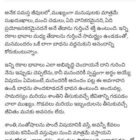
on
facebook
అనేక సమస్త జీవులలో, ముఖ్యంగా మనుషులకు మాత్రమే
సుఖదుఃఖాలు, మంచి చెడులు, ఏది హానికరమైనది, ఏది
ప్రయోజనకరమైనదనే అనే తేడాను గుర్తించే శక్తి ఉంటుంది. ఇన్ని
రకాల భావాల మధ్య తేడాలను గుర్తించే సామర్థ్యం ఉండడంతో,
మనమందరం ఒకే లాగా బాధను వద్దనుకుని ఆనందాన్ని
కోరుకుంటున్నాం.
ఇన్ని రకాల భావాలు ఎలా అభివృద్ధి చెందాయనే దాని గురించి
నేను ఇప్పుడు చెప్పలేను, కానీ మనందరికీ స్పష్టంగా అర్ధం అయ్యే
విషయం ఏమిటంటే, మనందరికీ ఆనందం పట్ల ఈ అవగాహన
ఉండి బాధను పొందకూడదనే భావన ఉంటుంది. అందువల్ల,
సామరస్యం మరియు శాంతిని తీసుకువచ్చే జీవితాన్ని గడపడం
చాలా ముఖ్యం. గొడవలు మరియు ఇబ్బందులను తీసుకువచ్చే
జీవితం మనకు అవసరం లేదు.
శాంతి, సంతోషాలను పొందే విషయానికి వస్తే, అవన్నీ కేవలం
బయట కనిపించే వస్తువుల నుంచి మాత్రమే వస్తాయని