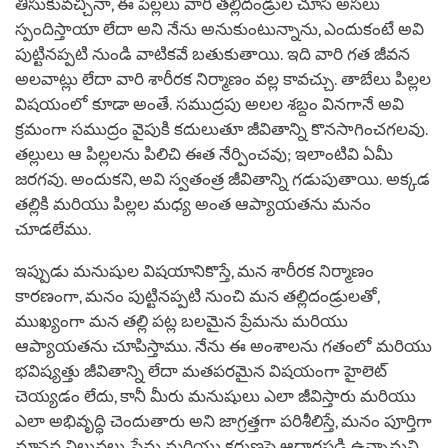
తీసుకువచ్చినా, ఈ పిల్లలు వారి తల్లిదండ్రుల చూసి అసలు
స్పందిస్తాయా లేదా అని నేను అనుకుంటున్నాను, ఎందుకంటే అవి
పుట్టినప్పటి నుండి వాటికవే బతుకుతాయి. ఇది వారి గత జీవన
అలవాట్లు లేదా వారి శారీరక నిర్మాణం వల్ల కావచ్చు. తాబేలు పిల్లల
విషయంలో కూడా అంతే. సముద్రపు అలల శబ్దం వినగానే అవి
క్రమంగా సముద్రం వైపుకి కదులుతూ జీవితాన్ని కొనసాగించగలవు.
తల్లులు ఆ పిల్లలను పిలిచి ఈత నేర్పించవు; ఇలాంటివి ఏమీ
జరగవు. అందుకని, అవి స్వతంత్ర జీవితాన్ని గడుపుతాయి. అక్కడ
తల్లికి మరియు పిల్లల మధ్య అంత ఆప్యాయతను మనం
చూడలేము.
ఇప్పుడు మనుషుల విషయానికొస్తే, మన శారీరక నిర్మాణం
కారణంగా, మనం పుట్టినప్పటి నుంచి మన తల్లిదండ్రులతో,
ముఖ్యంగా మన తల్లి పట్ల బలమైన ప్రేమను మరియు
ఆప్యాయతను చూపిస్తాము. నేను ఈ అంశాలను గతంలో మరియు
భవిష్యత్తు జీవితాన్ని లేదా మతపరమైన విషయంగా హైలెట్
చెయ్యడం లేదు, కానీ మీరు మనుషులు ఎలా జీవిస్తారు మరియు
ఎలా అభివృద్ధి చెందుతారు అని జాగ్రత్తగా పరిశీలిస్తే, మనం పూర్తిగా
మానవ విలువలు, ప్రేమ మరియు కరుణపై ఆధారపడి ఉన్నామని