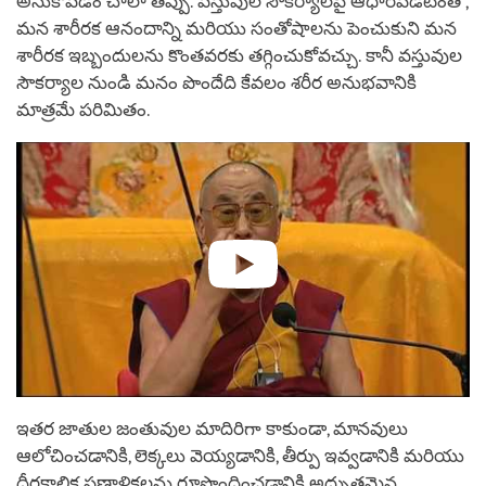
అనుకోవడం చాలా తప్పు. వస్తువుల సౌకర్యాలపై ఆధారపడటంతో,
మన శారీరక ఆనందాన్ని మరియు సంతోషాలను పెంచుకుని మన
శారీరక ఇబ్బందులను కొంతవరకు తగ్గించుకోవచ్చు. కానీ వస్తువుల
సౌకర్యాల నుండి మనం పొందేది కేవలం శరీర అనుభవానికి
మాత్రమే పరిమితం.
ఇతర జాతుల జంతువుల మాదిరిగా కాకుండా, మానవులు
ఆలోచించడానికి, లెక్కలు వెయ్యడానికి, తీర్పు ఇవ్వడానికి మరియు
దీర్ఘకాలిక ప్రణాళికలను రూపొందించడానికి అద్భుతమైన