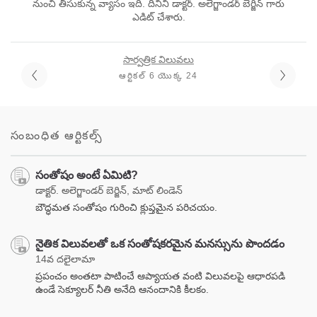
నుంచి తీసుకున్న వ్యాసం ఇది. దీనిని డాక్టర్. అలెగ్జాండర్ బెర్జిన్ గారు
ఎడిట్ చేశారు.
సార్వత్రిక విలువలు
ఆర్టికల్ 6 యొక్క 24
సంబంధిత ఆర్టికల్స్
సంతోషం అంటే ఏమిటి?
డాక్టర్. అలెగ్జాండర్ బెర్జిన్, మాట్ లిండెన్
బౌద్ధమత సంతోషం గురించి క్లుప్తమైన పరిచయం.
నైతిక విలువలతో ఒక సంతోషకరమైన మనస్సును పొందడం
14వ దలైలామా
ప్రపంచం అంతటా పాటించే ఆప్యాయత వంటి విలువలపై ఆధారపడి
ఉండే సెక్యూలర్ నీతి అనేది ఆనందానికి కీలకం.