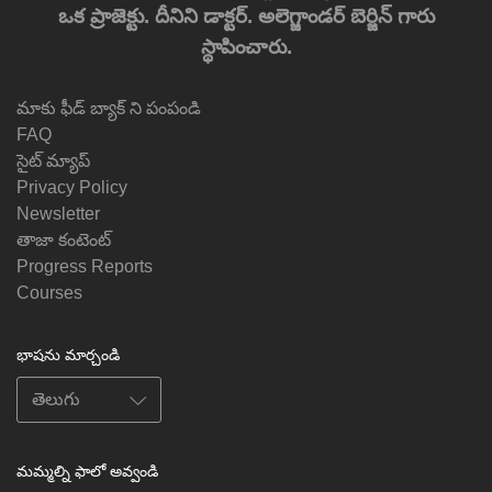
ఒక ప్రాజెక్టు. దీనిని డాక్టర్. అలెగ్జాండర్ బెర్జిన్ గారు
స్థాపించారు.
మాకు ఫీడ్ బ్యాక్ ని పంపండి
FAQ
సైట్ మ్యాప్
Privacy Policy
Newsletter
తాజా కంటెంట్
Progress Reports
Courses
భాషను మార్చండి
మమ్మల్ని ఫాలో అవ్వండి