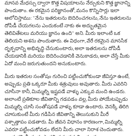
మానవ మేధస్సు ద్వారా కొత్త విషయాలను నేర్చుకుని కొత్త జ్ఞానాన్ని
పొందుతాం. ఈ రకమైన పరిజ్ఞానంతో, మనం కొన్నిసార్లు ఇలా
ఆలోచిస్తాము: "నేను ఇతరులను బెదిరించగలను, నేను ఇతరులను
దోపిడీ చేయగలను ఎందుకంటే నాకు ఈ అద్భుతమైన
తెలివితేటలు మరియు జ్ఞానం ఉంది" అని. మీరు ఇలాంటి ఒక
తెలియని ఆశను పొందుతారు. ఈ విధంగా, వేరే రకమైన మానసిక
దృక్పథాన్ని అభివృద్ధి చేసుకుంటారు, అలా ఇతరులను దోపిడీ
చేయడానికి మరియు బెదిరించడానికి వెనుకాడరు, అలా చేస్తే మీకు
ఏదో మంచి జరుగుతుందని అనుకుంటారు.
మీరు ఇతరుల సంతోషం గురించి పట్టించుకోకుండా జీవిస్తూ ఉంటే,
అప్పుడు ప్రతి ఒక్కరూ మీకు శత్రువులు అవుతారు. మీరు ఎవరిని
చూసినా కానీ, మిమ్మల్ని ఇష్టపడే వాళ్ళు ఎక్కువ మంది ఉండరు.
అలాంటి ప్రతికూల జీవితాన్ని గడపడం వల్ల, మీరు పోయేటప్పుడు
మిమ్మల్ని చూసి సంతోషపడే వాళ్ళు కూడా ఉంటారు. వెనక్కి తిరిగి
చూసుకుంటే మీరు గడిపిన జీవితాన్ని తెలుసుకుని మీరే
పశ్చాత్తాపం పడతారు. మీ జీవన విధానం కారణంగా, మిమ్మల్ని
ఎవరూ పట్టించుకోవడం లేదని మీరు చాలా నిరాశ చెందుతారు.