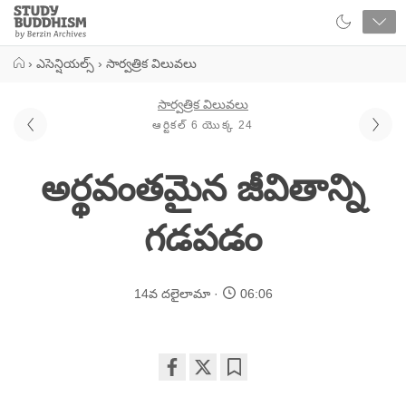
Close
Study
Buddhism
Home
›
ఎసెన్షియల్స్
›
సార్వత్రిక విలువలు
సార్వత్రిక విలువలు
ఆర్టికల్ 6 యొక్క 24
అర్థవంతమైన జీవితాన్ని
గడపడం
14వ దలైలామా
06:06
Share
Bookmark