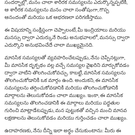
సందర్భాల్లో, మనం చాలా శారీరక సమస్యలను ఎదుర్కొన్నప్పటికీ,
ఆ శారీరక సమస్యలను మనం చాలా సంతోషంగా, గొప్ప
ఆనందంతో మరియు ఒక ఆభరణలా పరిగణిస్తాము.
ఈ విషయాన్ని సంక్షిప్తంగా చెప్పాలంటే, మీ ఇంద్రియాలు మరియు
మనస్సు ద్వారా ఎదుర్కునే రెండు అనుభవాలలో, మనస్సు ద్వారా
ఎదుర్కొని అనుభవించేదే చాలా ముఖ్యమైనది.
మానసిక సమస్యలతో వ్యవహరించేటప్పుడు, నేను చెప్పినట్లుగా,
మీ మానసిక దృక్పథం వల్ల వచ్చే సమస్యల వైఖరిని మార్చుకోవడం
ద్వారా వాటిని తొలగించుకోవచ్చు. కాబట్టి, మానసిక సమస్యలను
తొలగించుకోడానికి ఒక మార్గం ఉంది. అందుకని, ఈ మానసిక
సమస్యలను తగ్గించుకోవడానికి మరియు తొలగించుకోడానికి
మార్గాలను తెలుసుకోవడం చాలా ముఖ్యం. ఇంకా, ఈ మానసిక
సమస్యలను తొలగించడానికి ఈ మార్గాలు మరియు పద్ధతుల
గురించి మాట్లాడేటప్పుడు, మన పుట్టుకతో వచ్చిన మంచి మానవ
లక్షణాలను తెలుసుకోవడం మరియు గుర్తించడం చాలా ముఖ్యం.
ఉదాహరణకు, నేను దీన్ని ఇలా అర్ధం చేసుకుంటాను: మీరు ఈ