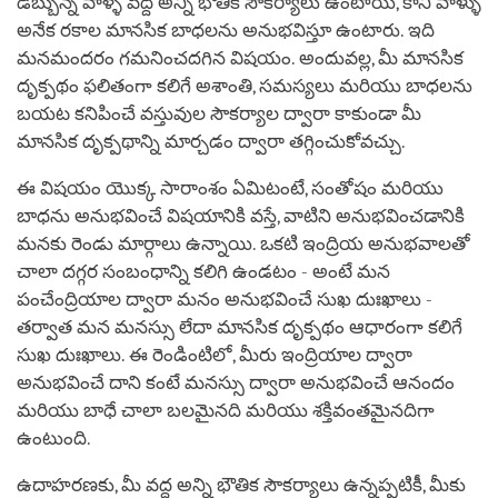
డబ్బున్న వాళ్ళ వద్ద అన్ని భౌతిక సౌకర్యాలు ఉంటాయి, కానీ వాళ్ళు
అనేక రకాల మానసిక బాధలను అనుభవిస్తూ ఉంటారు. ఇది
మనమందరం గమనించదగిన విషయం. అందువల్ల, మీ మానసిక
దృక్పథం ఫలితంగా కలిగే అశాంతి, సమస్యలు మరియు బాధలను
బయట కనిపించే వస్తువుల సౌకర్యాల ద్వారా కాకుండా మీ
మానసిక దృక్పథాన్ని మార్చడం ద్వారా తగ్గించుకోవచ్చు.
ఈ విషయం యొక్క సారాంశం ఏమిటంటే, సంతోషం మరియు
బాధను అనుభవించే విషయానికి వస్తే, వాటిని అనుభవించడానికి
మనకు రెండు మార్గాలు ఉన్నాయి. ఒకటి ఇంద్రియ అనుభవాలతో
చాలా దగ్గర సంబంధాన్ని కలిగి ఉండటం - అంటే మన
పంచేంద్రియాల ద్వారా మనం అనుభవించే సుఖ దుఃఖాలు -
తర్వాత మన మనస్సు లేదా మానసిక దృక్పథం ఆధారంగా కలిగే
సుఖ దుఃఖాలు. ఈ రెండింటిలో, మీరు ఇంద్రియాల ద్వారా
అనుభవించే దాని కంటే మనస్సు ద్వారా అనుభవించే ఆనందం
మరియు బాధే చాలా బలమైనది మరియు శక్తివంతమైనదిగా
ఉంటుంది.
ఉదాహరణకు, మీ వద్ద అన్ని భౌతిక సౌకర్యాలు ఉన్నప్పటికీ, మీకు