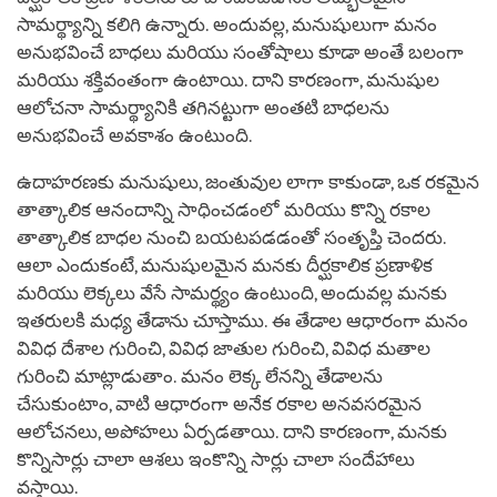
సామర్థ్యాన్ని కలిగి ఉన్నారు. అందువల్ల, మనుషులుగా మనం
అనుభవించే బాధలు మరియు సంతోషాలు కూడా అంతే బలంగా
మరియు శక్తివంతంగా ఉంటాయి. దాని కారణంగా, మనుషుల
ఆలోచనా సామర్థ్యానికి తగినట్టుగా అంతటి బాధలను
అనుభవించే అవకాశం ఉంటుంది.
ఉదాహరణకు మనుషులు, జంతువుల లాగా కాకుండా, ఒక రకమైన
తాత్కాలిక ఆనందాన్ని సాధించడంలో మరియు కొన్ని రకాల
తాత్కాలిక బాధల నుంచి బయటపడడంతో సంతృప్తి చెందరు.
ఆలా ఎందుకంటే, మనుషులమైన మనకు దీర్ఘకాలిక ప్రణాళిక
మరియు లెక్కలు వేసే సామర్థ్యం ఉంటుంది, అందువల్ల మనకు
ఇతరులకి మధ్య తేడాను చూస్తాము. ఈ తేడాల ఆధారంగా మనం
వివిధ దేశాల గురించి, వివిధ జాతుల గురించి, వివిధ మతాల
గురించి మాట్లాడుతాం. మనం లెక్క లేనన్ని తేడాలను
చేసుకుంటాం, వాటి ఆధారంగా అనేక రకాల అనవసరమైన
ఆలోచనలు, అపోహలు ఏర్పడతాయి. దాని కారణంగా, మనకు
కొన్నిసార్లు చాలా ఆశలు ఇంకొన్ని సార్లు చాలా సందేహాలు
వస్తాయి.