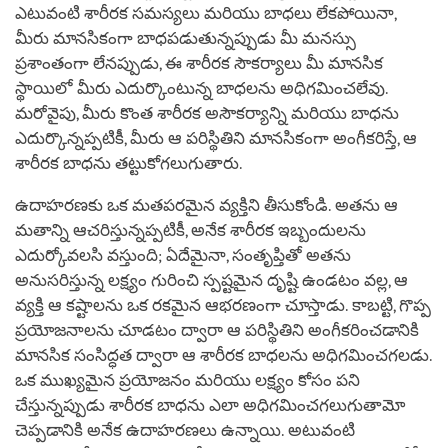
ఎటువంటి శారీరక సమస్యలు మరియు బాధలు లేకపోయినా,
మీరు మానసికంగా బాధపడుతున్నప్పుడు మీ మనస్సు
ప్రశాంతంగా లేనప్పుడు, ఈ శారీరక సౌకర్యాలు మీ మానసిక
స్థాయిలో మీరు ఎదుర్కొంటున్న బాధలను అధిగమించలేవు.
మరోవైపు, మీరు కొంత శారీరక అసౌకర్యాన్ని మరియు బాధను
ఎదుర్కొన్నప్పటికీ, మీరు ఆ పరిస్థితిని మానసికంగా అంగీకరిస్తే, ఆ
శారీరక బాధను తట్టుకోగలుగుతారు.
ఉదాహరణకు ఒక మతపరమైన వ్యక్తిని తీసుకోండి. అతను ఆ
మతాన్ని ఆచరిస్తున్నప్పటికీ, అనేక శారీరక ఇబ్బందులను
ఎదుర్కోవలసి వస్తుంది; ఏదేమైనా, సంతృప్తితో అతను
అనుసరిస్తున్న లక్ష్యం గురించి స్పష్టమైన దృష్టి ఉండటం వల్ల, ఆ
వ్యక్తి ఆ కష్టాలను ఒక రకమైన ఆభరణంగా చూస్తాడు. కాబట్టి, గొప్ప
ప్రయోజనాలను చూడటం ద్వారా ఆ పరిస్థితిని అంగీకరించడానికి
మానసిక సంసిద్ధత ద్వారా ఆ శారీరక బాధలను అధిగమించగలడు.
ఒక ముఖ్యమైన ప్రయోజనం మరియు లక్ష్యం కోసం పని
చేస్తున్నప్పుడు శారీరక బాధను ఎలా అధిగమించగలుగుతామో
చెప్పడానికి అనేక ఉదాహరణలు ఉన్నాయి. అటువంటి