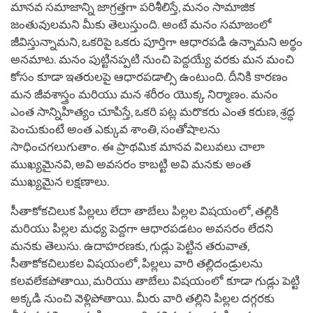
మానవ సమాజాన్ని జాగ్రత్తగా పరిశీలిస్తే, మనం సామాజిక
జంతువులమని మీకు తెలుస్తుంది. అంటే మనం సమాజంలో
జీవిస్తున్నామని, ఒకరిపై ఒకరు పూర్తిగా ఆధారపడి ఉన్నామని అర్థం
అనమాట. మనం పుట్టినప్పటి నుంచి పెద్దయ్యే వరకు మన మంచి
కోసం కూడా ఇతరులపై ఆధారపడాల్సి ఉంటుంది. దీనికి కారణం
మన జీవశాస్త్రం మరియు మన శరీరం యొక్క నిర్మాణం. మనం
ఎంత సాన్నిహిత్యం చూపిస్తే, ఒకరి పట్ల మరొకరు ఎంత కరుణ, శ్రద్ధ
పెంచుకుంటే అంత ఎక్కువ శాంతి, సంతోషాలను
సాధించగలుగుతాం. ఈ ప్రాథమిక మానవ విలువలు చాలా
ముఖ్యమైనవి, అవి అవసరం కాబట్టి అవి మనకు అంత
ముఖ్యమైన లక్షణాలు.
సీతాకోకచిలుక పిల్లలు లేదా తాబేలు పిల్లల విషయంలో, తల్లికి
మరియు పిల్లల మధ్య పెద్దగా ఆధారపడటం అవసరం లేదని
మనకు తెలుసు. ఉదాహరణకు, గుడ్లు పెట్టిన తరువాత,
సీతాకోకచిలుకల విషయంలో, పిల్లలు వారి తల్లిదండ్రులను
కలవలేకపోతాయి, మరియు తాబేలు విషయంలో కూడా గుడ్లు పెట్టి
అక్కడి నుంచి వెళ్లిపోతాయి. మీరు వారి తల్లిని పిల్లల దగ్గరకు