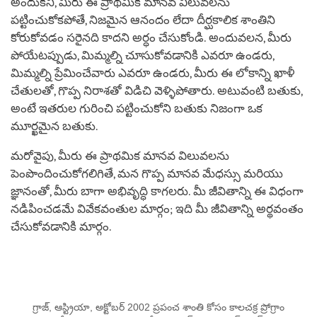
అందుకని, మీరు ఈ ప్రాథమిక మానవ విలువలను
పట్టించుకోకపోతే, నిజమైన ఆనందం లేదా దీర్ఘకాలిక శాంతిని
కోరుకోవడం సరైనది కాదని అర్ధం చేసుకోండి. అందువలన, మీరు
పోయేటప్పుడు, మిమ్మల్ని చూసుకోవడానికి ఎవరూ ఉండరు,
మిమ్మల్ని ప్రేమించేవారు ఎవరూ ఉండరు, మీరు ఈ లోకాన్ని ఖాళీ
చేతులతో, గొప్ప నిరాశతో విడిచి వెళ్ళిపోతారు. అటువంటి బతుకు,
అంటే ఇతరుల గురించి పట్టించుకోని బతుకు నిజంగా ఒక
మూర్ఖమైన బతుకు.
మరోవైపు, మీరు ఈ ప్రాథమిక మానవ విలువలను
పెంపొందించుకోగలిగితే, మన గొప్ప మానవ మేధస్సు మరియు
జ్ఞానంతో, మీరు బాగా అభివృద్ధి కాగలరు. మీ జీవితాన్ని ఈ విధంగా
నడిపించడమే వివేకవంతుల మార్గం; ఇది మీ జీవితాన్ని అర్థవంతం
చేసుకోవడానికి మార్గం.
గ్రాజ్, ఆస్ట్రియా, అక్టోబర్ 2002 ప్రపంచ శాంతి కోసం కాలచక్ర ప్రోగ్రాం