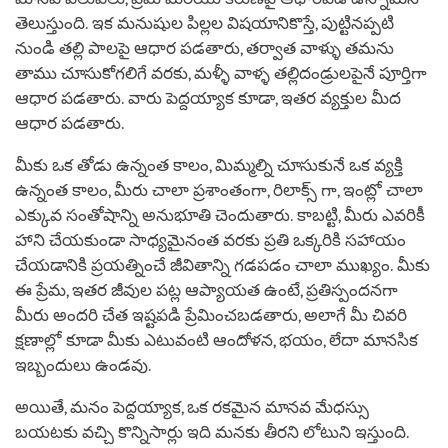
తెలుస్తుంది. ఇక మనుషుల పిల్లల విషయానికొస్తే, పుట్టినప్పటి
నుండి తల్లి పాలపై ఆధార పడతారు, తర్వాత వాళ్ళు తమను
తాము చూసుకోగలిగే వరకు, మళ్ళీ వాళ్ళ తల్లిదండ్రులపైనే పూర్తిగా
ఆధార పడతారు. వారు పెద్దయ్యాక కూడా, ఇతర వ్యక్తుల మీద
ఆధార పడతారు.
మీకు ఒక తోడు ఉన్నంత కాలం, మిమ్మల్ని చూసుకునే ఒక వ్యక్తి
ఉన్నంత కాలం, మీరు చాలా ప్రశాంతంగా, రిలాక్స్ గా, ఇంట్లో చాలా
ఎక్కువ సంతోషాన్ని అనుభూతి చెందుతారు. కాబట్టి, మీరు ఎవరికీ
హాని చేయకుండా సాధ్యమైనంత వరకు ప్రతి ఒక్కరికి సహాయం
చేయడానికి ప్రయత్నించే జీవితాన్ని గడపడం చాలా ముఖ్యం. మీకు
ఈ ప్రేమ, ఇతర జీవుల పట్ల ఆప్యాయత ఉంటే, ప్రతిస్పందనగా
మీరు అందరి చేత ఇష్టపడి ప్రేమించబడతారు, అలాగే మీ చివరి
క్షణాల్లో కూడా మీకు ఎటువంటి ఆందోళన, భయం, లేదా మానసిక
ఇబ్బందులు ఉండవు.
అయితే, మనం పెద్దయ్యాక, ఒక రకమైన మానవ మేధస్సు
బయటకు వచ్చి కొన్నిసార్లు ఇది మనకు తీరని లోటుని ఇస్తుంది.