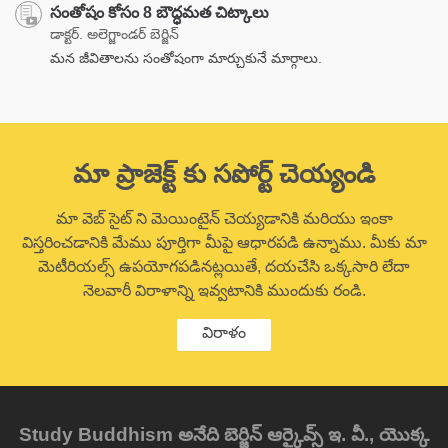
సంతోషం కోసం 8 బౌద్ధమత చిట్కాలు
డాక్టర్. అలెగ్జాండర్ బెర్జిన్
మన జీవితాలను సంతోషంగా మార్చుకునే మార్గాలు.
మా ప్రాజెక్ట్ కు సపోర్ట్ చెయ్యండి
మా వెబ్ సైట్ ని మెయింటైన్ చెయ్యడానికి మరియు ఇంకా
విస్తరించడానికి మేము పూర్తిగా మీపై ఆధారపడి ఉన్నాము. మీకు మా
మెటీరియల్స్ ఉపయోగపడినట్లయితే, దయచేసి ఒక్కసారి లేదా
నెలవారీ విరాళాన్ని ఇవ్వటానికి ముందుకు రండి.
విరాళం
Study Buddhism అనేది బెర్జిన్ ఆర్కైవ్స్ ఇ. వీ., యొక్క