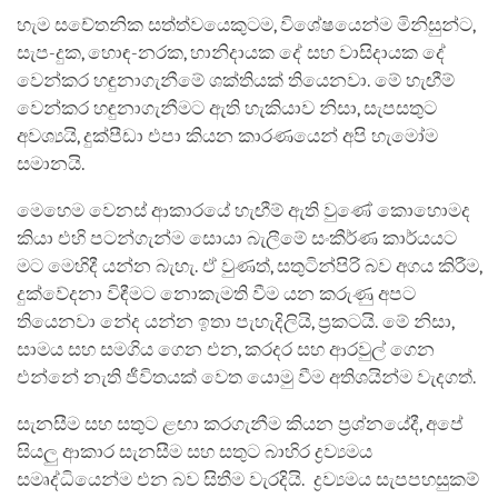
facebook
හැම සචේතනික සත්ත්වයෙකුටම, විශේෂයෙන්ම මිනිසුන්ට,
සැප-දුක, හොඳ-නරක, හානිදායක දේ සහ වාසිදායක දේ
වෙන්කර හඳුනාගැනීමේ ශක්තියක් තියෙනවා. මේ හැඟීම්
වෙන්කර හඳුනාගැනීමට ඇති හැකියාව නිසා, සැපසතුට
අවශ්‍යයි, දුක්පීඩා එපා කියන කාරණයෙන් අපි හැමෝම
සමානයි.
මෙහෙම වෙනස් ආකාරයේ හැඟීම් ඇති වුණේ කොහොමද
කියා එහි පටන්ගැන්ම සොයා බැලීමේ සංකීර්ණ කාර්යයට
මට මෙහිදී යන්න බැහැ. ඒ වුණත්, සතුටින්පිරි බව අගය කිරීම,
දුක්වේදනා විඳීමට නොකැමති වීම යන කරුණු අපට
තියෙනවා නේද යන්න ඉතා පැහැදිලියි, ප්‍රකටයි. මේ නිසා,
සාමය සහ සමගිය ගෙන එන, කරදර සහ ආරවුල් ගෙන
එන්නේ නැති ජීවිතයක් වෙත යොමු වීම අතිශයින්ම වැදගත්.
සැනසීම සහ සතුට ළඟා කරගැනීම කියන ප්‍රශ්නයේදී, අපේ
සියලු ආකාර සැනසීම සහ සතුට බාහිර ද්‍රව්‍යමය
සමෘද්ධියෙන්ම එන බව සිතීම වැරදියි. ද්‍රව්‍යමය සැපපහසුකම්