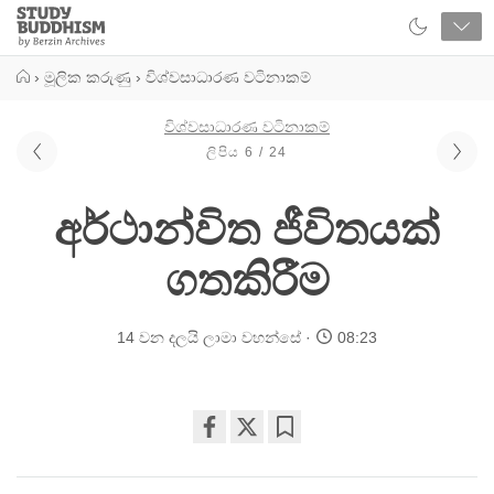
Close
Study
Buddhism
Home
›
මූලික කරුණු
›
විශ්වසාධාරණ වටිනාකම්
විශ්වසාධාරණ වටිනාකම්
ලිපිය 6 / 24
අර්ථාන්විත ජීවිතයක්
ගතකිරීම
14 වන දලයි ලාමා වහන්සේ
08:23
Share
Bookmark
on