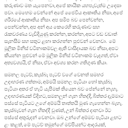
කරුණාව මත යැපෙනවා, අපේ කායික යහපැවැත්ම උදෙසා
පවා. මෙහෙම වෙන්නේ අපේ ජෛවීය ආකෘතිය නිසා, අපේ
ශරීරයේ ආකෘතිය නිසා. අප සමීප බව පෙන්වන්න,
පෙන්වන්න, අප අන් අය කෙරෙහි කරුණාව සහ
රැකවරණය වැඩිදියුණු කරන්න, කරන්න, අපට වඩ වඩාත්
සැනසීම සහ සතුට ළඟා කරගන්න පුළුවන් වෙනවා. මේ
මූලික මිනිස් වටිනාකම්වල ඇති වාසිදායක බව නිසා, අපට
කියන්න පුළුවන් මේ මූලික මිනිස් වටිනාකම් වැදගත්, ඒවා
අත්‍යවශ්‍යයි, ඒ නිසා, ඒවා අවශ්‍ය කරන ගතිගුණ කියා.
සමනල පැටව්, කැස්බෑ පැටව් වගේ වෙනත් සමහර
උදාහරණ ගත්තාම, අම්මයි සමනල පැටියා හෝ කැස්බෑ
පැටියා අතර ඒ හැටි යැපීමක් තියෙන බව පේන්නේ නැහැ.
උදාහරණයක් විදිහට, සමනලුන් ගැන හිතද්දි, බිත්තර දැම්මාට
පස්සේ පැටියට උගේ අම්මයි තාත්තයි මුණ ගැහෙන්න බැහැ.
කැස්බෑවන් ගැන හිතද්දි වුණත්, උන් බිත්තර දානවා ඊට
පස්සේ අතුරුදන් වෙනවා. ඔබ උන්ගේ අම්මව පැටියා ළඟට
ළං කළත්, මේ පැටව් තමුන්ගේ මව්පියන්ට ආදරයක්,