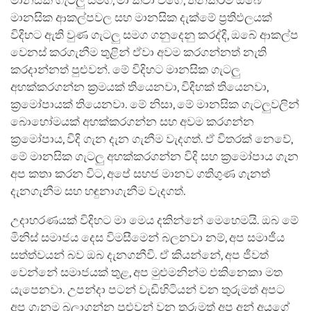
මානසික ගැටලු සමග, මා කීවා වගේ, තනිකරම ඔබේ
මානසික ආකල්පවල සහ මානසික දැක්මේ ප්‍රතිඵලයක්
විදිහට ඇති වුණ ගැටලු සමග ගනුදෙනු කරද්දි, ඔබේ ආකල්ප
වෙනස් කරගැනීම තුළින් ඒවා අවම කරගන්නත් නැති
කරදාන්නත් පුළුවන්. මේ විදිහට මානසික ගැටලු
අහක්කරගන්න ක්‍රමයක් තියෙනවා, විදිහක් තියෙනවා,
ක්‍රමෝපායක් තියෙනවා. මේ නිසා, මේ මානසික ගැටලුවලින්
බොහෝමයක් අහක්කරගන්න සහ අවම කරගන්න
ක්‍රමෝපාය, විදි ගැන දැන ගැනීම වැදගත්. ඒ විතරක් නෙවේ,
මේ මානසික ගැටලු අහක්කරගන්න විදි සහ ක්‍රමෝපාය ගැන
අප කතා කරන විට, අපේ සහජ මානව ගතිගුණ ගැනත්
දැනගැනීම සහ හඳුනාගැනීම වැදගත්.
උදාහරණයක් විදිහට මා මෙය දකින්නේ මෙහෙමයි. ඔබ මේ
මිනිස් සමාජය දෙස විමසීමෙන් බලනවා නම්, අප සමාජීය
සත්ත්වයන් බව ඔබ දැනගනීවි. ඒ කියන්නේ, අප ජීවත්
වෙන්නේ සමාජයක් තුළ, අප මුළුමනින්ම එකිනෙකා මත
යැපෙනවා. උපන්දා පටන් වැඩිහිටියන් වන තුරුමත් අපට
අප ගැනම බලාගන්න පුළුවන් වන තුරුමත් අප අන් අයගේ