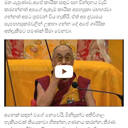
මත යැපුණාම, අපේ කායික සතුට සහ වින්දනය වැඩි
කරගන්නත් අපගේ ඇතැම් කායික අපහසුතා මඟහරවා
ගන්නත් අපට පුළුවන් විය හැකියි. ඒත් අප ද්‍රව්‍යමය
සැපපහසුකම්වලින් උකහා ගන්න දේ අපේ ශාරීරික
අත්දැකීමට පමණක් සීමා වෙනවා.
අනෙක් සතුන් වගේ නෙවෙයි, මිනිසුන්ට අතිවිශාල
හැකියාවක් තියෙනවා හිතන්න, ගණනය කරන්න, තීරණ