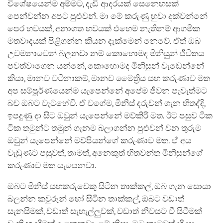
විශේෂයෙන්ම අම්මට, දැඩි ආදරයක් සෙනෙහසක්
පෙන්වන්න අපට පුළුවන්. මා මේ කරුණු හුවා දක්වන්නේ
පෙර භවයක්, අනාගත භවයක් එහෙම නැතිනම් ආගමික
මතවාදයක් පිළිගන්න කියන දැක්මෙන් නෙවේ. ඒත් ඔබ
උවමනාවෙන් බලනවා නම් කොහොමද මිනිසුන් ජීවිතය
පවත්වාගෙන යන්නේ, කොහොමද මිනිසුන් වැඩෙන්නේ
කියා, මානව වටිනාකම්, මානව මෛත්‍රිය සහ කරුණාව මත
අප සම්පූර්ණයෙන්ම යැපෙන්නේ අපේම ජීවන පැවැත්මට
බව ඔබට වැටහේවි. ඒ වගේම, මිනිස් දරුවන් ගැන හිතද්දි,
ඉපදුණු දා සිට ඔවුන් යැපෙන්නේ මව්කිරි මත. ඊට පසුව ටික
ටික තමුන්ට තමුන් ගැනම බලාගන්න පුළුවන් වන තුරුම
ඔවුන් යැපෙන්නේ මව්පියන්ගේ කරුණාව මත. ඒ අය
වැඩුණට පසුවත්, තාමත්, අනෙකුත් හිතවන්ත මිනිසුන්ගේ
කරුණාව මත යැපෙනවා.
ඔබට මිනිස් සහකරුවෙකු සිටින තාක්කල්, ඔබ ගැන සොයා
බලන්න කවුරුන් හෝ සිටින තාක්කල්, ඔබට වඩාත්
සැනසීමක්, වඩාත් සැහැල්ලුවක්, වඩාත් නිවසට වී සිටීමක්