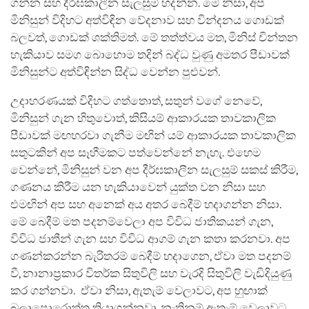
ගන්න සහ දීර්ඝකාලීන සැලසුම් හදන්න. මේ නිසා, අප
මිනිසුන් විදිහට අත්විඳින වේදනාව සහ වින්දනය ගොඩක්
බලවත්, ගොඩක් ශක්තිමත්. මේ තත්ත්වය මත, මිනිස් චින්තන
හැකියාව සමග බොහොම තදින් බද්ධ වුණු අමතර පීඩාවක්
මිනිසුන්ට අත්විඳින්න සිද්ධ වෙන්න පුළුවන්.
උදාහරණයක් විදිහට ගත්තොත්, සතුන් වගේ නෙවේ,
මිනිසුන් ගැන හිතුවොත්, කිසියම් ආකාරයක තාවකාලික
පීඩාවක් මඟහරවා ගැනීම මඟින් යම් ආකාරයක තාවකාලික
සතුටකින් අප සෑහීමකට පත්වෙන්නේ නැහැ. එහෙම
වෙන්නේ, මිනිසුන් වන අප දීර්ඝකාලීන සැලසුම් සකස් කිරීම,
ගණනය කිරීම යන හැකියාවෙන් යුක්ත වන නිසා සහ
එමඟින් අප සහ අනෙක් අය අතර බෙදීම් හදාගන්න නිසා.
මේ බෙදීම් මත පදනම්වෙලා අප විවිධ ජාතිකයන් ගැන,
විවිධ ජාතීන් ගැන සහ විවිධ ආගම් ගැන කතා කරනවා. අප
ගණන්කරන්න බැරිතරම් බෙදීම් හදාගෙන, ඒවා මත පදනම්
වී, නානාප්‍රකාර විතර්ක සිතුවිලි සහ වැරදි සිතුවිලි වැඩිදියුණු
කර ගන්නවා. ඒවා නිසා, ඇතැම් වෙලාවට, අප හුඟාක්
බලාපොරොත්තු තියාගන්නවා, නැතිනම් ඇතැම් වෙලාවට,