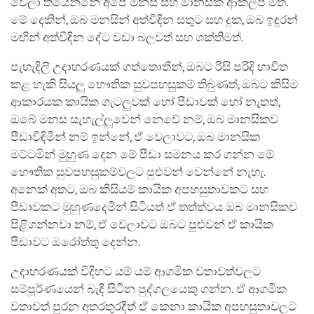
වෙලා තියෙන්නේ අපේ මනස සහ මානසික ආකල්ප මත.
මේ දෙකින්, ඔබ මනසින් අත්විඳින සතුට සහ දුක, ඔබ ඉඳුරන්
මඟින් අත්විඳින දේට වඩා බලවත් සහ ශක්තිමත්.
පැහැදිලි උදාහරණයක් ගත්තොතින්, ඔබට රිසි පරිදි භාවිත
කළ හැකි සියලු භෞතික සුවපහසුකම් තිබුණත්, ඔබට කිසිම
ආකාරයක කායික ගැටලුවක් හෝ පීඩාවක් හෝ නැතත්,
ඔබේ මනස සැහැල්ලුවෙන් නෙවේ නම්, ඔබ මානසිකව
පීඩාවිඳිමින් නම් ඉන්නේ, ඒ වෙලාවට, ඔබ මානසික
මට්ටමින් මුහුණ දෙන මේ පීඩා සමනය කර ගන්න මේ
භෞතික සුවපහසුකම්වලට පුළුවන් වෙන්නේ නැහැ.
අනෙක් අතට, ඔබ කිසියම් කායික අපහසුතාවකට සහ
පීඩාවකට මුහුණදෙමින් සිටියත් ඒ තත්ත්වය ඔබ මානසිකව
පිළිගන්නවා නම්, ඒ වෙලාවට ඔබට පුළුවන් ඒ කායික
පීඩාවට ඔරෝත්තු දෙන්න.
උදාහරණයක් විදිහට යම් යම් ආගමික වතාවත්වලට
සම්පූර්ණයෙන් බැඳී සිටින පුද්ගලයෙකු ගන්න. ඒ ආගමික
වතාවත් පුරන අතරතුරදීත් ඒ කෙනා කායික අපහසුතාවලට