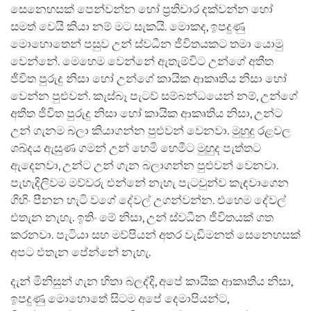
සෙනෙහසක් පෙන්වන්න හෝ ප්‍රතිචාර දක්වන්න හෝ
සමත් වෙයි කියා නම් මට සැකයි. මොකද, ඉපදුණු
මොහොතෙන් පසුව උන් ස්වධීන ජීවිතයකට තමා යොමු
වෙන්නේ. මෙහෙම වෙන්නේ ඇතැම්විට උන්ගේ අතීත
ජීවිත පුරුදු නිසා හෝ උන්ගේ කායික ආකෘතිය නිසා හෝ
වෙන්න පුළුවන්. කැස්බෑ පැටව් සම්බන්ධයෙන් නම්, උන්ගේ
අතීත ජීවිත පුරුදු නිසා හෝ කායික ආකෘතිය නිසා, උන්ට
උන් ගැනම බලා කියාගන්න පුළුවන් වෙනවා. මුහුදු රළවල
ශබ්දය ඇසුණ ගමන් උන් හෙමි හෙමීට මුහුද පැත්තට
ඇදෙනවා, උන්ට උන් ගැන බලාගන්න පුළුවන් වෙනවා.
පැහැදිලිවම මව්වරු එන්නේ නැහැ පැටවුන්ව කැඳවාගෙන
ගිහිං පීනන හැටි වගේ දේවල් උගන්වන්න. එහෙම දේවල්
එතැන නැහැ. ඉතිං මේ නිසා, උන් ස්වධීන ජීවිතයක් ගත
කරනවා. පැටියා සහ මව්පියන් අතර වැඩිමනත් සෙනෙහසක්
අපට එතැන පේන්නේ නැහැ.
දැන් මිනිසුන් ගැන හිතා බලද්දි, අපේ කායික ආකෘතිය නිසා,
ඉපදුණු මොහොතේ සිටම අපේ දෙමාපියන්ට,