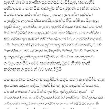
වුණත්, ඔබේ භෞතික සුවපහසුව වැඩිදියුණු කරගැනීම
මඟින්, ඔබේ මානසික ආකල්ප නිසා මුහුණ දෙන්න වෙන
පීඩාව අවම කරගන්න බැහැ. අපට දැකගන්න පුළුවන්
පැහැදිලිම උදාහරණය තමයි, තමුන්ට රිසි පරිදි භාවිත කළ
හැකි සියලු භෞතික සැපපහසුකම් තියෙන හුඟාක් ධනවත්
මිනිසුන් වුවත් නානාප්‍රකාර මානසික පීඩා දිගටම අත්විඳින
බව. මේක අප කාටත් නිරීක්ෂණය කරන්න පුළුවන් දෙයක්.
මේ නිසා, බාහිර ද්‍රව්‍යමය සුවපහසුකම් මඟින් නෙවේ, ඔබේ
මානසික දැක්ම වෙනස් කරගැනීම මඟින්, ඔබේ මානසික
ආකල්පවල ප්‍රතිඵලයක් විදිහට ඇති වෙන අපහසුතාව,
ගැටලු, සහ පීඩා අවම කරගන්නත්, මුළුමනින්ම නැති
කරගන්නත් පුළුවන් බව පැහැදිලියි.
මේ කාරණය සාරාංශ කළෝතින්, සතුට සහ දුක අත්විඳීම ගැන
අප කතා කරන දේවල් අත්විඳින්න ක්‍රම දෙකක් තියෙනවා.
එකක් බොහෝ සෙයින්ම ඉන්ද්‍රීය අත්දැකීමට අයත් - ඒ
කියන්නේ, අප පංචේන්ද්‍රියයන් මඟින් අත්විඳින වින්දනය සහ
වේදනාව. සතුට සහ දුක අත්විඳින අනෙක් මට්ටම පදනම්