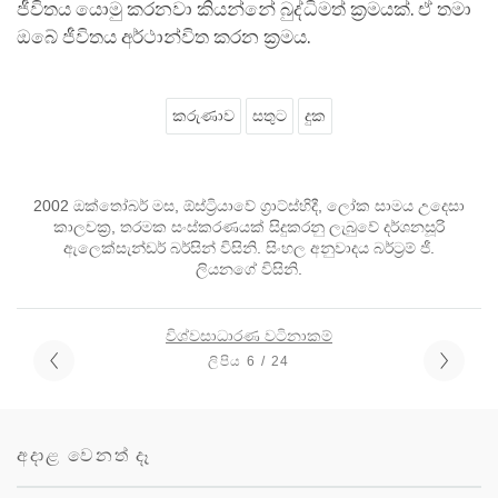
ජීවිතය යොමු කරනවා කියන්නේ බුද්ධිමත් ක්‍රමයක්. ඒ තමා
ඔබේ ජීවිතය අර්ථාන්විත කරන ක්‍රමය.
කරුණාව
සතුට
දුක
2002 ඔක්තෝබර් මස, ඕස්ට්‍රියාවේ ග්‍රාට්ස්හිදී, ලෝක සාමය උදෙසා
කාලචක්‍ර, තරමක සංස්කරණයක් සිදුකරනු ලැබුවේ දර්ශනසූරි
ඇලෙක්සැන්ඩර් බර්සින් විසිනි. සිංහල අනුවාදය බර්ට්‍රම් ජී.
ලියනගේ විසිනි.
විශ්වසාධාරණ වටිනාකම්
ලිපිය 6 / 24
අදාළ වෙනත් දෑ