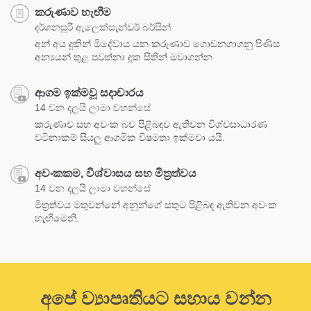
කරුණාව හැඟීම
දර්ශනසූරී ඇලෙක්සැන්ඩර් බර්සින්
අන් අය දුකින් මිදේවාය යන කරුණාව ගොඩනගාගනු පිණිස
අන්‍යයන් තුළ පවත්නා දුක සිතින් මවාගන්න
ආගම ඉක්මවූ සදාචාරය
14 වන දලයි ලාමා වහන්සේ
කරුණාව සහ අවංක බව පිළිබඳව ඇතිවන විශ්වසාධාරණ
වටිනාකම් සියලු ආගමික විෂමතා ඉක්මවා යයි.
අවංකකම, විශ්වාසය සහ මිත්‍රත්වය
14 වන දලයි ලාමා වහන්සේ
මිත්‍රත්වය මතුවන්නේ අනුන්ගේ සතුට පිළිබඳ ඇතිවන අවංක
හැඟීමෙනි.
අපේ ව්‍යාපෘතියට සහාය වන්න