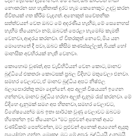
වැනි හැඟීමක් දැනෙනවා. මේ නිසා, ඔබ කාටවත් හිංසා
නොකරන සහ හැකිතාක් දුරට හැම කෙනෙකුට උදවු කරන
ජීවිතයක් ගත කිරීම වැදගත්. අනෙකුත් සචේතනික
සත්ත්වයන් වෙත ඔබට මේ අදරණීය හැඟීම, මේ සෙනෙහස්
හැඟීම තියෙනවා නම්, ඔබටත් පෙරළා හැමෝම කැමති
වෙනවා, ආදරය කරනවා. ඒ විතරකුත් නෙවේ, මිය යන
මොහොතේ දී පවා, ඔබට කිසිම කණස්සල්ලක්, බියක් හෝ
මානසික අවහිරයක් නැති වෙනවා.
කොහොම වුණත්, අප වැඩිහිටියන් වෙන කොට, මානව
බුද්ධියේ එකතරා කොටසක් ප්‍රබල විදිහට මතුවෙලා එනවා.
සමහර වෙලාවට, ඒ මානව බුද්ධිය අපට නිෂ්ඵල
බලාපොරත්තු තමා දෙන්නේ. අප අලුත් විෂයයන් ඉගෙන
ගන්නවා, මානව බුද්ධිය හරහා අලුත් දැනුම රැස් කරනවා. මේ
විදිහෙ දැනුමක් සමග අප හිතනවා, සමහර වෙලාවට,
විශේෂයෙන්ම ඔබ ඉතා සාර්ථක වුණු වෙලාවට ඔබටම
හිතෙන්න ඉඩ තියෙනවා “මට පුළුවන් අනෙක් අයට
චණ්ඩිකම් පෙන්වන්න, මට පුළුවන් අනෙක් අයගෙන් අයුතු
ප්‍රයෝජන ගන්න. මොකද, මට මේ අපූරු බුද්ධියයි, දැනුමයි