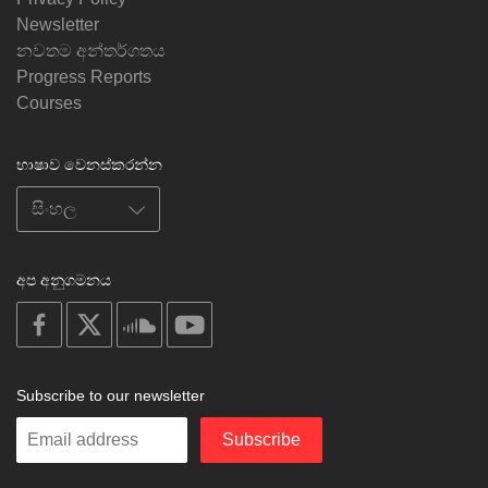
Newsletter
නවතම අන්තර්ගතය
Progress Reports
Courses
භාෂාව වෙනස්කරන්න
අප අනුගමනය
on
on
on
on
facebook
X
soundcloud
youtube
Subscribe to our newsletter
Enter
Subscribe
your
email