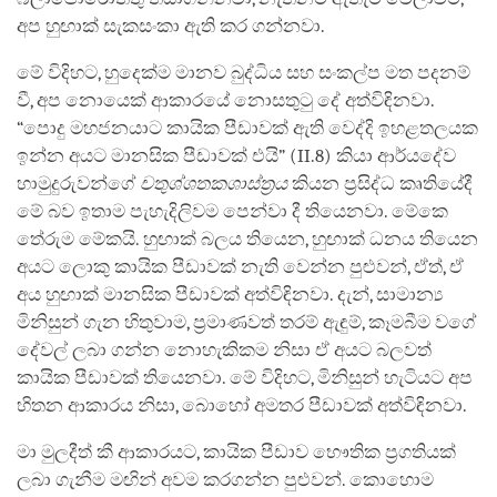
අප හුඟාක් සැකසංකා ඇති කර ගන්නවා.
මේ විදිහට, හුදෙක්ම මානව බුද්ධිය සහ සංකල්ප මත පදනම්
වී, අප නොයෙක් ආකාරයේ නොසතුටු දේ අත්විඳිනවා.
“පොදු මහජනයාට කායික පීඩාවක් ඇති වෙද්දි ඉහළතලයක
ඉන්න අයට මානසික පීඩාවක් එයි” (II.8) කියා ආර්යදේව
හාමුදුරුවන්ගේ
චතුශ්ශතකශාස්ත්‍රය
කියන ප්‍රසිද්ධ කෘතියේදී
මේ බව ඉතාම පැහැදිලිවම පෙන්වා දී තියෙනවා. මේකෙ
තේරුම මේකයි. හුඟාක් බලය තියෙන, හුඟාක් ධනය තියෙන
අයට ලොකු කායික පීඩාවක් නැති වෙන්න පුළුවන්, ඒත්, ඒ
අය හුඟාක් මානසික පීඩාවක් අත්විඳිනවා. දැන්, සාමාන්‍ය
මිනිසුන් ගැන හිතුවාම, ප්‍රමාණවත් තරම් ඇඳුම්, කෑමබීම වගේ
දේවල් ලබා ගන්න නොහැකිකම නිසා ඒ අයට බලවත්
කායික පීඩාවක් තියෙනවා. මේ විදිහට, මිනිසුන් හැටියට අප
හිතන ආකාරය නිසා, බොහෝ අමතර පීඩාවක් අත්විඳිනවා.
මා මුලදීත් කී ආකාරයට, කායික පීඩාව භෞතික ප්‍රගතියක්
ලබා ගැනීම මඟින් අවම කරගන්න පුළුවන්. කොහොම