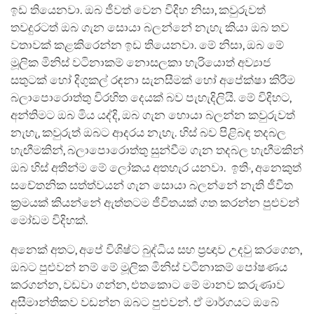
ඉඩ තියෙනවා. ඔබ ජීවත් වෙන විදිහ නිසා, කවුරුවත්
තවදුරටත් ඔබ ගැන සොයා බලන්නේ නැහැ කියා ඔබ තව
වතාවක් කළකිරෙන්න ඉඩ තියෙනවා. මේ නිසා, ඔබ මේ
මූලික මිනිස් වටිනාකම් නොසලකා හැරියොත් අව්‍යාජ
සතුටක් හෝ දිගුකල් රඳනා සැනසීමක් හෝ අපේක්ෂා කිරීම
බලාපොරොත්තු විරහිත දෙයක් බව පැහැදිලියි. මේ විදිහට,
අන්තිමට ඔබ මිය යද්දි, ඔබ ගැන හොයා බලන්න කවුරුවත්
නැහැ, කවුරුත් ඔබට ආදරය නැහැ. හිස් බව පිළිබඳ තදබල
හැඟීමකින්, බලාපොරොත්තු සුන්වීම ගැන තදබල හැඟීමකින්
ඔබ හිස් අතින්ම මේ ලෝකය අතහැර යනවා. ඉතිං, අනෙකුත්
සචේතනික සත්ත්වයන් ගැන සොයා බලන්නේ නැති ජීවිත
ක්‍රමයක් කියන්නේ ඇත්තටම ජීවිතයක් ගත කරන්න පුළුවන්
මෝඩම විදිහක්.
අනෙක් අතට, අපේ විශිෂ්ට බුද්ධිය සහ ප්‍රඥාව උදවු කරගෙන,
ඔබට පුළුවන් නම් මේ මූලික මිනිස් වටිනාකම් පෝෂණය
කරගන්න, වඩවා ගන්න, එතකොට මේ මානව කරුණාව
අසීමාන්තිකව වඩන්න ඔබට පුළුවන්. ඒ මාර්ගයට ඔබේ