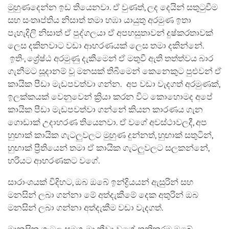
මුහුණදෙන්න ඉඩ තියෙනවා. ඒ වුණත්, ලද දෙයින් සතුටුවීම
සහ සංතෘප්තිය නිසාත් තමා හඹා යායුතු අරමුණ ඉතා
පැහැදිලි නිසාත් ඒ පුද්ගලයා ඒ අපහසුතාවන් දුෂ්කරතාවක්
ලෙස දකිනවාට වඩා ආභරණයක් ලෙස තමා දකින්නේ.
ඉතිං, ශ්‍රේෂ්ඨ අරමුණු දැකීමෙන් ඒ මතුවී ඇති තත්ත්වය බාර
ගැනීමට සූදානම් වූ මනසක් තිබීමෙන් කෙනෙකුට පුළුවන් ඒ
කායික පීඩා මැඩපවත්වා ගන්න. අප වඩා වැදගත් අරමුණක්,
ඉලක්කයක් වෙනුවෙන් ක්‍රියා කරන විට කොහොමද අපේ
කායික පීඩා මැඩපවත්වා ගන්නේ කියන කාරණය ගැන
ගොඩාක් උදාහරණ තියෙනවා. ඒ වගේ අවස්ථාවලදී, අප
හුඟාක් කායික ගැටලුවලට මුහුණ දුන්නත්, හුඟාක් සතුටින්,
හුඟාක් ප්‍රීතියෙන් තමා ඒ කායික ගැටලුවලට සලකන්නේ,
හරියට ආභරණකට වගේ.
සාරාංශයක් විදිහට, ඔබ ඔබේ ඉන්ද්‍රියයන් ඇසුරින් සහ
මනසින් ලබා ගන්නා මේ අත්දැකීමේ දෙක අතුරින් ඔබ
මනසින් ලබා ගන්නා අත්දැකීම වඩා වැදගත්.