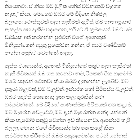
තියෙනවා. ඒ නිසා මට මූලික මිනිස් වටිනාකම් වැදගත්
නැහැ” කියා. මෙහෙම ඔබට මේ විදිහෙ නිෂ්ඵල
බලාපොරොත්තුවක් ගැන හැඟීමක් ඇවිත්, ඔබ නානාප්‍රකාර
ආකල්ප සහ දැකීම් හදාගෙන, හරියට ඒ ක්‍රමයෙන් ඔබට යම්
වාසියක් අත් කරගන්න පුළුවන් වගේ, අනෙකුත්
මිනිසුන්ගෙන් අයුතු ප්‍රයෝජන ගන්න, ඒ අයට චණ්ඩිකම්
පාන්න පසුබට වෙන්නේ නැහැ.
ඇත්ත වශයෙන්ම, අනෙක් මිනිසුන්ගේ සතුට ගැන තැකීමක්
නැති ජීවිතයක් ඔබ ගත කරනවා නම්, ටිකෙන් ටික හැමෝම
ඔබේ සතුරන් වෙනවා කියා ඔබට දැනගන්න ලැබේවි. ඔබ
දකුණ බැලුවත්, වම බැලුවත්, ඉස්සරහ හෝ පිටිපස්ස බැලුවත්,
ඔබට කැමති කෙනෙකු ඉතා කලාතුරකින් තමා
හමුවෙන්නේ. මේ විදිහේ ඍණාත්මක ජීවිතයක් ගත කළාම,
ඔබ මැරෙන වෙලාවට, ඔබ දැන් මැරෙන්න නේද යන්නේ
කියා හැමෝම සතුටු වෙන්න ඉඩ තියෙනවා. ආපස්සට හැරී
බලලා, මොන වගේ ජීවිතයක්ද ඔබ ගත කළේ කියා
ආවර්ජනය කිරීමෙන් ඔබම පසුතැවෙන්න පටන් ගන්නත්