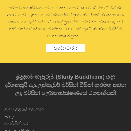
මෙම ව්‍යාපෘතිය පවත්වාගෙන යාමට සහ වැඩි දියුණු කිරීමට
අපට ඇති හැකියාව මුළුමනින්ම රඳා පවතින්නේ ඔබේ සහාය
මතය. අප ඉදිරිපත් කරන දේ ප්‍රයෝජනවත් බව ඔබට හැඟේ
නම් එක් වරක් හෝ මාසිකව හෝ යම් පුණ්‍යාධාරයක් කිරීම
ගැන හිතා බලන්න.
පුණ්‍යාධාරය
බුදුදහම හැදෑරුම (Study Buddhism) යනු
දර්ශනසූරී ඇලෙක්සැඩර් බර්සින් විසින් ආරම්භ කරන
ලද බර්සින් ලේඛනාරක්ෂණයේ ව්‍යාපෘතියකි
අපට අදහස් එවන්න
FAQ
අඩවිසිතියම
Privacy Policy