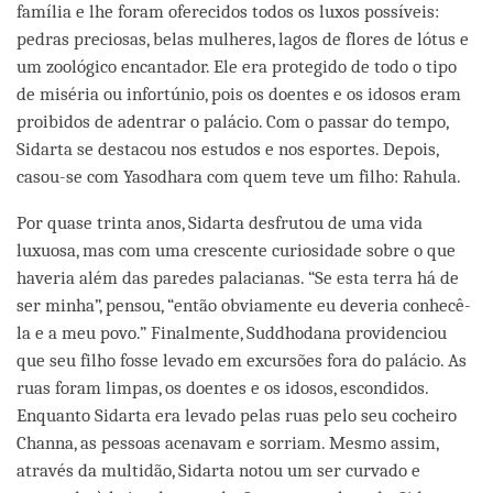
família e lhe foram oferecidos todos os luxos possíveis:
pedras preciosas, belas mulheres, lagos de flores de lótus e
um zoológico encantador. Ele era protegido de todo o tipo
de miséria ou infortúnio, pois os doentes e os idosos eram
proibidos de adentrar o palácio. Com o passar do tempo,
Sidarta se destacou nos estudos e nos esportes. Depois,
casou-se com Yasodhara com quem teve um filho: Rahula.
Por quase trinta anos, Sidarta desfrutou de uma vida
luxuosa, mas com uma crescente curiosidade sobre o que
haveria além das paredes palacianas. “Se esta terra há de
ser minha”, pensou, “então obviamente eu deveria conhecê-
la e a meu povo.” Finalmente, Suddhodana providenciou
que seu filho fosse levado em excursões fora do palácio. As
ruas foram limpas, os doentes e os idosos, escondidos.
Enquanto Sidarta era levado pelas ruas pelo seu cocheiro
Channa, as pessoas acenavam e sorriam. Mesmo assim,
através da multidão, Sidarta notou um ser curvado e