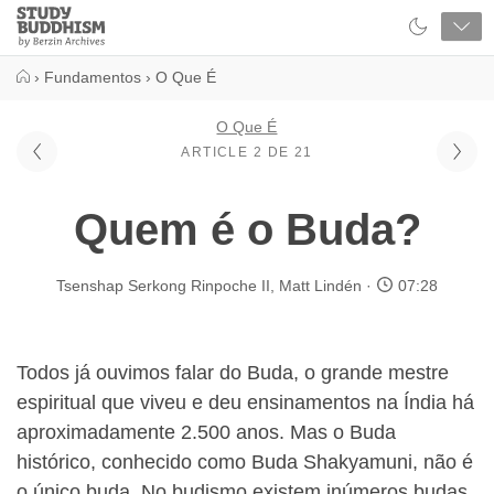
Close
Study
Buddhism
Home
›
Fundamentos
›
O Que É
O Que É
ARTICLE 2 DE 21
Quem é o Buda?
Tsenshap Serkong Rinpoche II
,
Matt Lindén
07:28
Todos já ouvimos falar do Buda, o grande mestre
espiritual que viveu e deu ensinamentos na Índia há
aproximadamente 2.500 anos. Mas o Buda
histórico, conhecido como Buda Shakyamuni, não é
o único buda. No budismo existem inúmeros budas