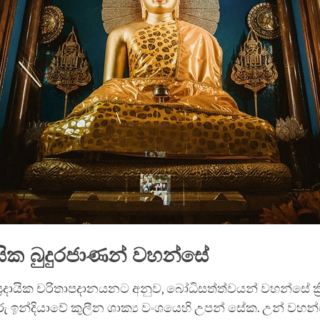
ික බුදුරජාණන් වහන්සේ
රදායික චරිතාපදානයනට අනුව, බෝධිසත්ත්වයන් වහන්සේ ක්‍රි
ු ඉන්දියාවේ කුලීන ශාක්‍ය වංශයෙහි උපන් සේක. උන් වහන්ස