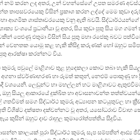
 නම් කරන ලද අතර, උන් වහන්සේගේ උපත සමරණ අවස්ථා
ාවන්ත තාපසවරයෙකු විසින් ප්‍රකාශ කරන ලද්දේ මෙම කුඩා දර
ා ආගමික ශාස්තෘවරයෙකු වනු ඇති බවයි. සිද්ධාර්ථයන්ගේ
ශාක්‍ය වංශයේ ප්‍රධානියා වූ අතර, සිය කුඩා පුතු සිය මග ගමන
ින් පෙළුණු එතුමා විසින් සිය පුතු මහා රජෙකු බවට පත්වී
ෙන් වෙනතක යොමු කළ හැකි කිසිදු කරුණක් හෝ ඔහුට ස
ුතු ආරක්ෂා කරන්නට විය.
ර්ථ කුමරු පවුලේ මාළිගාව තුළ හුදෙකලා කොට තබා හැකි සියල
 අගනා ස්වර්ණාභරණ හා රූමත් කතුන්, නෙළුම් පොකුණු හා ප
ී වශයෙනි. ලෙඩුන්ට හා මහල්ලන් හට මාළිගාවට ඇතුළුවී
 ඔහු සියලු ආකාරයේ දුක්ඛිත හා අවාසනාවන්ත තත්ත්වයන්
 ගතවීමත් සමග සිද්ධාර්ථ කුමරු අධ්‍යාපන කටයුතුවල හා ක්‍රී
අති විශිෂ්ට දක්ෂතා දක්වන්නට වූ අතර, යසෝධරාව විවාහ
ය කුසින් ඔහුට දාව රාහුල කුමාරෝත්පත්තිය සිදුවිය.
න්න කාලයක් පුරා සිද්ධාර්ථ කුමරු සැප සම්පතින් ආඪ්‍ය ජී