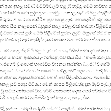
් ඉතා ඉහළ සමාධි මට්ටම්වලට එළැඹි නමුදු, මෙම භාවනා 
අවසන් කිරීම කරා පුද්ගලයා යොමු නොකළ බැවින් ඔහු එතුළින්
සිරුරට ආහාර හා ශාරීරික සුව පහසු ලබා නොදෙමින් ඔහු තාප
 අතර සිය කාලයෙන් බහුතර කාල වේලාවක් භාවනා පිළිවෙත් 
 වසර හයක් පුරා මෙම පිළිවෙත් පුරන ලදුව, ඔහුගේ සිරුර ඉතා
ආවරණය වූ ඇට සැකිල්ලකට සමාන වන මට්ටම දක්වා කෘශ 
ංගාව අසල හිඳ සිටි ඔහුට ගුරවරයෙකු විසින් කුඩා දරුවෙකු 
ාදනය කරන ආකාරය උගන්වනු ශ්‍රවණය විය: “කම්බි ඕනැවට 
. එහෙම වුණොත් භාණ්ඩය වාදනය කරන්න බෑ. එ් වගේම
ද කරන්නත් එපා. එතකොට කැඩිල යයි” ලෙසය. මෙහිදී සිය 
ණනාව අප්‍රයෝජනවත් එකක් බව සිද්ධාර්ථයනට අවබෝධ 
කල සුව පහසු ජීවිතය මෙන් තාපස පිළිවෙත්ද දුක මැඩ පැවැ
ූ තවත් අන්තයක් විය. මෙම අන්තයන් දෙක අතර පවත්නා මැ
 විය හැකි බවට වූ සිතිවිල්ලක් ඔහු තුළ පහළ විය.
දී, සුජාතා නමැති තරුණියක් එ් අසලින් ගමන් කරන්නට වූ