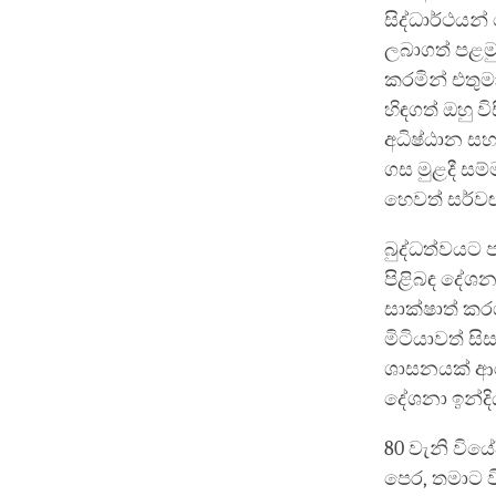
සිද්ධාර්ථයන
ලබාගත් පළමු
කරමින් එතුම
හිඳගත් ඔහු 
අධිෂ්ඨාන ස
ගස මුළදී සම්
හෙවත් සර්වඥ
බුද්ධත්වයට ප
පිළිබඳ දේශන
සාක්ෂාත් ක
මිටියාවත් සි
ශාසනයක් ආර
දේශනා ඉන්දි
80 වැනි වියේ
පෙර, තමාට 