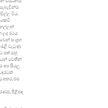
 යන වර්ධනය
 සැබැවින්ම
ිල්ල විය.
 කෙටි
 මහල්ලන්
වන ලද රථය
ෙන් සංග්‍රහ
රැළි වැටුණු
ට පත් ඔහු
යන් වෙතින්
ීම අප සියලු
දුරටත්
වූ අතර, එම
රණම්, පිළිබඳ