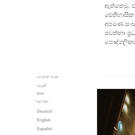
ඇත්තෙමු. එ
ඓතිහාසික 
අපමණ සංඛ්‍
පවත්නා ප්
පෞද්ගලිකව
වෙනත් භාෂා
العربية
বাংলা
བོད་ཡིག་
Deutsch
English
Español