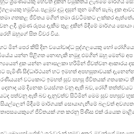
ට ශ්‍රමණයෙකු හෙවත් දුකින් විමුක්තිය ලැබීමේ මාර්ගය ස
ද්ගලයෙකු හමුවිය. පළමුව දුටු දසුන් තුන මගින් සැබෑ දුක 
ළ තමා ගතකළ ජීවිතය මගින් තමා රැවටීමකට ලක්කර ඇත්ත
ලදී. ශ්‍රමණ රූපය දැකීම තුළ දුකින් මිදීමේ මාර්ගය සොයා
ෙහි ඔහුගේ සිත විවර විය.
් හට මින් පෙර කිසි දින වයෝවෘද්ධ පුද්ගලයෙකු හෝ රෝගියෙ
ියේය යන්න පිළිගත නොහැකි නමුදු එමගින් ඔහු මෙන්ම අප 
ාන්‍යයෙන් දුක යන්න නොසලකා හරිමින් ජීවත්වන ආකාරය දක
ට පැමිණි සිද්ධාර්ථයන් හට ඉමහත් අපහසුතාවයක් දැනෙන්න
ආදරණීයයන් වටකොට ඉමහත් සුව පහසු ජීවිතයක් ගතකොට තිබූ
ු දෙනාද යම් දිනෙක වයස්ගත වනු ඇති බව, රෝගී තත්ත්වයට
ද පත්වනු ඇති බව දැනුවත්ව සිටිමින් මෙම සුව පහසුව භුක්
ියල්ලෙන් මිදීමේ මාර්ගයක් සොයාගැනීමේ බලවත් අවශ්‍ය
 තාපසයෙකුගේ ජීවිතයක් ගත කරනු පිණිස එක් රැයෙක මාළ
් හට බොහෝ ශ්‍රේෂ්ඨ ගුරුවරුන් හමුවූ අතර, ඔවුන්ගේ මඟ ප