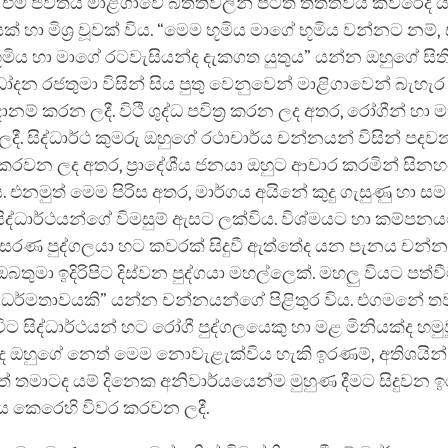
එම ජීවිතය මාළිගාවේ බිත්තිවලින් පිටත තත්ත්වය කවරේද
 හා මිශ්‍ර වූවක් විය. “මෙම භූමිය මාගේ භූමිය වන්නට නම්,
භූමිය හා මාගේ රටවැසියන්ද දැකගත යුතුය” යන්න ඔහුගේ සිතිව
ෝදන රජතුමා විසින් සිය පුතු වෙනුවෙන් මාළිගාවෙන් බැහැර
ානම් කරන ලදී. විථි ශුද්ධ පවිත්‍ර කරන ලද අතර, රෝගීන් හා
ී. සිද්ධාර්ථ කුමරු ඔහුගේ රථාචාර්ය චන්නයන් විසින් පද
කරවන ලද අතර, ප්‍රාදේශීය ජනයා ඔහුට ආචාර කරමින් සිනහව
එනමුත් මෙම පිරිස අතර, මාර්ගය අයිනේ කුදු ගැසුණු හා සම 
සිද්ධාර්ථයන්ගේ විමසුම් ඇසට ලක්විය. විශ්මයට හා කම්පනය
අසරණ පුද්ගලයා හට කවරක් සිදුවී ඇත්තේද යන පැනය චන්න
ඔබතුමා ඉදිරිපිට දිස්වන පුද්ගයා මහල්ලෙක්. මහලු වියට පත්ව
 ධර්මතාවයකි” යන්න චන්නයන්ගේ පිළිතුර විය. එගමනේ තව
ිට සිද්ධාර්ථයන් හට රෝගී පුද්ගලයෙකු හා මළ මිනියක්ද හමු
ද ඔහුගේ නෙත් මෙම නොවැළැක්විය හැකි ඉරණම්, අතිශයින්
ුත් තමාටද යම් දිනෙක අනිවාර්යයෙන්ම මුහුණ දීමට සිදුවන ඉ
ය කෙරෙහි විවර කරවන ලදී.