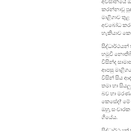
අවසානයේ ඔහු
කරන්නාවූ පු
මාළිගාව තු
අවබෝධ කරවන 
හැකියාව කෙර
සිද්ධාර්ථයන
හමුවී නොතිබ
විසින්ද සාම
ආපසු මාළිගය
විසින් සිය 
තමා හා සියල
බව හා මරණයට
කෙසේද? මේ ස
ඔහු, සංචාරක
ගියේය.
සිද්ධාර්ථයන