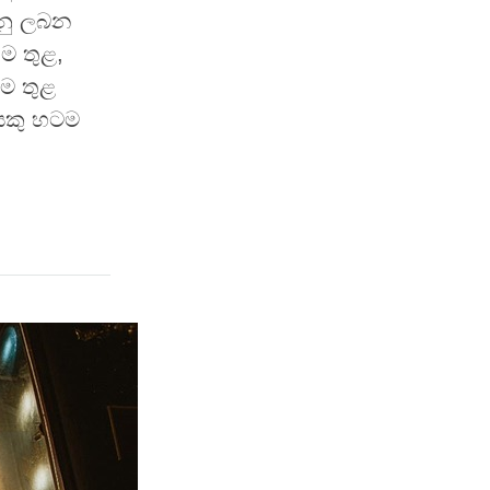
වනු ලබන
ම තුළ,
හම තුළ
යෙකු හටම