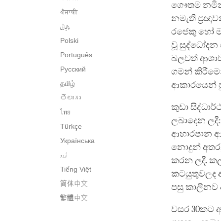
ගෞතම නමින්
ਪੰਜਾਬੀ
නමැති ප්‍රඥ
پنجابی
රජෙකු හෝ මහ
Polski
වූ සුද්ධෝදන 
Português
බලවත් ආශාවක
Русский
ගමන් කිරීම
தமிழ்
ආකාරයෙන් ප
తెలుగు
කුඩා සිද්ධා
ไทย
ලබාදෙන ලදී:
Türkçe
ආහාරපාන ආද
Українська
නොදුන් අතර,
اُردو
කරන ලදී. කල්
Tiếng Việt
කටයුතුවලද 
简体中文
පසු කාලීනව ඇ
繁體中文
වසර 30කට ආස