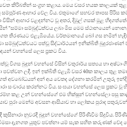
් වෙත කිරිබතින් සංග්‍රහ කළාය. මෙය වසර හයක කාලයක් තුළ 
 සම්පූර්ණ ආහාර වේල විය. එතුමාගේ සහචර තාපස පිරිස 
ා විසින් ආහාර වළඳන්නට වූ අතර, දිඹුල් ගසක් මුළ හිඳගත්ත
විසින් “සම්මා සම්බුද්ධත්වය ලබා මිස මෙම ස්ථානයෙන් නොනැ
හගත තීරණයට එළැඹියේය. වර්තමානයේ බෝ ගස නමින් හැඳ
මා සම්බුද්ධත්වයට පත්වූ සිද්ධාර්ථයන් ඉනික්බිති බුදුරජාණන
යන් වහන්සේ ලෙස ප්‍රකට විය.
ත්වූ විගස බුදුන් වහන්සේ විසින් චතුරාර්ය සත්‍යය හා අෂ්ටාං
ා පවත්වන ලදී. ඉන් ඉක්බිති එළැඹි වසර 40ක කාලය තුළ තමා 
රගත් අවබෝධයන් අන් අය වෙතද දේශනා කරමින් උතුරු ඉන්ද
සාරා සංචාරය කරන්නට විය. සංඝයා වහන්සේ ලෙස ප්‍රකට වූ භි
ම්භ කළ උන් වහන්සේගේ එම භික්ෂුන් වහන්සේලා පසු කාල
යාව පුරා මෙන්ම අවසන ආසියාව හා ලෝකය පුරාද පතුරුවන
දී කුසිනාරා නුවරදී බුදුන් වහන්සේගේ පිරිණිවීම සිදුවිය. පිරි
විමසා දැනගත යුතුව පවත්නා යම් සැක සහිත කරුණක් වේද