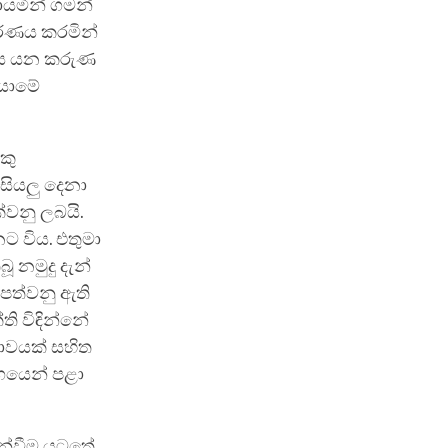
ොයමින් ගමන්
ආවරණය කරමින්
ේය යන කරුණ
 යාමේ
කු
සියලු දෙනා
්වනු ලබයි.
ට විය. එතුමා
 නමුදු දැන්
 පත්වනු ඇති
ති විඳින්නේ
තාවයක් සහිත
ිගයෙන් පළා
ෙන්වීම යටතේ