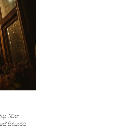
.පූ. 5වන
ේ සිද්ධාර්ථ