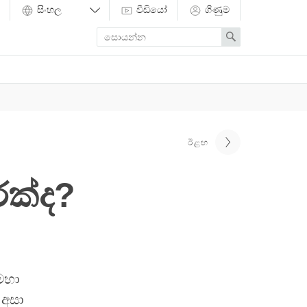
වීඩියෝ
ගිණුම
Enter
Search
search
term
ඊළඟ
ෙක්ද?
මහා
 අසා