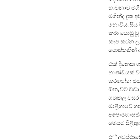
භාවනාව මගින
මගින්ද දුක 
නොවීය. සිය 
කරා යොමු වූ
කැප කරන ලදී.
පොත්තකින් 
එක් දිනෙක ග
භාණ්ඩයක් ව
කරගන්න එපා
ඕනැවට වඩා ත
ගතකල වසර ග
මාළිගාවේ ගත
අපොහොසත් ව
මෙයට පිළිතුර
එ් අවස්ථාවේ