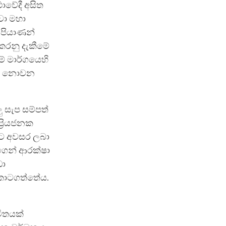
වේදී අසිත
ුවා මහා
 පියාණන්
් කරනු දැකීමේ
මේ මාර්ගයෙහි
මීප නොවන
ු සැප සම්පත්
්‍රියජනක
මට අවසර ලබා
ගෙන් ආරක්ෂා
ඩා
 කොටගත්තේය.
විතයක්