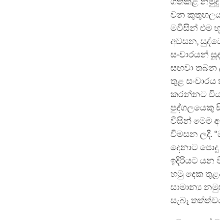
ගතකළ නමුදු 
වන කුතුහලයක්
මවිසින් එම 
අවසන, සුද්ධ
සංචාරයන් සූද
සඟවා තබන ලද
තුළ සංචාරය 
කරන්නට විය. 
පුද්ගලයෙකු 
විසින් මෙම 
විමසන ලදී. “
දෙනාට පොදු
ඉදිරියට යන ව
හමු දෙක තුළ
සාමාන්‍ය නම
සැබෑ තත්ත්ව