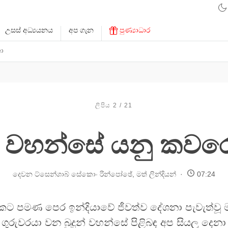
උසස් අධ්‍යයනය
අප ගැන
පුණ්‍යාධාර
ා
ලිපිය 2 / 21
න් වහන්සේ යනු කවර
දෙවන ට්සෙන්ශාබ් සේකොං රින්පෝඡේ
,
මත් ලින්දියන්
07:24
කට පමණ පෙර ඉන්දියාවේ ජීවත්ව දේශනා පැවැත්වූ 
ක ගුරුවරයා වන බුදුන් වහන්සේ පිළිබඳ අප සියලු දෙනා