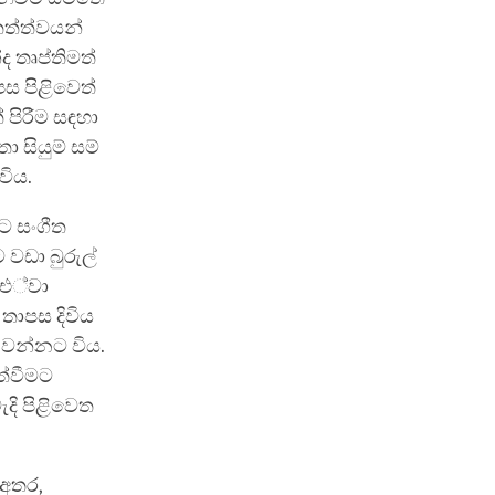
තත්ත්වයන්
ද තෘප්තිමත්
ස පිළිවෙත්
පිරීම සඳහා
 සියුම් සම්
විය.
හට සංගීත
වඩා බුරුල්
 එ්වා
තාපස දිවිය
වන්නට විය.
ත්වීමට
දි පිළිවෙත
 අතර,