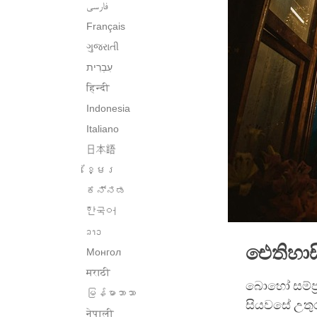
فارسی
Français
ગુજરાતી
हिन्दी
Indonesia
Italiano
日本語
ខ្មែរ
ಕನ್ನಡ
한국어
ລາວ
ඓතිහාස
Монгол
मराठी
බොහෝ සම්ප්‍
မြန်မာဘာသာ
සියවසේ උතුර
नेपाली