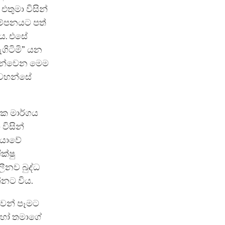
එතුමා විසින්
කම්පනයට පත්
ේය. එසේ
ගිටිමි” යන
ින්වෙන මෙම
් වහන්සේ
ගික මාර්ගය
විසින්
ියාවේ
ක්ෂු
ීනව බුද්ධ
්නට විය.
ණිවන් පෑමට
 හෝ තමාගේ