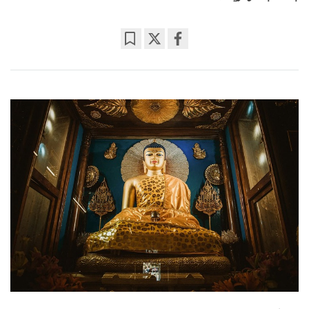
Bookmark
Share
on
facebook