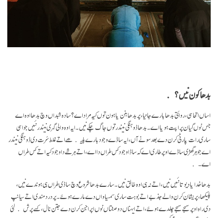
بدھا کون نیں؟
اساں اتحاسی، روائتی بدھا بارے جانیا، پر بدھا بنن یا ہون توں کیہ مراد اے؟ سادہ شبداں وچ بدھا اوہ اے
جس نوں گیان پراپت ہویا اے۔ بدھا ڈوہنگی نیندر توں جاگ چکے نیں۔ ایہ اوہ والی گہری نیندر نئیں جو اسی
ساری رات پارٹی کرن دے بعد سونے آں، ایہ ساڈے وجود بارے پلیکھے اتے غلط سُرت دی ڈوہنگی نیندر
اے جو ہر گھڑی ساڈے اوپر طاری اے کہ ساڈا وجود کس طراں دا اے، اتے ہر شے دا وجود کیہ اتے کس طراں
اے۔
بدھا خدا یا دیوتا نئیں نیں، اتے نہ ہی اوہ خالق نیں۔ سارے بدھا شروع وچ ساڈی طراں ہی ہوندے نیں،
پلیکھا، پریشان کرن والے جذبے اتے بوہت ساری سمسیاواں دے مارے ہوئے۔ پر درد مندی اتے سیانپ
دی راہ اوپر سہجے سہجے چلدے ہوئے، اتے ایہناں دو صفتاں نوں اپراجن کرن دے جتن نال، کسے پرش لئی