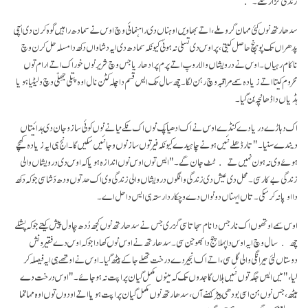
زندگی گزار سکے۔
سدھارتھ نوں کئی مہان گرو ملے، اتے بھاویں اوہناں دی راہنمائی وچ اوس نے سمادھ راہیں گوہ کرن دی اُچی
پدھراں تک پوہنچ حاصل کیتی، پر اوس دی تسلی نہ ہوئی کیونکہ سمادھ دی ایہ دشاواں دکھ دا مسلہ حل کرن وچ
ناکام رہیاں۔ اوس نے درویشاں والا روپ اتے پرم پرا دھاریا جس وچ شریر نوں خوراک اتے ارام توں
محروم کیتا اتے زیادہ سمے مراقبہ وچ رہن لگا۔ چھ سال تک ایس قسم دا چلہ کٹن نال اوہ پتلی جھِلّی وچ ولیٹیا ہویا
ہڈیاں دا ڈھانچہ بن گیا۔
اک دہاڑے دریا دے کنڈے اوس نے اک ادھیاپک نوں اک نکے نیانے نوں کوئی ساز وجان دی ہدائیتاں
دیندے سنیا۔ "تار ڈھلے نئیں ہونے چاہیدے کیونکہ فیر توں ساز نوں وجا نئیں سکیں گا۔ انج ہی ایہ زیادہ کھچے
ہوئے وی نہ ہون نہیں تے ٹٹ جان گے۔" ایس توں اوس نوں اندازہ ہویا کہ اوس دی درویشاں والی
زندگی بے کار سی۔ محل دی عیش دی زندگی وانگوں درویشاں والی زندگی وی اک حد توں ودھ دَشا سی جو کہ دکھ
دا اوپا نہ کر سکی۔ تاں ایہناں دونواں دے وچکار دا رستہ ہی ایس دا حل اے۔
اوس سمے اوتھوں اک نار جس دا نام سجاتا سی گزری جس نے سدھارتھ نوں کجھ دُدھ چاول پیش کیتے جو کہ پشلے
چھ سال وچ ایہ اوس دا پہلا چج دا بھوجن سی ۔ سدھارتھ نے اوس نوں کھادا جو کہ اوس دے فقیر ونش
دوستاں لئی حیرانگی والی گل سی، اتے اک انجیر دے درخت تھلے جا کے بیٹھ گیا۔ اوس نے اوتھے ہی ایہ فیصلہ کر
لیا،"میں ایس جگہ توں نئیں ہلاں گا جدوں تک کہ مینوں مکمل گیان پراپت نہ ہو جائے۔" اوس درخت دے
ہیٹھ، جس نوں ہن اسی بودھی پیڑ کہنے آں، سدھارتھ نوں مکمل گیان پراپت ہویا اتے اودوں توں اوہ مہاتما