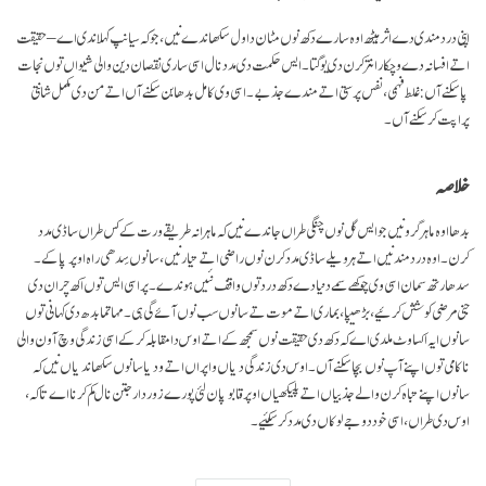
اپنی درد مندی دے اثر ہیٹھ اوہ سارے دکھ نوں مٹان دا ول سکھاندے نیں، جو کہ سیانپ کہلاندی اے – حقیقت
اتے افسانہ دے وچکار انتر کرن دی یوگتا۔ ایس حکمت دی مدد نال اسی ساری نقصان دین والی شیواں توں نجات
پا سکنے آں: غلط فہمی، نفس پرستی اتے مندے جذبے ۔ اسی وی کامل بدھا بن سکنے آں اتے من دی مکمل شانتی
پراپت کر سکنے آ ں۔
خلاصہ
بدھا اوہ ماہر گرو نیں جو ایس گل نوں چنگی طراں جاندے نیں کہ ماہرانہ طریقے ورت کے کس طراں ساڈی مدد
کرن۔ اوہ درد مند نیں اتے ہر ویلے ساڈی مدد کرن نوں راضی اتے تیار نیں، سانوں سِدھی راہ اوپر پا کے۔
سدھارتھ سمان اسی وی چوکھے سمے دنیا دے دکھ درد توں واقف نئیں ہوندے۔ پر اسی ایس توں اکھ چران دی
جنی مرضی کوشش کرئیے، بڑھیپا، بماری اتے موت تے سانوں سب نوں آئے گی ہی۔ مہاتما بدھ دی کہانی توں
سانوں ایہ اکساوٹ ملدی اے کہ دکھ دی حقیقت نوں سمجھ کے اتے اوس دا مقابلہ کر کے اسی زندگی وچ آون والی
ناکامی توں اپنے آپ نوں بچا سکنے آں۔ اوس دی زندگی دیاں واپراں اتے ودیا سانوں سکھاندیاں نیں کہ
سانوں اپنے تباہ کرن والے جذبیاں اتے پلیکھیاں اوپر قابو پان لئی پورے زور دار جتن نال کم کرنا اے تا کہ،
اوس دی طراں، اسی خود دوجے لوکاں دی مدد کرسکئیے۔