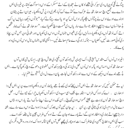
چنّا نے گلی کوچیاں دی سیر کرائی جتھے لوکاں نے ہتھ ہلا کے اتے مسکرا کے اوس دا سواگت کیتا۔ پر فیر وی ایس
وڈےے مجمع وچ سدھارتھ نے سڑک دے کنڈے اک کُبا، جھری دار پُرش ویکھیا۔ حیران اتے پریشان
ہوندے ہوئے اوس نے چنّا نوں پچھیا کہ اوس نوں کیہ ہویا اے۔ چنّا نے کہیا،" جو توں ویکھ رہیا ایں ایہ اک
بڈھا انسان اے، بڑھیپے دا شکار جو ساڈے ساریاں دی قسمت وچ لکھیا اے۔" سدھارتھ نے اک بمارشخص
اتے اک لوتھ نوں وی ویکھیا، دونویں انج دی شیواں جنہاں توں اوس دی اکھیاں ہور شدنی اوپر جس توں بچاؤ
دی کوئی صورت نئیں، کھلیاں – جو کہ زندگی دے عام معاملے نیں – اجیہی گلاں جنہاں نال اوس نوں وی واہ
پوے گا۔
اخیر اوس نوں اک مقدس ہستی ملی، اک اجیہا پرش جو دکھ توں مکتی دی تلاش وچ سی۔ ایہناں تن گلاں توں
سدھارتھ نوں احساس ہویا کہ اوس نوں محل دی زندگی وچ ہر دکھ توں محفوظ پر دھوکے وچ رکھیا گیا اے۔ ایس
بڈھے بندے نوں ویکھ کے اوس دے اندر دکھ توں نجات پان دے ول دی جستجو نے جنم لیا۔
ایہ تے ممکن نئیں کہ سدھارتھ نے ایس توں پہلے کدی کسے بڈھے یا بمار نوں نہ ویکھیا ہووے، پر ایہ ایس گل دا
ادھارن اے کہ اوہ کس طراں– بلکہ بے شک اسی سب وی – دکھ توں اکھیاں چرا کے جیونے آں۔ محل
وچ سدھارتھ نوں بوہت بے چینی محسوس ہون لگ پئی۔ ہن تک اوس نے اپنے ساک اتے یاراں دوستاں
دے نال ارام دی زندگی بتائی سی۔ پر ہن ایہ جان لین توں بعد کہ اک روز اوہ اتے اوس دے سارے رشتہ
دار بڑھیپے اتے بماری دا شکار ہون گے اتے پورے ہو جان گے، تے اوہ کس طراں چین نال بیٹھ سکدا اے۔
سب لئی ایس دا علاج لبھن دی خاطر اک رات اوہ چوری چھپے محل توں نکلیا تا کہ اوہ اک اوارہ درویش ونگر دی