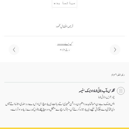
مہاتما بدھ
ترجمہ افضال محمود
کیہ اے ۔۔۔۔۔
وشے ۲ / ۲۰
رلدا ملدا مواد
تقدس مآب دلائی لاما دا ویسک سنیہہ
چودھویں دلائی لاما
ایس ویسک دے دن، مہاتما بدھ دا جنم دن، روشن ضمیری اتے دہانت دی یاد وچ اسی اوس دے درد مندی، اہنسا اتے آپس
دی محتاجی دے جگتائی سنیہے دی یاد تازہ کرنےآں– جو کہ اج دے مشکل دور وچ پہلے نالوں کدرے زیادہ سوتر اے۔