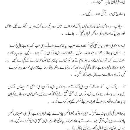
اپنی خاطر گیان پا لینا ممکن اے۔
بدھا وچ تن موٹے گُن ہوندے نیں: -
۱۔ سیانپ– بدھا من دی رکاوٹاں توں پاک ہوندا اے، تاں اوہ ہر گل نوں ٹھیک طراں سمجھدے نیں، خاص
طور اوپر ایہ کہ ہوراں دی مدد کس طراں کیتی جائے۔
۲۔ درد مندی – اوپر بیان کیتی گئی حکمت دے سبب، ایہ جاندے ہوئے کہ اسی سب اک دوجے نال جُڑے
ہوئے آں، بدھا ڈاڈھے درد مند ہوندے نیں اتے اوہ سب دی مدد کرن جوگے ہوندے نیں۔ سیانپ بنا درد
مندی دے اک انسان نوں بوہت وڈا عالم تے بنا سکدی اے، پر ایہو جئے لوکی سماج دے کسے کم دے نئیں۔ درد
مندی اوہناں نوں دوجے لوکاں لئی کم کرن اوپر اکساندی اے۔ ایس لئی بدھا اپنے اندر ایہ صفت پیدا کردے
نیں تا کہ اوہ ساڈے سب نال رابطہ رکھ سکن۔
۳۔ یوگتاواں– دکھ دا خاتمہ کرن دی یوگتا اتے دوجے لوکاں دی مدد کرن دی ڈاڈھی آشا، ایہناں دو گناں
دی بدولت بدھا دوجے لوکاں دی مدد کرن دی حقیقی شکتی اتے یوگتا رکھدے نیں، جس نوں اوہ ساڈے گیان
پراپت کرن لئی ون سونّے ماہرانہ طریقے سکھا کے پورا کردے نیں۔
بدھا ایس گل نوں جاندے نیں کہ جویں اوہ دکھ جھلنا نئیں چاہندے ایسے طراں دوجے لوکی وی مصیبتاں نئیں
چاہندے۔ ہر پرش خوشی لبھدا اے۔ تے بدھا نہ صرف اپنے لئی بلکہ دنیا دی ہر ہستی لئی وی کم کردے نیں ۔ اوہ
ہوراں دا وی اونا ہی خیال رکھدے نیں جنا کہ اپنا۔