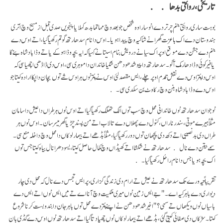
تاریخی، روائتی بدھا
بوہت ساری روائتی جنم چرتر دے انوسار اوہ شخص جو بعد وچ مہاتما بدھ کہلایا پنجویں صدی قبل از مسیح وچ اُتری
ہندوستان دے اک با عزت گھرانے شاکیہ وچ پیدا ہویا۔ اوس دا نام سدھارتھ گوتم رکھیا گیا، اتے اوس دے
جنم دے جشن دے موقع اوپر اک سیانے درویش بنام اسیتا نے کہیا کہ ایہ بچہ وڈا ہو کے یا تے وڈا بادشاہ بنے گا
یا فیر کوئی وڈا دھارمک آگو۔ سدھارتھ دا پیو شدھو دھن شکیا خاندان دا موہری سی، اوس دی ڈاڈھی اچھیا سی کہ
اوس دا پُتر اوس دے نقش قدم اوپر چلے، ایس مقصد لئی اوس نے پُتر نوں ہر اوس شے توں بچان دا پکا ارادہ کیتا جو
اوس دے وڈا بادشاہ بنن وچ رکاوٹ بن سکدی سی۔
نوجوان سدھارتھ نوں خاندانی محل وچ سب توں الگ تھلگ رکھیا گیا اتے اوس نوں ہر طراں دا عیش دا سامان
مثلاً ہیرے موتی، سندر ناراں، کنول دے پھلاں دے تالاب اتے من پسند چڑیا گھر میسر سان۔ اوس نوں ہر
طراں دی بد نصیبی اتے دکھ دی پچھان توں دور رکھیا گیا، مثلاً بڈھے اتے بیمار لوکاں دا محل وچ داخلہ منع سی۔
سمے بیتن دے نال سدھارتھ نے شکشا اتے کھیڈاں وچ کمال حاصل کیتا، یسودھرا نال بیاہ کیتا جس توں
اک بچہ ہویا جس دا نام راحُل رکھیا گیا۔
تقریباً تیہ ورے تک سدھارتھ نے عیش تے ارام دی زندگی گزاری، پر ایس تجسس دے نال کہ محل دی چار
دیواری دے باہر کیہ اے۔ "جے ایس زمین نوں میری ملکیت وچ آنا اے تے میں ایس نوں اتے ایس دے
باسیاں نوں ویکھاں تے سہی؟" اخیر شدھو دھن نے اپنے پُتر دے محل توں باہر جان دا بند و بست کرنا شروع
کیتا۔ سڑکاں دی صفائی کیتی گئی، بڈھے اتے بیمار لوکاں نوں چھپا دتا گیا اتے سدھارتھ نوں اوس دے گڈی بان