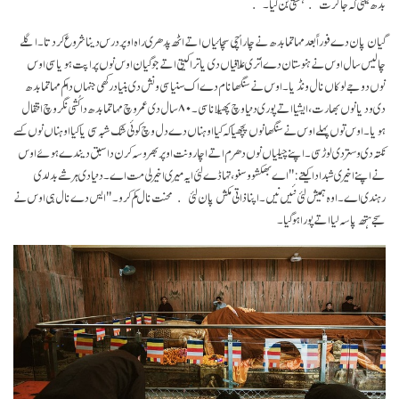
بدھ یعنی کہ جاگرت ہستی بن گیا۔
گیان پان دے فوراً بعد مہاتما بدھ نے چار اُچی سچائیاں اتے اٹھ پدھری راہ اوپر درس دینا شروع کر دتا۔ اگلے
چالیس سال اوس نے ہنوستان دے اُتری علاقیاں دی یاترا کیتی اتے جو گیان اوس نوں پراپت ہویا سی اوس
نوں دوجے لوکاں نال ونڈیا۔ اوس نے سنگھا نام دے اک سنیاسی ونش دی بنیاد رکھی جنہاں دا کم مہاتما بدھ
دی ودیا نوں بھارت، ایشیا اتے پوری دنیا وچ پھیلانا سی۔ ۸۰ سال دی عمر وچ مہاتما بدھ دا کُشی نگر وچ انتقال
ہویا۔ اوس توں پہلے اوس نے سنگھا نوں پچھیا کہ کیا اوہناں دے دل وچ کوئی شک شبہ سی یا کیا اوہناں نوں کسے
نکتہ دی وستر دی لوڑ سی۔ اپنے چیلیاں نوں دھرم اتے اچار ونت اوپر بھروسہ کرن دا سبق دیندے ہوئے اوس
نے اپنے اخیری شبد ادا کیتے: "اے بھکشوو سنو، تہاڈے لئی ایہ میری اخیرلی مت اے۔ دنیا دی ہر شے بدلدی
رہندی اے۔ اوہ ہمیش لئی نئیں نیں۔ اپنا ذاتی مکش پان لئی محنت نال کم کرو۔" ایس دے نال ہی اوس نے
سجے ہتھ پاسہ لیا اتے پورا ہو گیا۔