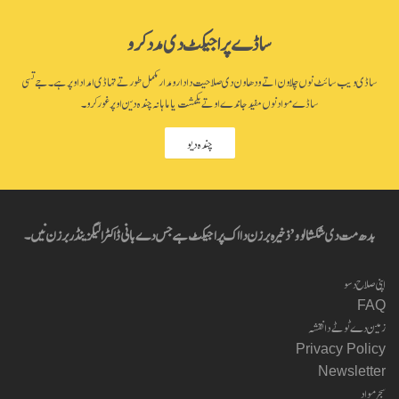
ساڈے پراجیکٹ دی مدد کرو
ساڈی ویب سائٹ نوں چلاون اتے ودھاون دی صلاحیت دا دارومدار مکمل طور تے تہاڈی امداد اوپر ہے۔ جے تسی
ساڈے مواد نوں مفید جاندے او تے یکمشت یا ماہانہ چندہ دین اوپر غور کرو۔
چندہ دیو
بدھ مت دی شکشا لوو’ ذخیرہ برزن دا اک پراجیکٹ ہے جس دے بانی ڈاکٹر الیگزینڈر برزن نیں۔
اپنی صلاح دسو
FAQ
زمین دے ٹوٹے دا نقشہ
Privacy Policy
Newsletter
سجر مواد