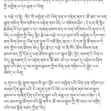
དེ་དག་ལས་དམིགས་བསལ་གཞན་ལ་ཕན་ཇི་ལྟར་འདོགས་དགོས་པའི་ཐད་
ཀྱི་མཁྱེན་པ་དང་ལྡན་པ་ཡིན།
༢། བརྩེ་བ་སྟེ། གོང་གི་མཁྱེན་པའི་ཡོན་ཏན་ལ་བརྟེན་ནས་ང་ཚོ་ཚང་མ་ཕན་
ཚུན་གཅིག་གིས་གཅིག་ལ་བརྟེན་ནས་ཡོད་པ་གཟིགས་ཤིང་། དེ་དག་ནི་སྙིང་
རྗེ་ཆེན་པོ་དང་ལྡན་པ་དང་གཞན་ཐམས་ཅད་ལ་ཕན་འདོགས་པའི་ནུས་པ་དེ་
ཡོད་པ་མཁྱེན་གྱི་ཡོད། སྙིང་རྗེའམ་བརྩེ་བ་དང་བྲལ་བའི་མཁྱེན་པ་དེས་གང་
ཟག་ཅིག་ཤེས་བྱ་ཡོན་ཏན་ཕྱུག་པོ་བཟོ་སྲིད་ནའང་། དེ་དག་སྤྱི་ཚོགས་ལ་དེ་
ཙམ་གྱིས་ཕན་ཐོགས་མེད། སྙིང་རྗེ་དང་བརྩེ་བ་ནི་ཁོང་ཚོས་སེམས་ཅན་
ཐམས་ཅད་ཀྱི་དོན་དུ་ཕན་ཐོགས་སྒྲུབ་པར་སྐུལ་སློང་བྱེད་མཁན་དེ་ཡིན་པ་
རེད། རྒྱུ་མཚན་དེ་ལ་བརྟེན་ནས་ང་ཚོ་ཚང་མ་དང་མཉམ་དུ་འབྲེལ་བ་ཞིག་
སྐྲུན་པའི་ཆེད་དུ་སངས་རྒྱས་རྣམས་ཀྱིས་ཡོན་ཏན་གཉིས་པ་དེ་སྐྱེད་པར་
མཛད་པ་ཡིན།
༣། ནུས་པ་སྟེ། སྡུག་བསྔལ་ཇི་ལྟར་སྤོང་བར་མཁྱེན་པའི་ཡོན་ཏན་གཉིས་དང་
གཞན་དོན་སྒྲུབ་པའི་རེ་འདུན་དྲག་པོ་ཡོད་པ་ལ་བརྟེན་ནས་སངས་རྒྱས་
རྣམས་ལ་གཞན་དོན་དངོས་སུ་སྒྲུབ་པའི་མཐུ་དང་ནུས་པ་མངའ་ཞིང་། དེ་
ཡང་ཐབས་སྣ་ཚོགས་པའི་སྒོ་ནས་ང་ཚོ་སངས་རྒྱས་ཀྱི་གོ་འཕང་ལ་བགྲོད་
པའི་ལམ་སྟོན་མཛད་ཀྱིན་ཡོད།