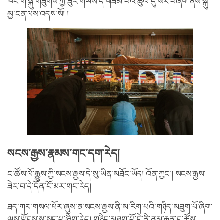
ཁོང་གི་སྐུ་གཟུགས་ཀྱི་ཟུར་གཡས་དེ་གཟིམ་པའི་ཚུལ་དུ་སར་བཞག་ནས་སྐུ་
མྱ་ངན་ལས་འདས་སོ། །
སངས་རྒྱས་རྣམས་གང་དག་རེད།
ང་ཚོས་ལོ་རྒྱུས་ཀྱི་སངས་རྒྱས་དེ་སུ་ཡིན་མཐོང་ཡོད། འོན་ཀྱང་། སངས་རྒྱས་
ཟེར་བ་དེ་དོན་ངོ་མར་གང་རེད།
ཐད་ཀར་གསལ་པོར་ཞུས་ན་སངས་རྒྱས་ནི་མ་རིག་པའི་གཉིད་མཐུག་པོ་ཞིག་
ལས་ཡོངས་སུ་སད་པ་ཞིག་རེད། གཉིད་མཐུག་པོ་དེ་ནི་ནམ་རྒྱུན་ང་ཚོས་