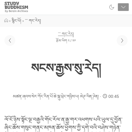
Close
Study
Buddhism
Home
›
སྙིང་པོ།
›
་་་ གང་རེད།
་་་ གང་རེད།
རྩོམ་ཡིག ༢ / ༢༠
སངས་རྒྱས་སུ་རེད།
མཚན་ཞབས་སེར་ཀོང་རིན་པོ་ཆེ་སྐུ་ཕྲེང་གཉིས་པ།
མེཊ་ལིན་ཌེན།
00:45
ལོ་ངོ་ཉིས་སྟོང་ལྔ་བརྒྱའི་གོང་རོལ་ན་རྒྱ་གར་འཕགས་པའི་ཡུལ་དུ་བྱོན་
ཞིང་ཆོས་གསུང་གནང་མཁན་ཆོས་ཕྱོགས་ཀྱི་དགེ་བའི་བཤེས་གཉེན་