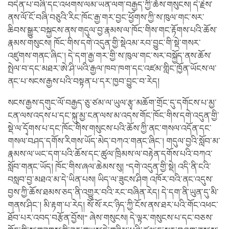
བདེན་པ་བཞི་དང་འཕགས་ལམ་ཡན་ལག་བརྒྱད་ཀྱི་ཆོས་གསུངས། དེ་རྗེས་
ནས་ལོ་ངོ་བཞི་བཅུའི་རིང་ཁོང་རྒྱ་གར་བྱང་ཕྱོགས་ཀྱི་ས་ཁུལ་གང་སར་
ཆིབས་སྒྱུར་བསྐྱངས་ནས་གདུལ་བྱ་རྣམས་ལ་ཁོང་གིས་གང་རྟོགས་པའི་ཆོས་
རྣམས་གསུངས། ཁོང་གིས་དགེ་འདུན་གྱི་སྡེའམ་རབ་བྱུང་གི་སྡེ་གསར་
འཛུགས་གནང་ཞིང་། དེ་དག་རྒྱ་གར་གྱི་ས་ཁུལ་གང་སར་བསྐྱོད་ནས་ཆོས་
སྤེལ་བ་དང་མཐར་ཨེ་ཤི་ཡའི་རྒྱལ་ཁབ་ཁག་དང་འཛམ་གླིང་ཁྱོན་ཡོངས་ལ་
ནང་པ་སངས་རྒྱས་པའི་བསྟན་པ་དར་ཁྱབ་བྱུང་བ་རེད།
སངས་རྒྱས་དགུང་ལོ་བརྒྱད་ཅུ་ཙམ་ལ་ཡུལ་རྩྭ་མཆོག་གྲོང་དུ་དགོངས་པ་མྱ་
ངན་ལས་འདས་པ་དང་སྐུ་མྱ་ངན་ལས་མ་འདས་གོང་ཁོང་གིས་དགེ་འདུན་གྱི་
སྡེ་ལ་དྭོགས་པ་དང་ཁོང་གིས་གསུངས་པའི་ཆོས་ཀྱི་ནང་གསལ་འདོན་དང་
གསལ་བཤད་དགོས་རིགས་ཡོད་མེད་བཀའ་གནང་ཞིང་། གདུལ་བྱའི་སློབ་མ་
རྣམས་ལ་ཡང་དག་པའི་ཆོས་དང་ཚུལ་ཁྲིམས་ལ་བརྟེན་དགོས་པའི་བཀའ་
སློབ་གནང་ཡོད། ཁོང་གིས་ཞལ་ཆེམས་སུ། “དགེ་འདུན་གྱི་སྡེ། འདི་ནི་ངའི་
བསླབ་བྱ་མཐའ་མ་དེ་ཡིན་པས། ཡིད་ལ་ཟུངས་ཤིག འཁོར་བའི་ནང་འདུས་
བྱས་ཀྱི་ཆོས་ཐམས་ཅད་ནི་འགྱུར་བའི་རང་བཞིན་རེད། དེ་དག་ནི་ཡུན་དུ་མི་
གནས་ཤིང་། མི་རྟག་པ་རེད། སོ་སོ་རང་ཉིད་ཀྱི་ངོས་ནས་ཐར་པའི་གོང་འཕང་
ཐོབ་པར་འབད་བརྩོན་བྱོས།” ཞེས་གསུངས། དེ་ལྟར་གསུངས་པ་དང་བཅས་