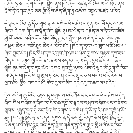
འདོད་ཧ་ཅང་དྲག་པོ་ཞིག་སྐྱེས་ནས་ཁོང་ཉིད་མཚན་མོ་ཞིག་ལ་ཕོ་བྲང་ནས་
བྲོས་ཏེ་དཀའ་ཐུབ་ཅན་གྱི་སྒོམ་ཆེན་ཞིག་ཏུ་འཚོ་བ་བསྐྱལ་མཛད་པ་རེད།
དེ་ལྟར་གཞོན་ནུ་དོན་གྲུབ་བླ་མ་དགེ་བའི་བཤེས་གཉེན་མང་པོ་དང་མཇལ་
ཞིང་། དེ་དག་གི་ལམ་སྟོན་འོག་སྒོམ་ཉམས་ལེན་ལ་བརྟེན་ནས་ཏིང་ངེ་འཛིན་
གྱི་གོ་འཕང་མཐོན་པོར་ཐོབ་ཡོད་ཀྱང་། སྒོམ་ཉམས་ལེན་དེ་དག་གིས་སྡུག་
བསྔལ་མེད་པ་བཟོ་ཐུབ་མེད་པ་སོང་ཙང་། ཁོང་ད་དུང་ཡང་ཐུགས་ཚིམས་པ་
ཞིག་བྱུང་མེད། ཁོང་གིས་དཀའ་ཐུབ་ཀྱི་ཉམས་ལེན་དུ་མ་ལ་བརྟེན་ནས་ཟས་
མེད་པ་དང་ལུས་ཀྱི་བདེ་ཐང་ཐམས་ཅད་དང་བྲལ་ཞིང་དུས་ཚོད་མང་ཆེ་བ་
སྒོམ་ཉམས་ལེན་གནང་ཡོད། དཀའ་ཐུབ་ཀྱི་ཉམས་ལེན་དེ་ལྟར་ལོ་དྲུག་གི་རིང་
མཛད་པས། ཁོང་གི་སྐུ་ལུས་ཧ་ཅང་སྐམ་པོར་གྱུར་ནས་པགས་པའི་རིམ་པ་
སྲབ་ཤོས་ཀྱིས་བཀབ་པའི་ཀེང་རུས་གཅིག་དང་འདྲ་བ་ཆགས་པ་རེད།
ཉིན་གཅིག་ཆུ་བོའི་འགྲམ་དུ་བཞུགས་པའི་ཞོར་དེར་དགེ་བའི་བཤེས་གཉེན་
ཞིག་གིས་གཞོན་ནུ་ཞིག་ལ་རོལ་ཆ་དཀྲོལ་སྟངས་བསླབ་བཞིན་པར་གཟིགས་
སྐབས། “རྒྱུད་སྐུད་ཧ་ཅང་ལྷོད་མི་དྲགས་པ་དགོས། དེ་མིན་རོལ་ཆ་དཀྲོལ་མི་
ཐུབ། ཡང་རྒྱུ་སྐུད་ཧ་ཅང་དམ་དྲགས་ན་དེ་ཆད་ཀྱི་རེད།” ཅེས་སློབ་སྟོན་བྱེད་
བཞིན་པ་གོ་ཐོས་བྱུང་བའི་རྐྱེན་གྱིས་གཞོན་ནུ་དོན་གྲུབ་ཀྱིས་ལོ་མང་རིང་
དཀའ་ཐུབ་ཆེན་པོ་སྤྱད་པ་དེ་བེད་སྤྱོད་བྱུང་མེད་པ་རྟོགས་པ་རེད། དེ་ནི་ཇི་