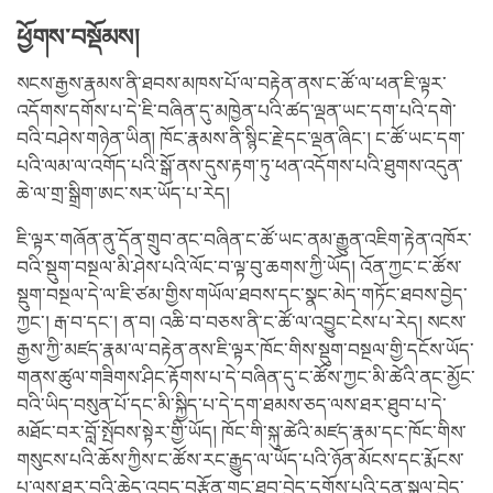
ཕྱོགས་བསྡོམས།
སངས་རྒྱས་རྣམས་ནི་ཐབས་མཁས་པོ་ལ་བརྟེན་ནས་ང་ཚོ་ལ་ཕན་ཇི་ལྟར་
འདོགས་དགོས་པ་དེ་ཇི་བཞིན་དུ་མཁྱེན་པའི་ཚད་ལྡན་ཡང་དག་པའི་དགེ་
བའི་བཤེས་གཉེན་ཡིན། ཁོང་རྣམས་ནི་སྙིང་རྗེ་དང་ལྡན་ཞིང་། ང་ཚོ་ཡང་དག་
པའི་ལམ་ལ་འགོད་པའི་སྒོ་ནས་དུས་རྟག་ཏུ་ཕན་འདོགས་པའི་ཐུགས་འདུན་
ཆེ་ལ་གྲ་སྒྲིག་ཨང་སར་ཡོད་པ་རེད།
ཇི་ལྟར་གཞོན་ནུ་དོན་གྲུབ་ནང་བཞིན་ང་ཚོ་ཡང་ནམ་རྒྱུན་འཇིག་རྟེན་འཁོར་
བའི་སྡུག་བསྔལ་མི་ཤེས་པའི་ལོང་བ་ལྟ་བུ་ཆགས་ཀྱི་ཡོད། འོན་ཀྱང་ང་ཚོས་
སྡུག་བསྔལ་དེ་ལ་ཇི་ཙམ་གྱིས་གཡོལ་ཐབས་དང་སྣང་མེད་གཏོང་ཐབས་བྱེད་
ཀྱང་། རྒ་བ་དང་། ན་བ། འཆི་བ་བཅས་ནི་ང་ཚོ་ལ་འབྱུང་ངེས་པ་རེད། སངས་
རྒྱས་ཀྱི་མཛད་རྣམ་ལ་བརྟེན་ནས་ཇི་ལྟར་ཁོང་གིས་སྡུག་བསྔལ་གྱི་དངོས་ཡོད་
གནས་ཚུལ་གཟིགས་ཤིང་རྟོགས་པ་དེ་བཞིན་དུ་ང་ཚོས་ཀྱང་མི་ཚེའི་ནང་མྱོང་
བའི་ཡིད་བསུན་པོ་དང་མི་སྐྱིད་པ་དེ་དག་ཐམས་ཅད་ལས་ཐར་ཐུབ་པ་དེ་
མཐོང་བར་བློ་སྤོབས་སྟེར་གྱི་ཡོད། ཁོང་གི་སྐུ་ཚེའི་མཛད་རྣམ་དང་ཁོང་གིས་
གསུངས་པའི་ཆོས་ཀྱིས་ང་ཚོས་རང་རྒྱུད་ལ་ཡོད་པའི་ཉོན་མོངས་དང་རྨོངས་
པ་ལས་ཐར་བའི་ཆེད་འབད་བརྩོན་གང་ཐུབ་བྱེད་དགོས་པའི་དྲན་སྐུལ་བྱེད་