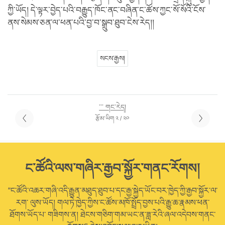
ཀྱི་ཡོད། དེ་ལྟར་བྱེད་པའི་བརྒྱུད་ཁོང་ནང་བཞིན་ང་ཚོས་ཀྱང་སོ་སོའི་ངོས་
ནས་སེམས་ཅན་ལ་ཕན་པའི་བྱ་བ་སྒྲུབ་ཐུབ་ངེས་རེད།།
སངས་རྒྱས།
་་་ གང་རེད།
རྩོམ་ཡིག ༢ / ༢༠
ང་ཚོའི་ལས་གཞིར་རྒྱབ་སྐྱོར་གནང་རོགས།
“ང་ཚོའི་འཆར་གཞི་འདི་རྒྱུན་མཐུད་ཐུབ་པ་དང་རྒྱ་སྐྱེད་ཡོང་བར་ཁྱེད་ཀྱི་རྒྱབ་སྐྱོར་ལ་
རག་ ལུས་ཡོད། གལ་ཏེ་ཁྱེད་ཀྱིས་ང་ཚོས་མཁོ་སྤྲོད་བྱས་པའི་རྒྱུ་ཆ་རྣམས་ཕན་
ཐོགས་ཡོད་པ་ གཟིགས་ན། ཐེངས་གཅིག་གམ་ཡང་ན་ཟླ་རེའི་ཞལ་འདེབས་གནང་