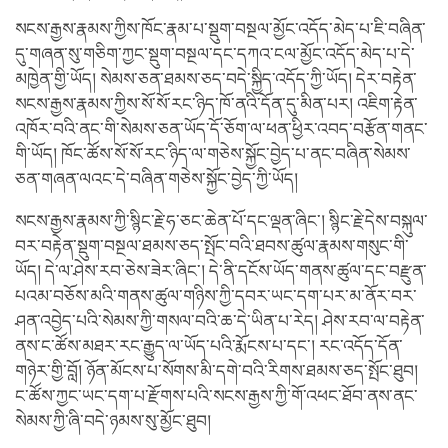
སངས་རྒྱས་རྣམས་ཀྱིས་ཁོང་རྣམ་པ་སྡུག་བསྔལ་མྱོང་འདོད་མེད་པ་ཇི་བཞིན་
དུ་གཞན་སུ་གཅིག་ཀྱང་སྡུག་བསྔལ་དང་དཀའ་ངལ་མྱོང་འདོད་མེད་པ་དེ་
མཁྱེན་གྱི་ཡོད། སེམས་ཅན་ཐམས་ཅད་བདེ་སྐྱིད་འདོད་ཀྱི་ཡོད། དེར་བརྟེན་
སངས་རྒྱས་རྣམས་ཀྱིས་སོ་སོ་རང་ཉིད་ཁོ་ནའི་དོན་དུ་མིན་པར། འཇིག་རྟེན་
འཁོར་བའི་ནང་གི་སེམས་ཅན་ཡོད་དོ་ཅོག་ལ་ཕན་ཕྱིར་འབད་བརྩོན་གནང་
གི་ཡོད། ཁོང་ཚོས་སོ་སོ་རང་ཉིད་ལ་གཅེས་སྐྱོང་བྱེད་པ་ནང་བཞིན་སེམས་
ཅན་གཞན་ལའང་དེ་བཞིན་གཅེས་སྐྱོང་བྱེད་ཀྱི་ཡོད།
སངས་རྒྱས་རྣམས་ཀྱི་སྙིང་རྗེ་ཧ་ཅང་ཆེན་པོ་དང་ལྡན་ཞིང་། སྙིང་རྗེ་དེས་བསྐུལ་
བར་བརྟེན་སྡུག་བསྔལ་ཐམས་ཅད་སྤོང་བའི་ཐབས་ཚུལ་རྣམས་གསུང་གི་
ཡོད། དེ་ལ་ཤེས་རབ་ཅེས་ཟེར་ཞིང་། དེ་ནི་དངོས་ཡོད་གནས་ཚུལ་དང་བརྫུན་
པའམ་བཅོས་མའི་གནས་ཚུལ་གཉིས་ཀྱི་དབར་ཡང་དག་པར་མ་ནོར་བར་
ཤན་འབྱེད་པའི་སེམས་ཀྱི་གསལ་བའི་ཆ་དེ་ཡིན་པ་རེད། ཤེས་རབ་ལ་བརྟེན་
ནས་ང་ཚོས་མཐར་རང་རྒྱུད་ལ་ཡོད་པའི་རྨོངས་པ་དང་། རང་འདོད་དོན་
གཉེར་གྱི་བློ། ཉོན་མོངས་པ་སོགས་མི་དགེ་བའི་རིགས་ཐམས་ཅད་སྤོང་ཐུབ།
ང་ཚོས་ཀྱང་ཡང་དག་པ་རྫོགས་པའི་སངས་རྒྱས་ཀྱི་གོ་འཕང་ཐོབ་ནས་ནང་
སེམས་ཀྱི་ཞི་བདེ་ཉམས་སུ་མྱོང་ཐུབ།