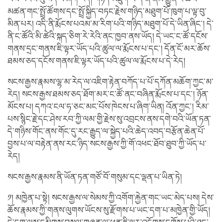
མཚན་གང་སྤྲོ་ཚོགས་དང་སྤྲོ་སྐྱིད་བཏང་རྗེས་གཉིད་མཐུག་པོ་ཁུག་པ་ལྟ་བུ་
མིན་པར། འདི་ནི་རྨོངས་པའམ་མ་རིག་པའི་གཉིད་མཐུག་པོ་དེ་ཡིན་ཞིང་། དེ་
ནི་ང་ཚོའི་མི་ཚེའི་སྐད་ཅིག་རེ་རེའི་ནང་ཁྱབ་ནས་ཡོད། དེ་ཡང་ང་ཚོ་དངོས་
གནས་དྲང་གནས་ཇི་ལྟར་ཡོད་པའི་ཚུལ་ལ་རྨོངས་པ་དང་། དོན་ངོ་མར་ཆོས་
ཐམས་ཅད་དངོས་གནས་ཇི་ལྟར་ཡོད་པའི་ཚུལ་ལ་རྨོངས་པ་དེ་རེད།
སངས་རྒྱས་རྣམས་ལྷ་མ་རེད་ལ་འཇིག་རྟེན་བཀོད་པ་པོ་དཀོན་མཆོག་ཀྱང་མ་
རེད། སངས་རྒྱས་ཐམས་ཅད་ཐོག་མར་ང་ཚོ་ནང་བཞིན་རྨོངས་པ་དང་། ཉོན་
མོངས་པ། དཀའ་ངལ་ཧ་ཅང་མང་པོས་ཁེངས་པ་ཞིག་ཡིན། འོན་ཀྱང་། རིམ་
པས་སྙིང་རྗེ་དང་ཤེས་རབ་ཀྱི་ལམ་གྱི་རྗེས་སུ་འབྲངས་ནས་དགེ་བའི་ཡོན་ཏན་
དེ་གཉིས་གོང་ནས་གོང་དུ་རང་རྒྱུད་ལ་སྐྱེད་པའི་ཆེད་འབད་བརྩོན་ཆེན་པོ་
བྱས་པ་ལ་བརྟེན་ནས་རང་ཉིད་སངས་རྒྱས་ཀྱི་གོ་འཕང་ཐོབ་ཐུབ་ཀྱི་ཡོད་པ་
རེད།
སངས་རྒྱས་རྣམས་ནི་ཡོན་ཏན་གཙོ་བོ་གསུམ་དང་ལྡན་པ་ཡིན་ཏེ།
༡། མཁྱེན་པ་སྟེ། སངས་རྒྱས་ལ་སེམས་ཀྱི་འགོག་རྐྱེན་གང་ཡང་མེད་པས། དེས་
ཆོས་རྣམས་ཀྱི་གནས་ལུགས་ཡོངས་སུ་རྫོགས་པ་ཡང་དག་པ་མཁྱེན་གྱི་ཡོད།