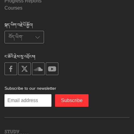
Progress Reports
Courses
སྐད་ཡིག་བརྗེ་པོ་རྒྱོབ།
ང་ཚོའི་རྗེས་སུ་འབྲོངས།
on
on
on
on
facebook
X
soundcloud
youtube
Subscribe to our newsletter
Enter
Subscribe
your
email
Study