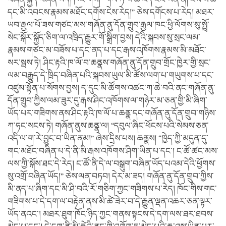
དང་མི་འབངས་རྣམས་མཐོང་དགོས་ངེས་རེད།” ཅེས་དགོངས་པ་རེད། མཐར་
ཡབ་རྒྱལ་པོ་ཟས་གཙང་མས་གཞོན་ནུ་དོན་གྲུབ་རྒྱལ་ཁང་ཕྱི་ལོགས་སུ་སྤྲོ་
སེང་སྐོར་སྐྱོད་ཅིག་ལ་འཁྲིད་རྒྱུར་གོ་སྒྲིག་བྱས། དེའི་སྐབས་སུ་སྲང་ལམ་
རྣམས་གཙང་མ་བཟོས་པ་དང་ནད་པ་དང་རྒས་འཁོགས་རྣམས་མི་མཐོང་
སར་སྦས་ཏེ། ཤིང་རྟའི་ཁ་ལོ་བ་ཆནྣས་གཞོན་ནུ་དོན་གྲུབ་གྲོང་ཁྱེར་གྱི་སྲང་
ལམ་བརྒྱུད་དེ་ཁྲིད་བཞིན་པའི་སྐབས་ཡུལ་མི་ཚོས་ལག་པ་གཡུགས་པ་དང་
འཛུམ་སྟོན་པ་སོགས་བྱས། ད་དུང་མི་ཚོགས་འཚང་ཀ་ཆེ་བའི་ནང་གཞོན་ནུ་
དོན་གྲུབ་ཀྱིས་ལམ་ཟུར་དུ་རྒས་ཤིང་འཁོགས་ལ་གཉེར་མ་ཅན་གྱི་མི་ཞིག་
ཡོད་པར་གཟིགས་ནས་ཤིང་རྟའི་ཁ་ལོ་པ་ཆནྣ་དང་གཞོན་ནུ་དོན་གྲུབ་གཉིས་
ཀ་ཧང་སངས་ཏེ། གཞོན་ནུས་ཆནྣ་ལ། “དབུལ་ཞིང་ཕོངས་པའི་སེམས་ཅན་
འདི་ལ་ག་རེ་བྱུང་བ་ཡིན་ནམ།” ཞེས་དྲིས་པས། ཆནྣས། “ཁྱེད་ཀྱི་མདུན་དུ་
གང་མཐོང་བཞིན་པ་དེ་ནི་མི་རྒས་འཁོགས་ཤིག་ཡིན་པ་དང་། ང་ཚོ་ཚང་མས་
ལས་ཀྱི་སྐོས་ཐང་དེ་རེད། ང་ཚོ་ནི་དེ་ལ་བསྒུག་བཞིན་ཡོད་པའམ་དེའི་ཕྱོགས་
སུ་འགྲོ་བཞིན་ཡོད།” ཅེས་ལན་བཏབ། དེར་མ་ཟད། གཞོན་ནུ་དོན་གྲུབ་ཀྱིས་
མི་ནད་པ་ཞིག་དང་མི་ཤི་བའི་རོ་གཅིག་ཀྱང་གཟིགས་པ་རེད། ཁོང་གིས་གང་
གཟིགས་པ་དེ་དག་ལ་བརྟེན་ནས་མི་ཚེ་ཟེར་བ་དེ་རྒྱུན་ལྡན་འཆར་ཅན་ལྟར་
ཡོད་ནའང་། མཐར་ཐུག་ཁོང་ཉིད་ཀྱང་གནས་སྟངས་དེ་དག་ལས་ཐར་ཐབས་