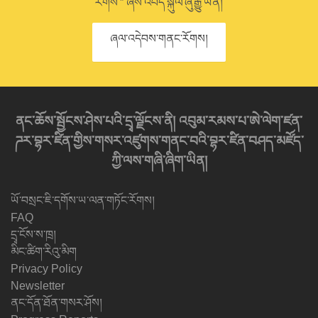
རོགས་” ཞེས་འབོད་སྐུལ་ཞུ་རྒྱུ་ཡིན།
ཞལ་འདེབས་གནང་རོགས།
ནང་ཆོས་སྦྱོངས་ཤེས་པའི་དྲྭ་ལྗོངས་ནི། འབུམ་རམས་པ་ཨེ་ལེག་ཛན་
ཌར་བྷར་ཛིན་གྱིས་གསར་འཛུགས་གནང་བའི་བྷར་ཛིན་བཤད་མཛོད་
ཀྱི་ལས་གཞི་ཞིག་ཡིན།
ཡོ་བསྲང་ཇི་དགོས་ཡ་ལན་གཏོང་རོགས།
FAQ
དྲྭ་ངོས་ས་ཁྲ།
མིང་ཚིག་རིའུ་མིག
Privacy Policy
Newsletter
ནང་དོན་ཐོན་གསར་ཤོས།