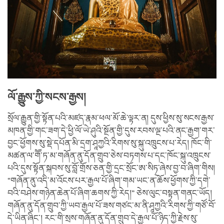
ལོ་རྒྱུས་ཀྱི་སངས་རྒྱས།
སྲོལ་རྒྱུན་གྱི་སྟོན་པའི་མཛད་རྣམ་ཕལ་མོ་ཆེ་ལྟར་ན། དུས་ཕྱིས་སུ་སངས་རྒྱས་
མཁན་གྱི་གང་ཟག་དེ་ཕྱི་ལོ་ཡེ་ཤུའི་སྔོན་གྱི་དུས་རབས་ལྔ་པའི་ནང་རྒྱག་གར་
བྱང་ཕྱོགས་སུ་སྡེ་དཔོན་མི་དྲག་ཤཱཀྱའི་རིགས་སུ་སྐུ་འཁྲུངས་པ་རེད། ཁོང་གི་
མཚན་ལ་གཽ་ཏ་མ་གཞོན་ནུ་དོན་གྲུབ་ཅེས་བཏགས་པ་དང་ཁོང་སྐུ་འཁྲུངས་
པའི་དུས་སྟོན་སྐབས་སུ་བློ་གྲོས་ཅན་གྱི་དྲང་སྲོང་ཨ་སིཏ྄་ཞེས་བྱ་བ་ཞིག་གིས།
“གཞོན་ནུ་འདི་མ་འོངས་པར་རྒྱལ་པོ་ཞིག་གམ་ཡང་ན་ཆོས་ཕྱོགས་ཀྱི་དགེ་
བའི་བཤེས་གཉེན་ཆེན་པོ་ཞིག་ཆགས་ཀྱི་རེད།” ཅེས་ལུང་བསྟན་གནང་ཡོད།
གཞོན་ནུ་དོན་གྲུབ་ཀྱི་ཡབ་རྒྱལ་པོ་ཟས་གཙང་མ་ནི་ཤཱཀྱའི་རིགས་ཀྱི་གཙོ་བོ་
དེ་ཡིན་ཞིང་། རང་གི་སྲས་གཞོན་ནུ་དོན་གྲུབ་དེ་རྒྱལ་པོ་ཉིད་ཀྱི་རྗེས་སུ་