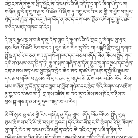
འབྲངས་ནས་རྒྱལ་སྲིད་སྐྱོང་ན་བསམ་པའི་ཞེ་འདོད་དྲག་པོ་ཞིག་ཡོད་པས།
གཞོན་ནུ་དོན་གྲུབ་རྒྱལ་པོ་ཆེན་པོ་ཞིག་ཏུ་འགྱུར་བའི་ལམ་གྱི་ཁ་ཕྱོགས་སྒྱུར་
སྲིད་པའི་རྐྱེན་གང་འདྲ་ཞིག་ཡོད་ནའང་དེ་དག་ལས་སྔོན་འགོག་བྱ་རྒྱུའི་ཐག་
གཅོད་མཛད་གནང་བ་རེད།
དེ་ལྟར་རྒྱལ་སྲས་གཞོན་ནུ་དོན་གྲུབ་དེ་རྒྱལ་པོའི་ཕོ་བྲང་དུ་ལོགས་སུ་ཉར་
ནས་རིན་པོ་ཆེའི་རིགས་དང་། བུད་མེད་ཡིད་དུ་འོང་བ། པདྨའི་རྫིང་བུ། དགའ་
སྤྲོ་ལྡན་པའི་གཅན་གཟན་གསོག་ཁང་དང་བཅས་འདོད་ཡོན་ལོངས་སྤྱོད་གང་
དགོས་ཐམས་ཅད་བྱིན་ཏེ། རྒྱལ་སྲས་གཞོན་ནུ་དོན་གྲུབ་སྡུག་བསྔལ་དང་རྐྱེན་
ངན་ཐམས་ཅད་ལས་སྲུང་སྐྱོབ་བྱེད་ཆེད་ནད་ན་ཚ་ཡོད་མཁན་གྱི་མི་རྣམས་
དང་རྒས་འཁོགས་རྣམས་ཕོ་བྲང་ནང་དུ་འཛུལ་མི་ཆོག་པར་བཟོས་ཡོད། རིམ་
པས་གཞོན་ནུ་དོན་གྲུབ་བསླབ་པ་སློབ་གཉེར་དང་རྩེད་མོའི་རིགས་ལ་མཆོག་
ཏུ་གྱུར་བར་ཆགས་ཏེ། གྲགས་འཛིན་མ་ཁབ་ཏུ་བཞེས་ནས་ཁོང་གཉིས་ལ་
སྲས་སྒྲ་གཅན་ནམ་རཱ་ཧུལ་འཁྲུངས་པ་རེད།
མི་ལོ་སུམ་ཅུ་ཙམ་གྱི་རིང་གཞོན་ནུ་དོན་གྲུབ་འདོད་ཡོན་ལོངས་སྤྱོད་ཕུན་
སུམ་ཚོགས་པའི་མི་ཚེ་བསྐྱལ་ནའང་། དེའི་རིང་ཕོ་བྲང་གི་རྩིག་པའི་ཕྱི་ལོགས་
སུ་ག་རེ་ཡོད་ན་བསམ་པའི་མཁྱེན་འདོད་ཆེ་བའི་འདུན་པ་ཞིག་ཉིན་རེ་
བཞིན་སྐྱེད་བཞིན་ཡོད། ཁོང་གིས། “གལ་ཏེ་ས་ཆ་འདི་ངའི་ཡིན་ན། ངས་ས་ཆ་