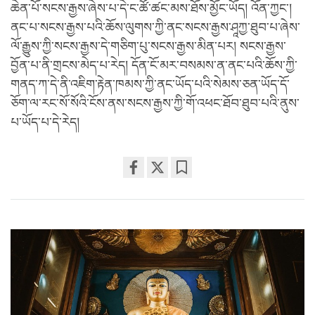
ཆེན་པོ་སངས་རྒྱས་ཞེས་པ་དེ་ང་ཚོ་ཚང་མས་ཐོས་མྱོང་ཡོད། འོན་ཀྱང་།
ནང་པ་སངས་རྒྱས་པའི་ཆོས་ལུགས་ཀྱི་ནང་སངས་རྒྱས་ཤཱཀྱ་ཐུབ་པ་ཞེས་
ལོ་རྒྱུས་ཀྱི་སངས་རྒྱས་དེ་གཅིག་པུ་སངས་རྒྱས་མིན་པར། སངས་རྒྱས་
བྱོན་པ་ནི་གྲངས་མེད་པ་རེད། དོན་ངོ་མར་བསམས་ན་ནང་པའི་ཆོས་ཀྱི་
གནད་ཀ་དེ་ནི་འཇིག་རྟེན་ཁམས་ཀྱི་ནང་ཡོད་པའི་སེམས་ཅན་ཡོད་དོ་
ཅོག་ལ་རང་སོ་སོའི་ངོས་ནས་སངས་རྒྱས་ཀྱི་གོ་འཕང་ཐོབ་ཐུབ་པའི་ནུས་
པ་ཡོད་པ་དེ་རེད།
Share
Bookmark
on
facebook