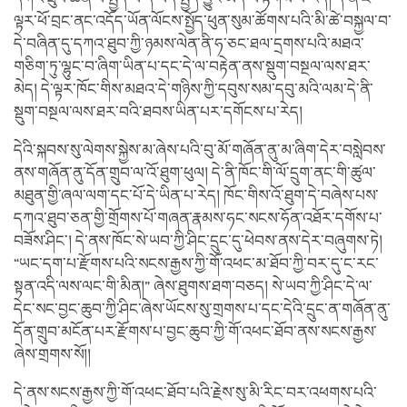
ལྟར་ཕོ་བྲང་ནང་འདོད་ཡོན་ལོངས་སྤྱོད་ཕུན་སུམ་ཚོགས་པའི་མི་ཚེ་བསྐྱལ་བ་
དེ་བཞིན་དུ་དཀའ་ཐུབ་ཀྱི་ཉམས་ལེན་ནི་ཧ་ཅང་ཐལ་དྲགས་པའི་མཐའ་
གཅིག་ཏུ་ལྷུང་བ་ཞིག་ཡིན་པ་དང་དེ་ལ་བརྟེན་ནས་སྡུག་བསྔལ་ལས་ཐར་
མེད། དེ་ལྟར་ཁོང་གིས་མཐའ་དེ་གཉིས་ཀྱི་དབུས་སམ་དབུ་མའི་ལམ་དེ་ནི་
སྡུག་བསྔལ་ལས་ཐར་བའི་ཐབས་ཡིན་པར་དགོངས་པ་རེད།
དེའི་སྐབས་སུ་ལེགས་སྐྱེས་མ་ཞེས་པའི་བུ་མོ་གཞོན་ནུ་མ་ཞིག་དེར་བསླེབས་
ནས་གཞོན་ནུ་དོན་གྲུབ་ལ་འོ་ཐུག་ཕུལ། དེ་ནི་ཁོང་གི་ལོ་དྲུག་ནང་གི་ཚུལ་
མཐུན་གྱི་ཞལ་ལག་དང་པོ་དེ་ཡིན་པ་རེད། ཁོང་གིས་འོ་ཐུག་དེ་བཞེས་པས་
དཀའ་ཐུབ་ཅན་གྱི་གྲོགས་པོ་གཞན་རྣམས་ཧང་སངས་ཧོན་འཐོར་དགོས་པ་
བཟོས་ཤིང་། དེ་ནས་ཁོང་སེ་ཡབ་ཀྱི་ཤིང་དྲུང་དུ་ཕེབས་ནས་དེར་བཞུགས་ཏེ།
“ཡང་དག་པ་རྫོགས་པའི་སངས་རྒྱས་ཀྱི་གོ་འཕང་མ་ཐོབ་ཀྱི་བར་དུ་ང་རང་
སྟན་འདི་ལས་ལང་གི་མིན།” ཞེས་ཐུགས་ཐག་བཅད། སེ་ཡབ་ཀྱི་ཤིང་དེ་ལ་
དེང་སང་བྱང་ཆུབ་ཀྱི་ཤིང་ཞེས་ཡོངས་སུ་གྲགས་པ་དང་དེའི་དྲུང་ན་གཞོན་ནུ་
དོན་གྲུབ་མངོན་པར་རྫོགས་པ་བྱང་ཆུབ་ཀྱི་གོ་འཕང་ཐོབ་ནས་སངས་རྒྱས་
ཞེས་གྲགས་སོ།།
དེ་ནས་སངས་རྒྱས་ཀྱི་གོ་འཕང་ཐོབ་པའི་རྗེས་སུ་མི་རིང་བར་འཕགས་པའི་