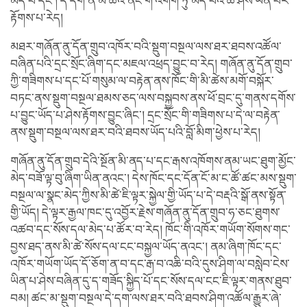
མེད་པ་དང་། དེ་དག་ནི་མི་ཚེའི་ནང་གི་འགོག་ཏུ་མེད་པའི་ཆ་ཤས་ཡིན་པར་
རྟོགས་པ་རེད།
མཐར་གཞོན་ནུ་དོན་གྲུབ་འཁོར་བའི་སྡུག་བསྔལ་ལས་ཐར་ཐབས་འཚོལ་
བཞིན་པའི་དྲང་སྲོང་ཞིག་དང་མཇལ་འཕྲད་བྱུང་བ་རེད། གཞོན་ནུ་དོན་གྲུབ་
ཀྱི་གཟིགས་པ་དང་པོ་གསུམ་ལ་བརྟེན་ནས་ཁོང་གི་མི་ཚེས་མགོ་བསྐོར་
བཏང་ནས་སྡུག་བསྔལ་ཐམས་ཅད་ལས་བསྐྱབས་ནས་ཕོ་བྲང་དུ་གནས་དགོས་
པ་བྱུང་ཡོད་པ་ཤེས་རྟོགས་བྱུང་ཞིང་། དྲང་སྲོང་གི་གཟིགས་པ་དེ་ལ་བརྟེན་
ནས་སྡུག་བསྔལ་ལས་ཐར་བའི་ཐབས་ཡོད་པའི་བློ་མིག་ཕྱེས་པ་རེད།
གཞོན་ནུ་དོན་གྲུབ་དེའི་སྔོན་མི་ནད་པ་དང་རྒས་འཁོགས་ནམ་ཡང་ཐུག་མྱོང་
མེད་བཟོ་ལྟ་བུ་ཞིག་ཡིན་ནའང་། དེས་ཁོང་དང་དོན་ངོ་མ་ང་ཚོ་ཚང་མས་སྡུག་
བསྔལ་ལ་སྣང་མེད་ཀྱིས་མི་ཚེ་ཇི་ལྟར་སྐྱེལ་གྱི་ཡོད་པ་དེ་བརྡའི་སྒོ་ནས་སྟོན་
གྱི་ཡོད། དེ་ལྟར་རྒྱལ་ཁང་དུ་འབྱོར་རྗེས་གཞོན་ནུ་དོན་གྲུབ་ཧ་ཅང་ཐུགས་
འཚབ་དང་སོས་དལ་མེད་པ་ཚོར་བ་རེད། ཁོང་གི་འཁོར་གཡོག་སོགས་གང་
བྱས་ཐད་ནས་མི་ཚེ་སོས་དལ་ངང་བསྐྱལ་ཡོད་ནའང་། ནམ་ཞིག་ཁོང་དང་
འཁོར་གཡོག་ཡོད་དོ་ཅོག་ན་བ་དང་རྒ་བ་འཆི་བའི་དུས་ཤིག་ལ་བསླེབ་ངེས་
ཡིན་པ་ཤེས་བཞིན་དུ་ད་གཟོད་སྐྱིད་པོ་དང་སོས་དལ་ངང་ཇི་ལྟར་གནས་ཐུབ་
བམ། ཚང་མ་སྡུག་བསྔལ་དེ་དག་ལས་ཐར་བའི་ཐབས་ཤིག་འཚོལ་རྒྱུར་ཞེ་