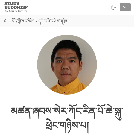
Close
Study
Buddhism
Home
›
བོད་ཀྱི་ནང་ཆོས།
›
དགེ་བའི་བཤེས་གཉེན།
མཚན་ཞབས་སེར་ཀོང་རིན་པོ་ཆེ་སྐུ་
ཕྲེང་གཉིས་པ།