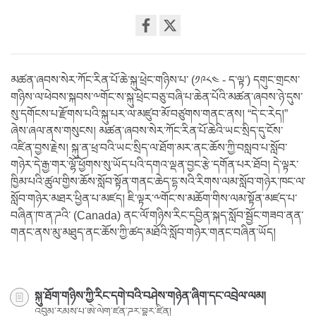
Share
on
facebook
མཚན་ཞབས་སེར་ཀོང་རིན་པོ་ཆེ་སྐུ་ཕྲེང་གཉིས་པ་ (༡༩༨༤ - ད་ལྟ་) དགུང་གྲངས་
གཉིས་ལ་ཕེབས་སྐབས་༸གོང་ས་སྐུ་ཕྲེང་བཅུ་བཞི་པ་ཆེན་པོའི་མཚན་ཞབས་ཉེ་དུས་
སུ་དགོངས་པ་རྫོགས་པའི་སྐུ་པར་ལ་མཛུབ་མོ་བཙུགས་གནང་ནས། “དེ་ང་རེད།”
ཞེས་ཞལ་ནས་གསུངས། མཚན་ཞབས་སེར་ཀོང་རིན་པོ་ཆེའི་ཡང་སྲིད་དུ་ངོས་
འཛིན་བྱས་རྗེས། སྐུ་ན་ཕྲ་བའི་ཡང་སྲིད་ལ་ཐོག་མར་ནང་ཆོས་ཀྱི་བསླབ་པ་སློབ་
གཉེར་དེ་རྒྱ་གར་ལྷོ་ཕྱོགས་སུ་ཡོད་པའི་དགའ་ལྡན་བྱང་རྩེ་དགོན་པར་ཐོབ། དེ་ལྟར་
ཁྱིམ་པའི་ཚུལ་གྱིས་ཆོས་སློབ་སྟོན་གནང་ཆེད་དྷ་སའི་རིགས་ལམ་སློབ་གཉེར་ཁང་ལ་
སློབ་གཉེར་མཐར་ཕྱིན་པ་མཛད། ཇི་ལྟར་༸གོང་ས་མཆོག་གིས་ལམ་སྟོན་མཛད་པ་
བཞིན་ཁ་ན་ཌའི་ (Canada) ནང་ལོ་གཉིས་རིང་དབྱིན་སྐད་སློབ་སྦྱོང་གཟབ་ནན་
གནང་ནས་མུ་མཐུད་ནང་ཆོས་ཀྱི་ཚད་མཐོའི་སློབ་གཉེར་གནང་བཞིན་ཡོད།
སྐུ་ཐོག་གཉིས་ཀྱི་རིང་དགེ་བའི་བཤེས་གཉེན་ཞིག་དང་འབྲེལ་ལམ།
འབུམ་རམས་པ་ཨེ་ལེག་ཛན་ཌར་བྷར་ཛིན།