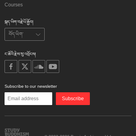
Courses
སྐད་ཡིག་བརྗེ་པོ་རྒྱོབ།
ང་ཚོའི་རྗེས་སུ་འབྲོངས།
on
on
on
on
facebook
X
soundcloud
youtube
Subscribe to our newsletter
Enter
Subscribe
your
email
Study