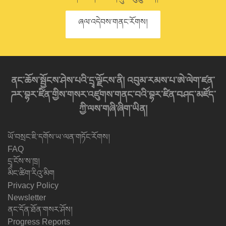
ཞལ་འདེབས་གནང་རོགས།
ནང་ཆོས་སྦྱོངས་ཤེས་པའི་དྲྭ་ལྗོངས་ནི། འབུམ་རམས་པ་ཨེ་ལེག་ཛན་
ཌར་བྷར་ཛིན་གྱིས་གསར་འཛུགས་གནང་བའི་བྷར་ཛིན་བཤད་མཛོད་
ཀྱི་ལས་གཞི་ཞིག་ཡིན།
ཡོ་བསྲང་ཇི་དགོས་ཡ་ལན་གཏོང་རོགས།
FAQ
དྲྭ་ངོས་ས་ཁྲ།
མིང་ཚིག་རིའུ་མིག
Privacy Policy
Newsletter
ནང་དོན་ཐོན་གསར་ཤོས།
Progress Reports