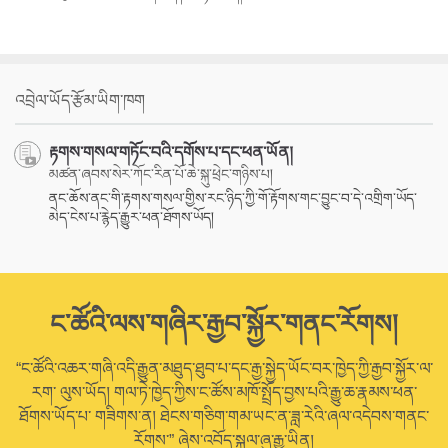
འབྲེལ་ཡོད་རྩོམ་ཡིག་ཁག
རྟགས་གསལ་གཏོང་བའི་དགོས་པ་དང་ཕན་ཡོན།
མཚན་ཞབས་སེར་ཀོང་རིན་པོ་ཆེ་སྐུ་ཕྲེང་གཉིས་པ།
ནང་ཆོས་ནང་གི་རྟགས་གསལ་གྱིས་རང་ཉིད་ཀྱི་གོ་རྟོགས་གང་བྱུང་བ་དེ་འགྲིག་ཡོད་
མེད་ངེས་པ་རྙེད་རྒྱུར་ཕན་ཐོགས་ཡོད།
ང་ཚོའི་ལས་གཞིར་རྒྱབ་སྐྱོར་གནང་རོགས།
“ང་ཚོའི་འཆར་གཞི་འདི་རྒྱུན་མཐུད་ཐུབ་པ་དང་རྒྱ་སྐྱེད་ཡོང་བར་ཁྱེད་ཀྱི་རྒྱབ་སྐྱོར་ལ་
རག་ ལུས་ཡོད། གལ་ཏེ་ཁྱེད་ཀྱིས་ང་ཚོས་མཁོ་སྤྲོད་བྱས་པའི་རྒྱུ་ཆ་རྣམས་ཕན་
ཐོགས་ཡོད་པ་ གཟིགས་ན། ཐེངས་གཅིག་གམ་ཡང་ན་ཟླ་རེའི་ཞལ་འདེབས་གནང་
རོགས་” ཞེས་འབོད་སྐུལ་ཞུ་རྒྱུ་ཡིན།