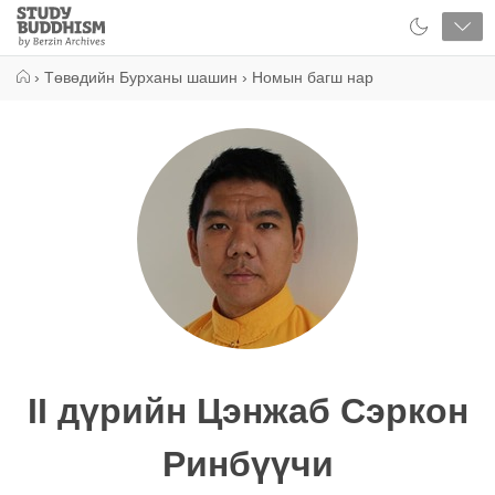
Close
Study
Buddhism
Home
›
Төвөдийн Бурханы шашин
›
Номын багш нар
II дүрийн Цэнжаб Сэркон
Ринбүүчи