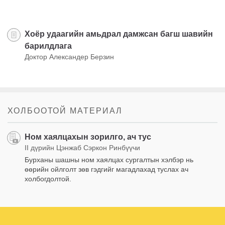
Хоёр удаагийн амьдрал дамжсан багш шавийн
барилдлага
Доктор Александер Берзин
ХОЛБООТОЙ МАТЕРИАЛ
Ном хаялцахын зорилго, ач тус
II дүрийн Цэнжаб Сэркон Ринбүүчи
Бурханы шашны ном хаялцах сургалтын хэлбэр нь
өөрийн ойлголт зөв гэдгийг магадлахад туслах ач
холбогдолтой.