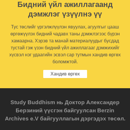
Бидний үйл ажиллагаанд
дэмжлэг үзүүлнэ үү
Тус төслийг үргэлжлүүлэн явуулах, агуулгыг цааш
өргөжүүлэх бидний чадавх таны дэмжлэгээс бүрэн
хамаарна. Хэрэв та манай материалуудыг бусдад
тустай гэж үзэн бидний үйл ажиллагааг дэмжихийг
хүсвэл нэг удаагийн эсвэл сар тутмын хандив өргөх
боломжтой.
Хандив өргөх
Study Buddhism нь Доктор Александер
Берзиний үүсгэн байгуулсан Berzin
Archives e.V байгууллагын дэргэдэх төсөл.