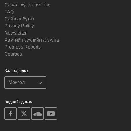
Санал, хүсэлт илгээх
FAQ
Cайтын бүтзц
Privacy Policy
Newsletter
Хамгийн сүүлийн агуулга
Progress Reports
Courses
Хэл өөрчлөх
Биднийг дагах
on
on
on
on
facebook
X
soundcloud
youtube