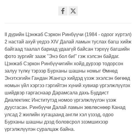
Share
on
facebook
II дүрийн Цэнжаб Сэркон Ринбүүчи (1984 - одоог хүртэл)
2 настай ахуй үедээ XIV Далай ламын туслах багш хийж
байгаад таалал бариад удаагүй байсан тэрхүү багшийн
фото зургийг зааж "Энэ бол би!" гэж хэлсэн байдаг.
Цэнжаб Сэркон Ринбүүчигийн хойд дүрээр тодорсон
залуу түлкү тэрээр Бурханы шашны номыг Өмнөд
Энэтхэгийн Гандан Жангцэ хийдэд үзэж эхэлсэн бөгөөд
номын үйл хэргээ гэргийтэн хүний хувиар үргэлжлүүлэх
шийдвэр гаргаснаар Дарамсала дахь Буддист
Диалектикс Институтэд номоо үргэлжлүүлэн үзэж
дуусгасан. Ринбүүчи Далай ламын зөвлөснөөр Канад
улсад 2 жилийн хугацаанд англи хэл үзээд, одоо
Бурханы шашны дээд боловсрол эзэмшихээр
үргэлжлүүлэн суралцаж байна.