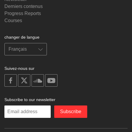
Derniers contenus
Progress Reports
Courses
changer de langue
Suivez-nous sur
on
on
on
on
facebook
X
soundcloud
youtube
Subscribe to our newsletter
Enter
Subscribe
your
email