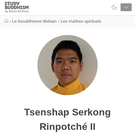
Close
Study
Buddhism
Home
›
Le bouddhisme tibétain
›
Les maîtres spirituels
Tsenshap Serkong
Rinpotché II