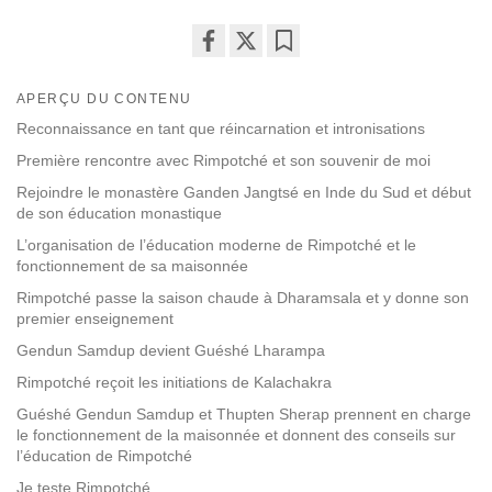
Share
Bookmark
on
APERÇU DU CONTENU
facebook
Reconnaissance en tant que réincarnation et intronisations
Première rencontre avec Rimpotché et son souvenir de moi
Rejoindre le monastère Ganden Jangtsé en Inde du Sud et début
de son éducation monastique
L’organisation de l’éducation moderne de Rimpotché et le
fonctionnement de sa maisonnée
Rimpotché passe la saison chaude à Dharamsala et y donne son
premier enseignement
Gendun Samdup devient Guéshé Lharampa
Rimpotché reçoit les initiations de Kalachakra
Guéshé Gendun Samdup et Thupten Sherap prennent en charge
le fonctionnement de la maisonnée et donnent des conseils sur
l’éducation de Rimpotché
Je teste Rimpotché