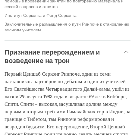
помощь в проведении занятий по повторению материала и
сессий вопросов и ответов
Институт Серконга и Фонд Серконга
Заключительные размышления о пути Ринпоче к становлению
великим учителем
Признание перерождением и
возведение на трон
Первый Ценшаб Серконг Ринпоче, один из семи
наставников-партнёров по дебатам и один из учителей
Его Святейшества Четырнадцатого Далай-ламы, ушёл из
жизни 29 августа 1983 года в возрасте 69 лет в Киббере,
Спити. Спити – высокая, засушливая долина между
первым и вторым хребтами Гималайских гор в Индии, на
границе с Тибетом; там Ринпоче реформировал и
возродил буддизм. Его перерождение, Второй Ценшаб
Серконг Ринпоче, родился ровно девять месяцев спустя,