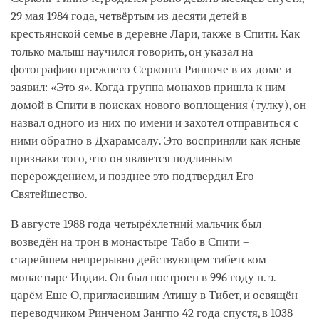
29 мая 1984 года, четвёртым из десяти детей в
крестьянской семье в деревне Лари, также в Спити. Как
только малыш научился говорить, он указал на
фотографию прежнего Серконга Ринпоче в их доме и
заявил: «Это я». Когда группа монахов пришла к ним
домой в Спити в поисках нового воплощения (тулку), он
назвал одного из них по имени и захотел отправиться с
ними обратно в Дхарамсалу. Это восприняли как ясные
признаки того, что он является подлинным
перерождением, и позднее это подтвердил Его
Святейшество.
В августе 1988 года четырёхлетний мальчик был
возведён на трон в монастыре Табо в Спити –
старейшем непрерывно действующем тибетском
монастыре Индии. Он был построен в 996 году н. э.
царём Еше О, пригласившим Атишу в Тибет, и освящён
переводчиком Ринченом Зангпо 42 года спустя, в 1038