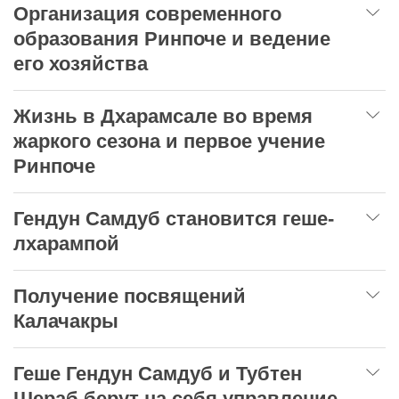
Организация современного
образования Ринпоче и ведение
его хозяйства
Жизнь в Дхарамсале во время
жаркого сезона и первое учение
Ринпоче
Гендун Самдуб становится геше-
лхарампой
Получение посвящений
Калачакры
Геше Гендун Самдуб и Тубтен
Шераб берут на себя управление