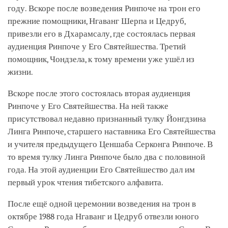
году. Вскоре после возведения Ринпоче на трон его
прежние помощники, Нгаванг Шерпа и Цедруб,
привезли его в Дхарамсалу, где состоялась первая
аудиенция Ринпоче у Его Святейшества. Третий
помощник, Чондзела, к тому времени уже ушёл из
жизни.
Вскоре после этого состоялась вторая аудиенция
Ринпоче у Его Святейшества. На ней также
присутствовал недавно признанный тулку Йонгдзина
Линга Ринпоче, старшего наставника Его Святейшества
и учителя предыдущего Ценшаба Серконга Ринпоче. В
то время тулку Линга Ринпоче было два с половиной
года. На этой аудиенции Его Святейшество дал им
первый урок чтения тибетского алфавита.
После ещё одной церемонии возведения на трон в
октябре 1988 года Нгаванг и Цедруб отвезли юного