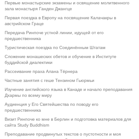
Первые монастырские экзамены и освящение молитвенного
зала монастыря Ганден Джангце
Первая поездка в Европу на посвящение Калачакры в
австрийском Граце
Передача Ринпоче устной линии, идущей от его
предшественника
Туристическая поездка по Соединённым Штатам
Сложение монашеских обетов и обучение в Институте
буддийской диалектики
Рассеивание праха Алана Тёрнера
Частные занятия с геше Тензином Гьюрмьи
Изучение английского языка в Канаде и начало преподавания
Дхармы по всему миру
Аудиенция у Его Святейшества по поводу его
предшественника
Визит Ринпоче ко мне в Берлин и подготовка материалов для
сайта Study Buddhism
Преподавание продвинутых текстов о пустотности и моя