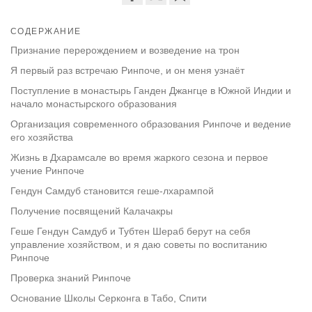
Share
Bookmark
on
СОДЕРЖАНИЕ
facebook
Признание перерождением и возведение на трон
Я первый раз встречаю Ринпоче, и он меня узнаёт
Поступление в монастырь Ганден Джангце в Южной Индии и
начало монастырского образования
Организация современного образования Ринпоче и ведение
его хозяйства
Жизнь в Дхарамсале во время жаркого сезона и первое
учение Ринпоче
Гендун Самдуб становится геше-лхарампой
Получение посвящений Калачакры
Геше Гендун Самдуб и Тубтен Шераб берут на себя
управление хозяйством, и я даю советы по воспитанию
Ринпоче
Проверка знаний Ринпоче
Основание Школы Серконга в Табо, Спити