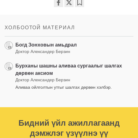
Share
Bookmark
on
facebook
ХОЛБООТОЙ МАТЕРИАЛ
Богд Зонховын амьдрал
Доктор Александер Берзин
Бурханы шашны аливаа сургаалыг шалгах
дөрвөн аксиом
Доктор Александер Берзин
Аливаа ойлголтын утгыг шалгах дөрвөн хэлбэр.
Бидний үйл ажиллагаанд
дэмжлэг үзүүлнэ үү