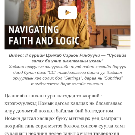
Видео: II дүрийн Цэнжаб Сэркон Ринбүүчи — “Сүсгийг
залах ба учир шалтгааны ухаан”
Хадмал орчуулыг эхлүүлэхийн тулд видео хэсгийн баруун
доод булан дахь “CC” тэмдэглэгээг дарна уу. Хадмал
орчуулгын хэл солих бол “Settings”, дараа нь “Subtitles”
тэмдэглэгээг дарж хэлийг сонгоно.
Цаашилбал анхан суралцагчдад төвлөрлийг
хэрэгжүүлэхэд Номын дагсал хаялцах нь бясалгалаас
илүү дөхөмтэй нөхцөл байдлыг бий болгодог юм.
Номын дагсал хаялцах буюу мэтгэлцэх үед хамтрагч
нөхрийн тань сөрж мэтгэх болоод сонсож суугаа хамт
суралцагч нөхдийн нөлөө таныг хүчлэн төвлөрөхөд