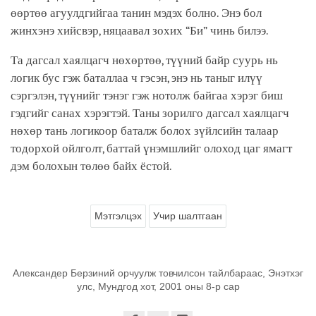
өөртөө агуулдгийгаа танин мэдэх болно. Энэ бол
жинхэнэ хийсвэр, няцаавал зохих “Би” чинь билээ.
Та дагсал хаялцагч нөхөртөө, түүний байр суурь нь
логик бус гэж баталлаа ч гэсэн, энэ нь таныг илүү
сэргэлэн, түүнийг тэнэг гэж нотолж байгаа хэрэг биш
гэдгийг санах хэрэгтэй. Таны зорилго дагсал хаялцагч
нөхөр тань логикоор баталж болох зүйлсийн талаар
тодорхой ойлголт, баттай үнэмшлийг олоход цаг ямагт
дэм болохын төлөө байх ёстой.
Мэтгэлцэх
Учир шалтгаан
Александер Берзиний орчуулж товчилсон тайлбараас, Энэтхэг
улс, Мундгод хот, 2001 оны 8-р сар