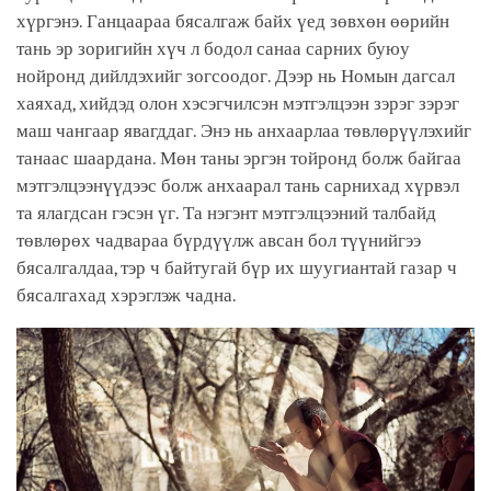
хүргэнэ. Ганцаараа бясалгаж байх үед зөвхөн өөрийн
тань эр зоригийн хүч л бодол санаа сарних буюу
нойронд дийлдэхийг зогсоодог. Дээр нь Номын дагсал
хаяхад, хийдэд олон хэсэгчилсэн мэтгэлцээн зэрэг зэрэг
маш чангаар явагддаг. Энэ нь анхаарлаа төвлөрүүлэхийг
танаас шаардана. Мөн таны эргэн тойронд болж байгаа
мэтгэлцээнүүдээс болж анхаарал тань сарнихад хүрвэл
та ялагдсан гэсэн үг. Та нэгэнт мэтгэлцээний талбайд
төвлөрөх чадвараа бүрдүүлж авсан бол түүнийгээ
бясалгалдаа, тэр ч байтугай бүр их шуугиантай газар ч
бясалгахад хэрэглэж чадна.