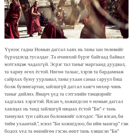
Үүнээс гадна Номын дагсал хаях нь таны зан төлөвийг
бүрэлдэхэд тусалдаг. Та ичимхий бүрэг байгаад байвал
мэтгэлцэж чадахгүй. Эсрэг тал таныг маргаанд дуудвал,
та хариу өгөх ёстой. Нөгөө талаас, хэрэв та бардамнаж
сайрхах буюу уурлавал, таны ухаан санаа саруул биш
болж булингартан, зайлшгүй дагсал хаягч нөхөр чинь
таныг дийлнэ. Ямарч үед та сэтгэлийн тэнцвэрийг
хадгалах хэрэгтэй. Ялсан ч, хожигдсон ч номын дагсал
хаялцах нь танд зайлшгүй няцаах ёстой “Би”-г тань
таниулах тун сайхан боломжийг олгодог. “Би ялсан, би
тийм ухаантай.”, эсвэл “Би хожигдлоо, би ийм мангар” гэж
бодох үед та өөрийгөө гэсэн, өөрт тань хэвшсэн “Би”