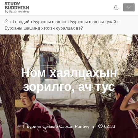
Close
Study
Buddhism
Home
›
Төвөдийн Бурханы шашин
›
Бурханы шашны тухай
›
Бурханы шашинд хэрхэн суралцах вэ?
Ном хаялцахын
зорилго, ач тус
II дүрийн Цэнжаб Сэркон Ринбүүчи
02:33