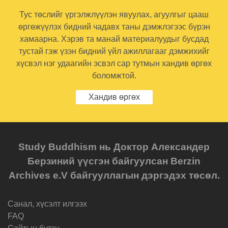
Тус төслийг үргэлжлүүлэн явуулах, агуулгыг цааш
өргөжүүлэх бидний чадавх таны дэмжлэгээс бүрэн
хамаарна. Хэрэв та манай материалуудыг бусдад
тустай гэж үзэн бидний үйл ажиллагааг дэмжихийг
хүсвэл нэг удаагийн эсвэл сар тутмын хандив өргөх
боломжтой.
Хандив өргөх
Study Buddhism нь Доктор Александер
Берзиний үүсгэн байгуулсан Berzin
Archives e.V байгууллагын дэргэдэх төсөл.
Санал, хүсэлт илгээх
FAQ