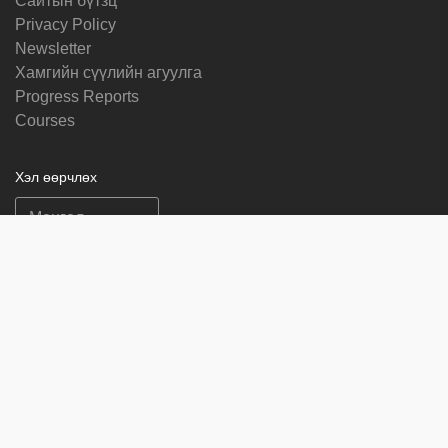
Cайтын бүтзц
Privacy Policy
Newsletter
Хамгийн сүүлийн агуулга
Progress Reports
Courses
Хэл өөрчлөх
Биднийг дагах
on
on
on
on
facebook
X
soundcloud
youtube
Subscribe to our newsletter
Enter
Subscribe
your