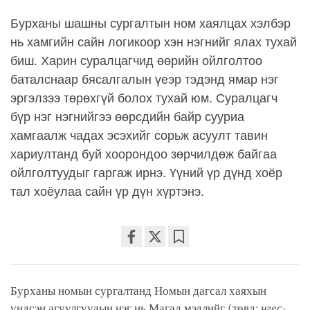
Бурханы шашны сургалтын ном хаялцах хэлбэр
нь хамгийн сайн логикоор хэн нэгнийг ялах тухай
биш. Харин суралцагчид өөрийн ойлголтоо
баталснаар бясалгалын үеэр тэдэнд ямар нэг
эргэлзээ төрөхгүй болох тухай юм. Суралцагч
бүр нэг нэгнийгээ өөрсдийн байр сууриа
хамгаалж чадах эсэхийг сорьж асуулт тавин
хариултанд буй хоорондоо зөрчилдөж байгаа
ойлголтуудыг гаргаж ирнэ. Үүний үр дүнд хоёр
тал хоёулаа сайн үр дүн хүртэнэ.
Share
Bookmark
on
facebook
Бурханы номын сургалтанд Номын дагсал хаяхын
үндсэн агуулгуудын нэг нь Магад мэдлийг (төвд:
нгес-