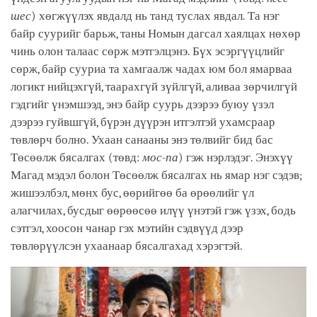
шес
) хөгжүүлэх явдалд нь танд туслах явдал. Та нэг
байр суурийг барьж, таны Номын дагсал хаялцах нөхөр
чинь олон талаас сөрж мэтгэлцэнэ. Бүх эсэргүүцлийг
сөрж, байр сууриа та хамгаалж чадах юм бол ямарваа
логикт нийцэхгүй, таарахгүй зүйлгүй, аливаа зөрчилгүй
гэдгийг үнэмшээд, энэ байр суурь дээрээ буюу үзэл
дээрээ гуйвшгүй, бүрэн дүүрэн итгэлтэй ухамсраар
төвлөрч болно. Ухаан санааны энэ төлвийг бид бас
Төсөөлж бясалгах (төвд:
мос-па
) гэж нэрлэдэг. Энэхүү
Магад мэдэл болон Төсөөлж бясалгах нь ямар нэг сэдэв;
жишээлбэл, мөнх бус, өөрийгөө ба өрөөлийг үл
алагчилах, бусдыг өөрөөсөө илүү үнэтэй гэж үзэх, бодь
сэтгэл, хоосон чанар гэх мэтийн сэдвүүд дээр
төвлөрүүлсэн ухаанаар бясалгахад хэрэгтэй.