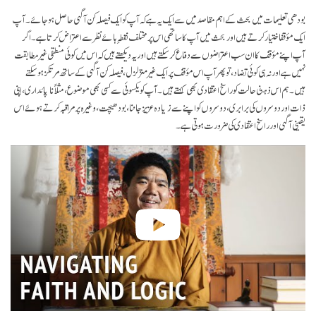
facebook
بودھی تعلیمات میں بحث کے اہم مقاصد میں سے ایک یہ ہے کہ آپ کو ایک فیصلہ کن آگہی حاصل ہو جائے۔ آپ
ایک مؤقفاختیار کرتے ہیں اور بحث میں آپ کا ساتھی اس پر مختلف نقطہِ ہائے نظر سے اعتراض کرتا ہے۔ اگر
آپ اپنے مؤقف کا ان سب اعتراضوں سے دفاع کر سکتے ہیں اور یہ دیکھتے ہیں کہ اس میں کوئی منطقی غیر مطابقت
نہیں ہے اور نہ ہی کوئی تضاد، تو پھر آپ اس مؤقف پر ایک غیر متزلزل، فیصلہ کن آگہی کے ساتھ مرتکز ہو سکتے
ہیں۔ ہم اس ذہنی حالت کو راسخ اعتقادی بھی کہتے ہیں۔ آپ کو یکسوئی سے کسی بھی موضوع، مثلاً ناپائداری، اپنی
ذات اور دوسروں کی برابری، دوسروں کو اپنے سے زیادہ عزیز جاننا، بودھیچت، وغیرہ پر مراقبہ کرتے ہوئے اس
یقینی آگہی اور راسخ اعتقادی کی ضرورت ہوتی ہے۔