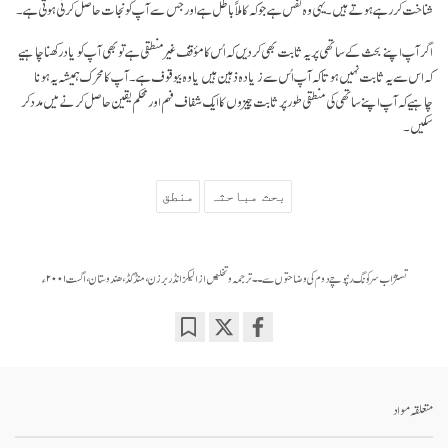
شناخت کر رہے ہوتے ہیں۔ یہی وہ نفس ہے جو کہ کاملاً باطل ہے اور جس سے آپ کو نجات حاصل کرنی ہوتی ہے۔
اگر آپ اپنے بحث کے ساتھی پر یہ ثابت بھی کر دیں کہ اُس کا مؤقف غیر منطقی ہے تو بھی آپ کو یاد رکھنا چاہیے
کہ اس سے یہ ثابت نہیں ہوتا کہ آپ اُس سے زیادہ ذہین ہیں یا وہ بیوقوف ہے۔ آپ کا محرک ہمیشہ یہ ہونا
چاہیے کہ آپ اپنے ساتھی کی منطقی طور پر ثابت چیزوں کا ایک شفاف فہم اور محکم یقین حاصل کرنے میں مدد کر
سکیں۔
بحث مباحثہ
منطق
تسنژاب سرکونگ رنپوچے دوم کی وضاحتوں سے ۔۔ ترجمہ و تخلیص از الیکزانڈر برزن، منڈگڈ، ھندوستان، اگست ۲۰۰۱ء
Bookmark
Share
on
facebook
متعلقہ مواد