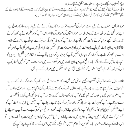
ویڈیو: تسنژاب سرکونگ رنپوچے ۱۱ ـ «عقیدہ اور منطق کے بیچ معاملہ»
ذیلی سرورق کو سننے/دیکھنے کے لئیے ویڈیو سکرین پر دائں کونے میں نیچے ذیلی سرورق آئیکان پر کلک کریں۔ ذیلی سرورق کی زبان بدلنے کے
لئیے "سیٹنگز" پر کلک کریں، پھر "ذیلی سرورق" پر کلک کریں اور اپنی من پسند زبان کا انتخاب کریں۔
مزید از آں، مبتدیوں کے لیے بحث، مراقبہ کی نسبت، قوتِ ارتکاز پیدا کرنے کے لیے زیادہ سازگار ہوتی ہے۔
اپنے ساتھی کے ساتھ بحث میں مقابلہ اور ہم جماعتوں کی موجودگی کا احساس، آپ کو مرتکز ہونے پر مجبور کرتے
ہیں۔ جبکہ اکیلے مراقبہ کرتے وقت محض قوتِ ارادی آپ کو ذہنی آوارگی اور نیند سے بچاتی ہے۔ اس کے علاوہ،
خانقاہی میدانِ بحث میں ایک ہی وقت میں بآوازِ بلند، بہت سی بحثیں جاری ہوتی ہیں۔ یہ امر بھی آپ کو مرتکز
ہونے پر مجبور کرتا ہے۔ اگر ارد گرد جاری بحثیں آپ کو پریشان کر دیں یا آپ کے ارتکاز میں خلل ڈال دیں تو
آپ ہار جائیں گے۔ اور اگر ایک دفع آپ میدانِ بحث میں مرتکز ہونے میں مہارت حاصل کر لیں تو پھر آپ
اس کو مراقبہ کے لیے بھی استمعال کر سکتے ہیں حتی کہ پر شور جگہوں میں مراقبہ کے لیے بھی۔
علاوہ از ایں، بحث آپ کی شخصیت کی پرورش میں بھی مدد گار ثابت ہوتی ہے۔ آپ کو بحث کرنے کے لیے اپنا
شرمیلا پن دور کرنا پڑتا ہے اور جب آپ کا مدِ مقابل آپ کو للکارتا ہے تو آپ کو بولنا پڑتا ہے۔ دوسری جانب اگر
آپ مغرور ہو جائیں یا غصہ میں آ جائیں تو آپ کا ذہن صاف نہیں رہتا اور آپ کا ساتھی آپ کو لازماً شکست
دے دیتا ہے۔ آپ کو ہر وقت اپنا جذباتی توازن برقرار رکھنا پڑتا ہے۔ چاہے آپ جیتیں یا ہاریں، بحث آپ کو
اپنے "نفس" کی پہچان کا، کہ جس کو آپ رد کرنا چاہتے پیں، ایک عمدہ موقع مہیا کرتی ہے۔ جب آپ یہ سوچتے یا
محسوس کرتے ہیں کہ "میں جیت گیا ہوں، میں بہت سیانا ہوں" یا "میں ہار گیا ہوں، میں بہت بیوقوف ہوں" تو
اس وقت آپ صاف طور پر ایک ٹھوس، خود اہم "میں" کو دیکھ سکتے ہیں جس کے ساتھ آپ اپنے آپ کی