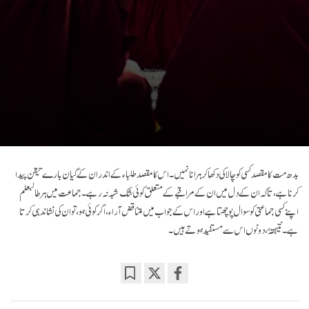
بدھ مت کا مقصد کسی کو چالاکی دکھا کر ہرانا نہیں۔ اس کا مقصد طلباء کے اندر ان کے گیان بارے تیقن پیدا
کرنا ہے، تا کہ ان کے دل میں ان کے مراقبے کے متعلق کوئی شک شبہ نہ رہے۔ جماعت میں ہر طالبعلم
اپنے کسی جماعتی کو سوال پوچھتا ہے اور اس کے جواب میں متناقض آراء، اگر کوئی ہو، تو ان کی نشاندہی کرتا
ہے۔ نتیجتہً، دونوں اس سے مستفید ہوتے ہیں۔
Bookmark
Share
on