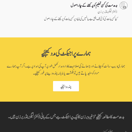
بدھ مت کی کسی تعلیم کو پرکھنے کے چار اصول
ڈاکٹر الیگزینڈر برزن
کیا کسی بات کی کوئی تُک بنتی ہے یا نہیں کی بنیاد پرکسی بات کو پرکھنے کے چار اصول
ہمارے پراجیکٹ کی مدد کیجئیے
ہماری ویب سائٹ کو چلانے اور بڑھانے کی صلاحیت کا دارومدار مکمل طور پر آپ کی امداد پر ہے۔ اگر آپ ہمارے
مواد کو مفید پاتے ہیں تو یکمشت یا ماہانہ چندہ دینے پر غور کیجئیے۔
چندہ دیجئیے
بدھ مت کا مطالعہ کیجئیے’ ذخیرہ برزن کا ایک پراجیکٹ ہے جس کے بانی ڈاکٹر الیگزینڈر برزن ہیں۔