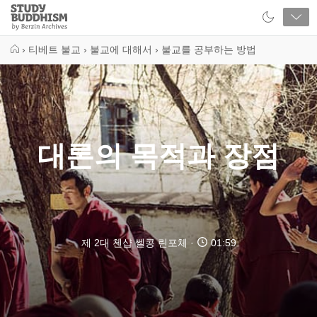
Close
Study
Buddhism
Home
›
티베트 불교
›
불교에 대해서
›
불교를 공부하는 방법
대론의 목적과 장점
제 2대 첸샵 쎌콩 린포체
01:59