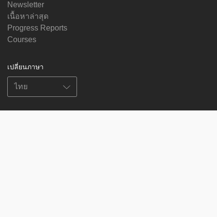
Newsletter
เนื้อหาล่าสุด
Progress Reports
Courses
เปลี่ยนภาษา
ติดตามเราได้ที่
on
on
on
on
facebook
X
soundcloud
youtube
Subscribe to our newsletter
Enter
Subscribe
your
email