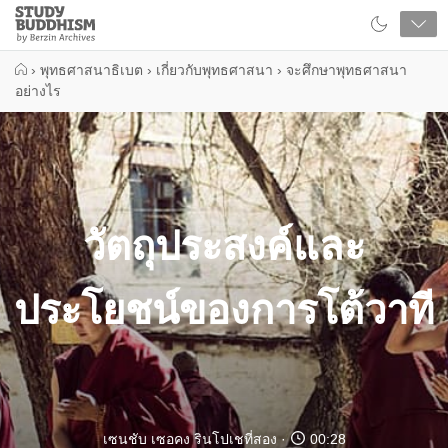
Close
Study
Buddhism
Home
›
พุทธศาสนาธิเบต
›
เกี่ยวกับพุทธศาสนา
›
จะศึกษาพุทธศาสนา
อย่างไร
วัตถุประสงค์และ
ประโยชน์ของการโต้วาที
เซนชับ เซอคง รินโปเชที่สอง
00:28