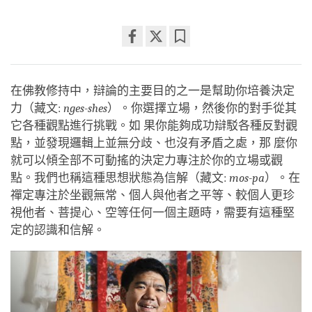
Share
Bookmark
on
facebook
在佛教修持中，辯論的主要目的之一是幫助你培養決定
力（藏文:
nges-shes
）。你選擇立場，然後你的對手從其
它各種觀點進行挑戰。如 果你能夠成功辯駁各種反對觀
點，並發現邏輯上並無分歧、也沒有矛盾之處，那 麼你
就可以傾全部不可動搖的決定力專注於你的立場或觀
點。我們也稱這種思想狀態為信解（藏文:
mos-pa
）。在
禪定專注於坐觀無常、個人與他者之平等、較個人更珍
視他者、菩提心、空等任何一個主題時，需要有這種堅
定的認識和信解。