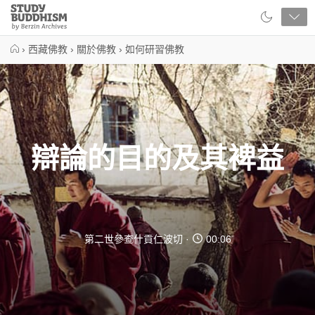
Close
Study
Buddhism
Home
›
西藏佛教
›
關於佛教
›
如何研習佛教
辯論的目的及其裨益
第二世參查什貢仁波切
00:06