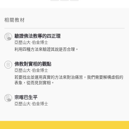
Share
Bookmark
on
facebook
相關教材
驗證佛法教導的四正理
亞歷山大·伯金博士
利用四種方法來驗證其說是否合理。
佛教對實相的觀點
亞歷山大·伯金博士
若要找出並運用真實的方法來對治痛苦，我們需要解構虛假的
表象，從而見到實相。
宗喀巴生平
亞歷山大·伯金博士