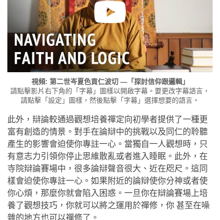
視頻: 第二世岑夏色貢仁波切 —「探討信仰跟邏輯」
請點擊影片右下角的「字幕」圖樣以開啟字幕。要更改字幕語言，
請點擊「設定」圖樣，然後點擊「字幕」選擇想要的語言。
此外，辯論較通過觀想培養禪定向初學者提供了一種更
富有創造的情景。對手在論辯中的挑戰以及同仁的聆聽
產生的影響會迫使你專註一心。當獨自一人觀想時，只
有意志力引領你停止思維散亂或者進入睡眠。此外，在
寺院辯論賽場中，很多論辯聲音很大、近在咫尺。這同
樣會迫使你專註一心。如果附近的論辯使你分神或者使
你心煩，那麼你就會陷入困惑。一旦你在辯論賽場上培
養了觀想技巧，你就可以將之運用於禪修，你 甚至在噪
雜的地方也可以禪修了。