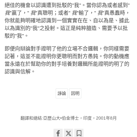
絕佳的機會以認識遭到批駁的“我”。當你認為或者感到“
我
”贏了，“
我
”真聰明；或者“
我
”輸了，“
我
”真愚蠢時，
你就能夠明確地認識到一個實實在在、自以為是、據此
以為識別的“我”之投射。這正是純粹臆造、需要予以批
駁的“我”。
即便向辯論對手證明了他的立場不合邏輯，你同樣需要
記著，這並不能證明你更聰明而對方愚鈍。你的動機應
當永遠在於幫助你的對手培養對邏輯所能證明的明了的
認識與信解。
諍論
因明
翻譯和總結:亞歷山大•伯金博士，印度，2001年8月