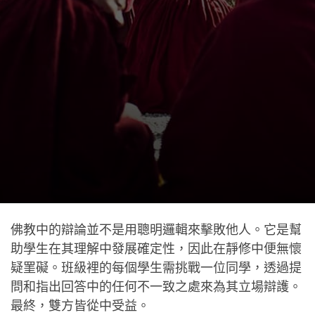
佛教中的辯論並不是用聰明邏輯來擊敗他人。它是幫
助學生在其理解中發展確定性，因此在靜修中便無懷
疑罣礙。班級裡的每個學生需挑戰一位同學，透過提
問和指出回答中的任何不一致之處來為其立場辯護。
最終，雙方皆從中受益。