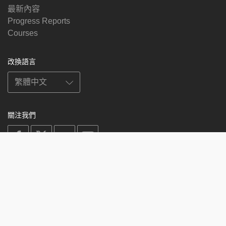
最新內容
Progress Reports
Courses
改換語言
關注我們
on
on
on
on
facebook
X
soundcloud
youtube
Subscribe to our newsletter
Enter
Subscribe
your
email