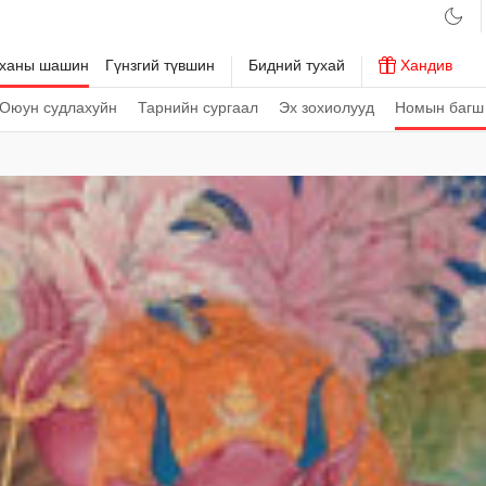
рханы шашин
Гүнзгий түвшин
Бидний тухай
Хандив
Оюун судлахуйн
Тарнийн сургаал
Эх зохиолууд
Номын багш