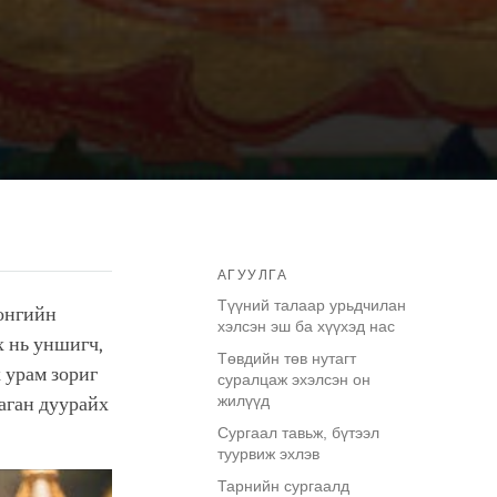
АГУУЛГА
Түүний талаар урьдчилан
онгийн
хэлсэн эш ба хүүхэд нас
х нь уншигч,
Төвдийн төв нутагт
 урам зориг
суралцаж эхэлсэн он
жилүүд
даган дуурайх
Сургаал тавьж, бүтээл
туурвиж эхлэв
Тарнийн сургаалд