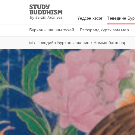
Close
Study
Buddhism
Үндсэн хэсэг
Төвөдийн Бу
Home
Бурханы шашны тухай
Гэгээрэлд хүрэх зам мөр
›
Төвөдийн Бурханы шашин
›
Номын багш нар