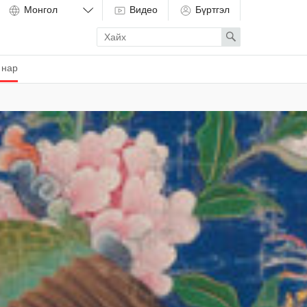
Видео
Бүртгэл
Enter
Search
search
term
 нар