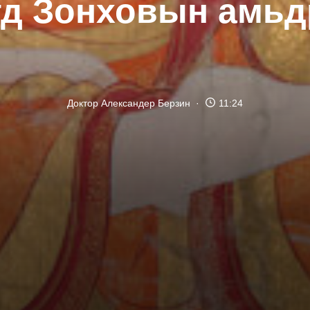
гд Зонховын амьд
Доктор Александер Берзин
11:24