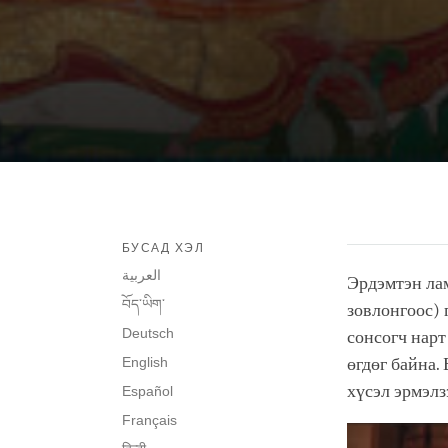
БУСАД ХЭЛ
العربية
Эрдэмтэн ла
བོད་ཡིག་
зовлонгоос) 
Deutsch
сонсогч нарт
English
өгдөг байна.
хүсэл эрмэлз
Español
Français