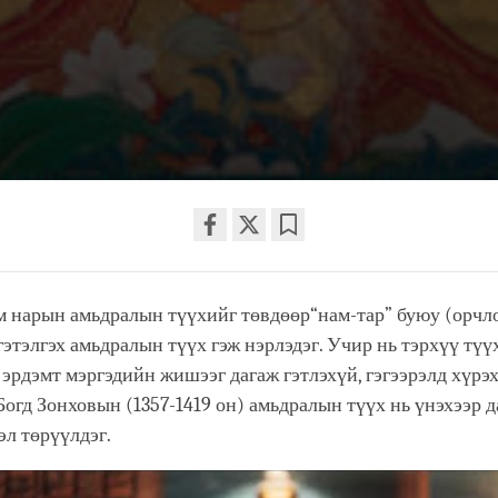
Share
Bookmark
on
м нарын амьдралын түүхийг төвдөөр“нам-тар” буюу (орчл
facebook
гэтэлгэх амьдралын түүх гэж нэрлэдэг. Учир нь тэрхүү түү
 эрдэмт мэргэдийн жишээг дагаж гэтлэхүй, гэгээрэлд хүрэх
 Богд Зонховын (1357-1419 он) амьдралын түүх нь үнэхээр 
эл төрүүлдэг.