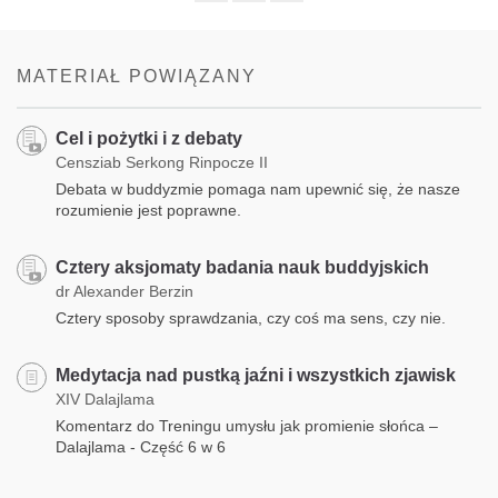
Share
Bookmark
on
facebook
MATERIAŁ POWIĄZANY
Cel i pożytki i z debaty
Censziab Serkong Rinpocze II
Debata w buddyzmie pomaga nam upewnić się, że nasze
rozumienie jest poprawne.
Cztery aksjomaty badania nauk buddyjskich
dr Alexander Berzin
Cztery sposoby sprawdzania, czy coś ma sens, czy nie.
Medytacja nad pustką jaźni i wszystkich zjawisk
XIV Dalajlama
Komentarz do Treningu umysłu jak promienie słońca –
Dalajlama - Część 6 w 6