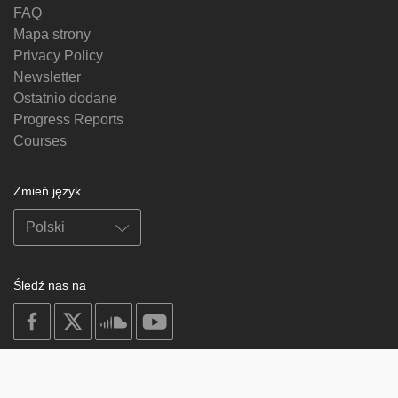
FAQ
Mapa strony
Privacy Policy
Newsletter
Ostatnio dodane
Progress Reports
Courses
Zmień język
Śledź nas na
on
on
on
on
facebook
X
soundcloud
youtube
Subscribe to our newsletter