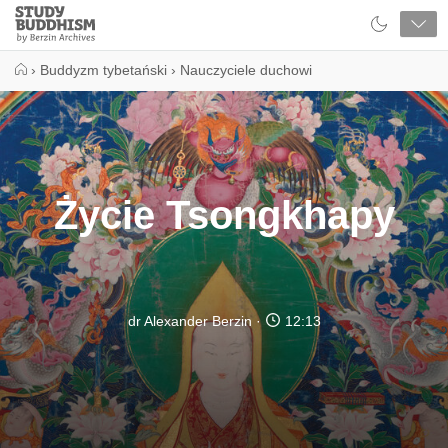
Close
Study
Buddhism
Home
›
Buddyzm tybetański
›
Nauczyciele duchowi
Życie Tsongkhapy
dr Alexander Berzin
12:13