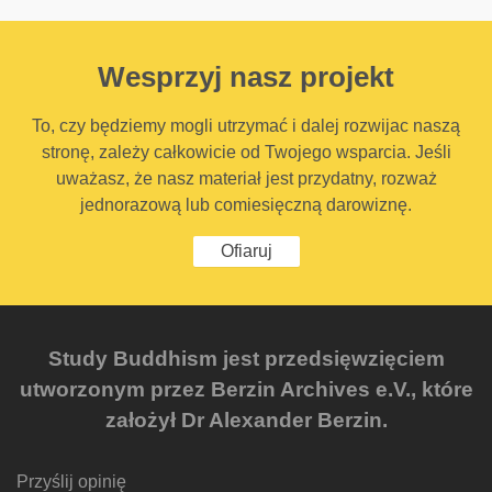
Wesprzyj nasz projekt
To, czy będziemy mogli utrzymać i dalej rozwijac naszą
stronę, zależy całkowicie od Twojego wsparcia. Jeśli
uważasz, że nasz materiał jest przydatny, rozważ
jednorazową lub comiesięczną darowiznę.
Ofiaruj
Study Buddhism jest przedsięwzięciem
utworzonym przez Berzin Archives e.V., które
założył Dr Alexander Berzin.
Przyślij opinię