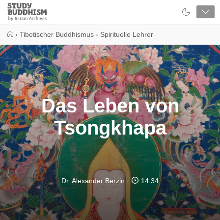
Close
Study
Buddhism
Home
›
Tibetischer Buddhismus
›
Spirituelle Lehrer
Das Leben von
Tsongkhapa
Dr. Alexander Berzin
14:34