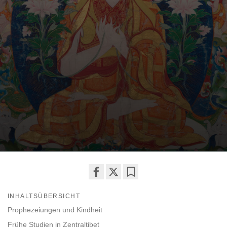
Share
Bookmark
INHALTSÜBERSICHT
on
facebook
Prophezeiungen und Kindheit
Frühe Studien in Zentraltibet