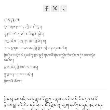
Share
Bookmark
ནང་དོན་སྙིང་པོ།
on
facebook
ལུང་བསྟན་ཁག་དང་བྱིས་པའི་དུས།
དབུས་གཙང་དུ་ཐོག་མའི་སློབ་གཉེར།
གསུང་ཆོས་དང་ལྗགས་རྩོམ་གྱི་ཐོག་མ།
གསང་སྔགས་ལ་གཟབ་ནན་གྱི་སློབ་གཉེར་དང་ཉམས་ལེན།
སྟོང་ཉིད་ལ་རྟོག་མེད་མངོན་སུམ་དུ་རྟོགས་པའི་ཤེས་པ་སྐྱེད་ཆེད་སློབ་གཉེར་དང་བསྙེན་
མཚམས།
རླབས་ཆེན་གྱི་མཛད་པ་གཞན།
སྐུ་མྱ་ངན་ལས་འདའ་ཚུལ།
སློབ་མའི་ཚོགས།
སྐྱེས་བུ་དམ་པའི་མཛད་རྣམ་ལོ་རྒྱུས་ལ་རྣམ་ཐར་ཟེར། དེ་ཡིས་ཉན་པ་པོ་
རྣམས་བླ་མའི་མིག་དཔེ་བཟང་པོའི་རྗེས་སུ་འཇུག་དགོས་པ་དང་ཐར་པ་དང་