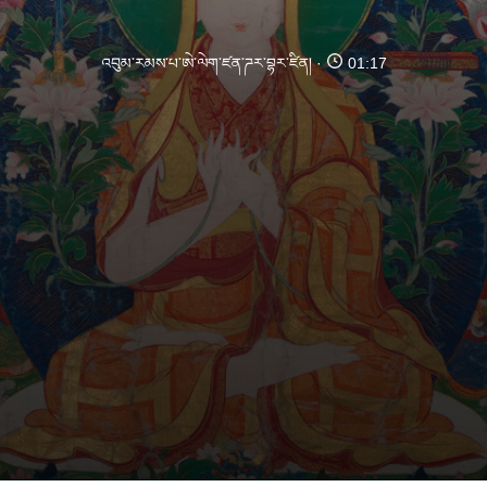
འབུམ་རམས་པ་ཨེ་ལེག་ཛན་ཌར་བྷར་ཛིན།
01:17