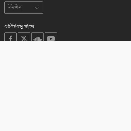
ང་ཚོའི་རྗེས་སུ་འབྲོངས།
on
on
on
on
facebook
X
soundcloud
youtube
Subscribe to our newsletter
Enter
Subscribe
your
email
Study
© 2003-2026 Berzin Archives e.V.
Impressum
Buddhism
Home