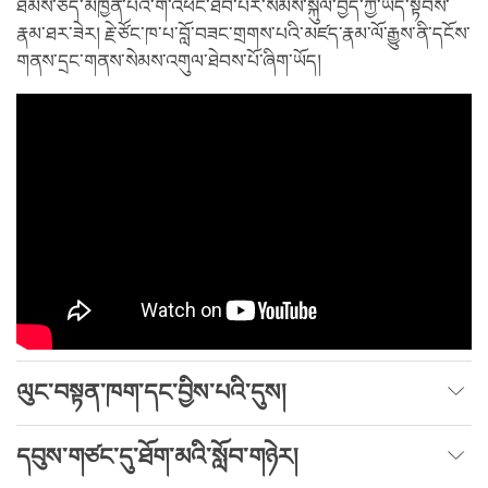
ཐམས་ཅད་མཁྱེན་པའི་གོ་འཕོང་ཐོབ་པར་སེམས་སྐུལ་བྱེད་ཀྱི་ཡོད་སྟབས་
རྣམ་ཐར་ཟེར། རྗེ་ཙོང་ཁ་པ་བློ་བཟང་གྲགས་པའི་མཛད་རྣམ་ལོ་རྒྱུས་ནི་དངོས་
གནས་དྲང་གནས་སེམས་འགུལ་ཐེབས་པོ་ཞིག་ཡོད།
ལུང་བསྟན་ཁག་དང་བྱིས་པའི་དུས།
དབུས་གཙང་དུ་ཐོག་མའི་སློབ་གཉེར།