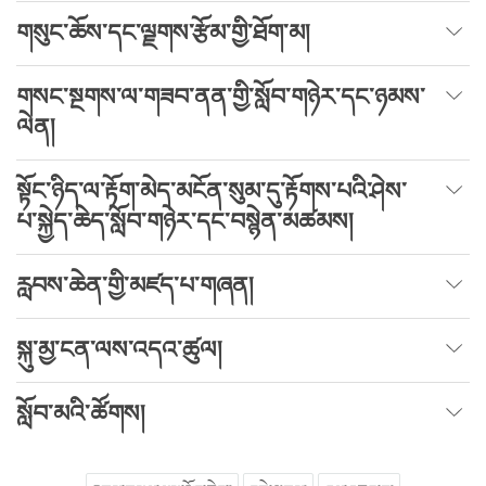
གསུང་ཆོས་དང་ལྗགས་རྩོམ་གྱི་ཐོག་མ།
གསང་སྔགས་ལ་གཟབ་ནན་གྱི་སློབ་གཉེར་དང་ཉམས་
ལེན།
སྟོང་ཉིད་ལ་རྟོག་མེད་མངོན་སུམ་དུ་རྟོགས་པའི་ཤེས་
པ་སྐྱེད་ཆེད་སློབ་གཉེར་དང་བསྙེན་མཚམས།
རླབས་ཆེན་གྱི་མཛད་པ་གཞན།
སྐུ་མྱ་ངན་ལས་འདའ་ཚུལ།
སློབ་མའི་ཚོགས།