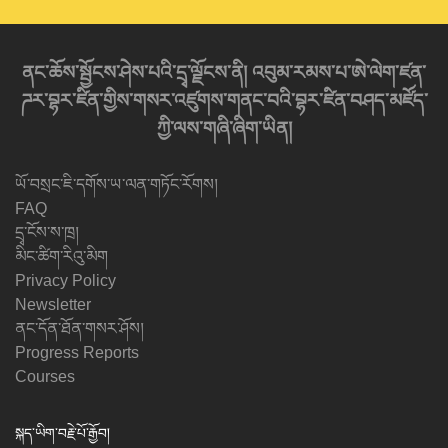
ནང་ཆོས་སྦྱོངས་ཤེས་པའི་དྲྭ་ལྗོངས་ནི། འབུམ་རམས་པ་ཨེ་ལེག་ཛན་
ཌར་བྷར་ཛིན་གྱིས་གསར་འཛུགས་གནང་བའི་བྷར་ཛིན་བཤད་མཛོད་
ཀྱི་ལས་གཞི་ཞིག་ཡིན།
ཡོ་བསྲང་ཇི་དགོས་ཡ་ལན་གཏོང་རོགས།
FAQ
དྲྭ་ངོས་ས་ཁྲ།
མིང་ཚིག་རིའུ་མིག
Privacy Policy
Newsletter
ནང་དོན་ཐོན་གསར་ཤོས།
Progress Reports
Courses
སྐད་ཡིག་བརྗེ་པོ་རྒྱོབ།