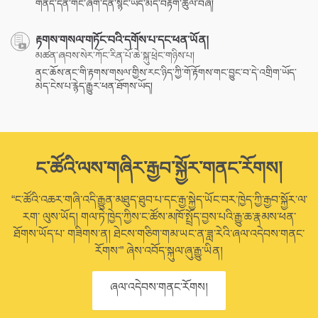
གནད་དོན་གང་ཞིག་དོན་སྙིང་ཡོད་མེད་བརྟག་ཚུལ་བཞི།
རྟགས་གསལ་གཏོང་བའི་དགོས་པ་དང་ཕན་ཡོན།
མཚན་ཞབས་སེར་ཀོང་རིན་པོ་ཆེ་སྐུ་ཕྲེང་གཉིས་པ།
ནང་ཆོས་ནང་གི་རྟགས་གསལ་གྱིས་རང་ཉིད་ཀྱི་གོ་རྟོགས་གང་བྱུང་བ་དེ་འགྲིག་ཡོད་
མེད་ངེས་པ་རྙེད་རྒྱུར་ཕན་ཐོགས་ཡོད།
ང་ཚོའི་ལས་གཞིར་རྒྱབ་སྐྱོར་གནང་རོགས།
“ང་ཚོའི་འཆར་གཞི་འདི་རྒྱུན་མཐུད་ཐུབ་པ་དང་རྒྱ་སྐྱེད་ཡོང་བར་ཁྱེད་ཀྱི་རྒྱབ་སྐྱོར་ལ་
རག་ ལུས་ཡོད། གལ་ཏེ་ཁྱེད་ཀྱིས་ང་ཚོས་མཁོ་སྤྲོད་བྱས་པའི་རྒྱུ་ཆ་རྣམས་ཕན་
ཐོགས་ཡོད་པ་ གཟིགས་ན། ཐེངས་གཅིག་གམ་ཡང་ན་ཟླ་རེའི་ཞལ་འདེབས་གནང་
རོགས་” ཞེས་འབོད་སྐུལ་ཞུ་རྒྱུ་ཡིན།
ཞལ་འདེབས་གནང་རོགས།