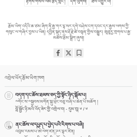
རྟགས་གསལ་ལམ་རྩོད་གླེང་།
དགེ་ལུགས།
ཐལ་འགྱུར་བ།
རྩོམ་ཡིག་འདིའི་ཆ་ཙམ་ཞིག་ནི་རྒྱ་གར་དྷ་སར་དགེ་བཤེས་ངག་དབང་དར་རྒྱས་ལགས་ཀྱི་
གསུང་ལ་གཞིར་བྱས་པ་ཡིན། དབྱིན་སྐད་ནས་རྡོ་རྗེ་ཚེ་བསྟན་གྱིས་བསྒྱུར། ཨཱཙཱརྱ་གྲགས་པ་རྒྱ་
མཚོས་རྩོམ་སྒྲིག་ཞུས།།
Share
Bookmark
on
facebook
འབྲེལ་ཡོད་རྩོམ་ཡིག་ཁག
བདག་དང་ཆོས་ཐམས་ཅད་ཀྱི་སྟོང་ཉིད་སྒོམ་པ།
༸གོང་ས་༸སྐྱབས་མགོན་སྐུ་ཕྲེང་བཅུ་བཞི་པ་ཆེན་པོ་མཆོག །
བློ་སྦྱོང་ཉི་མའི་འོད་ཟེར་གྱི་འགྲེལ་བ། - དུམ་བུ། ༦ / ༦
ནང་ཆོས་ལ་དཔྱད་པ་བྱེད་པའི་རིགས་པ་བཞི།
འབུམ་རམས་པ་ཨེ་ལེག་ཛན་ཌར་བྷར་ཛིན།