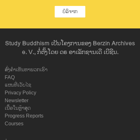
ບໍລິຈາກ
Study Buddhism ເປັນໂຄງການຂອງ Berzin Archives
e. V., ກໍ່ຕັ້ງໂດຍ ດຣ ອາເລັກຊານເດີ ເບີຊີນ.
ສົ່ງຄຳເຫັນຫາພວກເຮົາ
FAQ
ແຜນທີ່ເວັບໄຊ
Privacy Policy
Newsletter
ເນື້ອໃນຫຼ້າສຸດ
Progress Reports
Courses