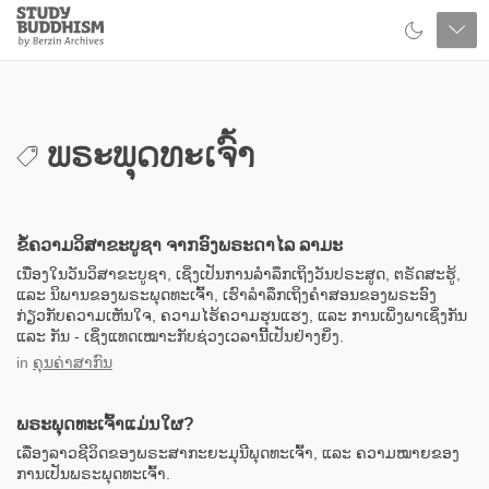
Close
Study
Buddhism
Home
ພຣະພຸດທະເຈົ້າ
ຂໍ້ຄວາມວິສາຂະບູຊາ ຈາກອົງພຣະດາໄລ ລາມະ
ເນື່ອງໃນວັນວິສາຂະບູຊາ, ເຊິ່ງເປັນການລຳລຶກເຖິງວັນປຣະສູດ, ຕຣັດສະຮູ້,
ແລະ ນິພານຂອງພຣະພຸດທະເຈົ້າ, ເຮົາລຳລຶກເຖິງຄຳສອນຂອງພຣະອົງ
ກ່ຽວກັບຄວາມເຫັນໃຈ, ຄວາມໄຮ້ຄວາມຮຸນແຮງ, ແລະ ການເພິ່ງພາເຊິ່ງກັນ
ແລະ ກັນ - ເຊິ່ງແທດເໝາະກັບຊ່ວງເວລານີ້ເປັນຢ່າງຍິ່ງ.
in
ຄຸນຄ່າສາກົນ
ພຣະພຸດທະເຈົ້າແມ່ນໃຜ?
ເລື່ອງລາວຊີວິດຂອງພຣະສາກະຍະມຸນີພຸດທະເຈົ້າ, ແລະ ຄວາມໝາຍຂອງ
ການເປັນພຣະພຸດທະເຈົ້າ.