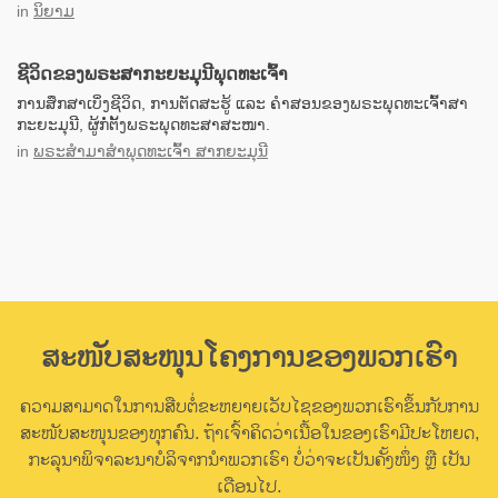
in
ນິຍາມ
ຊີວິດຂອງພຣະສາກະຍະມຸນີພຸດທະເຈົ້າ
ການສຶກສາເບິ່ງຊີວິດ, ການຕັດສະຮູ້ ແລະ ຄຳສອນຂອງພຣະພຸດທະເຈົ້າສາ
ກະຍະມຸນີ, ຜູ້ກໍ່ຕັ້ງພຣະພຸດທະສາສະໜາ.
in
ພຣະສຳມາສຳພຸດທະເຈົ້າ ສາກຍະມຸນີ
ສະໜັບສະໜຸນໂຄງການຂອງພວກເຮົາ
ຄວາມສາມາດໃນການສືບຕໍ່ຂະຫຍາຍເວັບໄຊຂອງພວກເຮົາຂຶ້ນກັບການ
ສະໜັບສະໜຸນຂອງທຸກຄົນ. ຖ້າເຈົ້າຄິດວ່າເນື້ອໃນຂອງເຮົາມີປະໂຫຍດ,
ກະລຸນາພິຈາລະນາບໍລິຈາກນຳພວກເຮົາ ບໍ່ວ່າຈະເປັນຄັ້ງໜຶ່ງ ຫຼື ເປັນ
ເດືອນໄປ.