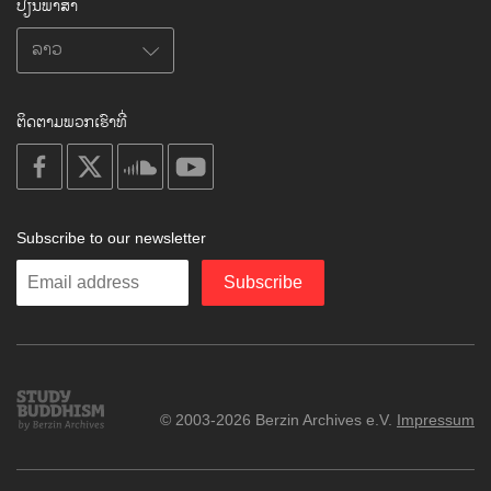
ປ່ຽນພາສາ
ຕິດຕາມພວກເຮົາທີ່
on
on
on
on
facebook
X
soundcloud
youtube
Subscribe to our newsletter
Enter
Subscribe
your
email
Study
© 2003-2026 Berzin Archives e.V.
Impressum
Buddhism
Home