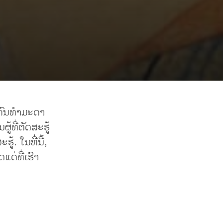
ນຄົນທຳມະດາ
້ທີ່ຕັດສະຮູ້
້. ໃນທີ່ນີ້,
ແດ່ທີ່ເຮົາ