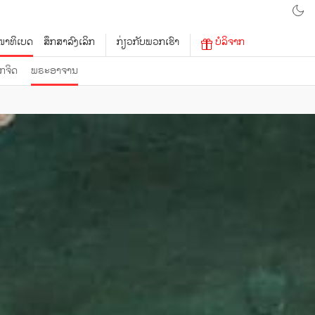
າທິເບດ
ສຶກສາລົງເລິກ
ກ່ຽວກັບພວກເຮົາ
ບໍລິຈາກ
ກຈິດ
ພຣະອາຈານ