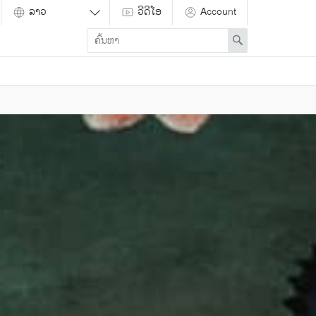
ວີດີໂອ
Account
Enter
Search
search
term