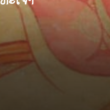
ະເຈົ້າ