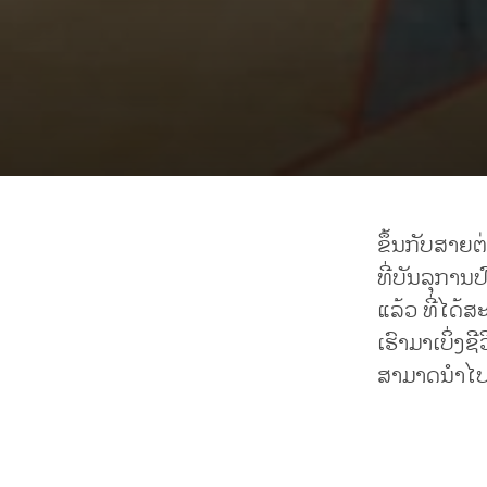
ຂຶ້ນກັບສາຍ
ທີ່ບັນລຸການ
ແລ້ວ ທີ່ໄດ້ສ
ເຮົາມາເບິ່ງ
ສາມາດນຳໄປໃ