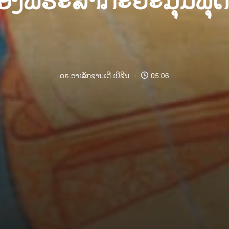
ຂອງພຣະສາກະຍະມຸນີພຸດທ
ດຣ ອາເລັກຊານເດີ ເບີຊີນ
05:06