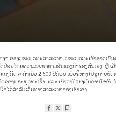
ຕ່າງໆ ຂອງພຣະພຸດທະສາສະໜາ, ພຣະພຸດທະເຈົ້າອາດເປັ
ປົດປ່ອຍໂດຍຄວາມພະຍາຍາມອັນແຮງກ້າຂອງຕົນເອງ, ຫຼື ເປັນຜູ
ະແດງກິດຈະກໍາເມື່ອ 2,500 ປີກ່ອນ ເພື່ອຊີ້ທາງໄປສູ່ການຕັດສະຮູ
ຊີວິດຂອງພຣະພຸດທະເຈົ້າ, ແລະ ເບິ່ງວ່າມີແຮງບັນດານໃຈອັນໃດ
ຊ້ໄດ້ສໍາລັບເສັ້ນທາງສາສະໜາຂອງເຮົາເອງ.
Share
Bookmark