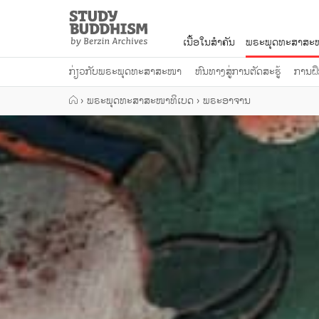
Close
Study
Buddhism
ເນື້ອໃນສຳຄັນ
ພຣະພຸດທະສາສະໜ
Home
ກ່ຽວກັບພຣະພຸດທະສາສະໜາ
ຫົນທາງສູ່ການຕັດສະຮູ້
ການຝຶ
›
ພຣະພຸດທະສາສະໜາທິເບດ
›
ພຣະອາຈານ