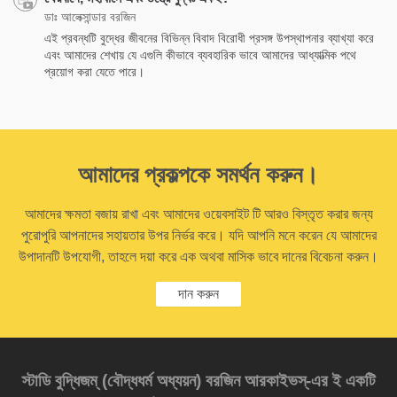
ডাঃ আলেক্সান্ডার বরজিন
এই প্রবন্ধটি বুদ্ধের জীবনের বিভিন্ন বিবাদ বিরোধী প্রসঙ্গ উপস্থাপনার ব্যাখ্যা করে
এবং আমাদের শেখায় যে এগুলি কীভাবে ব্যবহারিক ভাবে আমাদের আধ্যাত্মিক পথে
প্রয়োগ করা যেতে পারে।
আমাদের প্রকল্পকে সমর্থন করুন।
আমাদের ক্ষমতা বজায় রাখা এবং আমাদের ওয়েবসাইট টি আরও বিস্তৃত করার জন্য
পুরোপুরি আপনাদের সহায়তার উপর নির্ভর করে। যদি আপনি মনে করেন যে আমাদের
উপাদানটি উপযোগী, তাহলে দয়া করে এক অথবা মাসিক ভাবে দানের বিবেচনা করুন।
দান করুন
স্টাডি বুদ্ধিজম্‌ (বৌদ্ধধর্ম অধ্যয়ন) বরজিন আরকাইভস্‌-এর ই একটি