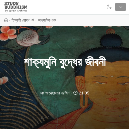
Close
Study
Buddhism
Home
›
তিব্বতী বৌদ্ধ ধর্ম
›
আধ্যাত্মিক গুরু
শাক্যমুনি বুদ্ধের জীবনী
ডাঃ আলেক্সান্ডার বরজিন
21:05