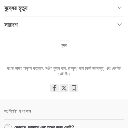
বুদ্ধের মৃত্যু
সারাংশ
বুদ্ধ
বাংলা ভাষায় অনুবাদ করেছেন, সঞ্জীব কুমার দাস, রামকৃষ্ণ দাস (কর্মা জ্ঞানবজ্র) এবং দেবজিৎ
চ্যাটার্জী।
Share
Bookmark
on
facebook
সংশ্লিষ্ট উপাদান
থেরবাদে, মহাযানে এবং তন্ত্রে বুদ্ধঃ একই?