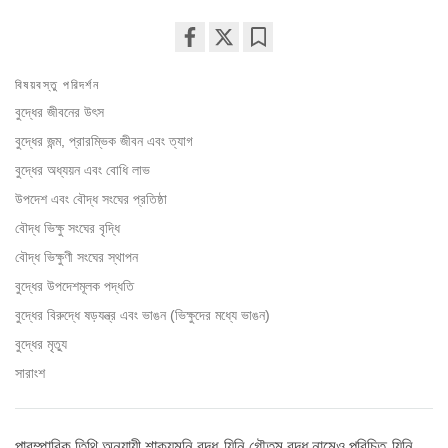
Share
Bookmark
বিষয়বস্তু পরিদর্শন
on
facebook
বুদ্ধের জীবনের উৎস
বুদ্ধের জন্ম, প্রারম্ভিক জীবন এবং ত্যাগ
বুদ্ধের অধ্যয়ন এবং বোধি লাভ
উপদেশ এবং বৌদ্ধ সংঘের প্রতিষ্ঠা
বৌদ্ধ ভিক্ষু সংঘের বৃদ্ধি
বৌদ্ধ ভিক্ষুণী সংঘের স্থাপন
বুদ্ধের উপদেশমূলক পদ্ধতি
বুদ্ধের বিরুদ্ধে ষড়যন্ত্র এবং ভাঙন (ভিক্ষুদের মধ্যে ভাঙন)
বুদ্ধের মৃত্যু
সারাংশ
পারম্পারিক তিথি অনুযায়ী শাক্যমুনি বুদ্ধ, যিনি গৌতম বুদ্ধ নামেও পরিচিত, যিনি