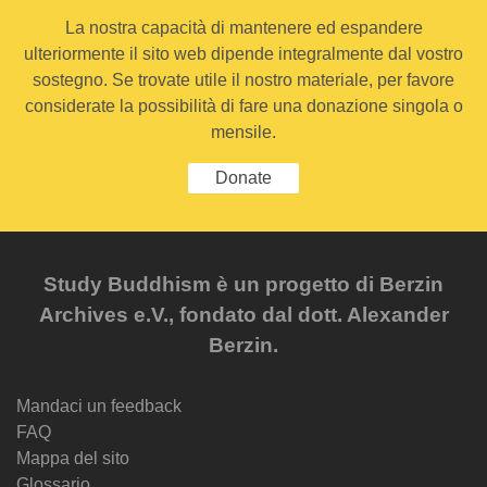
La nostra capacità di mantenere ed espandere
ulteriormente il sito web dipende integralmente dal vostro
sostegno. Se trovate utile il nostro materiale, per favore
considerate la possibilità di fare una donazione singola o
mensile.
Donate
Study Buddhism è un progetto di Berzin
Archives e.V., fondato dal dott. Alexander
Berzin.
Mandaci un feedback
FAQ
Mappa del sito
Glossario