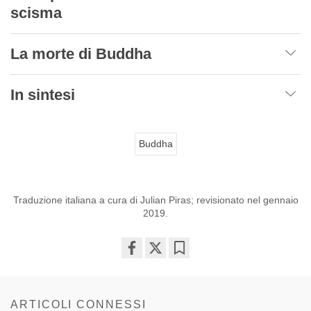
scisma
La morte di Buddha
In sintesi
Buddha
Traduzione italiana a cura di Julian Piras; revisionato nel gennaio
2019.
Share
Bookmark
on
facebook
ARTICOLI CONNESSI