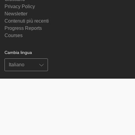
Privacy Policy
Newsletter
Contenuti più recenti
Progress Reports
Courses
Cambia lingua
Seguici su
on
on
on
on
facebook
X
soundcloud
youtube
Subscribe to our newsletter
Enter
Subscribe
your