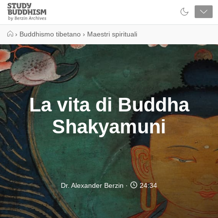
Close
Study
Buddhism
Home
›
Buddhismo tibetano
›
Maestri spirituali
La vita di Buddha
Shakyamuni
Dr. Alexander Berzin
24:34