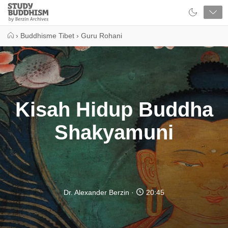
Close
Study
Buddhism
Home
›
Buddhisme Tibet
›
Guru Rohani
Kisah Hidup Buddha
Shakyamuni
Dr. Alexander Berzin
20:45