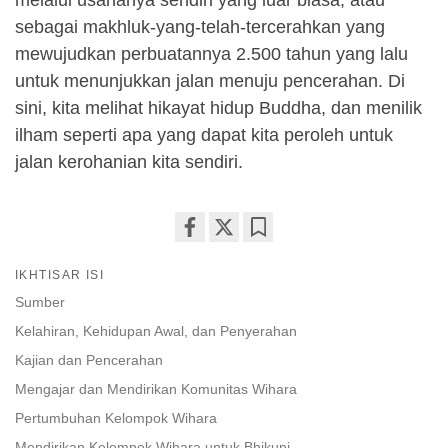
sebagai makhluk-yang-telah-tercerahkan yang
mewujudkan perbuatannya 2.500 tahun yang lalu
untuk menunjukkan jalan menuju pencerahan. Di
sini, kita melihat hikayat hidup Buddha, dan menilik
ilham seperti apa yang dapat kita peroleh untuk
jalan kerohanian kita sendiri.
Share
Bookmark
IKHTISAR ISI
on
facebook
Sumber
Kelahiran, Kehidupan Awal, dan Penyerahan
Kajian dan Pencerahan
Mengajar dan Mendirikan Komunitas Wihara
Pertumbuhan Kelompok Wihara
Mendirikan Kelompok Wihara untuk Bhikuni