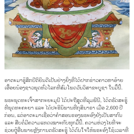
ອາຕະມາຮູ້ສຶກປິຕິຍິນດີເປັນຢ່າງຍິ່ງທີ່ໄດ້ຝາກຂ່າວຄາວຫາອ້າຍ
ເອື້ອຍນ້ອງຊາວພຸດທົ່ວໂລກທີ່ສົມໂພດວັນວິສາຂະບູຊາ ໃນມື້ນີ້.
ພຣະພຸດທະເຈົ້າສາກະຍະມຸນີ ໄດ້ປະຖືສູດທີ່ລຸມພີນີ, ໄດ້ຕຣັດສະຮູ້
ທີ່ພຸດທະຄະຍາ ແລະ ໄດ້ປະຮິນິພານທີ່ກຸສິນາຣາ ເມື່ອ 2,600 ປີ
ກ່ອນ, ແຕ່ອາຕະມາເຊື່ອວ່າຄຳສອນຂອງພຣະອົງຍັງເປັນສາກົນ
ແລະ ສືບຕໍ່ມີຄວາມແທດເໝາະກັບທຸກມື້ນີ້. ຄວາມຫ່ວງໄຍທີ່ຈະ
ຊ່ວຍຜູ້ອື່ນພາຍຫຼັງການຕຣັດສະຮູ້ ໄດ້ດົນໃຈໃຫ້ພຣະອົງໃຊ້ເວລາທີ່