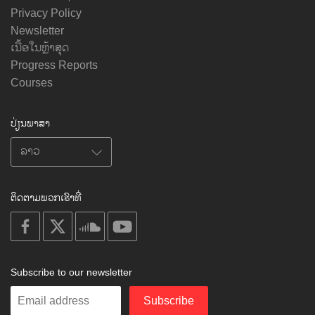
Privacy Policy
Newsletter
ເນື້ອໃນຫຼ້າສຸດ
Progress Reports
Courses
ປ່ຽນພາສາ
ຕິດຕາມພວກເຮົາທີ່
on
on
on
on
facebook
X
soundcloud
youtube
Subscribe to our newsletter
Enter
Subscribe
your