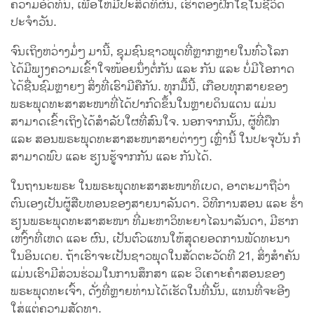
ຄວາມອົດທົນ, ເພື່ອໃຫ້ມີປະສິດທິຜົນ, ເຮົາຕ້ອງຝຶກໃຊ້ໃນຊີວິດ
ປະຈຳວັນ.
ຈົນເຖິງຫວ່າງມໍ່ໆ ມານີ້, ຊຸມຊົນຊາວພຸດທີ່ຫຼາກຫຼາຍໃນທົ່ວໂລກ
ໄດ້ມີພຽງຄວາມເຂົ້າໃຈໜ້ອຍນຶ່ງຕໍ່ກັນ ແລະ ກັນ ແລະ ບໍ່ມີໂອກາດ
ໄດ້ຊື່ນຊົມຫຼາຍໆ ສິ່ງທີ່ເຮົາມີຄືກັນ. ທຸກມື້ນີ້, ເກືອບທຸກສາຍຂອງ
ພຣະພຸດທະສາສະໜາທີ່ໄດ້ປາກົດຂຶ້ນໃນຫຼາຍດິນແດນ ແມ່ນ
ສາມາດເຂົ້າເຖິງໄດ້ສຳລັບໃຜທີ່ສົນໃຈ. ນອກຈາກນັ້ນ, ຜູ້ທີ່ຝຶກ
ແລະ ສອນພຣະພຸດທະສາສະໜາສາຍຕ່າງໆ ເຫຼົ່ານີ້ ໃນປະຈຸບັນ ກໍ
ສາມາດພົບ ແລະ ຮຽນຮູ້ຈາກກັນ ແລະ ກັນໄດ້.
ໃນຖານະພຣະ ໃນພຣະພຸດທະສາສະໜາທິເບດ, ອາຕະມາຖືວ່າ
ຕົນເອງເປັນຜູ້ສືບທອນຂອງສາຍນາລັນດາ. ວິທີການສອນ ແລະ ຮ່ຳ
ຮຽນພຣະພຸດທະສາສະໜາ ທີ່ມະຫາວິທະຍາໄລນາລັນດາ, ມີຮາກ
ເຫງົ້າທີ່ເຫດ ແລະ ຜົນ, ເປັນຕົວແທນໃຫ້ສຸດຍອດການພັດທະນາ
ໃນອິນເດຍ. ຖ້າເຮົາຈະເປັນຊາວພຸດໃນສັດຕະວັດທີ 21, ສິ່ງສຳຄັນ
ແມ່ນເຮົາມີສ່ວນຮ່ວມໃນການສຶກສາ ແລະ ວິເຄາະຄຳສອນຂອງ
ພຣະພຸດທະເຈົ້າ, ດັ່ງທີ່ຫຼາຍທ່ານໄດ້ເຮັດໃນທີ່ນັ້ນ, ແທນທີ່ຈະອີງ
ໃສ່ແຕ່ຄວາມສັດທາ.