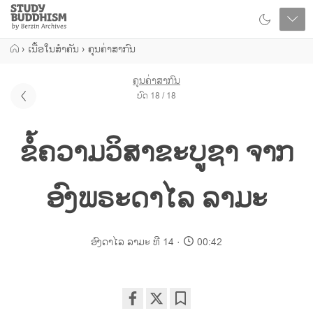
Close
Study
Buddhism
Home
›
ເນື້ອໃນສຳຄັນ
›
ຄຸນຄ່າສາກົນ
ຄຸນຄ່າສາກົນ
ບົດ 18 / 18
ຂໍ້ຄວາມວິສາຂະບູຊາ ຈາກ
ອົງພຣະດາໄລ ລາມະ
ອົງດາໄລ ລາມະ ທີ 14
00:42