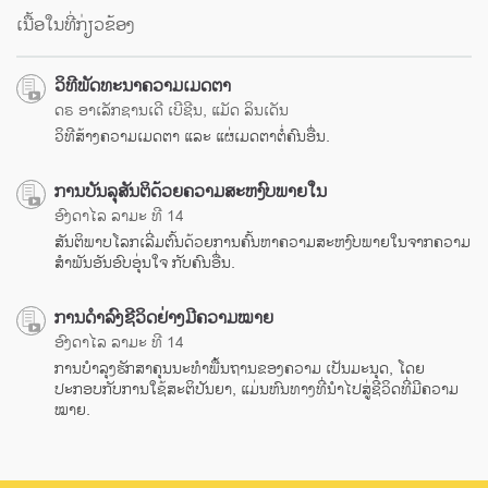
ເນື້ອໃນທີ່ກ່ຽວຂ້ອງ
ວິທີພັດທະນາຄວາມເມດຕາ
ດຣ ອາເລັກຊານເດີ ເບີຊີນ, ແມັດ ລິນເດັນ
ວິທີສ້າງຄວາມເມດຕາ ແລະ ແຜ່ເມດຕາຕໍ່ຄົນອື່ນ.
ການບັນລຸສັນຕິດ້ວຍຄວາມສະຫງົບພາຍໃນ
ອົງດາໄລ ລາມະ ທີ 14
ສັນຕິພາບໂລກເລີ່ມຕົ້ນດ້ວຍການຄົ້ນຫາຄວາມສະຫງົບພາຍໃນຈາກຄວາມ
ສຳພັນອັນອົບອຸ່ນໃຈ ກັບຄົນອື່ນ.
ການດຳລົງຊີວິດຢ່າງມີຄວາມໝາຍ
ອົງດາໄລ ລາມະ ທີ 14
ການບຳລຸງຮັກສາຄຸນນະທຳພື້ນຖານຂອງຄວາມ ເປັນມະນຸດ, ໂດຍ
ປະກອບກັບການໃຊ້ສະຕິປັນຍາ, ແມ່ນຫົນທາງທີ່ນຳໄປສູ່ຊີວິດທີ່ມີຄວາມ
ໝາຍ.