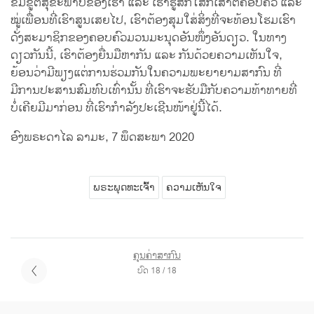
ຂົ່ມຂູ່ຕໍ່ສຸຂະພາບຂອງເຮົາ ແລະ ເຮົາຮູ້ສຶກໂສກເສົ້າຕໍ່ຄອບຄົວ ແລະ
ໝູ່ເພື່ອນທີ່ເຮົາສູນເສຍໄປ, ເຮົາຕ້ອງສຸມໃສ່ສິ່ງທີ່ຈະທ້ອນໂຮມເຮົາ
ດັ່ງສະມາຊິກຂອງຄອບຄົວມວນມະນຸດອັນໜຶ່ງອັນດຽວ. ໃນທາງ
ດຽວກັນນີ້, ເຮົາຕ້ອງຍື່ນມືຫາກັນ ແລະ ກັນດ້ວຍຄວາມເຫັນໃຈ,
ຍ້ອນວ່າມີພຽງແຕ່ການຮ່ວມກັນໃນຄວາມພະຍາຍາມສາກົນ ທີ່
ມີການປະສານສົມທົບເທົ່ານັ້ນ ທີ່ເຮົາຈະຮັບມືກັບຄວາມທ້າທາຍທີ່
ບໍ່ເຄີຍມີມາກ່ອນ ທີ່ເຮົາກຳລັງປະເຊີນໜ້າຢູ່ນີ້ໄດ້.
ອົງພຣະດາໄລ ລາມະ, 7 ພຶດສະພາ 2020
ພຣະພຸດທະເຈົ້າ
ຄວາມເຫັນໃຈ
ຄຸນຄ່າສາກົນ
ບົດ 18 / 18