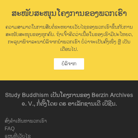
ສະໜັບສະໜຸນໂຄງການຂອງພວກເຮົາ
ຄວາມສາມາດໃນການສືບຕໍ່ຂະຫຍາຍເວັບໄຊຂອງພວກເຮົາຂຶ້ນກັບການ
ສະໜັບສະໜຸນຂອງທຸກຄົນ. ຖ້າເຈົ້າຄິດວ່າເນື້ອໃນຂອງເຮົາມີປະໂຫຍດ,
ກະລຸນາພິຈາລະນາບໍລິຈາກນຳພວກເຮົາ ບໍ່ວ່າຈະເປັນຄັ້ງໜຶ່ງ ຫຼື ເປັນ
ເດືອນໄປ.
ບໍລິຈາກ
Study Buddhism ເປັນໂຄງການຂອງ Berzin Archives
e. V., ກໍ່ຕັ້ງໂດຍ ດຣ ອາເລັກຊານເດີ ເບີຊີນ.
ສົ່ງຄຳເຫັນຫາພວກເຮົາ
FAQ
ແຜນທີ່ເວັບໄຊ