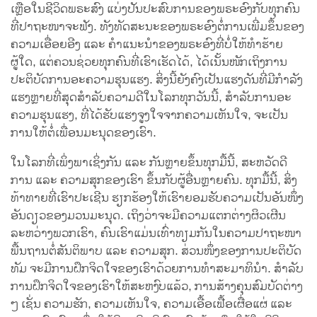
ເຫຼືອໃນຊີວິດພຣະສົງ ແບ່ງປັນປະສົບການຂອງພຣະອົງກັບທຸກຄົນ
ທີ່ປາຖະໜາຈະຟັງ. ທັງທັດສະນະຂອງພຣະອົງຕໍ່ການເພີ່ມຂຶ້ນຂອງ
ຄວາມເອື່ອຍອີງ ແລະ ຄຳແນະນຳຂອງພຣະອົງທີ່ບໍ່ໃຫ້ທຳຮ້າຍ
ຜູ້ໃດ, ແຕ່ຄວນຊ່ວຍທຸກຄົນທີ່ເຮົາເຮັດໄດ້, ໄດ້ເນັ້ນໜັກເຖິງການ
ປະຕິບັດການອະຄວາມຮຸນແຮງ. ສິ່ງນີ້ຍັງຄົງເປັນແຮງດັນທີ່ມີກຳລັງ
ແຮງຫຼາຍທີ່ສຸດສຳລັບຄວາມດີໃນໂລກທຸກວັນນີ້, ສຳລັບການອະ
ຄວາມຮຸນແຮງ, ທີ່ໄດ້ຮັບແຮງຈູງໃຈຈາກຄວາມເຫັນໃຈ, ຈະເປັນ
ການໃຫ້ຕໍ່ເພື່ອນມະນຸດຂອງເຮົາ.
ໃນໂລກທີ່ເພິ່ງພາເຊິ່ງກັນ ແລະ ກັນຫຼາຍຂຶ້ນທຸກມື້ນີ້, ສະຫວັດດີ
ການ ແລະ ຄວາມສຸກຂອງເຮົາ ຂຶ້ນກັບຜູ້ອື່ນຫຼາຍຄົນ. ທຸກມື້ນີ້, ສິ່ງ
ທ້າທາຍທີ່ເຮົາປະເຊີນ ຮຽກຮ້ອງໃຫ້ເຮົາຍອມຮັບຄວາມເປັນອັນໜຶ່ງ
ອັນດຽວຂອງມວນມະນຸດ. ເຖິງວ່າຈະມີຄວາມແຕກຕ່າງຜິວເຜີນ
ລະຫວ່າງພວກເຮົາ, ຄົນເຮົາແມ່ນເທົ່າທຽມກັນໃນຄວາມປາຖະໜາ
ພື້ນຖານຕໍ່ສັນຕິພາບ ແລະ ຄວາມສຸກ. ສ່ວນໜຶ່ງຂອງການປະຕິບັດ
ທັມ ຈະມີການຝຶກຈິດໃຈຂອງເຮົາດ້ວຍການທຳສະມາທິນຳ. ສຳລັບ
ການຝຶກຈິດໃຈຂອງເຮົາໃຫ້ສະຫງົບແລ້ວ, ການສ້າງຄຸນສົມບັດຕ່າງ
ໆ ເຊັ່ນ ຄວາມຮັກ, ຄວາມເຫັນໃຈ, ຄວາມເອື້ອເຟື້ອເຜື່ອແຜ່ ແລະ