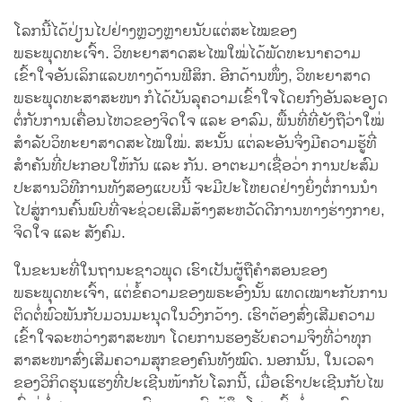
ໂລກນີ້ໄດ້ປ່ຽນໄປຢ່າງຫຼວງຫຼາຍນັບແຕ່ສະໄໝຂອງ
ພຣະພຸດທະເຈົ້າ. ວິທະຍາສາດສະໄໝໃໝ່ໄດ້ພັດທະນາຄວາມ
ເຂົ້າໃຈອັນເລິກແລບທາງດ້ານຟີສິກ. ອີກດ້ານໜຶ່ງ, ວິທະຍາສາດ
ພຣະພຸດທະສາສະໜາ ກໍໄດ້ບັນລຸຄວາມເຂົ້າໃຈໂດຍກົງອັນລະອຽດ
ຕໍ່ກັບການເຄື່ອນໄຫວຂອງຈິດໃຈ ແລະ ອາລົມ, ພື້ນທີ່ທີ່ຍັງຖືວ່າໃໝ່
ສຳລັບວິທະຍາສາດສະໄໝໃໝ່. ສະນັ້ນ ແຕ່ລະອັນຈິ່ງມີຄວາມຮູ້ທີ່
ສຳຄັນທີ່ປະກອບໃຫ້ກັນ ແລະ ກັນ. ອາຕະມາເຊື່ອວ່າ ການປະສົມ
ປະສານວິທີການທັງສອງແບບນີ້ ຈະມີປະໂຫຍດຢ່າງຍິ່ງຕໍ່ການນຳ
ໄປສູ່ການຄົ້ນພົບທີ່ຈະຊ່ວຍເສີມສ້າງສະຫວັດດີການທາງຮ່າງກາຍ,
ຈິດໃຈ ແລະ ສັງຄົມ.
ໃນຂະນະທີ່ໃນຖານະຊາວພຸດ ເຮົາເປັນຜູ້ຖືຄຳສອນຂອງ
ພຣະພຸດທະເຈົ້າ, ແຕ່ຂໍ້ຄວາມຂອງພຣະອົງນັ້ນ ແທດເໝາະກັບການ
ຕິດຕໍ່ພົວພັນກັບມວນມະນຸດໃນວົງກວ້າງ. ເຮົາຕ້ອງສົ່ງເສີມຄວາມ
ເຂົ້າໃຈລະຫວ່າງສາສະໜາ ໂດຍການຮອງຮັບຄວາມຈິງທີ່ວ່າທຸກ
ສາສະໜາສົ່ງເສີມຄວາມສຸກຂອງຄົນທັງໝົດ. ນອກນັ້ນ, ໃນເວລາ
ຂອງວິກິດຮຸນແຮງທີ່ປະເຊີນໜ້າກັບໂລກນີ້, ເມື່ອເຮົາປະເຊີນກັບໄພ