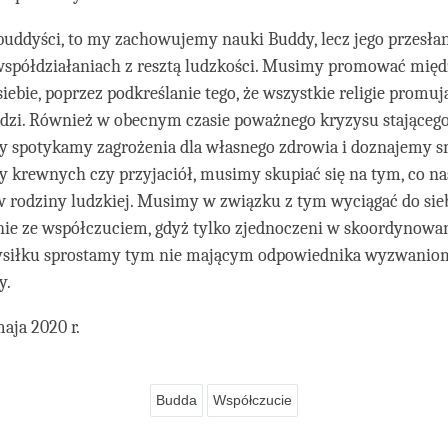
buddyści, to my zachowujemy nauki Buddy, lecz jego przesłan
współdziałaniach z resztą ludzkości. Musimy promować międz
iebie, poprzez podkreślanie tego, że wszystkie religie promuj
udzi. Również w obecnym czasie poważnego kryzysu stającego
dy spotykamy zagrożenia dla własnego zdrowia i doznajemy 
 krewnych czy przyjaciół, musimy skupiać się na tym, co na
w rodziny ludzkiej. Musimy w związku z tym wyciągać do si
ie ze współczuciem, gdyż tylko zjednoczeni w skoordynowa
siłku sprostamy tym nie mającym odpowiednika wyzwaniom
y.
maja 2020 r.
Budda
Współczucie