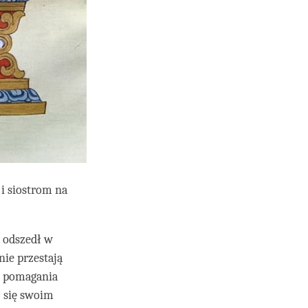
i siostrom na
i odszedł w
nie przestają
u pomagania
c się swoim