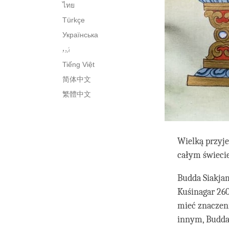
ไทย
Türkçe
Українська
اُردو
Tiếng Việt
简体中文
繁體中文
Wielką przyj
całym świeci
Budda Siakjam
Kuśinagar 260
mieć znaczeni
innym, Budda 