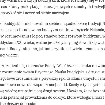
ełny wachlarz tradycji buddyjskich, które rozwinęły się w ró
 z nas, którzy praktykują i nauczają owych rozmaitych tradycj
spotykać się i uczyć od siebie nawzajem.
ki buddyjski mnich uważam siebie za spadkobiercę tradycji N
ki nauczano i studiowano buddyzm na Uniwersytecie Nalanda,
w rozumowaniu i logice, stanowi zenit rozwoju buddyzmu w I
dystami XXI wieku, ważne jest, żebyśmy angażowali się w st
nauk Buddy tak samo, jak tam czyniło tak wielu – zamiast po
mej wierze.
czo zmienił się od czasów Buddy. Współczesna nauka rozwin
rozumienie świata fizycznego. Nauka buddyjska z drugiej s
zegółowe zrozumienie z pierwszej ręki działania umysłu i emo
tosunkowo nowe dla współczesnej nauki. Każdy z tych system
wą wiedzę uzupełniającą drugi system. Uważam, że połączeni
elki potencjał prowadzenia do odkryć, które wzbogacą nasz f
i społeczny dobrostan.