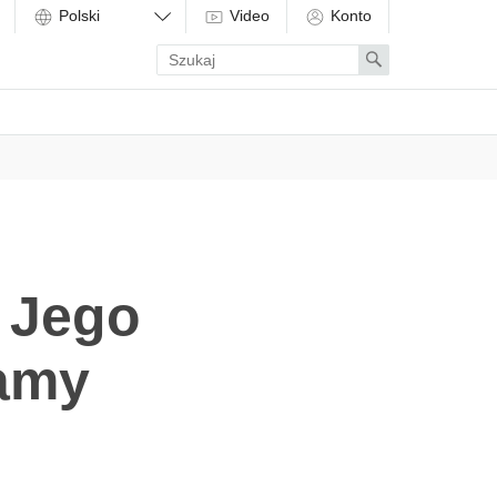
Video
Konto
Enter
Search
search
term
 Jego
lamy