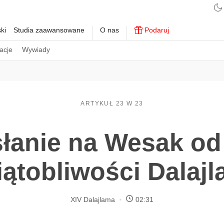
ki
Studia zaawansowane
O nas
Podaruj
acje
Wywiady
ARTYKUŁ 23 W 23
słanie na Wesak od
ątobliwości Dalaj
XIV Dalajlama
02:31