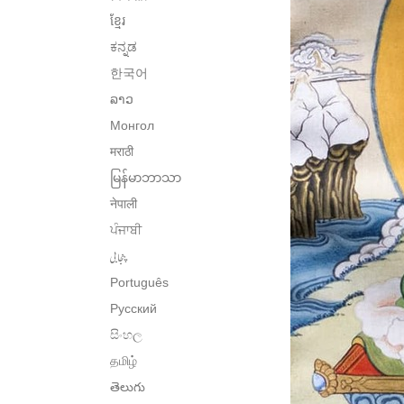
ខ្មែរ
ಕನ್ನಡ
한국어
ລາວ
Монгол
मराठी
မြန်မာဘာသာ
नेपाली
ਪੰਜਾਬੀ
پنجابی
Português
Русский
සිංහල
தமிழ்
తెలుగు