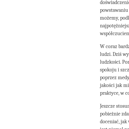
doświadczenie
powstawaniu 
możemy, podk
najpotężniej
współczuciem 
W coraz bardz
ludzi. Dziś w
ludzkości. P
spokoju i szc
poprzez medyt
jakości jak m
praktyce, w 
Jeszcze stos
pobieżnie zda
doceniać, jak