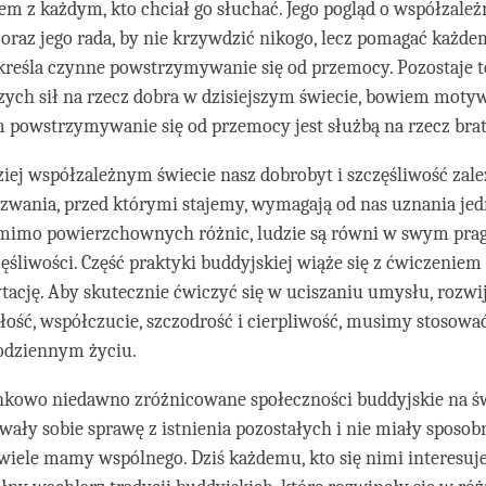
m z każdym, kto chciał go słuchać. Jego pogląd o współzale
oraz jego rada, by nie krzywdzić nikogo, lecz pomagać każd
reśla czynne powstrzymywanie się od przemocy. Pozostaje t
szych sił na rzecz dobra w dzisiejszym świecie, bowiem mot
powstrzymywanie się od przemocy jest służbą na rzecz bratn
iej współzależnym świecie nasz dobrobyt i szczęśliwość zale
yzwania, przed którymi stajemy, wymagają od nas uznania jed
omimo powierzchownych różnic, ludzie są równi w swym pra
zęśliwości. Część praktyki buddyjskiej wiąże się z ćwiczenie
ację. Aby skutecznie ćwiczyć się w uciszaniu umysłu, rozwi
iłość, współczucie, szczodrość i cierpliwość, musimy stosować
codziennym życiu.
unkowo niedawno zróżnicowane społeczności buddyjskie na ś
wały sobie sprawę z istnienia pozostałych i nie miały sposob
 wiele mamy wspólnego. Dziś każdemu, kto się nimi interesuj