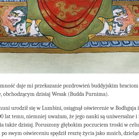
emność daje mi przekazanie pozdrowień buddyjskim braciom 
e, obchodzącym dzisiaj Wesak (Budda Purnima).
uni urodził się w Lumbini, osiągnął oświecenie w Bodhgaja 
0 lat temu, niemniej uważam, że jego nauki są uniwersalne i 
a także dzisiaj. Poruszony głębokim poczuciem troski w cel
po swym oświeceniu spędził resztę życia jako mnich, dzielą