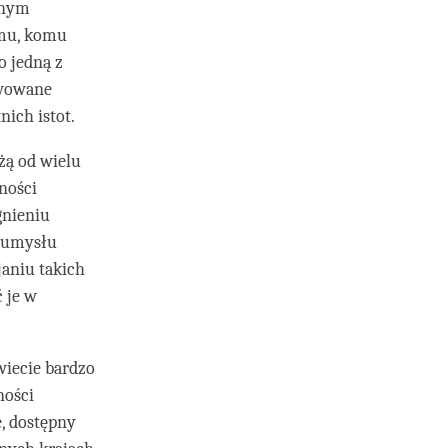
żnym
emu, komu
o jedną z
ywowane
ich istot.
żą od wielu
ności
gnieniu
m umysłu
janiu takich
 je w
wiecie bardzo
ności
e, dostępny