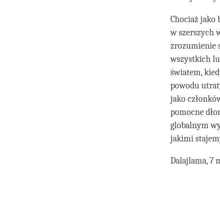
Chociaż jako 
w szerszych 
zrozumienie s
wszystkich l
światem, kie
powodu utraty
jako członkó
pomocne dłon
globalnym wy
jakimi stajem
Dalajlama, 7 