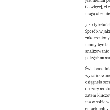
jest niemal p
Co więcej, ci
mogą obecnie 
Jako tybetańs
Sposób, w ja
zakorzeniony 
mamy być bud
analizowanie 
polegać na sa
Świat zasadni
wyrafinowane 
osiągnęła szc
obszary są s
zatem kluczo
ma w sobie wi
emocjonalny 