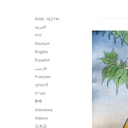
INNE JĘZYKI
العربية
বাংলা
Deutsch
English
Español
فارسی
Français
ગુજરાતી
हिन्दी
Indonesia
Italiano
日本語