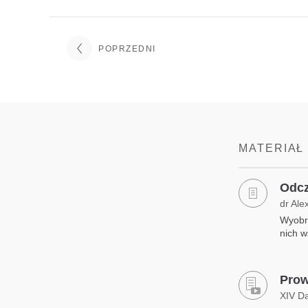
POPRZEDNI
MATERIAŁ
Odcz
dr Ale
Wyobra
nich w
Prow
XIV D