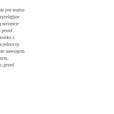
ie jest ważne
yreligijne
ą szczęście
 przed
smutku z
s jednoczy
ebie nawzajem
nym,
, przed