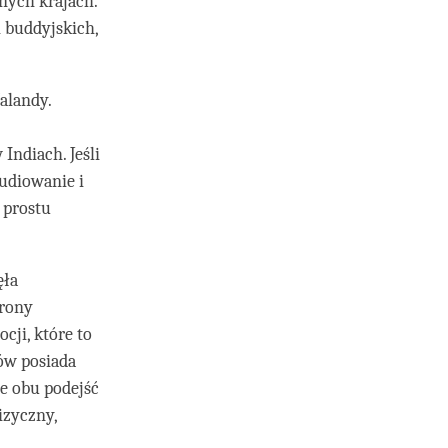
żnych krajach.
i buddyjskich,
alandy.
ndiach. Jeśli
udiowanie i
 prostu
ęła
trony
cji, które to
ów posiada
e obu podejść
izyczny,