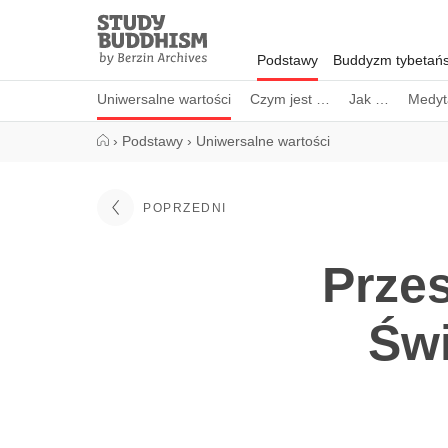
Close
Study
Buddhism
Podstawy
Buddyzm tybetańs
Home
Uniwersalne wartości
Czym jest …
Jak …
Medyt
›
Podstawy
›
Uniwersalne wartości
POPRZEDNI
Prze
Świ