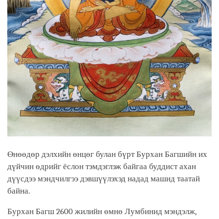
Өнөөдөр дэлхийн өнцөг булан бүрт Бурхан Багшийн их
дүйчин өдрийг ёслон тэмдэглэж байгаа буддист ахан
дүүсдээ мэндчилгээ дэвшүүлэхэд надад машид таатай
байна.
Бурхан Багш 2600 жилийн өмнө Лумбинид мэндэлж,