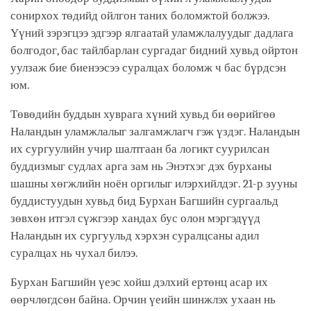
сонирхох төдийд ойлгон таних боломжтой болжээ.
Үүний зэрэгцээ эдгээр ялгаатай уламжлалуудыг дадлага
болгодог, бас тайлбарлан сургадаг бидний хувьд ойртон
уулзаж бие биенээсээ суралцах боломж ч бас бүрдсэн
юм.
Төвөдийн буддын хуврага хүний хувьд би өөрийгөө
Наландын уламжлалыг залгамжлагч гэж үздэг. Наландын
их сургуулийн учир шалтгаан ба логикт суурилсан
буддизмыг судлах арга зам нь Энэтхэг дэх бурханы
шашны хөгжлийн ноён оргилыг илэрхийлдэг. 21-р зууны
буддистуудын хувьд бид Бурхан Багшийн сургаальд
зөвхөн итгэл сүжгээр хандах бус олон мэргэдүүд
Наландын их сургуульд хэрхэн суралцсаны адил
суралцах нь чухал билээ.
Бурхан Багшийн үеэс хойш дэлхий ертөнц асар их
өөрчлөгдсөн байна. Орчин үеийн шинжлэх ухаан нь