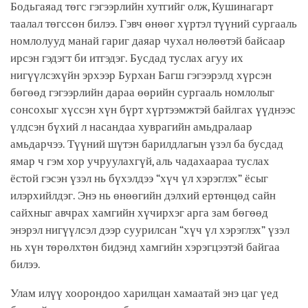
Бодьгаяад төгс гэгээрлийн хутгийг олж, Кушинагарт
таалал төгссөн билээ. Гэвч өнөөг хүртэл түүний сургааль
номлолууд манай гариг даяар чухал нөлөөтэй байсаар
ирсэн гэдэгт би итгэдэг. Бусдад туслах агуу их
нигүүлсэхүйн эрхээр Бурхан Багш гэгээрэлд хүрсэн
бөгөөд гэгээрлийн дараа өөрийн сургааль номлолыг
сонсохыг хүссэн хүн бүрт хүртээмжтэй байлгах үүднээс
үлдсэн бүхий л насандаа хуврагийн амьдралаар
амьдарчээ. Түүний шүтэн барилдлагын үзэл ба бусдад
ямар ч гэм хор учруулахгүй, аль чадахаараа туслах
ёстой гэсэн үзэл нь бүхэлдээ “хүч үл хэрэглэх” ёсыг
илэрхийлдэг. Энэ нь өнөөгийн дэлхий ертөнцөд сайн
сайхныг авчрах хамгийн хүчирхэг арга зам бөгөөд
энэрэл нигүүлсэл дээр суурилсан “хүч үл хэрэглэх” үзэл
нь хүн төрөлхтөн бидэнд хамгийн хэрэгцээтэй байгаа
билээ.
Улам илүү хоорондоо харилцан хамаатай энэ цаг үед