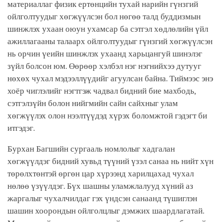
материаллаг физик ертөнцийн тухай нарийн гүнзгий
ойлголтуудыг хөгжүүлсэн бол нөгөө талд буддизмын
шинжлэх ухаан оюун ухамсар ба сэтгэл хөдлөлийн үйл
ажиллагааны талаарх ойлголтуудыг гүнзгий хөгжүүлсэн
нь орчин үеийн шинжлэх ухаанд харьцангуй шинэлэг
зүйл болсон юм. Өөрөөр хэлбэл нэг нэгнийхээ дутууг
нөхөх чухал мэдээллүүдийг агуулсан байна. Тиймээс энэ
хоёр чиглэлийг нэгтгэж чадвал бидний бие махбодь,
сэтгэлзүйн болон нийгмийн сайн сайхныг улам
хөгжүүлэх олон нээлтүүдэд хүрэх боломжтой гэдэгт би
итгэдэг.
Бурхан Багшийн сургааль номлолыг хадгалан
хөгжүүлдэг бидний хувьд түүний үзэл санаа нь нийт хүн
төрөлхтөнтэй өргөн цар хүрээнд харилцахад чухал
нөлөө үзүүлдэг. Бүх шашны уламжлалууд хүний аз
жаргалыг чухалчилдаг гэх үндсэн санаанд түшиглэн
шашин хоорондын ойлголцлыг дэмжих шаардлагатай.