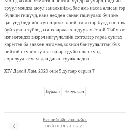
Мөн дэлхийн хэмжээнд ноцтой хүндрэл учирч, бидний
эрүүл мэндэд аюул заналхийлж, бас амь насаа алдсан гэр
бүлийн гишүүд, найз нөхдөө санан гашуудаж буй энэ
цаг үед биднийг хүн төрөлхтөний нэгэн гэр бүлд нэгтгэж
буй хүчин зүйлсдээ анхаарлаа хандуулах ёстой. Тиймээс
нэг нэгэндээ энэрэл нигүүлслийн сэтгэлээр гараа сунгах
хэрэгтэй ба зөвхөн нэгдмэл, зохион байгуулалттай, бүх
нийтийн хүчин зүтгэлээр ирээдүйн олон хүнд
сорилуудыг хамтдаа даван туулж чадна.
XIV Далай Лам, 2020 оны 5 дугаар сарын 7
Бурхан
Нигүүлсэл
Бүх нийтийн үнэт зүйлс
НИЙТЛЭЛ 23 НЬ 23