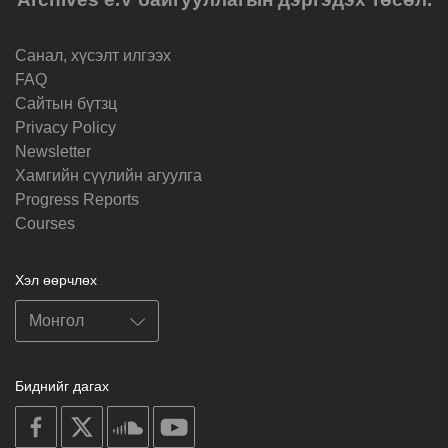
Санал, хүсэлт илгээх
FAQ
Cайтын бүтзц
Privacy Policy
Newsletter
Хамгийн сүүлийн агуулга
Progress Reports
Courses
Хэл өөрчлөх
Биднийг дагах
on
on
on
on
facebook
X
soundcloud
youtube