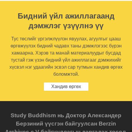
Бидний үйл ажиллагаанд
дэмжлэг үзүүлнэ үү
Тус төслийг үргэлжлүүлэн явуулах, агуулгыг цааш
өргөжүүлэх бидний чадавх таны дэмжлэгээс бүрэн
хамаарна. Хэрэв та манай материалуудыг бусдад
тустай гэж үзэн бидний үйл ажиллагааг дэмжихийг
хүсвэл нэг удаагийн эсвэл сар тутмын хандив өргөх
боломжтой.
Хандив өргөх
Study Buddhism нь Доктор Александер
Берзиний үүсгэн байгуулсан Berzin
Archives e.V байгууллагын дэргэдэх төсөл.