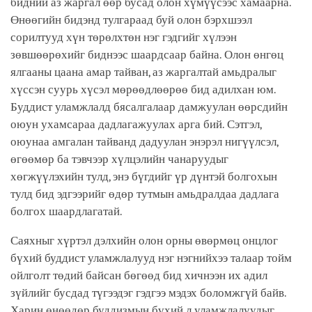
бидний аз жаргал өөр бусад олон хүмүүсээс хамаарна.
Өнөөгийн бидэнд тулгараад буй олон бэрхшээл
сорилтууд хүн төрөлхтөн нэг гэдгийг хүлээн
зөвшөөрөхийг биднээс шаардсаар байна. Олон өнгөц
ялгааны цаана амар тайван, аз жаргалтай амьдралыг
хүссэн суурь хүсэл мөрөөдлөөрөө бид адилхан юм.
Буддист уламжлалд бясалгалаар дамжуулан өөрсдийн
оюун ухамсараа дадлагажуулах арга бий. Сэтгэл,
оюунаа амгалан тайванд дадуулан энэрэл нигүүлсэл,
өгөөмөр ба тэвчээр хүлцэлийн чанаруудыг
хөгжүүлэхийн тулд, энэ бүгдийг үр дүнтэй болгохын
тулд бид эдгээрийг өдөр тутмын амьдралдаа дадлага
болгох шаардлагатай.
Саяхныг хүртэл дэлхийн олон орны өвөрмөц онцлог
бүхий буддист уламжлалууд нэг нэгнийхээ талаар тойм
ойлголт төдий байсан бөгөөд бид хичнээн их адил
зүйлийг бусдад түгээдэг гэдгээ мэдэх боломжгүй байв.
Харин өнөөдөр буддизмын бүхий л уламжлалуудыг