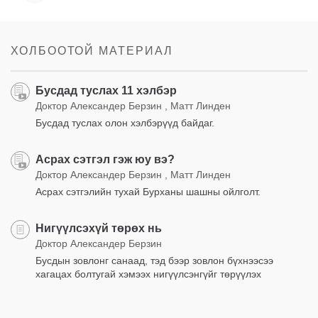
ХОЛБООТОЙ МАТЕРИАЛ
Бусдад туслах 11 хэлбэр
Доктор Александер Берзин , Матт Линден
Бусдад туслах олон хэлбэрүүд байдаг.
Асрах сэтгэл гэж юу вэ?
Доктор Александер Берзин , Матт Линден
Асрах сэтгэлийн тухай Бурханы шашны ойлголт.
Нигүүлсэхүй төрөх нь
Доктор Александер Берзин
Бусдын зовлонг санаад, тэд бээр зовлон бүхнээсээ
хагацах болтугай хэмээх нигүүлсэнгүйг төрүүлэх