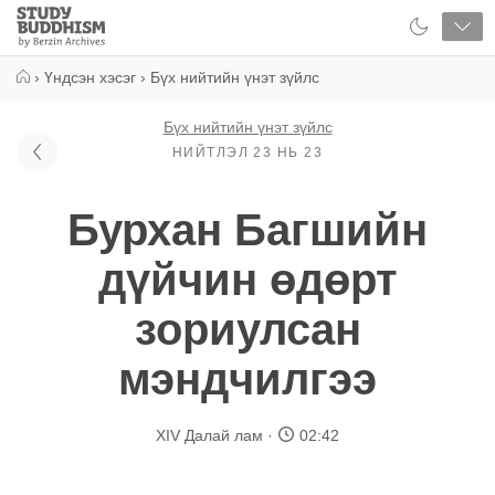
Close
Study
Buddhism
Home
›
Үндсэн хэсэг
›
Бүх нийтийн үнэт зүйлс
Бүх нийтийн үнэт зүйлс
НИЙТЛЭЛ 23 НЬ 23
Бурхан Багшийн
дүйчин өдөрт
зориулсан
мэндчилгээ
XIV Далай лам
02:42