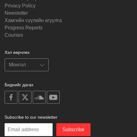
Privacy Policy
Newsletter
Хамгийн сүүлийн агуулга
Progress Reports
Courses
Хэл өөрчлөх
Биднийг дагах
on
on
on
on
facebook
X
soundcloud
youtube
Subscribe to our newsletter
Enter
Subscribe
your