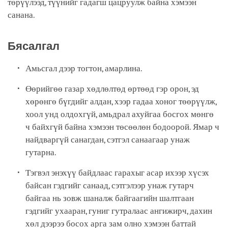
төрүүлээд, түүнийг гадагш цацруулж байна хэмээн
санана.
Бясалгал
Амьсгал дээр тогтон, амарлина.
Өөрийгөө газар хөдлөлтөд өртөөд гэр орон, эд
хөрөнгө бүгдийг алдан, хээр гадаа хоног төөрүүлж,
хоол унд олдохгүй, амьдрал ахуйгаа босгох мөнгө
ч байхгүй байна хэмээн төсөөлөн бодоорой. Ямар ч
найдваргүй санагдан, сэтгэл санаагаар унаж
гутарна.
Тэгвэл энэхүү байдлаас гарахыг асар ихээр хүсэх
байсан гэдгийг санаад, сэтгэлээр унаж гутарч
байгаа нь зовж шаналж байгаагийн шалтгаан
гэдгийг ухааран, гуниг гутралаас ангижирч, дахин
хөл дээрээ босох арга зам олно хэмээн баттай