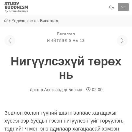
Close
Study
Buddhism
Home
›
Үндсэн хэсэг
›
Бясалгал
Бясалгал
НИЙТЛЭЛ 5 НЬ 13
Нигүүлсэхүй төрөх
нь
Доктор Александер Берзин
02:00
Зовлон болон түүний шалтгаанаас хагацахыг
хүссэнээр бусдыг гэсэн нигүүлсэнгүйг төрүүлэн,
тэднийг ч мөн энэ адилаар хагацаасай хэмээн