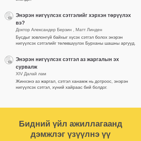
Энэрэн нигүүлсэх сэтгэлийг хэрхэн төрүүлэх
вэ?
Доктор Александер Берзин , Матт Линден
Бусдыг зовлонгүй байхыг хүсэх сэтгэл болох энэрэн
нигүүлсэх сэтгэлийг төлөвшүүлэх Бурханы шашны аргууд.
Энэрэн нигүүлсэх сэтгэл аз жаргалын эх
сурвалж
XIV Далай лам
Жинхэнэ аз жаргал, сэтгэл ханамж нь дотроос, энэрэн
нигүүлсэх сэтгэл, хүний хайраас бий болдог.
Бидний үйл ажиллагаанд
дэмжлэг үзүүлнэ үү