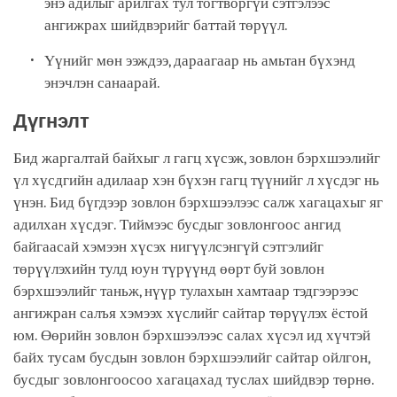
энэ адилыг арилгах тул тогтворгүй сэтгэлээс
ангижрах шийдвэрийг баттай төрүүл.
Үүнийг мөн ээждээ, дараагаар нь амьтан бүхэнд
энэчлэн санаарай.
Дүгнэлт
Бид жаргалтай байхыг л гагц хүсэж, зовлон бэрхшээлийг
үл хүсдгийн адилаар хэн бүхэн гагц түүнийг л хүсдэг нь
үнэн. Бид бүгдээр зовлон бэрхшээлээс салж хагацахыг яг
адилхан хүсдэг. Тиймээс бусдыг зовлонгоос ангид
байгаасай хэмээн хүсэх нигүүлсэнгүй сэтгэлийг
төрүүлэхийн тулд юун түрүүнд өөрт буй зовлон
бэрхшээлийг таньж, нүүр тулахын хамтаар тэдгээрээс
ангижран салъя хэмээх хүслийг сайтар төрүүлэх ёстой
юм. Өөрийн зовлон бэрхшээлээс салах хүсэл ид хүчтэй
байх тусам бусдын зовлон бэрхшээлийг сайтар ойлгон,
бусдыг зовлонгоосоо хагацахад туслах шийдвэр төрнө.