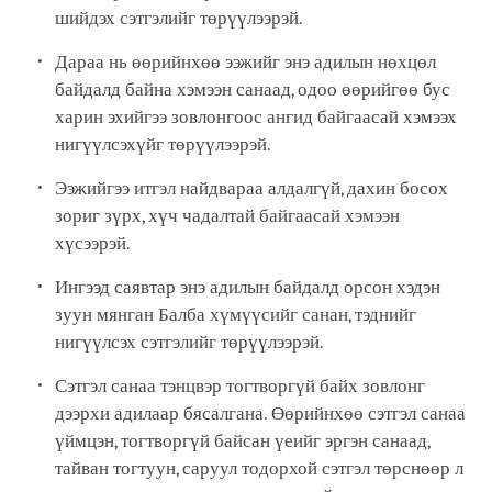
шийдэх сэтгэлийг төрүүлээрэй.
Дараа нь өөрийнхөө ээжийг энэ адилын нөхцөл
байдалд байна хэмээн санаад, одоо өөрийгөө бус
харин эхийгээ зовлонгоос ангид байгаасай хэмээх
нигүүлсэхүйг төрүүлээрэй.
Ээжийгээ итгэл найдвараа алдалгүй, дахин босох
зориг зүрх, хүч чадалтай байгаасай хэмээн
хүсээрэй.
Ингээд саявтар энэ адилын байдалд орсон хэдэн
зуун мянган Балба хүмүүсийг санан, тэднийг
нигүүлсэх сэтгэлийг төрүүлээрэй.
Сэтгэл санаа тэнцвэр тогтворгүй байх зовлонг
дээрхи адилаар бясалгана. Өөрийнхөө сэтгэл санаа
үймцэн, тогтворгүй байсан үеийг эргэн санаад,
тайван тогтуун, саруул тодорхой сэтгэл төрснөөр л