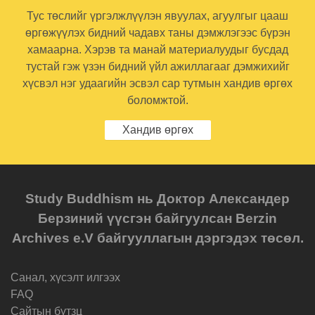
Тус төслийг үргэлжлүүлэн явуулах, агуулгыг цааш
өргөжүүлэх бидний чадавх таны дэмжлэгээс бүрэн
хамаарна. Хэрэв та манай материалуудыг бусдад
тустай гэж үзэн бидний үйл ажиллагааг дэмжихийг
хүсвэл нэг удаагийн эсвэл сар тутмын хандив өргөх
боломжтой.
Хандив өргөх
Study Buddhism нь Доктор Александер
Берзиний үүсгэн байгуулсан Berzin
Archives e.V байгууллагын дэргэдэх төсөл.
Санал, хүсэлт илгээх
FAQ
Cайтын бүтзц