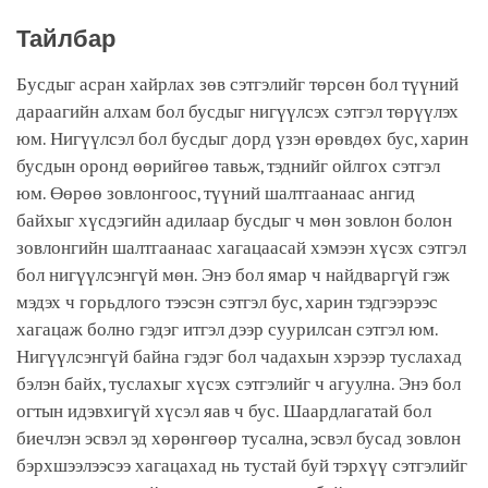
Тайлбар
Бусдыг асран хайрлах зөв сэтгэлийг төрсөн бол түүний
дараагийн алхам бол бусдыг нигүүлсэх сэтгэл төрүүлэх
юм. Нигүүлсэл бол бусдыг дорд үзэн өрөвдөх бус, харин
бусдын оронд өөрийгөө тавьж, тэднийг ойлгох сэтгэл
юм. Өөрөө зовлонгоос, түүний шалтгаанаас ангид
байхыг хүсдэгийн адилаар бусдыг ч мөн зовлон болон
зовлонгийн шалтгаанаас хагацаасай хэмээн хүсэх сэтгэл
бол нигүүлсэнгүй мөн. Энэ бол ямар ч найдваргүй гэж
мэдэх ч горьдлого тээсэн сэтгэл бус, харин тэдгээрээс
хагацаж болно гэдэг итгэл дээр суурилсан сэтгэл юм.
Нигүүлсэнгүй байна гэдэг бол чадахын хэрээр туслахад
бэлэн байх, туслахыг хүсэх сэтгэлийг ч агуулна. Энэ бол
огтын идэвхигүй хүсэл яав ч бус. Шаардлагатай бол
биечлэн эсвэл эд хөрөнгөөр тусална, эсвэл бусад зовлон
бэрхшээлээсээ хагацахад нь тустай буй тэрхүү сэтгэлийг