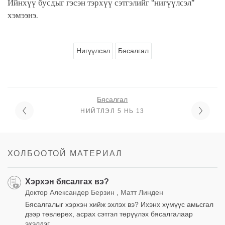
Ийнхүү бусдыг гэсэн тэрхүү сэтгэлийг “нигүүлсэл”
хэмээнэ.
Нигүүлсэл
Бясалгал
Бясалгал
НИЙТЛЭЛ 5 НЬ 13
ХОЛБООТОЙ МАТЕРИАЛ
Хэрхэн бясалгах вэ?
Доктор Александер Берзин , Матт Линден
Бясалгалыг хэрхэн хийж эхлэх вэ? Ихэнх хүмүүс амьсгал
дээр төвлөрөх, асрах сэтгэл төрүүлэх бясалгалаар
эхэлдэг.