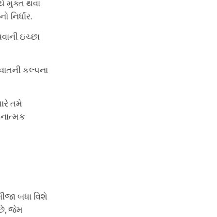
ે મુક્ત થવા
ો નિર્ધાર.
વવાની ઇચ્છા
વાતની કલ્પના
રે તમે
વનાત્મક
ીજા બધા વિશે
છે, જેમ