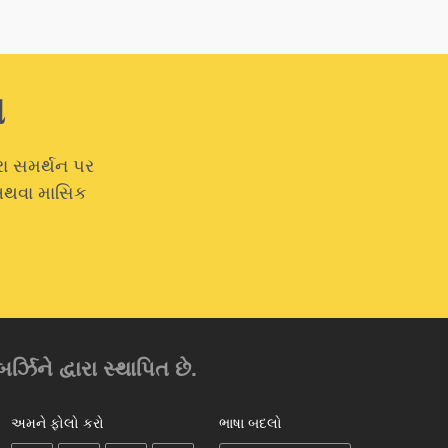
ો
રા સમર્થન પર
 અથવા માસિક
્ઝિને દ્વારા સ્થાપિત છે.
અમને ફોલો કરો
ભાષા બદલો