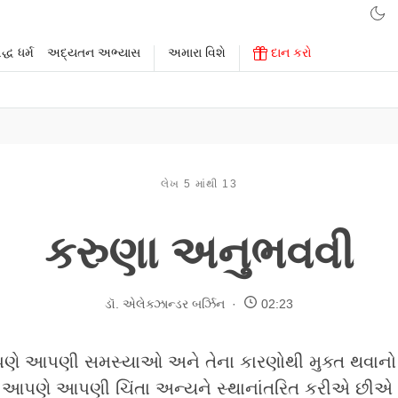
્ધ ધર્મ
અદ્યતન અભ્યાસ
અમારા વિશે
દાન કરો
લેખ 5 માંથી 13
કરુણા અનુભવવી
ડૉ. એલેક્ઝાન્ડર બર્ઝિન
02:23
 આપણી સમસ્યાઓ અને તેના કારણોથી મુક્ત થવાનો નિ
આપણે આપણી ચિંતા અન્યને સ્થાનાંતરિત કરીએ છીએ 