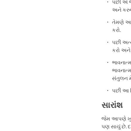
પછી એ જ 
અને કરુણ
તેમણે આ
કરો.
પછી અત્
કરો અને 
ભાવનાત્મ
ભાવનાત્મ
સંતુલન મ
પછી આ વિ
સારાંશ
જેમ આપણે ખુશ
પણ સાચું છે. 