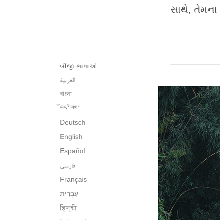
સાથે, તેમના
બીજી ભાષાઓ
العربية
বাংলা
བོད་ཡིག་
Deutsch
English
Español
فارسی
Français
हिन्दी