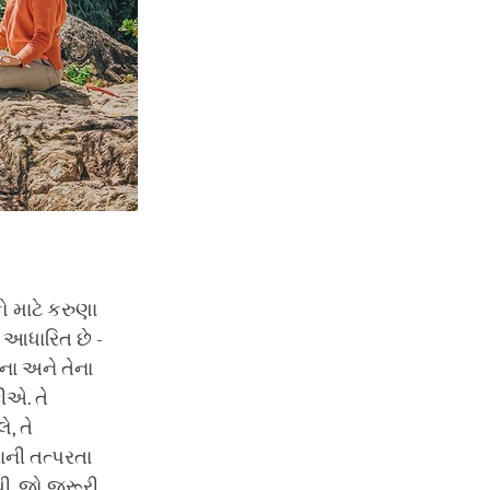
 માટે કરુણા
ર આધારિત છે -
દના અને તેના
ીએ. તે
, તે
વાની તત્પરતા
થી. જો જરૂરી