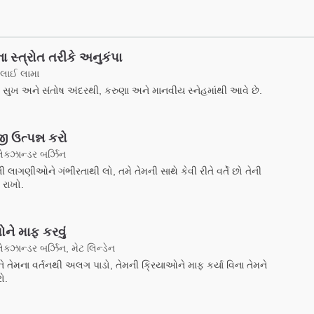
ા સ્ત્રોત તરીકે અનુકંપા
દલાઈ લામા
ુખ અને સંતોષ અંદરથી, કરુણા અને માનવીય સ્નેહમાંથી આવે છે.
 ઉત્પન્ન કરો
ેક્ઝાન્ડર બર્ઝિન
 લાગણીઓને ગંભીરતાથી લો, તમે તેમની સાથે કેવી રીતે વર્તે છો તેની
રાખો.
ને માફ કરવું
ક્ઝાન્ડર બર્ઝિન, મેટ લિન્ડેન
િને તેમના વર્તનથી અલગ પાડો, તેમની ક્રિયાઓને માફ કર્યા વિના તેમને
ો.