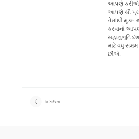
આપણે કરીએ છી
આપણે સૌ પ્ર
તેમાંથી મુક્
કરવાનો આપણો
સહાનુભૂતિ દર્
માટે વધુ સક્ષ
છીએ.
અગાઉના