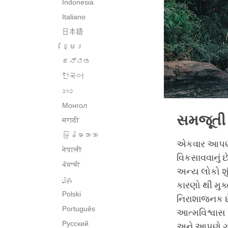
Indonesia
Italiano
日本語
ខ្មែរ
ಕನ್ನಡ
한국어
ລາວ
Монгол
સમજૂતી
मराठी
မြန်မာဘာသာ
એકવાર આપણે 
नेपाली
વિકસાવવાનું છ
ਪੰਜਾਬੀ
અન્ય લોકો શું
پنجابی
કારણો થી મુક્
Polski
નિરાશાજનક છે 
Português
આત્મવિશ્વાસ પ
Русский
અને આપણે ગમે 