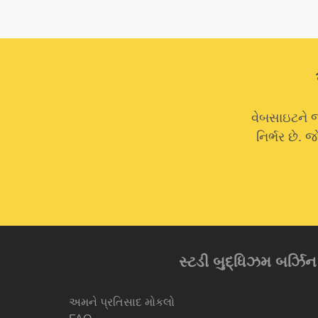
વેબસાઇટને જ
નિર્ભર છે.
સ્ટડી બુદ્ધિઝમ બર્ઝિન આ
અમને પ્રતિસાદ મોકલો