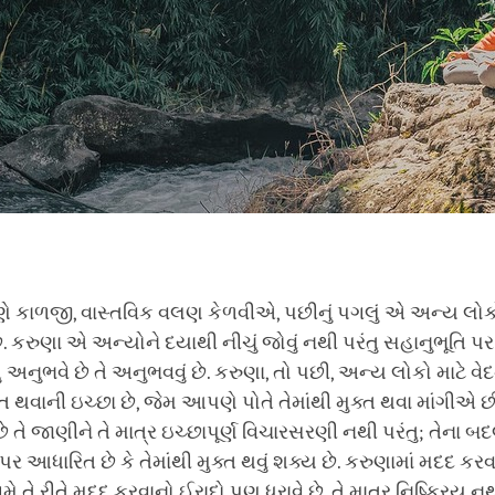
કાળજી, વાસ્તવિક વલણ કેળવીએ, પછીનું પગલું એ અન્ય લોકો
ે. કરુણા એ અન્યોને દયાથી નીચું જોવું નથી પરંતુ સહાનુભૂતિ પ
 અનુભવે છે તે અનુભવવું છે. કરુણા, તો પછી, અન્ય લોકો માટે વે
ત થવાની ઇચ્છા છે, જેમ આપણે પોતે તેમાંથી મુક્ત થવા માંગીએ છ
તે જાણીને તે માત્ર ઇચ્છાપૂર્ણ વિચારસરણી નથી પરંતુ; તેના બદલે
ર આધારિત છે કે તેમાંથી મુક્ત થવું શક્ય છે. કરુણામાં મદદ કર
તે રીતે મદદ કરવાનો ઈરાદો પણ ધરાવે છે. તે માત્ર નિષ્ક્રિય ન