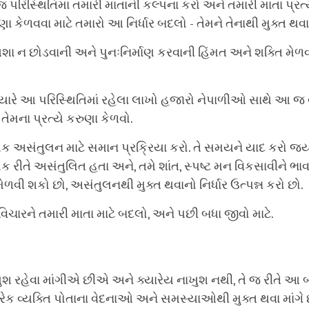
પરિસ્થિતિમાં તમારી માતાની કલ્પના કરો અને તમારી માતા પ્રત્ય
ા કેળવવા માટે તમારો આ નિર્ધાર બદલો - તેમને તેનાથી મુક્ત થવાન
શા ન છોડવાની અને પુનઃનિર્માણ કરવાની હિંમત અને શક્તિ મેળ
યારે આ પરિસ્થિતિમાં રહેલા લાખો હજારો નેપાળીઓ સાથે આ જ 
તેમના પ્રત્યે કરુણા કેળવો.
ક અસંતુલન માટે સમાન પ્રક્રિયા કરો. તે સમયને યાદ કરો જ્યા
ક રીતે અસંતુલિત હતા અને, તમે શાંત, સ્પષ્ટ મન વિકસાવીને ભા
ેળવી શકો છો, અસંતુલનથી મુક્ત થવાનો નિર્ધાર ઉત્પન્ન કરો છો.
ચારને તમારી માતા માટે બદલો, અને પછી બધા જીવો માટે.
 રહેવા માંગીએ છીએ અને ક્યારેય નાખુશ નથી, તે જ રીતે આ બ
દરેક વ્યક્તિ પોતાના વેદનાઓ અને સમસ્યાઓથી મુક્ત થવા માંગે 