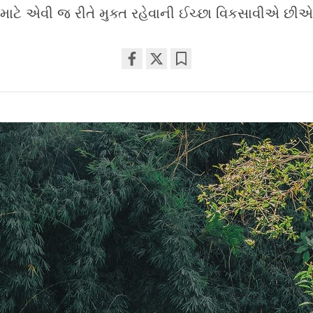
 માટે એવી જ રીતે મુક્ત રહેવાની ઈચ્છા વિકસાવીએ છીએ
Share
Bookmark
on
facebook