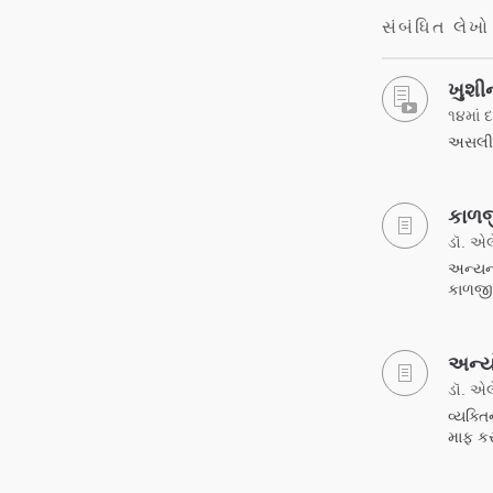
સંબંધિત લેખો
ખુશીન
૧૪માં 
અસલી સ
કાળજી
ડૉ. એલ
અન્યની
કાળજી 
અન્યો
ડૉ. એલે
વ્યક્ત
માફ કર