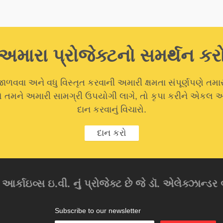
અમારા પ્રોજેક્ટનો સમર્થન કર
ાળવવા અને વધુ વિસ્તૃત કરવાની અમારી ક્ષમતા સંપૂર્ણપણે તમા
 જો તમને અમારી સામગ્રી ઉપયોગી લાગે, તો કૃપા કરીને એકલ
દાન કરવાનું વિચારો.
દાન કરો
ર્કાઇવ્સ ઇ.વી. નું પ્રોજેક્ટ છે જે ડૉ. એલેક્ઝાન્ડર બર
Subscribe to our newsletter