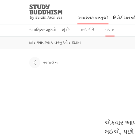
Close
Study
Buddhism
આવશ્યક વસ્તુઓ
તિબેટીયન બૌદ
Home
સાર્વત્રિક મૂલ્યો
શું છે …
કઈ રીતે …
ધ્યાન
›
આવશ્યક વસ્તુઓ
›
ધ્યાન
અગાઉના
એકવાર આપણે
લઈએ, પછી 