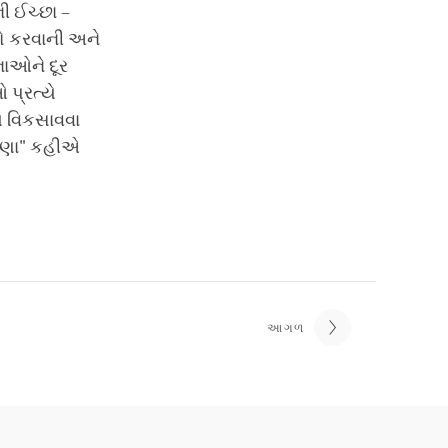
ી ઈચ્છા –
ો કરવાની અને
નાઓને દૂર
પ્રત્યે
ચય વિકસાવવા
કરુણા" કહીએ
આગળ