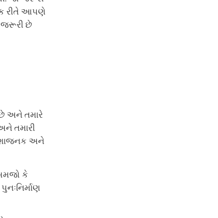
ક રીતે આપણે
 જરૂરી છે
છે અને તમારે
 અને તમારી
િરાશાજનક અને
 સમજો કે
પુનઃનિર્માણ