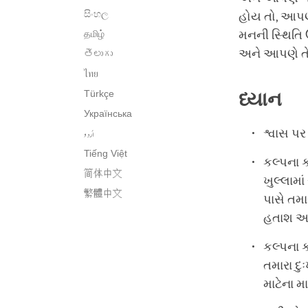
සිංහල
હોય તો, આપણ
தமிழ்
મનની સ્થિતિ 
અને આપણે તે
తెలుగు
ไทย
Türkçe
ધ્યાન
Українська
اُردو
શ્વાસ પર
Tiếng Việt
કલ્પના ક
简体中文
ખુલ્લામા
繁體中文
પાસે તમા
હતાશ અન
કલ્પના ક
તમારા દુ
માટેના મ