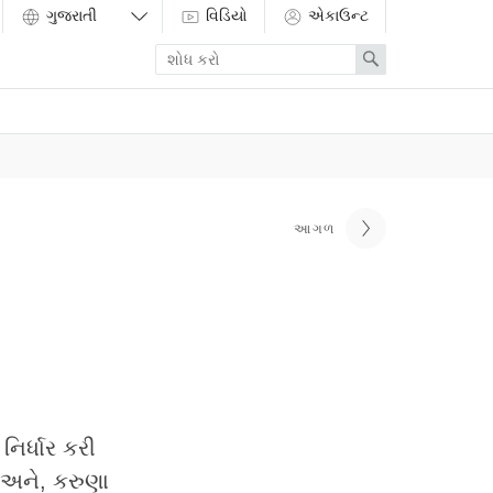
વિડિયો
એકાઉન્ટ
Enter
Search
search
term
આગળ
ર્ધાર કરી
અને, કરુણા