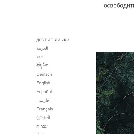
освободит
ДРУГИЕ ЯЗЫКИ
العربية
বাংলা
བོད་ཡིག་
Deutsch
English
Español
فارسی
Français
ગુજરાતી