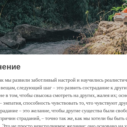
нение
ак мы развили заботливый настрой и научились реалисти
 вещам, следующий шаг – это развить сострадание к друг
не в том, чтобы свысока смотреть на других, жалея их; осн
– эмпатия, способность чувствовать то, что чувствуют дру
традание – это желание, чтобы другие существа были своб
причин страданий, – точно так же, как мы хотели бы быть
. Это не просто неисполнимое желание: оно основано на 