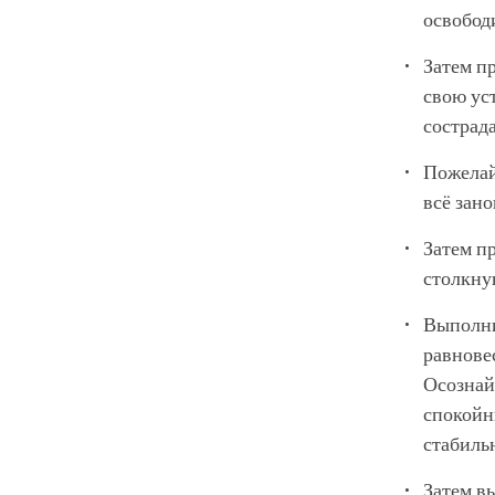
освободи
Затем п
свою ус
сострада
Пожелай
всё зано
Затем п
столкну
Выполни
равнове
Осознай
спокойн
стабиль
Затем вы