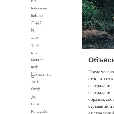
हिन्दी
Indonesia
Italiano
日本語
ខ្មែរ
ಕನ್ನಡ
한국어
ລາວ
Объяс
Монгол
मराठी
После того к
မြန်မာဘာသာ
относиться к
नेपाली
сострадания 
ਪੰਜਾਬੀ
сострадания 
پنجابی
образом, сос
Polski
страданий и 
Português
от страданий