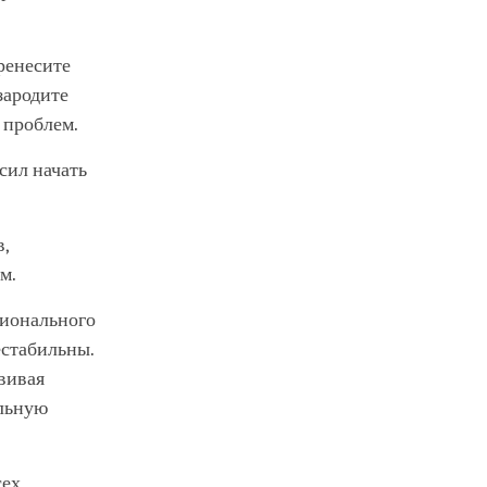
еренесите
зародите
т проблем.
сил начать
в,
м.
ционального
естабильны.
вивая
альную
сех