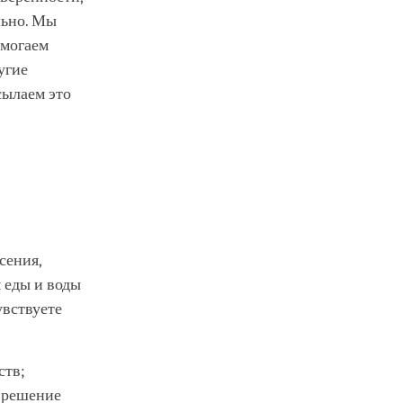
льно. Мы
омогаем
угие
сылаем это
сения,
м еды и воды
увствуете
ств;
е решение