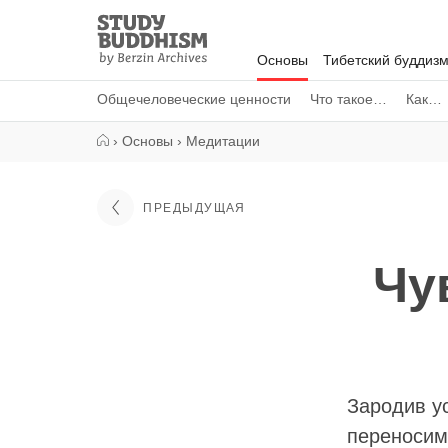
Close
Study
Buddhism
Основы
Тибетский буддиз
Home
Общечеловеческие ценности
Что такое…
Как…
›
Основы
›
Медитации
ПРЕДЫДУЩАЯ
Чу
Зародив у
переносим