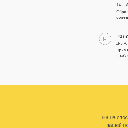
14-й 
Обращ
объе
Раб
Д-р А
Приме
пробл
Наша спосо
вашей по