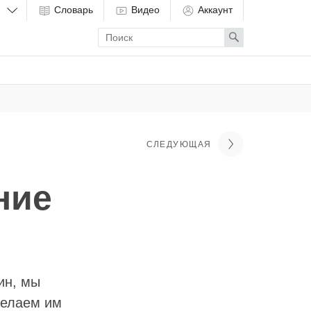
Словарь
Видео
Аккаунт
Enter
Search
search
term
СЛЕДУЮЩАЯ
ние
ин, мы
желаем им