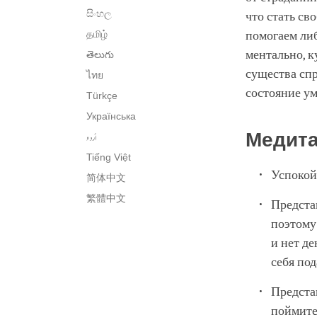
සිංහල
что стать св
தமிழ்
помогаем либ
ментально, к
తెలుగు
существа спр
ไทย
состояние у
Türkçe
Українська
اُردو
Медит
Tiếng Việt
Успокой
简体中文
繁體中文
Представ
поэтому 
и нет де
себя по
Представ
поймите