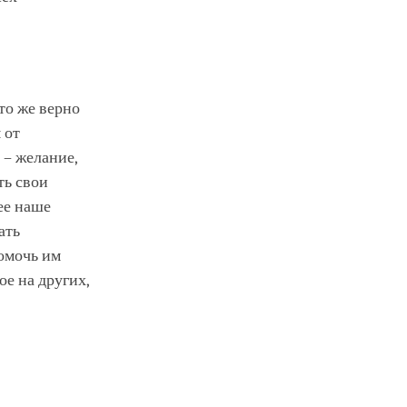
то же верно
 от
 – желание,
ть свои
ее наше
ать
помочь им
е на других,