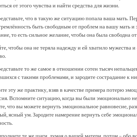
ться от этого чувства и найти средства для жизни.
редставьте, что в такую же ситуацию попала ваша мать. П
тремлённость быть свободным от проблем на вашу мать и 
ние, то есть сильное желание, чтобы она была свободна о
те, чтобы она не теряла надежду и ей хватило мужества и 
во.
редставьте то же самое в отношении сотен тысяч непальце
вшихся с такими проблемами, и зародите сострадание к ни
те эту же практику, взяв в качестве примера потерю эмо
сия. Вспомните ситуацию, когда вы были эмоционально н
те, что вы можете вернуть эмоциональное равновесие, раз
ый, ясный ум. Зародите намерение вернуть себе эмоцион
ность.
полните те же шаги, думая о вашей матери, потом – обо в