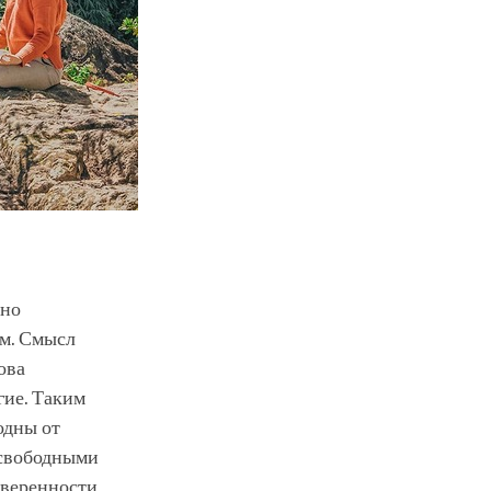
чно
им. Смысл
ова
гие. Таким
одны от
 свободными
уверенности,