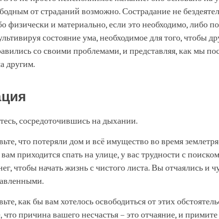
ободным от страданий возможно. Сострадание не бездеяте
о физически и материально, если это необходимо, либо п
ультивируя состояние ума, необходимое для того, чтобы др
авились со своими проблемами, и представляя, как мы по
ма другим.
ация
тесь, сосредоточившись на дыхании.
ьте, что потеряли дом и всё имущество во время землетря
вам приходится спать на улице, у вас трудности с поиско
нег, чтобы начать жизнь с чистого листа. Вы отчаялись и ч
давленными.
ьте, как бы вам хотелось освободиться от этих обстоятель
, что причина вашего несчастья – это отчаяние, и примит