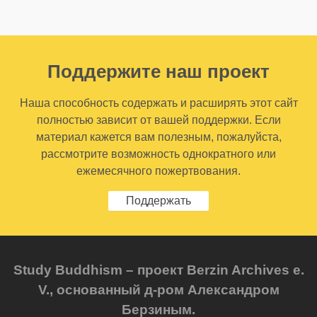
Поддержите наш проект
Наша способность содержать и расширять этот сайт
полностью зависит от вашей поддержки. Если
материал кажется вам полезным, пожалуйста,
рассмотрите возможность однократного или
ежемесячного пожертвования.
Поддержать
Study Buddhism – проект Berzin Archives e.
V., основанный д-ром Александром
Берзиным.