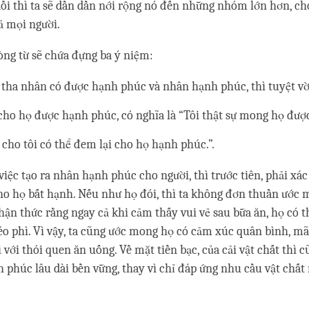
i thì ta sẽ dần dần nới rộng nó đến những nhóm lớn hơn, ch
ả mọi người.
òng từ sẽ chứa đựng ba ý niệm:
tha nhân có được hạnh phúc và nhân hạnh phúc, thì tuyệt vời
ho họ được hạnh phúc, có nghĩa là “Tôi thật sự mong họ được
cho tôi có thể đem lại cho họ hạnh phúc.”.
việc tạo ra nhân hạnh phúc cho người, thì trước tiên, phải xá
o họ bất hạnh. Nếu như họ đói, thì ta không đơn thuần ước
hận thức rằng ngay cả khi cảm thấy vui vẻ sau bữa ăn, họ có t
béo phì. Vì vậy, ta cũng ước mong họ có cảm xúc quân bình, m
i với thói quen ăn uống. Về mặt tiền bạc, của cải vật chất thì c
 phúc lâu dài bền vững, thay vì chỉ đáp ứng nhu cầu vật chất