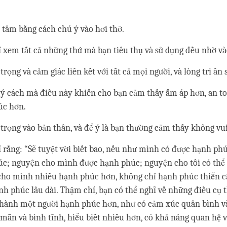
 tâm bằng cách chú ý vào hơi thở.
 xem tất cả những thứ mà bạn tiêu thụ và sử dụng đều nhờ và
rọng và cảm giác liên kết với tất cả mọi người, và lòng tri ân 
ý cách mà điều này khiến cho bạn cảm thấy ấm áp hơn, an t
úc hơn.
trọng vào bản thân, và để ý là bạn thường cảm thấy không vui
 rằng: “Sẽ tuyệt vời biết bao, nếu như mình có được hạnh ph
c; nguyện cho mình được hạnh phúc; nguyện cho tôi có thể 
cho mình nhiều hạnh phúc hơn, không chỉ hạnh phúc thiển c
nh phúc lâu dài. Thậm chí, bạn có thể nghĩ về những điều cụ 
thành một người hạnh phúc hơn, như có cảm xúc quân bình và
mẫn và bình tĩnh, hiểu biết nhiều hơn, có khả năng quan hệ 