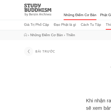
Close
Study
Buddhism
Những Điểm Cơ Bản
Phật G
Home
Giá Trị Phổ Cập
Đạo Phật là gì
Cách Tu Tập
Th
›
Những Điểm Cơ Bản
›
Thiền
BÀI TRƯỚC
Khi nhận ra
sẽ xem bản