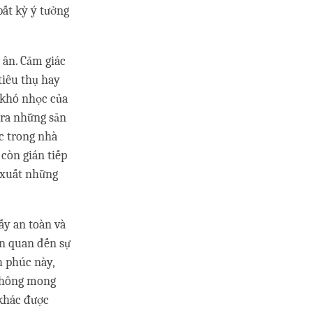
ất kỳ ý tưởng
i ân. Cảm giác
tiêu thụ hay
 khó nhọc của
 ra những sản
c trong nhà
 còn gián tiếp
 xuất những
ấy an toàn và
n quan đến sự
h phúc này,
 không mong
 khác được