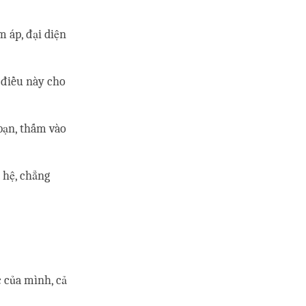
 áp, đại diện
 điều này cho
bạn, thấm vào
 hệ, chẳng
c của mình, cả