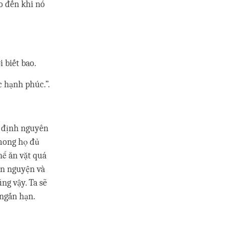
o đến khi nó
 biết bao.
 hạnh phúc.”.
c định nguyên
 mong họ đủ
hể ăn vặt quá
ãn nguyện và
ũng vậy. Ta sẽ
 ngắn hạn.