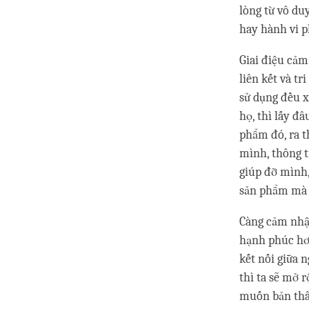
lòng từ vô du
hay hành vi p
Giai điệu cảm 
liên kết và t
sử dụng đều x
họ, thì lấy đ
phẩm đó, ra t
mình, thông ti
giúp đỡ mình,
sản phẩm mà
Càng cảm nhận
hạnh phúc hơ
kết nối giữa 
thì ta sẽ mở 
muốn bản thân