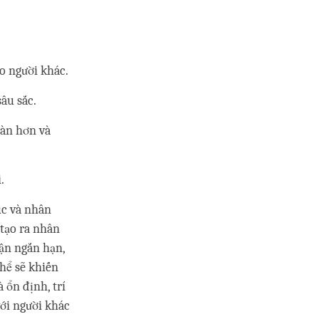
o người khác.
sâu sắc.
oàn hơn và
.
úc và nhân
tạo ra nhân
ận ngắn hạn,
thể sẽ khiến
 ổn định, trí
với người khác