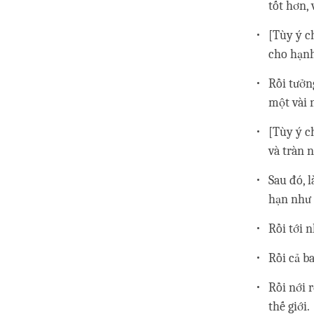
tốt hơn, v
[Tùy ý c
cho hạnh
Rồi tưởn
một vài 
[Tùy ý c
và tràn 
Sau đó, 
hạn như 
Rồi tới 
Rồi cả b
Rồi nới 
thế giới.