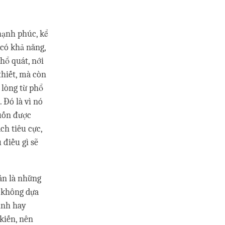
hạnh phúc, kể
 có khả năng,
hổ quát, nới
thiết, mà còn
 lòng từ phổ
 Đó là vì nó
muốn được
ch tiêu cực,
 điều gì sẽ
uần là những
 không dựa
mình hay
kiến, nên