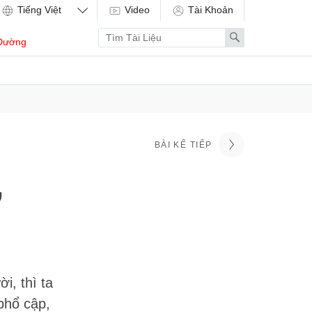
Video
Tài Khoản
Enter
Search
Dường
search
term
BÀI KẾ TIẾP
ừ
i, thì ta
phổ cập,