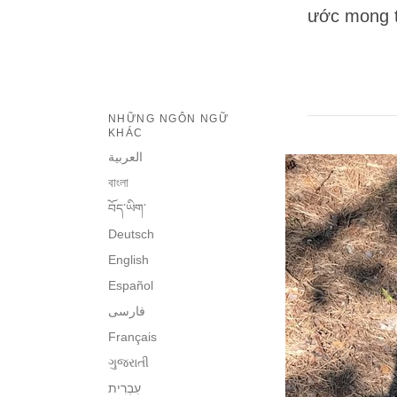
ước mong t
NHỮNG NGÔN NGỮ
KHÁC
العربية
বাংলা
བོད་ཡིག་
Deutsch
English
Español
فارسی
Français
ગુજરાતી