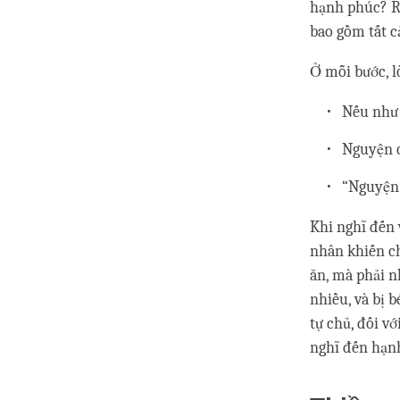
hạnh phúc? Rồ
bao gồm tất c
Ở mỗi bước, l
Nếu như 
Nguyện c
“Nguyện 
Khi nghĩ đến 
nhân khiến ch
ăn, mà phải n
nhiều, và bị 
tự chủ, đối vớ
nghĩ đến hạnh