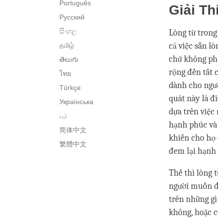
Português
Giải Th
Русский
සිංහල
Lòng từ tron
cả việc sẵn l
தமிழ்
chứ không phả
తెలుగు
rộng đến tất 
ไทย
dành cho ngườ
Türkçe
quát này là đi
Українська
dựa trên việc
اُردو
hạnh phúc và 
简体中文
khiến cho họ 
繁體中文
đem lại hạnh
Thế thì lòng 
người muốn đư
trên những gì
không, hoặc c