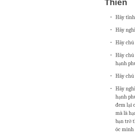
Thiền
Hãy tĩnh
Hãy nghĩ
Hãy chú t
Hãy chú 
hạnh ph
Hãy chú 
Hãy nghĩ
hạnh phú
đem lại 
mà là hạ
bạn trở 
óc minh 