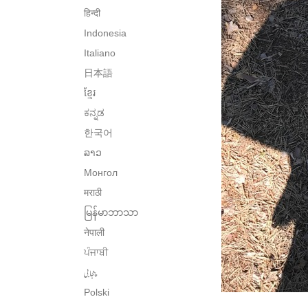
हिन्दी
Indonesia
Italiano
日本語
ខ្មែរ
ಕನ್ನಡ
한국어
ລາວ
Монгол
मराठी
မြန်မာဘာသာ
नेपाली
ਪੰਜਾਬੀ
پنجابی
Polski