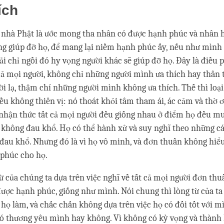
ích
g nhà Phật là ước mong tha nhân có được hạnh phúc và nhân 
òng giúp đỡ họ, để mang lại niềm hạnh phúc ấy, nếu như mình
i chỉ ngồi đó hy vọng người khác sẽ giúp đỡ họ. Đây là điều p
cả mọi người, không chỉ những người mình ưa thích hay thân 
i lạ, thậm chí những người mình không ưa thích. Thế thì loại
ều không thiên vị: nó thoát khỏi tâm tham ái, ác cảm và thờ ơ.
 nhận thức tất cả mọi người đều giống nhau ở điểm họ đều 
không đau khổ. Họ có thể hành xử và suy nghĩ theo những cá
đau khổ. Nhưng đó là vì họ vô minh, và đơn thuần không hiểu
 phúc cho họ.
từ của chúng ta dựa trên việc nghĩ về tất cả mọi người đơn th
ợc hạnh phúc, giống như mình. Nói chung thì lòng từ của ta
 họ làm, và chắc chắn không dựa trên việc họ có đối tốt với 
ó thương yêu mình hay không. Vì không có kỳ vọng và thành 