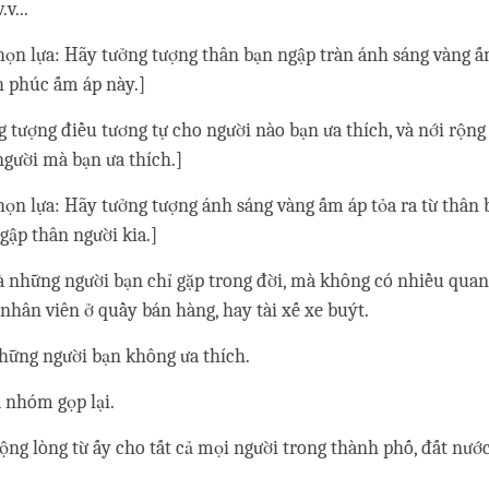
.v...
họn lựa: Hãy tưởng tượng thân bạn ngập tràn ánh sáng vàng ấm
 phúc ấm áp này.]
g tượng điều tương tự cho người nào bạn ưa thích, và nới rộng
người mà bạn ưa thích.]
họn lựa: Hãy tưởng tượng ánh sáng vàng ấm áp tỏa ra từ thân 
ngập thân người kia.]
là những người bạn chỉ gặp trong đời, mà không có nhiều quan
nhân viên ở quầy bán hàng, hay tài xế xe buýt.
những người bạn không ưa thích.
a nhóm gọp lại.
rộng lòng từ ấy cho tất cả mọi người trong thành phố, đất nướ