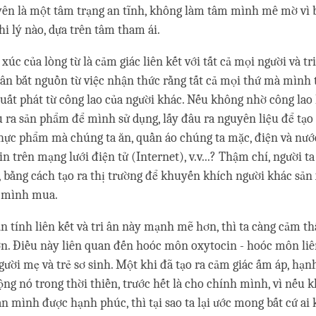
yên là một tâm trạng an tĩnh, không làm tâm mình mê mờ vì b
hi lý nào, dựa trên tâm tham ái.
xúc của lòng từ là cảm giác liên kết với tất cả mọi người và tr
ri ân bắt nguồn từ việc nhận thức rằng tất cả mọi thứ mà mình 
uất phát từ công lao của người khác. Nếu không nhờ công lao
âu ra sản phẩm để mình sử dụng, lấy đâu ra nguyên liệu để tạo
hực phẩm mà chúng ta ăn, quần áo chúng ta mặc, điện và nướ
n trên mạng lưới điện tử (Internet), v.v...? Thậm chí, người ta
 bằng cách tạo ra thị trường để khuyến khích người khác sản
 mình mua.
 tính liên kết và tri ân này mạnh mẽ hơn, thì ta càng cảm th
n. Điều này liên quan đến hoóc môn oxytocin - hoóc môn liê
người mẹ và trẻ sơ sinh. Một khi đã tạo ra cảm giác ấm áp, hạn
rộng nó trong thời thiền, trước hết là cho chính mình, vì nếu
 mình được hạnh phúc, thì tại sao ta lại ước mong bất cứ ai