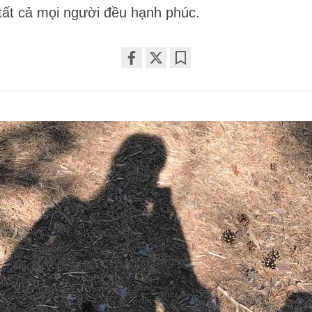
ất cả mọi người đều hạnh phúc.
Share
Bookmark
on
facebook