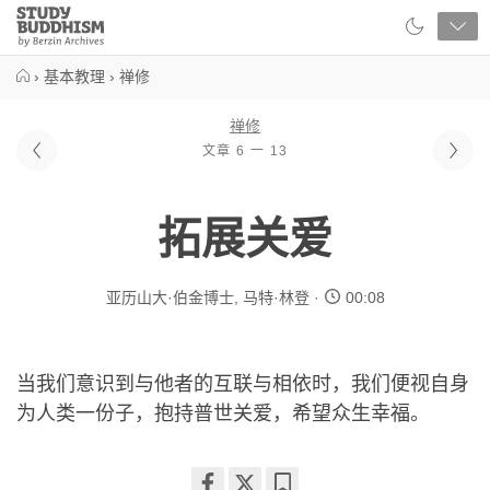
Close
Study
Buddhism
Home
›
基本教理
›
禅修
禅修
文章 6 一 13
拓展关爱
亚历山大·伯金博士
,
马特·林登
00:08
当我们意识到与他者的互联与相依时，我们便视自身
为人类一份子，抱持普世关爱，希望众生幸福。