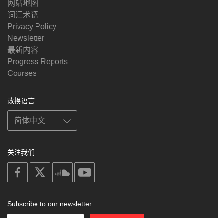
网站地图
词汇术语
Privacy Policy
Newsletter
最新内容
Progress Reports
Courses
改换语言
关注我们
on
on
on
on
facebook
X
soundcloud
youtube
Subscribe to our newsletter